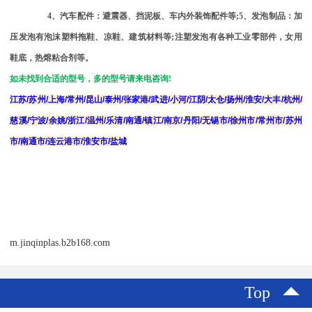
4
、汽车配件：避震器、挡泥板、车内外装饰配件等
;5
、发泡制品：加
压发泡有泡沫塑料拖鞋、凉鞋、建筑材料等
;
注塑发泡有各种工业零部件，女用
鞋底，热熔粘合剂等。
如未找到合适的型号，多的型号请来电咨询
!
江苏
/
苏州
/
上海
/
常州
/
昆山
/
泰州
/
张家港
/
武进
/
小河
/
江阴
/
太仓
/
扬州
/
淮安
/
大丰
/
杭州
/
慈溪
/
宁波
/
余姚
/
浙江
/
温州
/
乐清
/
南通
/
镇江
/
南京
/
丹阳
/
无锡市
/
徐州市
/
常州市
/
苏州
市
/
南通市
/
连云港市
/
淮安市
/
盐城
m.jinqinplas.b2b168.com
Top