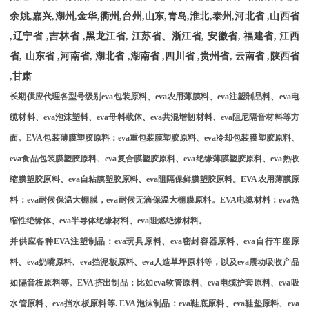
余姚
,
嘉兴
,
湖州
,
金华
,
衢州
,
台州
,
山东
,
青岛
,
淮北
,
泰州
,
河北省
,
山西省
,
辽宁省
,
吉林省
,
黑龙江省
,
江苏省、浙江省
,
安徽省
,
福建省
,
江西
省
,
山东省
,
河南省
,
湖北省
,
湖南省
,
四川省
,
贵州省
,
云南省
,
陕西省
,
甘肃
长期供应代理各型号级别
eva
包装原料、
eva
农用薄膜料、
eva
注塑制品料、
eva
电
缆材料、
eva
泡沫塑料、
eva
母料载体、
eva
共混增韧材料、
eva
阻尼隔音材料等方
面。
EVA
包装薄膜塑胶原料：
eva
重包装膜塑胶原料、
eva
冷却包装膜塑胶原料、
eva
食品包装膜塑胶原料、
eva
复合膜塑胶原料、
eva
绝缘薄膜塑胶原料、
eva
热收
缩膜塑胶原料、
eva
自粘膜塑胶原料、
eva
阻隔保鲜膜塑胶原料。
EVA
农用薄膜原
料：
eva
耐候保温大棚膜，
eva
耐候无滴保温大棚膜原料。
EVA
电缆材料：
eva
热
缩性绝缘体、
eva
半导体绝缘材料、
eva
阻燃绝缘材料。
并供应各种
EVA
注塑制品：
eva
玩具原料、
eva
密封容器原料、
eva
自行车座原
料、
eva
奶嘴原料、
eva
挡泥板原料、
eva
人造草坪原料等，以及
eva
震动吸收产品
如隔音板原料等。
EVA
挤出制品：比如
eva
软管原料、
eva
电缆护套原料、
eva
吸
水管原料、
eva
挡水板原料等
. EVA
泡沫制品：
eva
鞋底原料、
eva
鞋垫原料、
eva