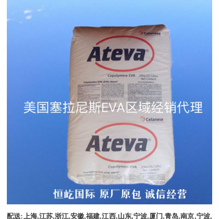
配送
:
上海
,
江苏
,
浙江
,
安徽
,
福建
,
江西
,
山东
,
宁波
,
厦门
,
青岛
,
南京
,
宁波
,