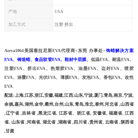
产地
USA
加工方式
注塑 挤出
Ateva1064
美国塞拉尼斯EVA代理商<东莞 办事处>
饰蜡解决方案
EVA、铸造蜡、食品软管EVA、鞋材中层膜、
低温EVA、耐温
EVA、
注塑EVA、挤出EVA、热熔胶EVA、油墨EVA、边封EVA、喷胶
EVA、涂覆EVA、光伏EVA、薄膜EVA、发泡EVA、香包EVA、改性
EVA
配送
:
上海
,
江苏
,
浙江
,
安徽
,
福建
,
江西
,
山东
,
宁波
,
厦门
,
青岛
,
南京
,
宁波
,
余姚
,
嘉兴
,
湖州
,
金华
,
衢州
,
台州
,
山东
,
青岛
,
淮北
,
泰州
,
河北省
,
山西省
,
辽宁省
,
吉林省
,
黑龙江省
,
江苏省、浙江省
,
安徽省
,
福建省
,
江西
省
,
山东省
,
河南省
,
湖北省
,
湖南省
,
四川省
,
贵州省
,
云南省
,
陕西省
,
甘肃