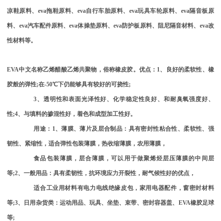
凉鞋原料、
eva
拖鞋原料、
eva
自行车胎原料、
eva
玩具车轮原料、
eva
隔音板原
料、
eva
汽车配件原料、
eva
体操垫原料、
eva
防护板原料、阻尼隔音材料、
eva
改
性材料等。
EVA
中文名称乙烯醋酸乙烯共聚物，俗称橡皮胶。优点：
1
、良好的柔软性、橡
胶般的弹性
;
在
-50
℃下仍能够具有较好的可挠性
;
3
、透明性和表面光泽性好、化学稳定性良好、和耐臭氧强度好、
性
;4
、与填料的掺混性好，着色和成型加工性好。
用途：
1
、薄膜、薄片及层合制品：具有密封性粘合性、柔软性、强
韧性、紧缩性，适合弹性包装薄膜，热收缩薄膜，农用薄膜，
食品包装薄膜，层合薄膜，可以用于做聚烯烃层压薄膜的中间层
等
;2
、一般用品：具有柔韧性，抗环境应力开裂性，耐气候性好的优点，
适合工业用材料有电力电线绝缘皮包，家用电器配件，窗密封材料
等
;3
、日用杂货类：运动用品、玩具、坐垫、束带、密封容器盖、
EVA
橡胶足球
等
;