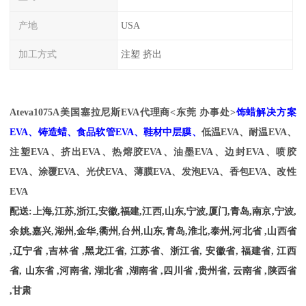
产地
USA
加工方式
注塑 挤出
Ateva1075A
美国塞拉尼斯EVA代理商<东莞 办事处>
饰蜡解决方案
EVA、铸造蜡、食品软管EVA、鞋材中层膜、
低温EVA、耐温
EVA、
注塑EVA、挤出EVA、热熔胶EVA、油墨EVA、边封EVA、喷胶
EVA、涂覆EVA、光伏EVA、薄膜EVA、发泡EVA、香包EVA、改性
EVA
配送
:
上海
,
江苏
,
浙江
,
安徽
,
福建
,
江西
,
山东
,
宁波
,
厦门
,
青岛
,
南京
,
宁波
,
余姚
,
嘉兴
,
湖州
,
金华
,
衢州
,
台州
,
山东
,
青岛
,
淮北
,
泰州
,
河北省
,
山西省
,
辽宁省
,
吉林省
,
黑龙江省
,
江苏省、浙江省
,
安徽省
,
福建省
,
江西
省
,
山东省
,
河南省
,
湖北省
,
湖南省
,
四川省
,
贵州省
,
云南省
,
陕西省
,
甘肃