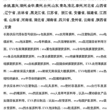
余姚
,
嘉兴
,
湖州
,
金华
,
衢州
,
台州
,
山东
,
青岛
,
淮北
,
泰州
,
河北省
,
山西省
,
辽宁省
,
吉林省
,
黑龙江省
,
江苏省、浙江省
,
安徽省
,
福建省
,
江西
省
,
山东省
,
河南省
,
湖北省
,
湖南省
,
四川省
,
贵州省
,
云南省
,
陕西省
,
甘肃
长期供应代理各型号级别
eva
包装原料、
eva
农用薄膜料、
eva
注塑制品料、
eva
电
缆材料、
eva
泡沫塑料、
eva
母料载体、
eva
共混增韧材料、
eva
阻尼隔音材料等方
面。
EVA
包装薄膜塑胶原料：
eva
重包装膜塑胶原料、
eva
冷却包装膜塑胶原料、
eva
食品包装膜塑胶原料、
eva
复合膜塑胶原料、
eva
绝缘薄膜塑胶原料、
eva
热收
缩膜塑胶原料、
eva
自粘膜塑胶原料、
eva
阻隔保鲜膜塑胶原料。
EVA
农用薄膜原
料：
eva
耐候保温大棚膜，
eva
耐候无滴保温大棚膜原料。
EVA
电缆材料：
eva
热
缩性绝缘体、
eva
半导体绝缘材料、
eva
阻燃绝缘材料。
并供应各种
EVA
注塑制品：
eva
玩具原料、
eva
密封容器原料、
eva
自行车座原
料、
eva
奶嘴原料、
eva
挡泥板原料、
eva
人造草坪原料等，以及
eva
震动吸收产品
如隔音板原料等。
EVA
挤出制品：比如
eva
软管原料、
eva
电缆护套原料、
eva
吸
水管原料、
eva
挡水板原料等
. EVA
泡沫制品：
eva
鞋底原料、
eva
鞋垫原料、
eva