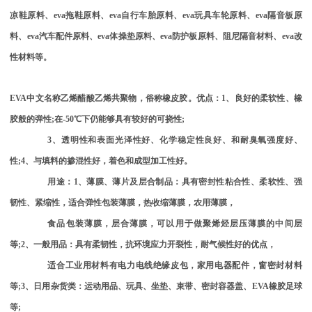
凉鞋原料、
eva
拖鞋原料、
eva
自行车胎原料、
eva
玩具车轮原料、
eva
隔音板原
料、
eva
汽车配件原料、
eva
体操垫原料、
eva
防护板原料、阻尼隔音材料、
eva
改
性材料等。
EVA
中文名称乙烯醋酸乙烯共聚物，俗称橡皮胶。优点：
1
、良好的柔软性、橡
胶般的弹性
;
在
-50
℃下仍能够具有较好的可挠性
;
3
、透明性和表面光泽性好、化学稳定性良好、和耐臭氧强度好、
性
;4
、与填料的掺混性好，着色和成型加工性好。
用途：
1
、薄膜、薄片及层合制品：具有密封性粘合性、柔软性、强
韧性、紧缩性，适合弹性包装薄膜，热收缩薄膜，农用薄膜，
食品包装薄膜，层合薄膜，可以用于做聚烯烃层压薄膜的中间层
等
;2
、一般用品：具有柔韧性，抗环境应力开裂性，耐气候性好的优点，
适合工业用材料有电力电线绝缘皮包，家用电器配件，窗密封材料
等
;3
、日用杂货类：运动用品、玩具、坐垫、束带、密封容器盖、
EVA
橡胶足球
等
;