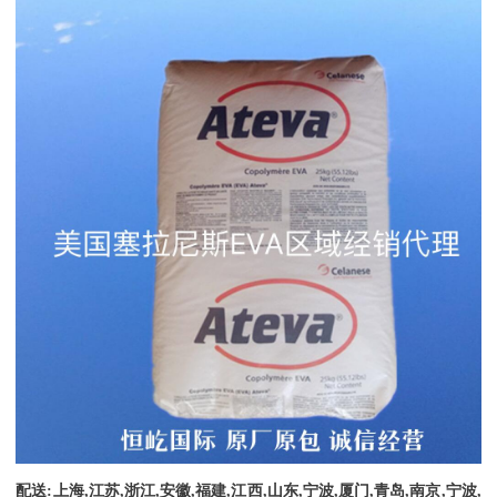
配送
:
上海
,
江苏
,
浙江
,
安徽
,
福建
,
江西
,
山东
,
宁波
,
厦门
,
青岛
,
南京
,
宁波
,