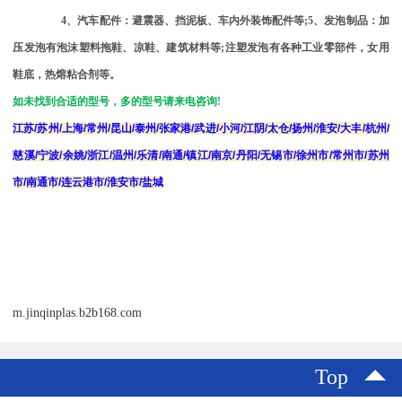
4
、汽车配件：避震器、挡泥板、车内外装饰配件等
;5
、发泡制品：加
压发泡有泡沫塑料拖鞋、凉鞋、建筑材料等
;
注塑发泡有各种工业零部件，女用
鞋底，热熔粘合剂等。
如未找到合适的型号，多的型号请来电咨询
!
江苏
/
苏州
/
上海
/
常州
/
昆山
/
泰州
/
张家港
/
武进
/
小河
/
江阴
/
太仓
/
扬州
/
淮安
/
大丰
/
杭州
/
慈溪
/
宁波
/
余姚
/
浙江
/
温州
/
乐清
/
南通
/
镇江
/
南京
/
丹阳
/
无锡市
/
徐州市
/
常州市
/
苏州
市
/
南通市
/
连云港市
/
淮安市
/
盐城
m.jinqinplas.b2b168.com
Top