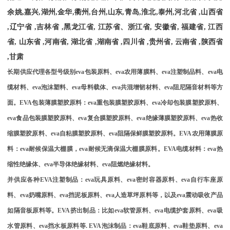
余姚
,
嘉兴
,
湖州
,
金华
,
衢州
,
台州
,
山东
,
青岛
,
淮北
,
泰州
,
河北省
,
山西省
,
辽宁省
,
吉林省
,
黑龙江省
,
江苏省、浙江省
,
安徽省
,
福建省
,
江西
省
,
山东省
,
河南省
,
湖北省
,
湖南省
,
四川省
,
贵州省
,
云南省
,
陕西省
,
甘肃
长期供应代理各型号级别
eva
包装原料、
eva
农用薄膜料、
eva
注塑制品料、
eva
电
缆材料、
eva
泡沫塑料、
eva
母料载体、
eva
共混增韧材料、
eva
阻尼隔音材料等方
面。
EVA
包装薄膜塑胶原料：
eva
重包装膜塑胶原料、
eva
冷却包装膜塑胶原料、
eva
食品包装膜塑胶原料、
eva
复合膜塑胶原料、
eva
绝缘薄膜塑胶原料、
eva
热收
缩膜塑胶原料、
eva
自粘膜塑胶原料、
eva
阻隔保鲜膜塑胶原料。
EVA
农用薄膜原
料：
eva
耐候保温大棚膜，
eva
耐候无滴保温大棚膜原料。
EVA
电缆材料：
eva
热
缩性绝缘体、
eva
半导体绝缘材料、
eva
阻燃绝缘材料。
并供应各种
EVA
注塑制品：
eva
玩具原料、
eva
密封容器原料、
eva
自行车座原
料、
eva
奶嘴原料、
eva
挡泥板原料、
eva
人造草坪原料等，以及
eva
震动吸收产品
如隔音板原料等。
EVA
挤出制品：比如
eva
软管原料、
eva
电缆护套原料、
eva
吸
水管原料、
eva
挡水板原料等
. EVA
泡沫制品：
eva
鞋底原料、
eva
鞋垫原料、
eva