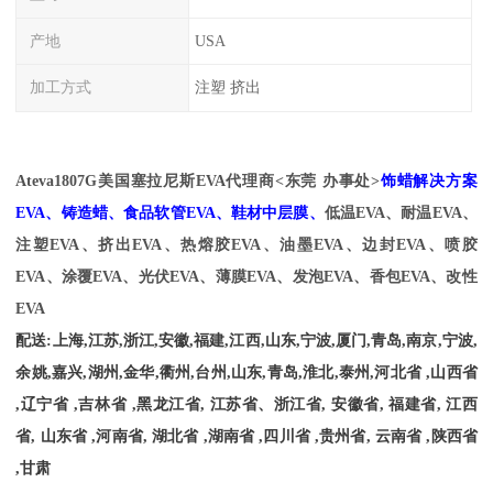
产地
USA
加工方式
注塑 挤出
Ateva1807G
美国塞拉尼斯EVA代理商<东莞 办事处>
饰蜡解决方案
EVA、铸造蜡、食品软管EVA、鞋材中层膜、
低温EVA、耐温
EVA、
注塑EVA、挤出EVA、热熔胶EVA、油墨EVA、边封EVA、喷胶
EVA、涂覆EVA、光伏EVA、薄膜EVA、发泡EVA、香包EVA、改性
EVA
配送
:
上海
,
江苏
,
浙江
,
安徽
,
福建
,
江西
,
山东
,
宁波
,
厦门
,
青岛
,
南京
,
宁波
,
余姚
,
嘉兴
,
湖州
,
金华
,
衢州
,
台州
,
山东
,
青岛
,
淮北
,
泰州
,
河北省
,
山西省
,
辽宁省
,
吉林省
,
黑龙江省
,
江苏省、浙江省
,
安徽省
,
福建省
,
江西
省
,
山东省
,
河南省
,
湖北省
,
湖南省
,
四川省
,
贵州省
,
云南省
,
陕西省
,
甘肃