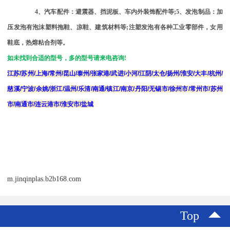
4
、汽车配件：避震器、挡泥板、车内外装饰配件等
;5
、发泡制品：加
压发泡有泡沫塑料拖鞋、凉鞋、建筑材料等
;
注塑发泡有各种工业零部件，女用
鞋底，热熔粘合剂等。
如未找到合适的型号，多的型号请来电咨询
!
江苏
/
苏州
/
上海
/
常州
/
昆山
/
泰州
/
张家港
/
武进
/
小河
/
江阴
/
太仓
/
扬州
/
淮安
/
大丰
/
杭州
/
慈溪
/
宁波
/
余姚
/
浙江
/
温州
/
乐清
/
南通
/
镇江
/
南京
/
丹阳
/
无锡市
/
徐州市
/
常州市
/
苏州
市
/
南通市
/
连云港市
/
淮安市
/
盐城
m.jinqinplas.b2b168.com
Top