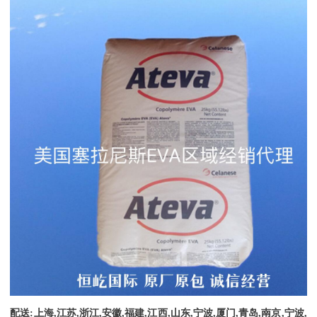
配送
:
上海
,
江苏
,
浙江
,
安徽
,
福建
,
江西
,
山东
,
宁波
,
厦门
,
青岛
,
南京
,
宁波
,