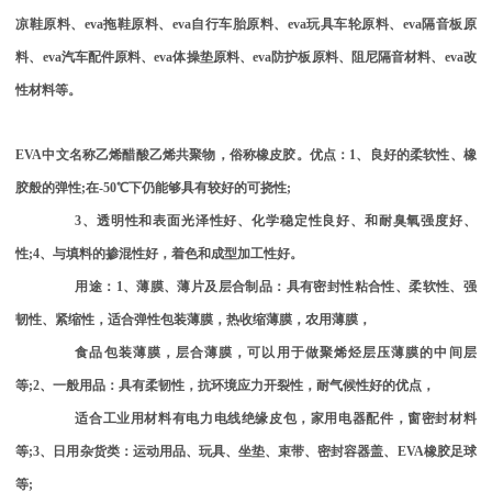
凉鞋原料、
eva
拖鞋原料、
eva
自行车胎原料、
eva
玩具车轮原料、
eva
隔音板原
料、
eva
汽车配件原料、
eva
体操垫原料、
eva
防护板原料、阻尼隔音材料、
eva
改
性材料等。
EVA
中文名称乙烯醋酸乙烯共聚物，俗称橡皮胶。优点：
1
、良好的柔软性、橡
胶般的弹性
;
在
-50
℃下仍能够具有较好的可挠性
;
3
、透明性和表面光泽性好、化学稳定性良好、和耐臭氧强度好、
性
;4
、与填料的掺混性好，着色和成型加工性好。
用途：
1
、薄膜、薄片及层合制品：具有密封性粘合性、柔软性、强
韧性、紧缩性，适合弹性包装薄膜，热收缩薄膜，农用薄膜，
食品包装薄膜，层合薄膜，可以用于做聚烯烃层压薄膜的中间层
等
;2
、一般用品：具有柔韧性，抗环境应力开裂性，耐气候性好的优点，
适合工业用材料有电力电线绝缘皮包，家用电器配件，窗密封材料
等
;3
、日用杂货类：运动用品、玩具、坐垫、束带、密封容器盖、
EVA
橡胶足球
等
;