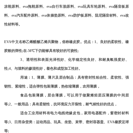
凉鞋原料、
eva
拖鞋原料、
eva
自行车胎原料、
eva
玩具车轮原料、
eva
隔音板原
料、
eva
汽车配件原料、
eva
体操垫原料、
eva
防护板原料、阻尼隔音材料、
eva
改
性材料等。
EVA
中文名称乙烯醋酸乙烯共聚物，俗称橡皮胶。优点：
1
、良好的柔软性、橡
胶般的弹性
;
在
-50
℃下仍能够具有较好的可挠性
;
3
、透明性和表面光泽性好、化学稳定性良好、和耐臭氧强度好、
性
;4
、与填料的掺混性好，着色和成型加工性好。
用途：
1
、薄膜、薄片及层合制品：具有密封性粘合性、柔软性、强
韧性、紧缩性，适合弹性包装薄膜，热收缩薄膜，农用薄膜，
食品包装薄膜，层合薄膜，可以用于做聚烯烃层压薄膜的中间层
等
;2
、一般用品：具有柔韧性，抗环境应力开裂性，耐气候性好的优点，
适合工业用材料有电力电线绝缘皮包，家用电器配件，窗密封材料
等
;3
、日用杂货类：运动用品、玩具、坐垫、束带、密封容器盖、
EVA
橡胶足球
等
;