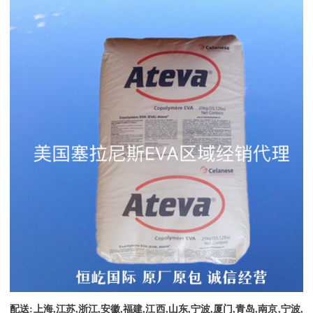
配送
:
上海
,
江苏
,
浙江
,
安徽
,
福建
,
江西
,
山东
,
宁波
,
厦门
,
青岛
,
南京
,
宁波
,