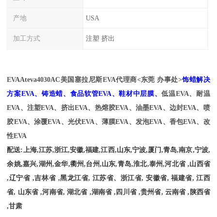
产地
USA
加工方式
注塑 挤出
EVA
Ateva4030AC
美国塞拉尼斯EVA代理商<东莞 办事处>
饰蜡解决
方案
EVA、铸造蜡、食品软管EVA、鞋材中层膜、
低温EVA、耐温
EVA、注塑EVA、挤出EVA、热熔胶EVA、油墨EVA、边封EVA、喷
胶EVA、涂覆EVA、光伏EVA、薄膜EVA、发泡EVA、香包EVA、改
性EVA
配送
:
上海
,
江苏
,
浙江
,
安徽
,
福建
,
江西
,
山东
,
宁波
,
厦门
,
青岛
,
南京
,
宁波
,
余姚
,
嘉兴
,
湖州
,
金华
,
衢州
,
台州
,
山东
,
青岛
,
淮北
,
泰州
,
河北省
,
山西省
,
辽宁省
,
吉林省
,
黑龙江省
,
江苏省、浙江省
,
安徽省
,
福建省
,
江西
省
,
山东省
,
河南省
,
湖北省
,
湖南省
,
四川省
,
贵州省
,
云南省
,
陕西省
,
甘肃