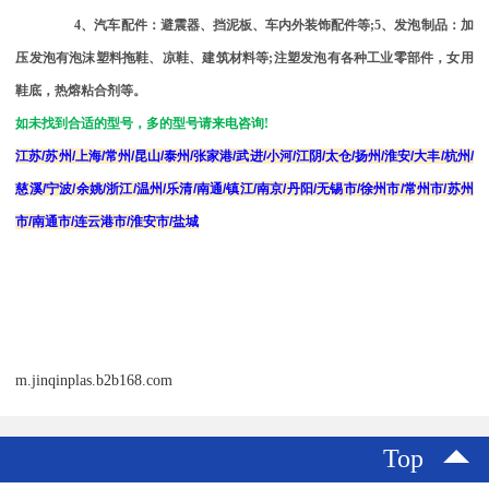
4
、汽车配件：避震器、挡泥板、车内外装饰配件等
;5
、发泡制品：加
压发泡有泡沫塑料拖鞋、凉鞋、建筑材料等
;
注塑发泡有各种工业零部件，女用
鞋底，热熔粘合剂等。
如未找到合适的型号，多的型号请来电咨询
!
江苏
/
苏州
/
上海
/
常州
/
昆山
/
泰州
/
张家港
/
武进
/
小河
/
江阴
/
太仓
/
扬州
/
淮安
/
大丰
/
杭州
/
慈溪
/
宁波
/
余姚
/
浙江
/
温州
/
乐清
/
南通
/
镇江
/
南京
/
丹阳
/
无锡市
/
徐州市
/
常州市
/
苏州
市
/
南通市
/
连云港市
/
淮安市
/
盐城
m.jinqinplas.b2b168.com
Top