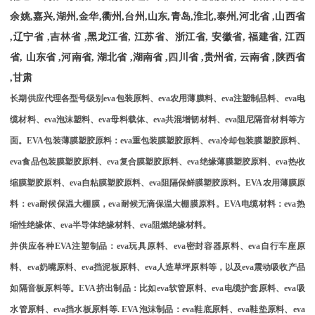
余姚
,
嘉兴
,
湖州
,
金华
,
衢州
,
台州
,
山东
,
青岛
,
淮北
,
泰州
,
河北省
,
山西省
,
辽宁省
,
吉林省
,
黑龙江省
,
江苏省、浙江省
,
安徽省
,
福建省
,
江西
省
,
山东省
,
河南省
,
湖北省
,
湖南省
,
四川省
,
贵州省
,
云南省
,
陕西省
,
甘肃
长期供应代理各型号级别
eva
包装原料、
eva
农用薄膜料、
eva
注塑制品料、
eva
电
缆材料、
eva
泡沫塑料、
eva
母料载体、
eva
共混增韧材料、
eva
阻尼隔音材料等方
面。
EVA
包装薄膜塑胶原料：
eva
重包装膜塑胶原料、
eva
冷却包装膜塑胶原料、
eva
食品包装膜塑胶原料、
eva
复合膜塑胶原料、
eva
绝缘薄膜塑胶原料、
eva
热收
缩膜塑胶原料、
eva
自粘膜塑胶原料、
eva
阻隔保鲜膜塑胶原料。
EVA
农用薄膜原
料：
eva
耐候保温大棚膜，
eva
耐候无滴保温大棚膜原料。
EVA
电缆材料：
eva
热
缩性绝缘体、
eva
半导体绝缘材料、
eva
阻燃绝缘材料。
并供应各种
EVA
注塑制品：
eva
玩具原料、
eva
密封容器原料、
eva
自行车座原
料、
eva
奶嘴原料、
eva
挡泥板原料、
eva
人造草坪原料等，以及
eva
震动吸收产品
如隔音板原料等。
EVA
挤出制品：比如
eva
软管原料、
eva
电缆护套原料、
eva
吸
水管原料、
eva
挡水板原料等
. EVA
泡沫制品：
eva
鞋底原料、
eva
鞋垫原料、
eva