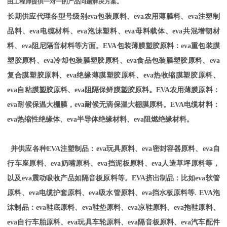
由工程师提供一对一的产品问题解决方案。
长期供应代理各型号级别
eva包装原料、eva农用薄膜料、eva注塑制
品料、eva电缆材料、eva泡沫塑料、eva母料载体、eva共混增韧材
料、eva阻尼隔音材料等方面。EVA包装薄膜塑胶原料：eva重包装膜
塑胶原料、eva冷却包装膜塑胶原料、eva食品包装膜塑胶原料、eva
复合膜塑胶原料、eva绝缘薄膜塑胶原料、eva热收缩膜塑胶原料、
eva自粘膜塑胶原料、eva阻隔保鲜膜塑胶原料。EVA农用薄膜原料：
eva耐候保温大棚膜，eva耐候无滴保温大棚膜原料。EVA电缆材料：
eva热缩性绝缘体、eva半导体绝缘材料、eva阻燃绝缘材料。
并供应各种
EVA注塑制品：eva玩具原料、eva密封容器原料、eva自
行车座原料、eva奶嘴原料、eva挡泥板原料、eva人造草坪原料等，
以及eva震动吸收产品如隔音板原料等。EVA挤出制品：比如eva软管
原料、eva电缆护套原料、eva吸水管原料、eva挡水板原料等. EVA泡
沫制品：eva鞋底原料、eva鞋垫原料、eva凉鞋原料、eva拖鞋原料、
eva自行车胎原料、eva玩具车轮原料、eva隔音板原料、eva汽车配件