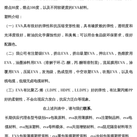
熔点
80
度，熔点
100
度，以及不同软硬度的
EVA
材料。
塑料介绍：
（一）
EVA
具有很好的弹性和抗压缩变形性能，具有橡胶般的弹性，透明度和
光泽度很好，耐油抗化学腐蚀性好，和臭氧；可以符合食品级环保要求，很好
配颜色。
（二）我公司有注塑级
EVA
，挤出
EVA
，挤出吸塑
EVA
，押出
EVA
，热熔胶用
EVA
，油墨涂料用
EVA
（溶解于环
-
己
-
酮，丙
-
酮等溶剂里
)
，流延膜用
EVA
，涂
覆用
EVA
，压延
EVA
，发泡级，热成型用，中空吹塑
EVA
，吹瓶
EVA
，以及电
线电缆，低烟无卤电缆材料。
（三）
EVA
有比聚乙
-
烯（
LDPE
，
HDPE
，
LLDPE
）好的弹性，有比聚丙烯
PP
好的柔韧性，不会出现应力发白，抗应力泛白等现象。
在上述列表中，请与我们
联系
。
长期供应代理各型号级别
eva包装原料、eva农用薄膜料、eva注塑制品料、eva电
缆材料、eva泡沫塑料、eva母料载体、eva共混增韧材料、eva阻尼隔音材料等方
面。EVA包装薄膜塑胶原料：eva重包装膜塑胶原料、eva冷却包装膜塑胶原料、