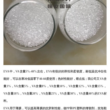
EVA
中，
VA
含量
5%-40%
左右，
EVA
有很好的弹性和柔韧度，耐低温抗冲击性
能好，可以在寒冷低温零下
40-60
度使用；热封性能好，熔点低；我公司又
VA
含
量
3%
，
VA
含量
5%
，
VA
含量
8%
，
VA
含量
10%
，
VA
含量
12%
，
VA
含量
15%
，
VA
含量
18%
，
VA
含量
20%
，
VA
含量
25%
，
VA
含量
30%
，
VA
含量
40%
的
EVA
材
料。
EVA
用于薄膜，可以提高薄膜的抗穿刺性能，做
PP
和
PE
塑料的增韧剂，发泡鞋