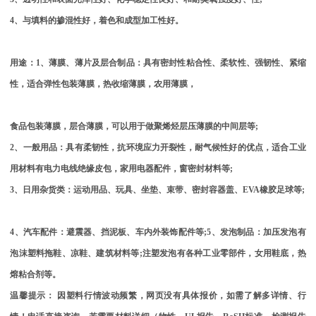
4、与填料的掺混性好，着色和成型加工性好。
用途：
1、薄膜、薄片及层合制品：具有密封性粘合性、柔软性、强韧性、紧缩
性，适合弹性包装薄膜，热收缩薄膜，农用薄膜，
食品包装薄膜，层合薄膜，可以用于做聚烯烃层压薄膜的中间层等
;
2、一般用品：具有柔韧性，抗环境应力开裂性，耐气候性好的优点，适合工业
用材料有电力电线绝缘皮包，家用电器配件，窗密封材料等;
3、日用杂货类：运动用品、玩具、坐垫、束带、密封容器盖、
EVA
橡胶足球等
;
4、汽车配件：避震器、挡泥板、车内外装饰配件等;5、发泡制品：加压发泡有
泡沫塑料拖鞋、凉鞋、建筑材料等;注塑发泡有各种工业零部件，女用鞋底，热
熔粘合剂等。
温馨提示：
因塑料行情波动频繁，网页没有具体报价，
如需了解多详情、行