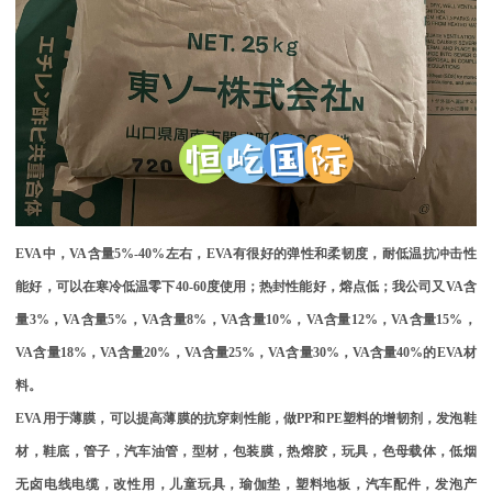
EVA
中，
VA
含量
5%-40%
左右，
EVA
有很好的弹性和柔韧度，耐低温抗冲击性
能好，可以在寒冷低温零下
40-60
度使用；热封性能好，熔点低；我公司又
VA
含
量
3%
，
VA
含量
5%
，
VA
含量
8%
，
VA
含量
10%
，
VA
含量
12%
，
VA
含量
15%
，
VA
含量
18%
，
VA
含量
20%
，
VA
含量
25%
，
VA
含量
30%
，
VA
含量
40%
的
EVA
材
料。
EVA
用于薄膜，可以提高薄膜的抗穿刺性能，做
PP
和
PE
塑料的增韧剂，发泡鞋
材，鞋底，管子，汽车油管，型材，包装膜，热熔胶，玩具，色母载体，低烟
无卤电线电缆，改性用，儿童玩具，瑜伽垫，塑料地板，汽车配件，发泡产