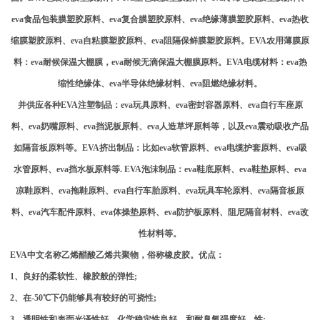
eva食品包装膜塑胶原料、eva复合膜塑胶原料、eva绝缘薄膜塑胶原料、eva热收
缩膜塑胶原料、eva自粘膜塑胶原料、eva阻隔保鲜膜塑胶原料。EVA农用薄膜原
料：eva耐候保温大棚膜，eva耐候无滴保温大棚膜原料。EVA电缆材料：eva热
缩性绝缘体、eva半导体绝缘材料、eva阻燃绝缘材料。
并供应各种
EVA注塑制品：eva玩具原料、eva密封容器原料、eva自行车座原
料、eva奶嘴原料、eva挡泥板原料、eva人造草坪原料等，以及eva震动吸收产品
如隔音板原料等。EVA挤出制品：比如eva软管原料、eva电缆护套原料、eva吸
水管原料、eva挡水板原料等. EVA泡沫制品：eva鞋底原料、eva鞋垫原料、eva
凉鞋原料、eva拖鞋原料、eva自行车胎原料、eva玩具车轮原料、eva隔音板原
料、eva汽车配件原料、eva体操垫原料、eva防护板原料、阻尼隔音材料、eva改
性材料等。
EVA
中文名称乙烯醋酸乙烯共聚物，俗称橡皮胶。优点：
1、良好的柔软性、橡胶般的弹性;
2、在-50℃下仍能够具有较好的可挠性;
3、透明性和表面光泽性好、化学稳定性良好、和耐臭氧强度好、性;