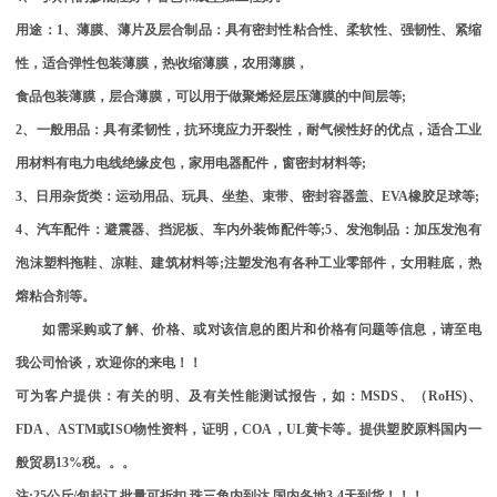
用途：
1
、薄膜、薄片及层合制品：具有密封性粘合性、柔软性、强韧性、紧缩
性，适合弹性包装薄膜，热收缩薄膜，农用薄膜，
食品包装薄膜，层合薄膜，可以用于做聚烯烃层压薄膜的中间层等
;
2
、一般用品：具有柔韧性，抗环境应力开裂性，耐气候性好的优点，适合工业
用材料有电力电线绝缘皮包，家用电器配件，窗密封材料等
;
3
、日用杂货类：运动用品、玩具、坐垫、束带、密封容器盖、
EVA
橡胶足球等
;
4
、汽车配件：避震器、挡泥板、车内外装饰配件等
;5
、发泡制品：加压发泡有
泡沫塑料拖鞋、凉鞋、建筑材料等
;
注塑发泡有各种工业零部件，女用鞋底，热
熔粘合剂等。
如需采购或了解、价格、或对该信息的图片和价格有问题等信息，请至电
我公司恰谈，欢迎你的来电！！
可为客户提供：有关的明、及有关性能测试报告，如：
MSDS
、
（
RoHS)
、
FDA
、
ASTM
或
ISO
物性资料，证明，
COA
，
UL
黄卡等。提供塑胶原料国内一
般贸易
13%
税。。。
注
:25
公斤
/
包起订
,
批量可折扣
,
珠三角内到达
,
国内各地
3-4
天到货！！！