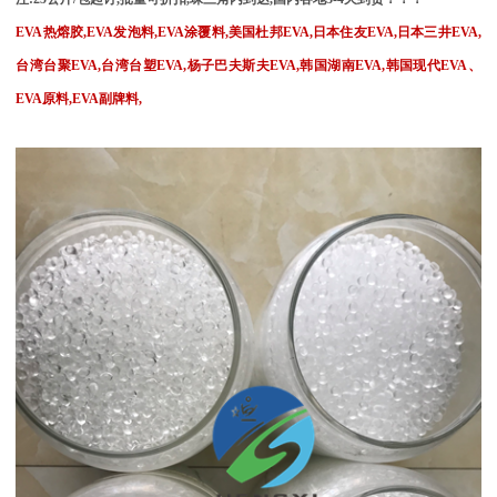
EVA
热熔胶
,EVA
发泡料
,EVA
涂覆料
,
美国杜邦
EVA,
日本住友
EVA,
日本三井
EVA,
台湾台聚
EVA,
台湾台塑
EVA,
杨子巴夫斯夫
EVA,
韩国湖南
EVA,
韩国现代
EVA
、
EVA
原料
,EVA
副牌料
,