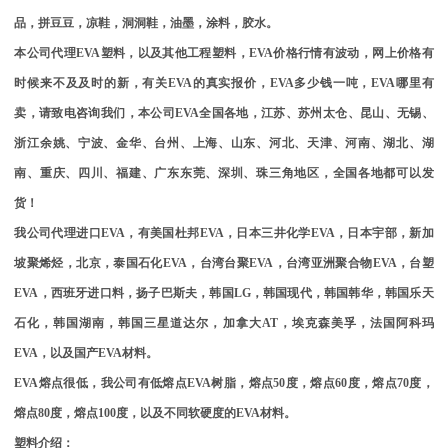
品，拼豆豆，凉鞋，洞洞鞋，油墨，涂料，胶水。
本公司代理
EVA
塑料，以及其他工程塑料，
EVA
价格行情有波动，网上价格有
时候来不及及时的新，有关
EVA
的真实报价，
EVA
多少钱一吨，
EVA
哪里有
卖，请致电咨询我们，本公司
EVA
全国各地，江苏、苏州太仓、昆山、无锡、
浙江余姚、宁波、金华、台州、上海、山东、河北、天津、河南、湖北、湖
南、重庆、四川、福建、广东东莞、深圳、珠三角地区，全国各地都可以发
货！
我公司代理进口
EVA
，有美国杜邦
EVA
，日本三井化学
EVA
，日本宇部，新加
坡聚烯烃，北京，泰国石化
EVA
，台湾台聚
EVA
，台湾亚洲聚合物
EVA
，台塑
EVA
，西班牙进口料，扬子巴斯夫，韩国
LG
，韩国现代，韩国韩华，韩国乐天
石化，韩国湖南，韩国三星道达尔，加拿大
AT
，埃克森美孚，法国阿科玛
EVA
，以及国产
EVA
材料。
EVA
熔点很低，我公司有低熔点
EVA
树脂，熔点
50
度，熔点
60
度，熔点
70
度，
熔点
80
度，熔点
100
度，以及不同软硬度的
EVA
材料。
塑料介绍：