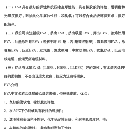
（一）
EVA
具有很好的弹性和抗压缩变形性能，具有橡胶般的弹性，透明度和
光泽度很好，耐油抗化学腐蚀性好，和臭氧；可以符合食品级环保要求，很好
配颜色。
（二）我公司有注塑级
EVA
，挤出
EVA
，挤出吸塑
EVA
，押出
EVA
，热熔胶用
EVA
，油墨涂料用
EVA
（溶解于环
-
己
-
酮，丙
-
酮等溶剂里
)
，流延膜用
EVA
，涂
覆用
EVA
，压延
EVA
，发泡级，热成型用，中空吹塑
EVA
，吹瓶
EVA
，以及电
线电缆，低烟无卤电缆材料。
（三）
EVA
有比聚乙
-
烯（
LDPE
，
HDPE
，
LLDPE
）好的弹性，有比聚丙烯
PP
好的柔韧性，不会出现应力发白，抗应力泛白等现象。
EVA
介绍
EVA
中文名称乙烯醋酸乙烯共聚物，俗称橡皮胶。优点：
1
、良好的柔软性、橡胶般的弹性
;
2
、在
-50
℃
下仍能够具有较好的可挠性
;
3
、透明性和表面光泽性好、化学稳定性良好、和耐臭氧强度好、性
;
4
、与填料的掺混性好，着色和成型加工性好。