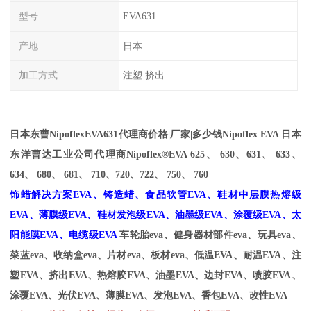
型号
EVA631
产地
日本
加工方式
注塑 挤出
日本东曹NipoflexEVA
631
代理商价格|厂家|多少钱
Nipoflex
EVA 日本
东洋曹达工业公司代理商
Nipoflex®EVA 625
、
630
、
631
、
633
、
634
、
680
、
681
、
710
、
720
、
722
、
750
、
760
饰蜡解决方案
EVA
、铸造蜡、食品软管
EVA
、鞋材中层膜
热熔级
EVA
、薄膜级
EVA
、鞋材发泡级
EVA
、油墨级
EVA
、涂覆级
EVA
、太
阳能膜
EVA
、电缆级
EVA
车轮胎
eva
、健身器材部件
eva
、玩具
eva
、
菜蓝
eva
、收纳盒
eva
、片材
eva
、板材
eva
、
低温
EVA
、耐温
EVA
、注
塑
EVA
、挤出
EVA
、热熔胶
EVA
、油墨
EVA
、边封
EVA
、喷胶
EVA
、
涂覆
EVA
、光伏
EVA
、薄膜
EVA
、发泡
EVA
、香包
EVA
、改性
EVA