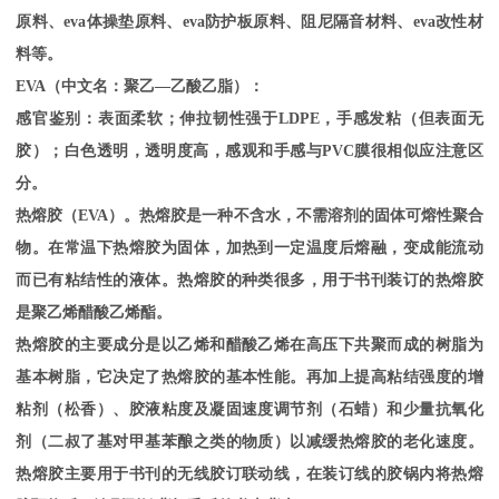
原料、eva体操垫原料、eva防护板原料、阻尼隔音材料、eva改性材
料等。
EVA（中文名：聚乙—乙酸乙脂）：
感官鉴别：表面柔软；伸拉韧性强于
LDPE，手感发粘（但表面无
胶）；白色透明，透明度高，感观和手感与PVC膜很相似应注意区
分。
热熔胶（
EVA）。热熔胶是一种不含水，不需溶剂的固体可熔性聚合
物。在常温下热熔胶为固体，加热到一定温度后熔融，变成能流动
而已有粘结性的液体。热熔胶的种类很多，用于书刊装订的热熔胶
是聚乙烯醋酸乙烯酯。
热熔胶的主要成分是以乙烯和醋酸乙烯在高压下共聚而成的树脂为
基本树脂，它决定了热熔胶的基本性能。再加上提高粘结强度的增
粘剂（松香）、胶液粘度及凝固速度调节剂（石蜡）和少量抗氧化
剂（二叔了基对甲基苯酿之类的物质）以减缓热熔胶的老化速度。
热熔胶主要用于书刊的无线胶订联动线，在装订线的胶锅内将热熔