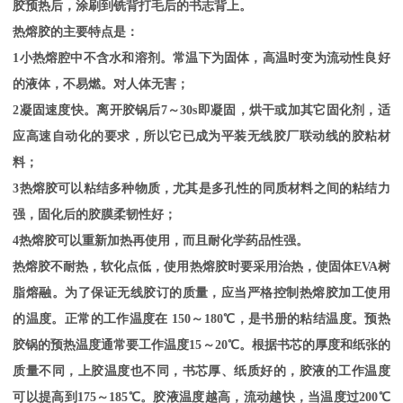
胶预热后，涂刷到铣背打毛后的书志背上。
热熔胶的主要特点是：
1小热熔腔中不含水和溶剂。常温下为固体，高温时变为流动性良好
的液体，不易燃。对人体无害；
2凝固速度快。离开胶锅后7～30s即凝固，烘干或加其它固化剂，适
应高速自动化的要求，所以它已成为平装无线胶厂联动线的胶粘材
料；
3热熔胶可以粘结多种物质，尤其是多孔性的同质材料之间的粘结力
强，固化后的胶膜柔韧性好；
4热熔胶可以重新加热再使用，而且耐化学药品性强。
热熔胶不耐热，软化点低，使用热熔胶时要采用治热，使固体
EVA树
脂熔融。为了保证无线胶订的质量，应当严格控制热熔胶加工使用
的温度。正常的工作温度在 150～180℃，是书册的粘结温度。预热
胶锅的预热温度通常要工作温度15～20℃。根据书芯的厚度和纸张的
质量不同，上胶温度也不同，书芯厚、纸质好的，胶液的工作温度
可以提高到175～185℃。胶液温度越高，流动越快，当温度过200℃