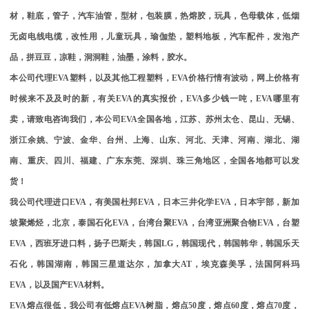
材，鞋底，管子，汽车油管，型材，包装膜，热熔胶，玩具，色母载体，低烟
无卤电线电缆，改性用，儿童玩具，瑜伽垫，塑料地板，汽车配件，发泡产
品，拼豆豆，凉鞋，洞洞鞋，油墨，涂料，胶水。
本公司代理
EVA
塑料，以及其他工程塑料，
EVA
价格行情有波动，网上价格有
时候来不及及时的新，有关
EVA
的真实报价，
EVA
多少钱一吨，
EVA
哪里有
卖，请致电咨询我们，本公司
EVA
全国各地，江苏、苏州太仓、昆山、无锡、
浙江余姚、宁波、金华、台州、上海、山东、河北、天津、河南、湖北、湖
南、重庆、四川、福建、广东东莞、深圳、珠三角地区，全国各地都可以发
货！
我公司代理进口
EVA
，有美国杜邦
EVA
，日本三井化学
EVA
，日本宇部，新加
坡聚烯烃，北京，泰国石化
EVA
，台湾台聚
EVA
，台湾亚洲聚合物
EVA
，台塑
EVA
，西班牙进口料，扬子巴斯夫，韩国
LG
，韩国现代，韩国韩华，韩国乐天
石化，韩国湖南，韩国三星道达尔，加拿大
AT
，埃克森美孚，法国阿科玛
EVA
，以及国产
EVA
材料。
EVA
熔点很低，我公司有低熔点
EVA
树脂，熔点
50
度，熔点
60
度，熔点
70
度，