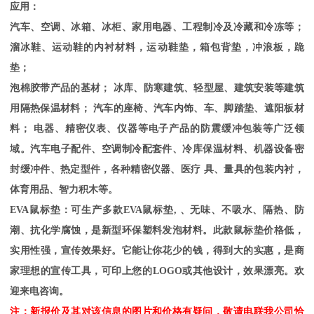
应用：
汽车、空调、冰箱、冰柜、家用电器、工程制冷及冷藏和冷冻等；
溜冰鞋、运动鞋的内衬材料，运动鞋垫，箱包背垫，冲浪板，跪
垫；
泡棉胶带产品的基材；
冰库、防寒建筑、轻型屋、建筑安装等建筑
用隔热保温材料；
汽车的座椅、汽车内饰、车、脚踏垫、遮阳板材
料；
电器、精密仪表、仪器等电子产品的防震缓冲包装等广泛领
域。汽车电子配件、空调制冷配套件、冷库保温材料、机器设备密
封缓冲件、热定型件，各种精密仪器、医疗
具、量具的包装内衬，
体育用品、智力积木等。
EVA鼠标垫：可生产多款EVA鼠标垫, 、无味、不吸水、隔热、防
潮、抗化学腐蚀，是新型环保塑料发泡材料。此款鼠标垫价格低，
实用性强，宣传效果好。它能让你花少的钱，得到大的实惠，是商
家理想的宣传工具，可印上您的LOGO或其他设计，效果漂亮。欢
迎来电咨询。
注：新报价及其对该信息的图片和价格有疑问，敬请电联我公司恰