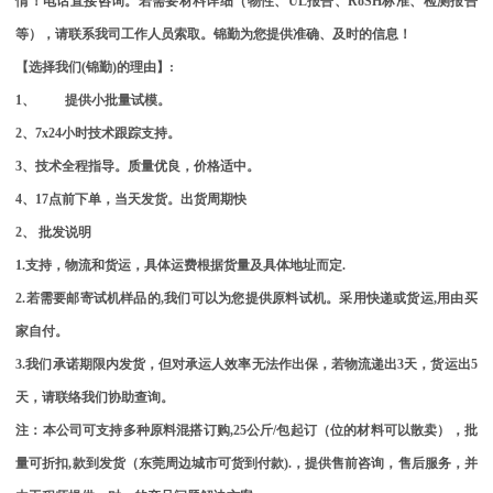
情！
电话直接咨询。若需要材料详细（物性、UL报告、RoSH标准、检测报告
等），请联系我司工作人员索取。
锦勤为您提供准确、及时的信息！
【选择我们
(锦勤)的理由】:
1、 提供小批量试模。
2、7x24小时技术跟踪支持。
3、技术全程指导。质量优良，价格适中。
4、17点前下单，当天发货。出货周期快
2、
批发说明
1.支持，物流和货运，具体运费根据货量及具体地址而定.
2.若需要邮寄试机样品的,我们可以为您提供原料试机。采用快递或货运,用由买
家自付。
3.我们承诺期限内发货，但对承运人效率无法作出保，若物流递出3天，货运出5
天，请联络我们协助查询。
注：
本公司可支持多种原料混搭订购
,
25公斤/包起订
（位的材料可以散卖），批
量可折扣
,
款到发货
（东莞周边城市可货到付款
).，提供售前咨询，售后服务，并