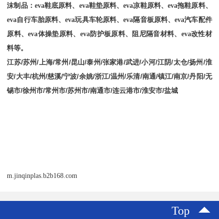
沫制品：
eva
鞋底原料、
eva
鞋垫原料、
eva
凉鞋原料、
eva
拖鞋原料、
eva
自行车胎原料、
eva
玩具车轮原料、
eva
隔音板原料、
eva
汽车配件
原料、
eva
体操垫原料、
eva
防护板原料、阻尼隔音材料、
eva
改性材
料等。
江苏
/
苏州
/
上海
/
常州
/
昆山
/
泰州
/
张家港
/
武进
/
小河
/
江阴
/
太仓
/
扬州
/
淮
安
/
大丰
/
杭州
/
慈溪
/
宁波
/
余姚
/
浙江
/
温州
/
乐清
/
南通
/
镇江
/
南京
/
丹阳
/
无
锡市
/
徐州市
/
常州市
/
苏州市
/
南通市
/
连云港市
/
淮安市
/
盐城
m.jinqinplas.b2b168.com
Top