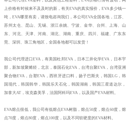
本公司代理
EVA
塑料，以及其他工程塑料，
EVA
价格行情有波动，网
上价格有时候来不及及时的新，有关
EVA
的真实报价，
EVA
多少钱一
吨，
EVA
哪里有卖，请致电咨询我们，本公司
EVA
全国各地，江苏、
苏州太仓、昆山、无锡、浙江余姚、宁波、金华、台州、上海、山
东、河北、天津、河南、湖北、湖南、重庆、四川、福建、广东东
莞、深圳、珠三角地区，全国各地都可以发货！
我公司代理进口
EVA
，有美国杜邦
EVA
，日本三井化学
EVA
，日本宇
部，新加坡聚烯烃，北京，泰国石化
EVA
，台湾台聚
EVA
，台湾亚洲
聚合物
EVA
，台塑
EVA
，西班牙进口料，扬子巴斯夫，韩国
LG
，韩
国现代，韩国韩华，韩国乐天石化，韩国湖南，韩国三星道达尔，
加拿大
AT
，埃克森美孚，法国阿科玛
EVA
，以及国产
EVA
材料。
EVA
熔点很低，我公司有低熔点
EVA
树脂，熔点
50
度，熔点
60
度，熔
点
70
度，熔点
80
度，熔点
100
度，以及不同软硬度的
EVA
材料。