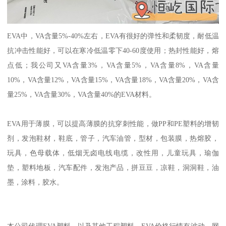
EVA
中，
VA
含量
5%-40%
左右，
EVA
有很好的弹性和柔韧度，耐低温
抗冲击性能好，可以在寒冷低温零下
40-60
度使用；热封性能好，熔
点低；我公司又
VA
含量
3%
，
VA
含量
5%
，
VA
含量
8%
，
VA
含量
10%
，
VA
含量
12%
，
VA
含量
15%
，
VA
含量
18%
，
VA
含量
20%
，
VA
含
量
25%
，
VA
含量
30%
，
VA
含量
40%
的
EVA
材料。
EVA
用于薄膜，可以提高薄膜的抗穿刺性能，做
PP
和
PE
塑料的增韧
剂，发泡鞋材，鞋底，管子，汽车油管，型材，包装膜，热熔胶，
玩具，色母载体，低烟无卤电线电缆，改性用，儿童玩具，瑜伽
垫，塑料地板，汽车配件，发泡产品，拼豆豆，凉鞋，洞洞鞋，油
墨，涂料，胶水。