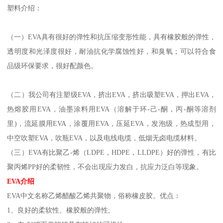
塑料介绍：
（一）
EVA
具有很好的弹性和抗压缩变形性能，具有橡胶般的弹性，
透明度和光泽度很好，耐油抗化学腐蚀性好，和臭氧；可以符合食
品级环保要求，很好配颜色。
（二）我公司有注塑级
EVA
，挤出
EVA
，挤出吸塑
EVA
，押出
EVA
，
热熔胶用
EVA
，油墨涂料用
EVA
（溶解于环
-
己
-
酮，丙
-
酮等溶剂
里
)
，流延膜用
EVA
，涂覆用
EVA
，压延
EVA
，发泡级，热成型用，
中空吹塑
EVA
，吹瓶
EVA
，以及电线电缆，低烟无卤电缆材料。
（三）
EVA
有比聚乙
-
烯（
LDPE
，
HDPE
，
LLDPE
）好的弹性，有比
聚丙烯
PP
好的柔韧性，不会出现应力发白，抗应力泛白等现象。
EVA
介绍
EVA
中文名称乙烯醋酸乙烯共聚物，俗称橡皮胶。优点：
1
、良好的柔软性、橡胶般的弹性
;