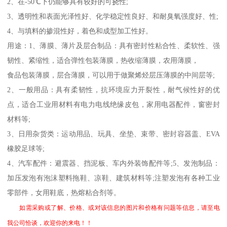
2
、在
-50
℃下仍能够具有较好的可挠性
;
3
、透明性和表面光泽性好、化学稳定性良好、和耐臭氧强度好、性
;
4
、与填料的掺混性好，着色和成型加工性好。
用途：
1
、薄膜、薄片及层合制品：具有密封性粘合性、柔软性、强
韧性、紧缩性，适合弹性包装薄膜，热收缩薄膜，农用薄膜，
食品包装薄膜，层合薄膜，可以用于做聚烯烃层压薄膜的中间层等
;
2
、一般用品：具有柔韧性，抗环境应力开裂性，耐气候性好的优
点，适合工业用材料有电力电线绝缘皮包，家用电器配件，窗密封
材料等
;
3
、日用杂货类：运动用品、玩具、坐垫、束带、密封容器盖、
EVA
橡胶足球等
;
4
、汽车配件：避震器、挡泥板、车内外装饰配件等
;5
、发泡制品：
加压发泡有泡沫塑料拖鞋、凉鞋、建筑材料等
;
注塑发泡有各种工业
零部件，女用鞋底，热熔粘合剂等。
如需采购或了解、价格、或对该信息的图片和价格有问题等信息，请至电
我公司恰谈，欢迎你的来电！！