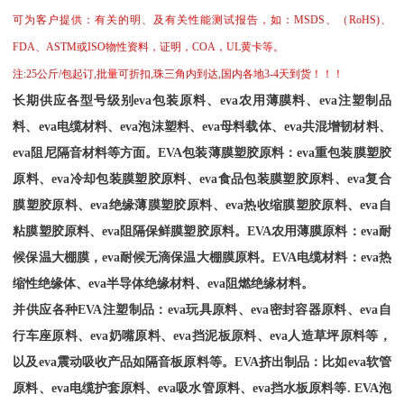
可为客户提供：有关的明、及有关性能测试报告，如：
MSDS
、
（
RoHS)
、
FDA
、
ASTM
或
ISO
物性资料，证明，
COA
，
UL
黄卡等。
注
:25
公斤
/
包起订
,
批量可折扣
,
珠三角内到达
,
国内各地
3-4
天到货！！！
长期供应各型号级别
eva
包装原料、
eva
农用薄膜料、
eva
注塑制品
料、
eva
电缆材料、
eva
泡沫塑料、
eva
母料载体、
eva
共混增韧材料、
eva
阻尼隔音材料等方面。
EVA
包装薄膜塑胶原料：
eva
重包装膜塑胶
原料、
eva
冷却包装膜塑胶原料、
eva
食品包装膜塑胶原料、
eva
复合
膜塑胶原料、
eva
绝缘薄膜塑胶原料、
eva
热收缩膜塑胶原料、
eva
自
粘膜塑胶原料、
eva
阻隔保鲜膜塑胶原料。
EVA
农用薄膜原料：
eva
耐
候保温大棚膜，
eva
耐候无滴保温大棚膜原料。
EVA
电缆材料：
eva
热
缩性绝缘体、
eva
半导体绝缘材料、
eva
阻燃绝缘材料。
并供应各种
EVA
注塑制品：
eva
玩具原料、
eva
密封容器原料、
eva
自
行车座原料、
eva
奶嘴原料、
eva
挡泥板原料、
eva
人造草坪原料等，
以及
eva
震动吸收产品如隔音板原料等。
EVA
挤出制品：比如
eva
软管
原料、
eva
电缆护套原料、
eva
吸水管原料、
eva
挡水板原料等
. EVA
泡