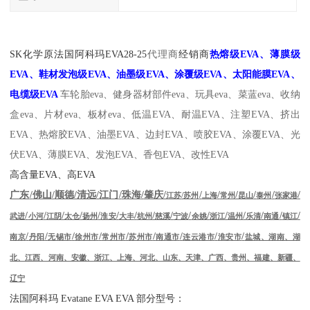
SK化学原
法国阿科玛EVA
28-25
代理商
经销商
热熔级EVA、薄膜级
EVA、鞋材发泡级EVA、油墨级EVA、涂覆级EVA、太阳能膜EVA、
电缆级EVA
车轮胎
eva、健身器材部件eva、玩具eva、菜蓝eva、收纳
盒eva、片材eva、板材eva、
低温EVA、耐温
EVA、注塑EVA、挤出
EVA、热熔胶EVA、油墨EVA、边封EVA、喷胶EVA、涂覆EVA、光
伏EVA、薄膜EVA、发泡EVA、香包EVA、改性EVA
高含量
EVA
、高
EVA
/
/
/
/
/
/
/
/
/
/
/
/
/
广东
佛山
顺德
清远
江门
珠海
肇庆
江苏
/
苏州
上海
常州
昆山
泰州
张家港
/
/
/
/
/
/
/
/
/
/
/
/
/
/
/
/
武进
小河
江阴
太仓
扬州
淮安
大丰
杭州
慈溪
宁波
余姚
浙江
温州
乐清
南通
镇江
/
/
/
/
/
/
/
/
/
南京
丹阳
无锡市
徐州市
常州市
苏州市
南通市
连云港市
淮安市
盐城、湖南、湖
北、江西、河南、安徽、浙江、上海、河北、山东、天津、广西、贵州、福建、新疆、
辽宁
法国阿科玛
Evatane EVA EVA
部分型号：