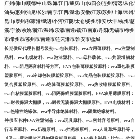
广州
/
佛山
/
顺德
/
中山
/
珠海
/
江门
/
肇庆
/
山水
/
四会
/
连州
/
清远
/
从化
/
汕头
/
惠州
/
汕尾
/
长沙
/
南宁
/
江西
/
湖北
/
安徽
/
江苏
/
苏州
/
上海
/
常州
/
昆山
/
泰州
/
张家港
/
武进
/
小河
/
江阴
/
太仓
/
扬州
/
淮安
/
大丰
/
杭州
/
慈
溪
/
宁波
/
余姚
/
浙江
/
温州
/
乐清
/
南通
/
镇江
/
南京
/
丹阳
/
无锡市
/
徐州
市
/
常州市
/
苏州市
/
南通市
/
连云港市
/
淮安市
/
盐城
长期供应代理各型号级别
eva包装原料、eva农用薄膜料、eva注塑制
品料、eva电缆材料、eva泡沫塑料、eva母料载体、eva共混增韧材
料、eva阻尼隔音材料等方面。EVA包装薄膜塑胶原料：eva重包装膜
塑胶原料、eva冷却包装膜塑胶原料、eva食品包装膜塑胶原料、eva
复合膜塑胶原料、eva绝缘薄膜塑胶原料、eva热收缩膜塑胶原料、
eva自粘膜塑胶原料、eva阻隔保鲜膜塑胶原料。EVA农用薄膜原料：
eva耐候保温大棚膜，eva耐候无滴保温大棚膜原料。EVA电缆材料：
eva热缩性绝缘体、eva半导体绝缘材料、eva阻燃绝缘材料。
并供应各种
EVA注塑制品：eva玩具原料、eva密封容器原料、eva自
行车座原料、eva奶嘴原料、eva挡泥板原料、eva人造草坪原料等，
以及eva震动吸收产品如隔音板原料等。EVA挤出制品：比如eva软管