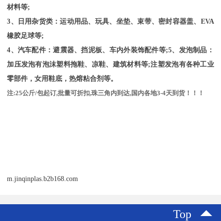
材料等;
3、日用杂货类：运动用品、玩具、坐垫、束带、密封容器盖、
EVA
橡胶足球等
;
4、汽车配件：避震器、挡泥板、车内外装饰配件等;5、发泡制品：
加压发泡有泡沫塑料拖鞋、凉鞋、建筑材料等;注塑发泡有各种工业
零部件，女用鞋底，热熔粘合剂等。
注
:25
公斤
/
包起订
,
批量可折扣
,
珠三角内到达
,
国内各地
3-4
天到货！！！
m.jinqinplas.b2b168.com
Top