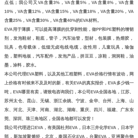
点低；我公司又
VA
含量
3%
，
VA
含量
5%
，
VA
含量
8%
，
VA
含量
10%
，
VA
含量
12%
，
VA
含量
15%
，
VA
含量
18%
，
VA
含量
20%
，
VA
含量
25%
，
VA
含量
30%
，
VA
含量
40%
的
EVA
材料。
EVA
用于薄膜，可以提高薄膜的抗穿刺性能，做
PP
和
PE
塑料的增韧
剂，发泡鞋材，鞋底，管子，汽车油管，型材，包装膜，热熔胶，
玩具，色母载体，低烟无卤电线电缆，改性用，儿童玩具，瑜伽
垫，塑料地板，汽车配件，发泡产品，拼豆豆，凉鞋，洞洞鞋，油
墨，涂料，胶水。
本公司代理
EVA
塑料，以及其他工程塑料，
EVA
价格行情有波动，网
上价格有时候来不及及时的新，有关
EVA
的真实报价，
EVA
多少钱一
吨，
EVA
哪里有卖，请致电咨询我们，本公司
EVA
全国各地，江苏、
苏州太仓、昆山、无锡、浙江余姚、宁波、金华、台州、上海、山
东、河北、天津、河南、湖北、湖南、重庆、四川、福建、广东东
莞、深圳、珠三角地区，全国各地都可以发货！
我公司代理进口
EVA
，有美国杜邦
EVA
，日本三井化学
EVA
，日本宇
部，新加坡聚烯烃，北京，泰国石化
EVA
，台聚
EVA
，亚洲聚合物