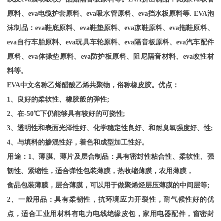
原料、eva电缆护套原料、eva吸水管原料、eva挡水板原料等. EVA泡
沫制品：eva鞋底原料、eva鞋垫原料、eva凉鞋原料、eva拖鞋原料、
eva自行车胎原料、eva玩具车轮原料、eva隔音板原料、eva汽车配件
原料、eva体操垫原料、eva防护板原料、阻尼隔音材料、eva改性材
料等。
EVA
中文名称乙烯醋酸乙烯共聚物，俗称橡皮胶。优点：
1、良好的柔软性、橡胶般的弹性;
2、在-50℃下仍能够具有较好的可挠性;
3、透明性和表面光泽性好、化学稳定性良好、和耐臭氧强度好、性;
4、与填料的掺混性好，着色和成型加工性好。
用途：
1、薄膜、薄片及层合制品：具有密封性粘合性、柔软性、强
韧性、紧缩性，适合弹性包装薄膜，热收缩薄膜，农用薄膜，
食品包装薄膜，层合薄膜，可以用于做聚烯烃层压薄膜的中间层等
;
2、一般用品：具有柔韧性，抗环境应力开裂性，耐气候性好的优
点，适合工业用材料有电力电线绝缘皮包，家用电器配件，窗密封