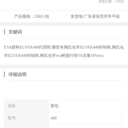
浏览次数：
330
次
产品规格：
25KG/包
发货地:
广东省东莞市常平镇
关键词
EVA胶料ELVAX440代理商,哪里有陶氏化学ELVAX440经销商,陶氏化
学ELVAX440经销商,陶氏化学eva树脂行情VA含量18%eva
详细说明
包装
胶包
型号
440