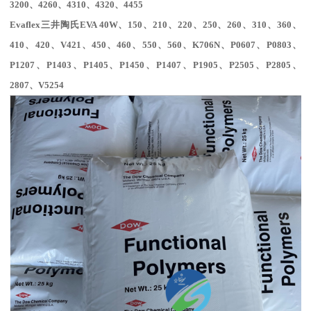
3200、4260、4310、4320、4455
Evaflex
三井陶氏
EVA 40W
、
150
、
210
、
220
、
250
、
260
、
310
、
360
、
410
、
420
、
V
421
、
450
、
460
、
550
、
560
、
K706N
、
P0607
、
P0803
、
P1207
、
P1403
、
P1405
、
P1450
、
P1407
、
P1905
、
P2505
、
P2805
、
2807
、
V5254