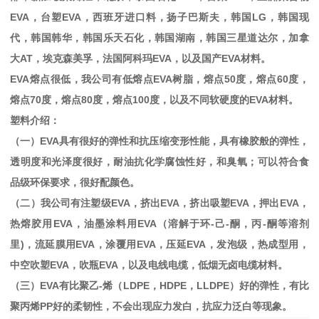
EVA
，台塑
EVA
，西班牙进口料，扬子巴斯夫，韩国
LG
，韩国现
代，韩国韩华，韩国乐天石化，韩国湖南，韩国三星道达尔，加拿
大
AT
，埃克森美孚，法国阿科玛
EVA
，以及国产
EVA
材料。
EVA
熔点很低，我公司有低熔点
EVA
树脂，熔点
50
度，熔点
60
度，
熔点
70
度，熔点
80
度，熔点
100
度，以及不同软硬度的
EVA
材料。
塑料介绍：
（一）
EVA
具有很好的弹性和抗压缩变形性能，具有橡胶般的弹性，
透明度和光泽度很好，耐油抗化学腐蚀性好，和臭氧；可以符合食
品级环保要求，很好配颜色。
（二）我公司有注塑级
EVA
，挤出
EVA
，挤出吸塑
EVA
，押出
EVA
，
热熔胶用
EVA
，油墨涂料用
EVA
（溶解于环
-
己
-
酮，丙
-
酮等溶剂
里
)
，流延膜用
EVA
，涂覆用
EVA
，压延
EVA
，发泡级，热成型用，
中空吹塑
EVA
，吹瓶
EVA
，以及电线电缆，低烟无卤电缆材料。
（三）
EVA
有比聚乙
-
烯（
LDPE
，
HDPE
，
LLDPE
）好的弹性，有比
聚丙烯
PP
好的柔韧性，不会出现应力发白，抗应力泛白等现象。