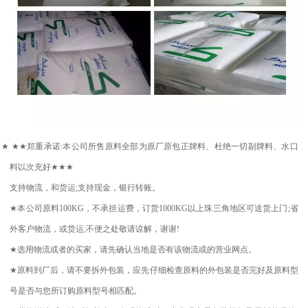
★
★★
郑重承诺
:
本公司所售原料全部为原厂原包正牌料、杜绝一切副牌料、水口
料以次充好
★★★
支持物流，和货运
;
支持现金，银行转账。
★
本公司原料
100KG
，不承担运费，订货
1000KG
以上珠三角地区可送货上门
;
省
外客户物流，或货运
;
不便之处敬请谅解，谢谢
!
★
选用物流或者的买家，请先确认当地是否有该物流或的营业网点。
★
原料到厂后，请不要拆外包装，应先仔细检查原料的外包装是否完好及原料型
号是否与您所订购原料型号相匹配。