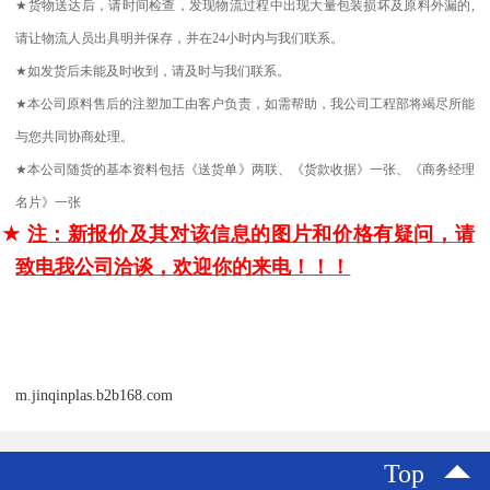
★
货物送达后，请时间检查，发现物流过程中出现大量包装损坏及原料外漏的
,
请让物流人员出具明并保存，并在
24
小时内与我们联系。
★
如发货后未能及时收到，请及时与我们联系。
★
本公司原料售后的注塑加工由客户负责，如需帮助，我公司工程部将竭尽所能
与您共同协商处理。
★
本公司随货的基本资料包括《送货单》两联、《货款收据》一张、《商务经理
名片》一张
★
注：新报价及其对该信息的图片和价格有疑问，请
致电我公司洽谈，欢迎你的来电！！！
m.jinqinplas.b2b168.com
Top