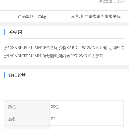
浏览次数：
158
次
产品规格：
25kg
发货地:
广东省东莞市常平镇
关键词
沙特SABICPP512MN10代理商,沙特SABICPP512MN10经销商,哪里有
沙特SABICPP512MN10代理商,聚丙烯PP512MN10供货商
详细说明
颜色
本色
品名
PP