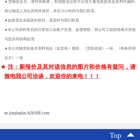
★
货物送达后，请时间检查，发现物流过程中出现大量包装损坏及原料外漏的
,
请让物流人员出具明并保存，并在
24
小时内与我们联系。
★
如发货后未能及时收到，请及时与我们联系。
★
本公司原料售后的注塑加工由客户负责，如需帮助，我公司工程部将竭尽所能
与您共同协商处理。
★
本公司随货的基本资料包括《送货单》两联、《货款收据》一张、《商务经理
名片》一张
★
注：新报价及其对该信息的图片和价格有疑问，请
致电我公司洽谈，欢迎你的来电！！！
m.jinqinplas.b2b168.com
Top