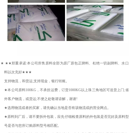
★
★★
郑重承诺
:
本公司所售原料全部为原厂原包正牌料、杜绝一切副牌料、水口
料以次充好
★★★
支持物流，和货运
;
支持现金，银行转账。
★
本公司原料
100KG
，不承担运费，订货
1000KG
以上珠三角地区可送货上门
;
省
外客户物流，或货运
;
不便之处敬请谅解，谢谢
!
★
选用物流或者的买家，请先确认当地是否有该物流或的营业网点。
★
原料到厂后，请不要拆外包装，应先仔细检查原料的外包装是否完好及原料型
号是否与您所订购原料型号相匹配。