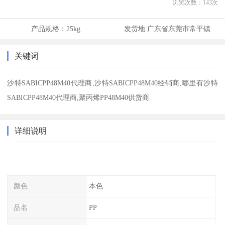
浏览次数：
143
次
产品规格：
25kg
发货地:
广东省东莞市常平镇
关键词
沙特SABICPP48M40代理商,沙特SABICPP48M40经销商,哪里有沙特
SABICPP48M40代理商,聚丙烯PP48M40供货商
详细说明
颜色
本色
品名
PP