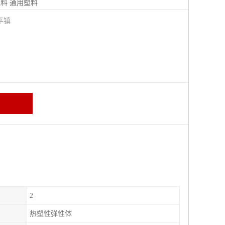
塑料
通用塑料
平镇
2
热塑性弹性体