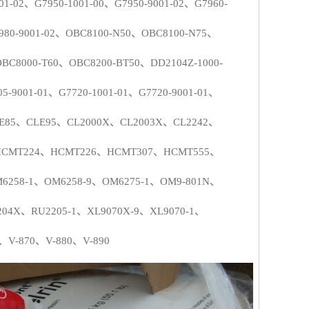
01-02
、
G7950-1001-00
、
G7950-9001-02
、
G7960-
980-9001-02
、
OBC8100-N50
、
OBC8100-N75
、
OBC8000-T60
、
OBC8200-BT50
、
DD2104Z-1000-
05-9001-01
、
G7720-1001-01
、
G7720-9001-01
、
E85
、
CLE95
、
CL2000X
、
CL2003X
、
CL2242
、
HCMT224
、
HCMT226
、
HCMT307
、
HCMT555
、
6258-1
、
OM6258-9
、
OM6275-1
、
OM9-801N
、
204X
、
RU2205-1
、
XL9070X-9
、
XL9070-1
、
、
V-870
、
V-880
、
V-890