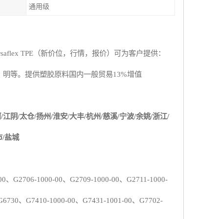
通用级
saflex
TPE
（新价位，行情，报价
）可为客户提供：
，明等。提供塑胶原料国内一般贸易
13%
增值
河
/
江阴
/
太仓
/
扬州
/
淮安
/
大丰
/
杭州
/
慈溪
/
宁波
/
余姚
/
浙江
/
市
/
盐城
00
、
G2706-1000-00
、
G2709-1000-00
、
G2711-1000-
G6730
、
G7410-1000-00
、
G74
3
1-1001-00
、
G7702-