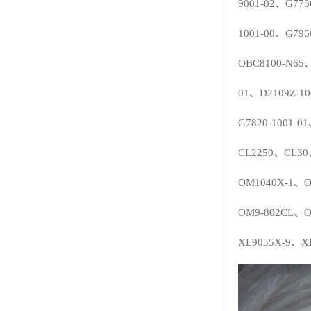
9001-02
、
G773
ABS塑胶粒
1001-00
、
G796
LLDPE线性低密度聚乙烯
OBC8100-N65
LDPE低密度聚乙烯
01
、
D2109Z-10
TPE材料
G7820-1001-01
TPU
CL2250
、
CL30
POK
OM1040X-
1
、
O
美国陶氏杜邦EVA
OM9-802CL
、
O
闽台亚聚EVA
XL9055X-9
、
X
韩国韩华EVA
山东联泓