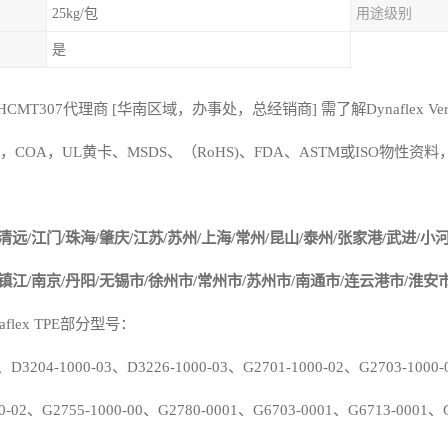
25kg/包
用途级别
是
HCMT307
代理商
[
华南区域，办事处，总经销商
]
需了解
Dynaflex
Ver
，
COA
，
UL
黄卡、
MSDS
、
（
RoHS)
、
FDA
、
ASTM
或
ISO
物性资料
清远
/
江门
/
珠海
/
肇庆
/
江苏
/
苏州
/
上海
/
常州
/
昆山
/
泰州
/
张家港
/
武进
/
小
镇江
/
南京
/
丹阳
/
无锡市
/
徐州市
/
常州市
/
苏州市
/
南通市
/
连云港市
/
淮安
aflex
TPE
部分型号：
、
D3204-100
0
-03
、
D3226-1000-03
、
G2701-1000-02
、
G2703-1000-
0-02
、
G2755-1000-00
、
G2780-0001
、
G6703-0001
、
G6713-0001
、