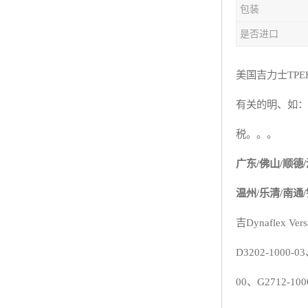
包装
杨子巴斯夫EVA
是否进口
TPV塑胶粒
法国阿科玛EVA
美国吉力士
TPE
有关的明、如：
美国杜邦PET
税。。。
聚酰胺PA（尼龙）系列：
广东
/
佛山
/
顺德
/
聚丙烯PP
温州
/
乐清
/
南通
/
美国杜邦POM
吉
Dynaflex
Vers
三井陶氏EVA
D3202-1000-03
Hytrel TPEE
00
、
G2712-100
聚乙烯HDPE