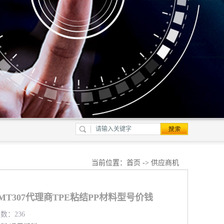
当前位置：
首页
->
供应商机
HCMT307代理商TPE粘结PP材料型号价钱
览数：236