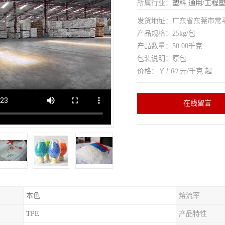
所属行业：
塑料
通用/工程
发货地址：广东省东莞市常
产品规格：25kg/包
产品数量：50.00千克
包装说明：原包
价格：￥
1.00
元/千克 起
在线留言
本色
熔流率
TPE
产品特性