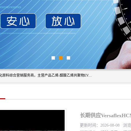
东莞市恒屹国际贸易有限公司（简称：恒屹国际）是一家石化原料综合营销服务商，主营产品乙烯-醋酸乙烯共聚物EVA、聚酰胺PA（尼龙）、醚酯型热塑弹性体TPEE等，公司秉承以市场为导向的战略思想，致力于大宗石化原料在中国市场的营销服务业务，为客户提供一站式的全面服务。
长期供应Versaflex
更新时间：2026-08-08 浏