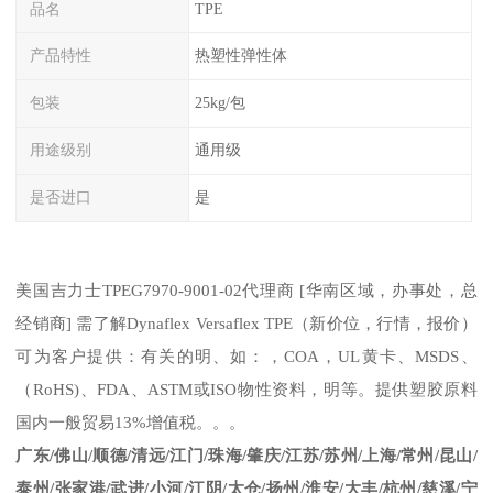
品名
TPE
产品特性
热塑性弹性体
包装
25kg/包
用途级别
通用级
是否进口
是
美国吉力士
TPE
G7970-9001-02
代理商
[
华南区域，办事处，总
经销商
]
需了解
Dynaflex
Versaflex
TPE
（新价位，行情，报价
）
可为客户提供：有关的明、如：，
COA
，
UL
黄卡、
MSDS
、
（
RoHS)
、
FDA
、
ASTM
或
ISO
物性资料，明等。提供塑胶原料
国内一般贸易
13%
增值税。。。
广东
/
佛山
/
顺德
/
清远
/
江门
/
珠海
/
肇庆
/
江苏
/
苏州
/
上海
/
常州
/
昆山
/
泰州
/
张家港
/
武进
/
小河
/
江阴
/
太仓
/
扬州
/
淮安
/
大丰
/
杭州
/
慈溪
/
宁