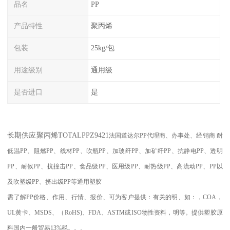
品名
PP
产品特性
聚丙烯
包装
25kg/包
用途级别
通用级
是否进口
是
长期供应聚丙烯
TOTALPPZ9421
法国道达尔PP代理商、办事处、经销商
耐
低温
PP
、阻燃
PP
、线材
PP
、吹瓶
PP
、加玻纤
PP
、加矿纤
PP
、抗静电
PP
、透明
PP
、耐候
PP
、抗撞击
PP
、食品级
PP
、医用级
PP
、耐热级
PP
、高流动
PP
、
PP
以
及吹塑级
PP
、挤出级
PP
等通用塑胶
需了解
PP
价格、作用、行情、报价、可为客户提供：有关的明、如：，
COA
，
UL
黄卡、
MSDS
、
（
RoHS)
、
FDA
、
ASTM
或
ISO
物性资料，明等。提供塑胶原
料国内一般贸易
13%
税。。。