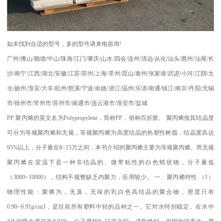
如未找到合适的型号，多的型号请来电咨询
!
广州
/
佛山
/
顺德
/
中山
/
珠海
/
江门
/
肇庆
/
山水
/
四会
/
连州
/
清远
/
从化
/
汕头
/
惠州
/
汕尾
/
长
沙
/
南宁
/
江西
/
湖北
/
安徽
/
江苏
/
苏州
/
上海
/
常州
/
昆山
/
泰州
/
张家港
/
武进
/
小河
/
江阴
/
太
仓
/
扬州
/
淮安
/
大丰
/
杭州
/
慈溪
/
宁波
/
余姚
/
浙江
/
温州
/
乐清
/
南通
/
镇江
/
南京
/
丹阳
/
无锡
市
/
徐州市
/
常州市
/
苏州市
/
南通市
/
连云港市
/
淮安市
/
盐城
PP
聚丙烯的英文名为
Polypropylene
，简称
PP
，俗称百折胶。 聚丙烯按其结晶度
可分为等规聚丙烯和无规，等规聚丙烯为高度结晶的热塑性树脂，结晶度高达
95%
以上，分子量在
8~15
万之间，本书介绍的聚丙烯主要为等规聚丙烯。而无规
聚丙烯在室温下是一种非结晶的、微带粘性的白色蜡状物，分子量低
（
3000~10000
），结构不规整缺乏内聚力，应用较少。
一、聚丙烯特性
（
1
）
物理性能：聚烯为，无臭，无味的乳白色高结晶的聚合物，密度只有
0.90~0.91g/cm3
，是目前所有塑料中轻的品种之一。它对水特别稳定。在水中