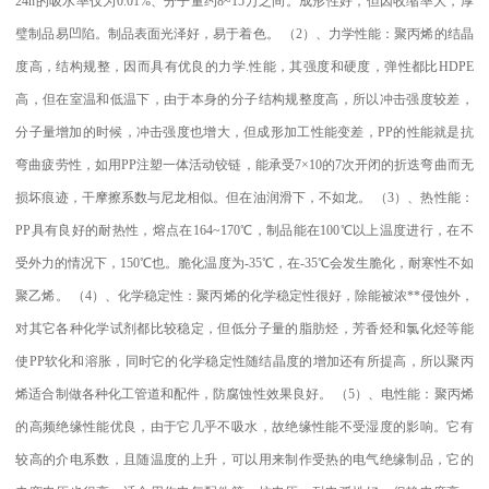
24h
的吸水率仅为
0.01%
、分子量约
8~15
万之间。成形性好，但因收缩率大，厚
璧制品易凹陷。制品表面光泽好，易于着色。
（
2
）、力学性能：聚丙烯的结晶
度高，结构规整，因而具有优良的力学
.
性能，其强度和硬度，弹性都比
HDPE
高，但在室温和低温下，由于本身的分子结构规整度高，所以冲击强度较差，
分子量增加的时候，冲击强度也增大，但成形加工性能变差，
PP
的性能就是抗
弯曲疲劳性，如用
PP
注塑一体活动铰链，能承受
7×10
的
7
次开闭的折迭弯曲而无
损坏痕迹，干摩擦系数与尼龙相似。但在油润滑下，不如龙。
（
3
）、热性能：
PP
具有良好的耐热性，熔点在
164~170
℃
，制品能在
100
℃
以上温度进行，在不
受外力的情况下，
150
℃
也。脆化温度为
-35
℃
，在
-35
℃
会发生脆化，耐寒性不如
聚乙烯。
（
4
）、化学稳定性：聚丙烯的化学稳定性很好，除能被浓
**
侵蚀外，
对其它各种化学试剂都比较稳定，但低分子量的脂肪烃，芳香烃和氯化烃等能
使
PP
软化和溶胀，同时它的化学稳定性随结晶度的增加还有所提高，所以聚丙
烯适合制做各种化工管道和配件，防腐蚀性效果良好。
（
5
）、电性能：聚丙烯
的高频绝缘性能优良，由于它几乎不吸水，故绝缘性能不受湿度的影响。它有
较高的介电系数，且随温度的上升，可以用来制作受热的电气绝缘制品，它的