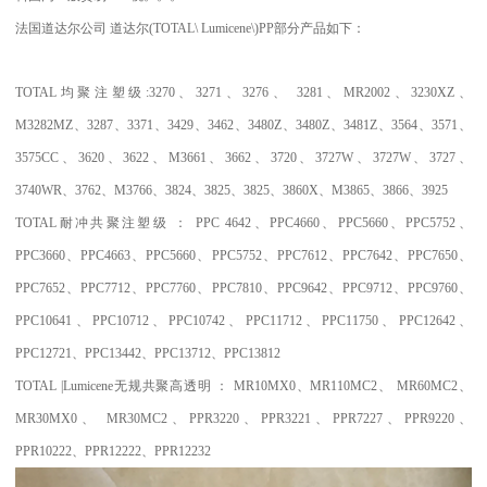
法国道达尔公司
道达尔
(TOTAL\ Lumicene\)PP
部分产品如下：
TOTAL
均聚注塑级
:3270
、
3271
、
3276
、
3281
、
MR2002
、
3230XZ
、
M3282MZ
、
3287
、
3371
、
3429
、
3462
、
3480Z
、
3480Z
、
3481Z
、
3564
、
3571
、
3575CC
、
3620
、
3622
、
M3661
、
3662
、
3720
、
3727W
、
3727W
、
3727
、
3740WR
、
3762
、
M3766
、
3824
、
3825
、
3825
、
3860X
、
M3865
、
3866
、
3925
TOTAL
耐冲共聚注塑级
：
PPC 4642
、
PPC4660
、
PPC5660
、
PPC5752
、
PPC3660
、
PPC4663
、
PPC5660
、
PPC5752
、
PPC7612
、
PPC7642
、
PPC7650
、
PPC7652
、
PPC7712
、
PPC7760
、
PPC7810
、
PPC9642
、
PPC9712
、
PPC9760
、
PPC10641
、
PPC10712
、
PPC10742
、
PPC11712
、
PPC11750
、
PPC12642
、
PPC12721
、
PPC13442
、
PPC13712
、
PPC13812
TOTAL |Lumicene
无规共聚高透明
：
MR10MX0
、
MR110MC2
、
MR60MC2
、
MR30MX0
、
MR30MC2
、
PPR3220
、
PPR3221
、
PPR7227
、
PPR9220
、
PPR10222
、
PPR12222
、
PPR12232