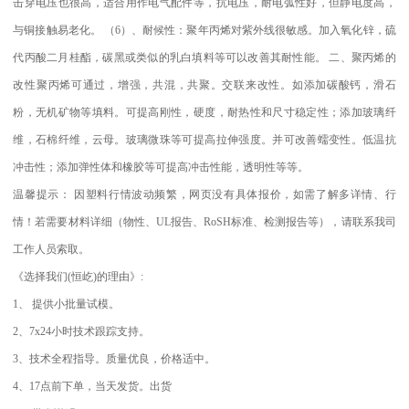
击穿电压也很高，适合用作电气配件等，抗电压，耐电弧性好，但静电度高，
与铜接触易老化。
（
6
）、耐候性：聚年丙烯对紫外线很敏感。加入氧化锌，硫
代丙酸二月桂酯，碳黑或类似的乳白填料等可以改善其耐性能。
二、聚丙烯的
改性聚丙烯可通过，增强，共混，共聚。交联来改性。如添加碳酸钙，滑石
粉，无机矿物等填料。可提高刚性，硬度，耐热性和尺寸稳定性；添加玻璃纤
维，石棉纤维，云母。玻璃微珠等可提高拉伸强度。并可改善蠕变性。低温抗
冲击性；添加弹性体和橡胶等可提高冲击性能，透明性等等。
温馨提示：
因塑料行情波动频繁，网页没有具体报价，如需了解多详情、行
情！若需要材料详细（物性、
UL
报告、
RoSH
标准、
检测报告等），请联系我司
工作人员索取。
《选择我们
(
恒屹
)
的理由》
:
1
、
提供小批量试模。
2
、
7x24
小时技术跟踪支持。
3
、技术全程指导。质量优良，价格适中。
4
、
17
点前下单，当天发货。出货