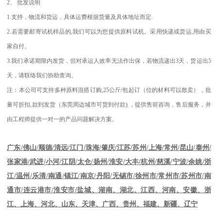
2
、
批发说明
1.
支持，物流和货运，具体运费根据货量及具体地址而定
.
2.
若需要邮寄试机样品的
,
我们可以为您提供原料试机。采用快递或货运
,
用由买
家自付。
3.
我们承诺期限内发货，但对承运人效率无法作出保，若物流递出
3
天，货运出
5
天，请联络我们协助查询。
注：本公司可支持多种原料混搭订购
,25
公斤
/
包起订（位的材料可以散卖），批
量可折扣
,
款到发货（东莞周边城市可货到付款
).
，提供售前咨询，售后服务，并
由工程师提供一对一的产品问题解决方案。
江苏
/
苏州
/
上海
/
常州
/
昆山
/
泰州
/
广东
/
佛山
/
顺德
/
清远
/
江门
/
珠海
/
肇庆
/
张家港
/
武进
/
小河
/
江阴
/
太仓
/
扬州
/
淮安
/
大丰
/
杭州
/
慈溪
/
宁波
/
余姚
/
浙
江
/
温州
/
乐清
/
南通
/
镇江
/
南京
/
丹阳
/
无锡市
/
徐州市
/
常州市
/
苏州市
/
南
通市
/
连云港市
/
淮安市
/
盐城、湖南、湖北、江西、河南、安徽、浙
江、上海、河北、山东、天津、广西、贵州、福建、新疆、辽宁