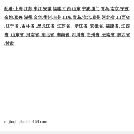
配送
:
上海
,
江苏
,
浙江
,
安徽
,
福建
,
江西
,
山东
,
宁波
,
厦门
,
青岛
,
南京
,
宁波
,
余姚
,
嘉兴
,
湖州
,
金华
,
衢州
,
台州
,
山东
,
青岛
,
淮北
,
泰州
,
河北省
,
山西省
,
辽宁省
,
吉林省
,
黑龙江省
,
江苏省、浙江省
,
安徽省
,
福建省
,
江西
省
,
山东省
,
河南省
,
湖北省
,
湖南省
,
四川省
,
贵州省
,
云南省
,
陕西省
,
甘肃
m.jinqinplas.b2b168.com