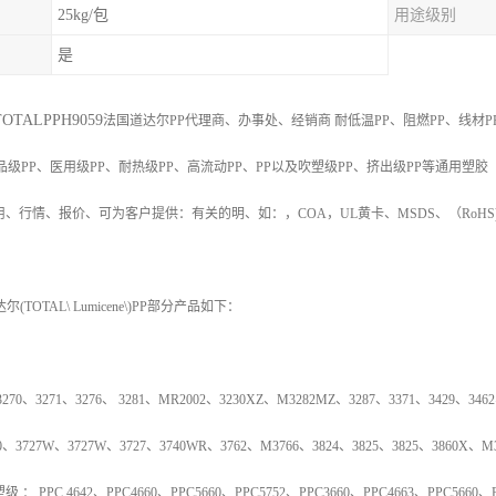
25kg/包
用途级别
是
OTAL
PPH
9059
法国道达尔PP代理商、办事处、经销商
耐低温
PP
、阻燃
PP
、线材
P
品级
PP
、医用级
PP
、耐热级
PP
、高流动
PP
、
PP
以及吹塑级
PP
、挤出级
PP
等通用塑胶
用、行情、报价、可为客户提供：有关的明、如：，
COA
，
UL
黄卡、
MSDS
、
（
RoHS
达尔
(TOTAL\ Lumicene\)PP
部分产品如下：
3270
、
3271
、
3276
、
3281
、
MR2002
、
3230XZ
、
M3282MZ
、
3287
、
3371
、
3429
、
3462
0
、
3727W
、
3727W
、
3727
、
3740WR
、
3762
、
M3766
、
3824
、
3825
、
3825
、
3860X
、
M
塑级
：
PPC 4642
、
PPC4660
、
PPC5660
、
PPC5752
、
PPC3660
、
PPC4663
、
PPC5660
、