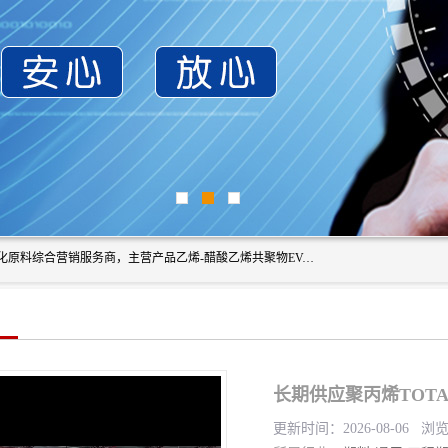
东莞市恒屹国际贸易有限公司（简称：恒屹国际）是一家石化原料综合营销服务商，主营产品乙烯-醋酸乙烯共聚物EVA、聚酰胺PA（尼龙）、醚酯型热塑弹性体TPEE等，公司秉承以市场为导向的战略思想，致力于大宗石化原料在中国市场的营销服务业务，为客户提供一站式的全面服务。
长期供应聚丙烯TOTA
更新时间：2026-08-06 浏