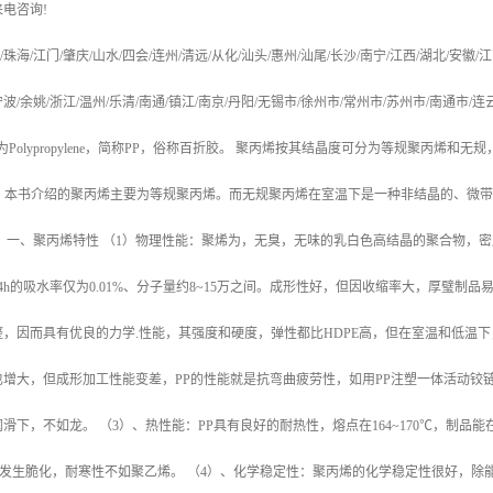
来电咨询
!
/
珠海
/
江门
/
肇庆
/
山水
/
四会
/
连州
/
清远
/
从化
/
汕头
/
惠州
/
汕尾
/
长沙
/
南宁
/
江西
/
湖北
/
安徽
/
江
宁波
/
余姚
/
浙江
/
温州
/
乐清
/
南通
/
镇江
/
南京
/
丹阳
/
无锡市
/
徐州市
/
常州市
/
苏州市
/
南通市
/
连
为
Polypropylene
，简称
PP
，俗称百折胶。 聚丙烯按其结晶度可分为等规聚丙烯和无规
，本书介绍的聚丙烯主要为等规聚丙烯。而无规聚丙烯在室温下是一种非结晶的、微带
。
一、聚丙烯特性
（
1
）物理性能：聚烯为，无臭，无味的乳白色高结晶的聚合物，密
4h
的吸水率仅为
0.01%
、分子量约
8~15
万之间。成形性好，但因收缩率大，厚璧制品
整，因而具有优良的力学
.
性能，其强度和硬度，弹性都比
HDPE
高，但在室温和低温下
也增大，但成形加工性能变差，
PP
的性能就是抗弯曲疲劳性，如用
PP
注塑一体活动铰
润滑下，不如龙。
（
3
）、热性能：
PP
具有良好的耐热性，熔点在
164~170
℃
，制品能
发生脆化，耐寒性不如聚乙烯。
（
4
）、化学稳定性：聚丙烯的化学稳定性很好，除