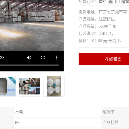
所属行业：
塑料
通用/工程
发货地址：广东省东莞市常
产品规格：注塑挤出
产品数量：50.00千克
包装说明：25KG/包
价格：￥
1.00
元/千克 起
在线留言
本色
熔流率
PP
产品特性