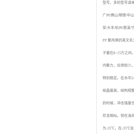
型号，多的型号请
广州
/
佛山
/
顺德
/
中山
安
/
大丰
/
杭州
/
慈溪
/
PP
聚丙烯的英文名
子量在
8~15
万之间
内聚力，应用较少
特别稳定。在水中
2
结晶度高，结构规
的时候，冲击强度
尼龙相似。但在油
为
-35
℃
，在
-35
℃
会