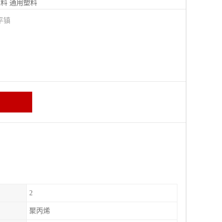
塑料
通用塑料
平镇
2
聚丙烯