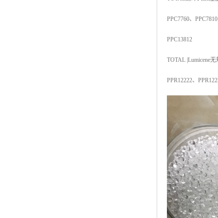
ABS塑胶粒
PPC7760
、
PPC7810
LLDPE线性低密度聚乙烯
PPC13812
LDPE低密度聚乙烯
TOTAL |Lumicene
无
TPE材料
PPR12222
、
PPR122
TPU
POK
美国陶氏杜邦EVA
闽台亚聚EVA
韩国韩华EVA
山东联泓