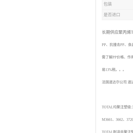
包装
杨子巴斯夫EVA
是否进口
TPV塑胶粒
法国阿科玛EVA
长期供应聚丙烯T
PP
、抗撞击
PP
、食
美国杜邦PET
需了解
PP
价格、作
聚酰胺PA（尼龙）系列：
易
13%
税。。。
聚丙烯PP
法国道达尔公司
道
美国杜邦POM
三井陶氏EVA
TOTAL
均聚注塑级
:
Hytrel TPEE
M3661
、
3662
、
372
聚乙烯HDPE
TOTAL
耐冲共聚注