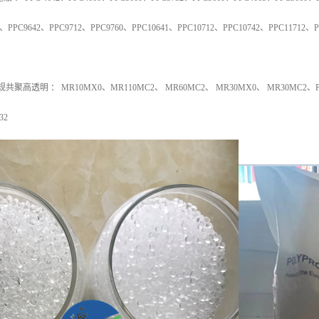
、
PPC9642
、
PPC9712
、
PPC9760
、
PPC10641
、
PPC10712
、
PPC10742
、
PPC11712
、
P
规共聚高透明
：
MR10MX0
、
MR110MC2
、
MR60MC2
、
MR30MX0
、
MR30MC2
、
32