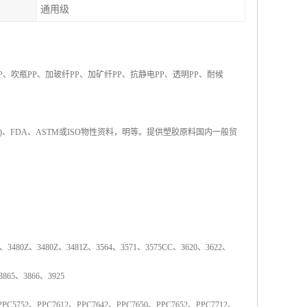
通用级
P
、吹瓶
PP
、加玻纤
PP
、加矿纤
PP
、抗静电
PP
、透明
PP
、耐候
)
、
FDA
、
ASTM
或
ISO
物性资料，明等。提供塑胶原料国内一般贸
、
3480Z
、
3480Z
、
3481Z
、
3564
、
3571
、
3575CC
、
3620
、
3622
、
3865
、
3866
、
3925
PPC5752
、
PPC7612
、
PPC7642
、
PPC7650
、
PPC7652
、
PPC7712
、