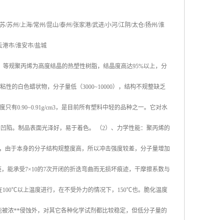
苏
/
苏州
/
上海
/
常州
/
昆山
/
泰州
/
张家港
/
武进
/
小河
/
江阴
/
太仓
/
扬州
/
淮
云港市
/
淮安市
/
盐城
，等规聚丙烯为高度结晶的热塑性树脂，结晶度高达
95%
以上，分
粘性的白色蜡状物，分子量低（
3000~10000
），结构不规整缺乏
度只有
0.90~0.91g/cm3
，是目前所有塑料中轻的品种之一。它对水
易凹陷。制品表面光泽好，易于着色。
（
2
）、力学性能：聚丙烯的
，由于本身的分子结构规整度高，所以冲击强度较差，分子量增加
链，能承受
7×10
的
7
次开闭的折迭弯曲而无损坏痕迹，干摩擦系数与
在
100
℃
以上温度进行，在不受外力的情况下，
150
℃
也。脆化温度
能被浓
**
侵蚀外，对其它各种化学试剂都比较稳定，但低分子量的