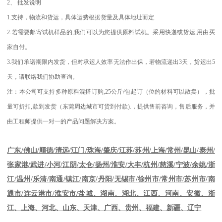
2
、
批发说明
1.
支持，物流和货运，具体运费根据货量及具体地址而定
.
2.
若需要邮寄试机样品的
,
我们可以为您提供原料试机。采用快递或货运
,
用由买
家自付。
3.
我们承诺期限内发货，但对承运人效率无法作出保，若物流递出
3
天，货运出
5
天，请联络我们协助查询。
注：本公司可支持多种原料混搭订购
,25
公斤
/
包起订（位的材料可以散卖），批
量可折扣
,
款到发货（东莞周边城市可货到付款
).
，提供售前咨询，售后服务，并
由工程师提供一对一的产品问题解决方案。
江苏
/
苏州
/
上海
/
常州
/
昆山
/
泰州
/
广东
/
佛山
/
顺德
/
清远
/
江门
/
珠海
/
肇庆
/
张家港
/
武进
/
小河
/
江阴
/
太仓
/
扬州
/
淮安
/
大丰
/
杭州
/
慈溪
/
宁波
/
余姚
/
浙
江
/
温州
/
乐清
/
南通
/
镇江
/
南京
/
丹阳
/
无锡市
/
徐州市
/
常州市
/
苏州市
/
南
通市
/
连云港市
/
淮安市
/
盐城、湖南、湖北、江西、河南、安徽、浙
江、上海、河北、山东、天津、广西、贵州、福建、新疆、辽宁