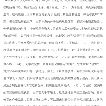
24h
的吸水率仅为
0.01%
、分子量约
8~15
万之间。成形性好，但因收缩率大，厚
璧制品易凹陷。制品表面光泽好，易于着色。
（
2
）、力学性能：聚丙烯的结晶
度高，结构规整，因而具有优良的力学
.
性能，其强度和硬度，弹性都比
HDPE
高，但在室温和低温下，由于本身的分子结构规整度高，所以冲击强度较差，
分子量增加的时候，冲击强度也增大，但成形加工性能变差，
PP
的性能就是抗
弯曲疲劳性，如用
PP
注塑一体活动铰链，能承受
7×10
的
7
次开闭的折迭弯曲而无
损坏痕迹，干摩擦系数与尼龙相似。但在油润滑下，不如龙。
（
3
）、热性能：
PP
具有良好的耐热性，熔点在
164~170
℃
，制品能在
100
℃
以上温度进行，在不
受外力的情况下，
150
℃
也。脆化温度为
-35
℃
，在
-35
℃
会发生脆化，耐寒性不如
聚乙烯。
（
4
）、化学稳定性：聚丙烯的化学稳定性很好，除能被浓
**
侵蚀外，
对其它各种化学试剂都比较稳定，但低分子量的脂肪烃，芳香烃和氯化烃等能
使
PP
软化和溶胀，同时它的化学稳定性随结晶度的增加还有所提高，所以聚丙
烯适合制做各种化工管道和配件，防腐蚀性效果良好。
（
5
）、电性能：聚丙烯
的高频绝缘性能优良，由于它几乎不吸水，故绝缘性能不受湿度的影响。它有
较高的介电系数，且随温度的上升，可以用来制作受热的电气绝缘制品，它的