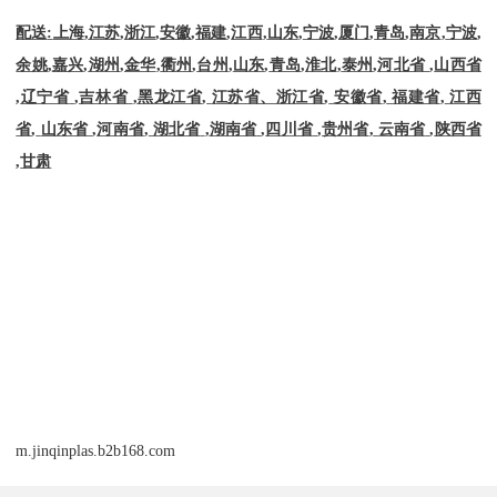
配送
:
上海
,
江苏
,
浙江
,
安徽
,
福建
,
江西
,
山东
,
宁波
,
厦门
,
青岛
,
南京
,
宁波
,
余姚
,
嘉兴
,
湖州
,
金华
,
衢州
,
台州
,
山东
,
青岛
,
淮北
,
泰州
,
河北省
,
山西省
,
辽宁省
,
吉林省
,
黑龙江省
,
江苏省、浙江省
,
安徽省
,
福建省
,
江西
省
,
山东省
,
河南省
,
湖北省
,
湖南省
,
四川省
,
贵州省
,
云南省
,
陕西省
,
甘肃
m.jinqinplas.b2b168.com