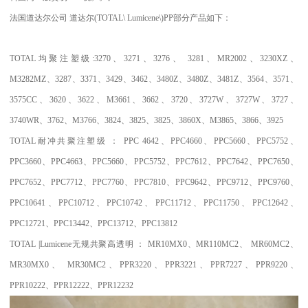
法国道达尔公司
道达尔
(TOTAL\ Lumicene\)PP
部分产品如下：
TOTAL
均聚注塑级
:3270
、
3271
、
3276
、
3281
、
MR2002
、
3230XZ
、
M3282MZ
、
3287
、
3371
、
3429
、
3462
、
3480Z
、
3480Z
、
3481Z
、
3564
、
3571
、
3575CC
、
3620
、
3622
、
M3661
、
3662
、
3720
、
3727W
、
3727W
、
3727
、
3740WR
、
3762
、
M3766
、
3824
、
3825
、
3825
、
3860X
、
M3865
、
3866
、
3925
TOTAL
耐冲共聚注塑级
：
PPC 4642
、
PPC4660
、
PPC5660
、
PPC5752
、
PPC3660
、
PPC4663
、
PPC5660
、
PPC5752
、
PPC7612
、
PPC7642
、
PPC7650
、
PPC7652
、
PPC7712
、
PPC7760
、
PPC7810
、
PPC9642
、
PPC9712
、
PPC9760
、
PPC10641
、
PPC10712
、
PPC10742
、
PPC11712
、
PPC11750
、
PPC12642
、
PPC12721
、
PPC13442
、
PPC13712
、
PPC13812
TOTAL |Lumicene
无规共聚高透明
：
MR10MX0
、
MR110MC2
、
MR60MC2
、
MR30MX0
、
MR30MC2
、
PPR3220
、
PPR3221
、
PPR7227
、
PPR9220
、
PPR10222
、
PPR12222
、
PPR12232