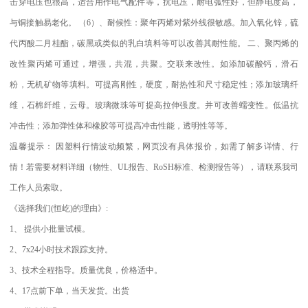
击穿电压也很高，适合用作电气配件等，抗电压，耐电弧性好，但静电度高，
与铜接触易老化。
（
6
）、耐候性：聚年丙烯对紫外线很敏感。加入氧化锌，硫
代丙酸二月桂酯，碳黑或类似的乳白填料等可以改善其耐性能。
二、聚丙烯的
改性聚丙烯可通过，增强，共混，共聚。交联来改性。如添加碳酸钙，滑石
粉，无机矿物等填料。可提高刚性，硬度，耐热性和尺寸稳定性；添加玻璃纤
维，石棉纤维，云母。玻璃微珠等可提高拉伸强度。并可改善蠕变性。低温抗
冲击性；添加弹性体和橡胶等可提高冲击性能，透明性等等。
温馨提示：
因塑料行情波动频繁，网页没有具体报价，如需了解多详情、行
情！若需要材料详细（物性、
UL
报告、
RoSH
标准、
检测报告等），请联系我司
工作人员索取。
《选择我们
(
恒屹
)
的理由》
:
1
、
提供小批量试模。
2
、
7x24
小时技术跟踪支持。
3
、技术全程指导。质量优良，价格适中。
4
、
17
点前下单，当天发货。出货