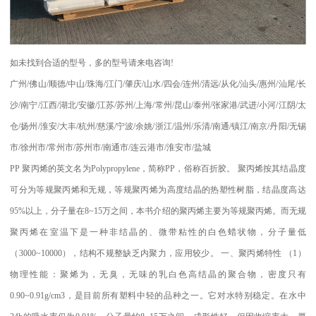
如未找到合适的型号，多的型号请来电咨询
!
广州
/
佛山
/
顺德
/
中山
/
珠海
/
江门
/
肇庆
/
山水
/
四会
/
连州
/
清远
/
从化
/
汕头
/
惠州
/
汕尾
/
长
沙
/
南宁
/
江西
/
湖北
/
安徽
/
江苏
/
苏州
/
上海
/
常州
/
昆山
/
泰州
/
张家港
/
武进
/
小河
/
江阴
/
太
仓
/
扬州
/
淮安
/
大丰
/
杭州
/
慈溪
/
宁波
/
余姚
/
浙江
/
温州
/
乐清
/
南通
/
镇江
/
南京
/
丹阳
/
无锡
市
/
徐州市
/
常州市
/
苏州市
/
南通市
/
连云港市
/
淮安市
/
盐城
PP
聚丙烯的英文名为
Polypropylene
，简称
PP
，俗称百折胶。 聚丙烯按其结晶度
可分为等规聚丙烯和无规，等规聚丙烯为高度结晶的热塑性树脂，结晶度高达
95%
以上，分子量在
8~15
万之间，本书介绍的聚丙烯主要为等规聚丙烯。而无规
聚丙烯在室温下是一种非结晶的、微带粘性的白色蜡状物，分子量低
（
3000~10000
），结构不规整缺乏内聚力，应用较少。
一、聚丙烯特性
（
1
）
物理性能：聚烯为，无臭，无味的乳白色高结晶的聚合物，密度只有
0.90~0.91g/cm3
，是目前所有塑料中轻的品种之一。它对水特别稳定。在水中