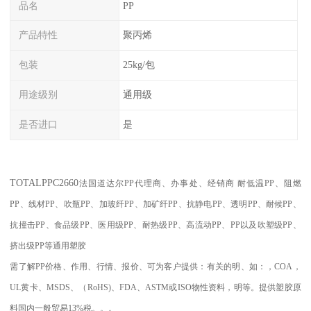
品名
PP
产品特性
聚丙烯
包装
25kg/包
用途级别
通用级
是否进口
是
TOTAL
PPC
2660
法国道达尔PP代理商、办事处、经销商
耐低温
PP
、阻燃
PP
、线材
PP
、吹瓶
PP
、加玻纤
PP
、加矿纤
PP
、抗静电
PP
、透明
PP
、耐候
PP
、
抗撞击
PP
、食品级
PP
、医用级
PP
、耐热级
PP
、高流动
PP
、
PP
以及吹塑级
PP
、
挤出级
PP
等通用塑胶
需了解
PP
价格、作用、行情、报价、可为客户提供：有关的明、如：，
COA
，
UL
黄卡、
MSDS
、
（
RoHS)
、
FDA
、
ASTM
或
ISO
物性资料，明等。提供塑胶原
料国内一般贸易
13%
税。。。