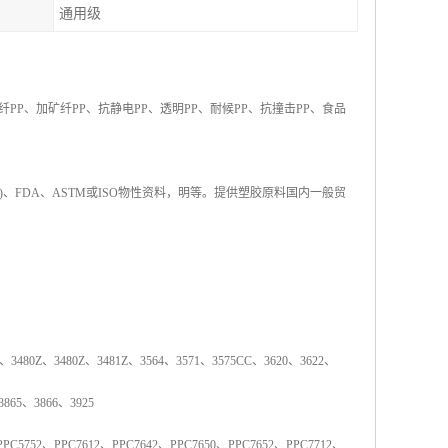
通用级
纤
PP
、加矿纤
PP
、抗静电
PP
、透明
PP
、耐候
PP
、抗撞击
PP
、食品
)
、
FDA
、
ASTM
或
ISO
物性资料，明等。提供塑胶原料国内一般贸
、
3480Z
、
3480Z
、
3481Z
、
3564
、
3571
、
3575CC
、
3620
、
3622
、
3865
、
3866
、
3925
PPC5752
、
PPC7612
、
PPC7642
、
PPC7650
、
PPC7652
、
PPC7712
、