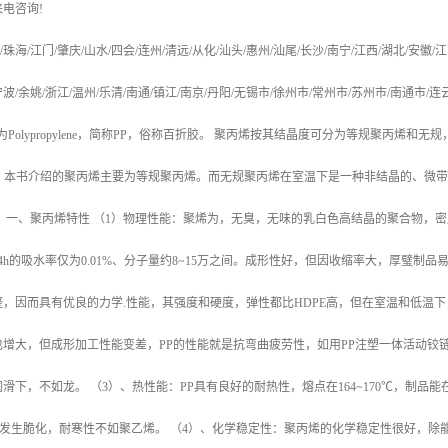
来电咨询
!
/
珠海
/
江门
/
肇庆
/
山水
/
四会
/
连州
/
清远
/
从化
/
汕头
/
惠州
/
汕尾
/
长沙
/
南宁
/
江西
/
湖北
/
安徽
/
江
宁波
/
余姚
/
浙江
/
温州
/
乐清
/
南通
/
镇江
/
南京
/
丹阳
/
无锡市
/
徐州市
/
常州市
/
苏州市
/
南通市
/
连
为
Polypropylene
，简称
PP
，俗称百折胶。 聚丙烯按其结晶度可分为等规聚丙烯和无规
，本书介绍的聚丙烯主要为等规聚丙烯。而无规聚丙烯在室温下是一种非结晶的、微带
。
一、聚丙烯特性
（
1
）物理性能：聚烯为，无臭，无味的乳白色高结晶的聚合物，密
4h
的吸水率仅为
0.01%
、分子量约
8~15
万之间。成形性好，但因收缩率大，厚璧制品
整，因而具有优良的力学
.
性能，其强度和硬度，弹性都比
HDPE
高，但在室温和低温下
也增大，但成形加工性能变差，
PP
的性能就是抗弯曲疲劳性，如用
PP
注塑一体活动铰
润滑下，不如龙。
（
3
）、热性能：
PP
具有良好的耐热性，熔点在
164~170
℃
，制品能
发生脆化，耐寒性不如聚乙烯。
（
4
）、化学稳定性：聚丙烯的化学稳定性很好，除