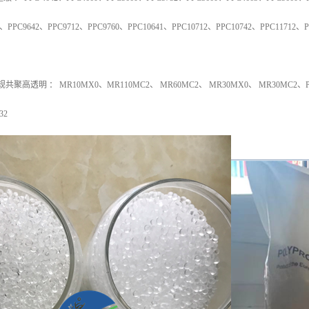
、
PPC9642
、
PPC9712
、
PPC9760
、
PPC10641
、
PPC10712
、
PPC10742
、
PPC11712
、
P
规共聚高透明
：
MR10MX0
、
MR110MC2
、
MR60MC2
、
MR30MX0
、
MR30MC2
、
32