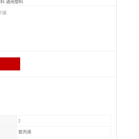
塑料
通用塑料
平镇
2
聚丙烯