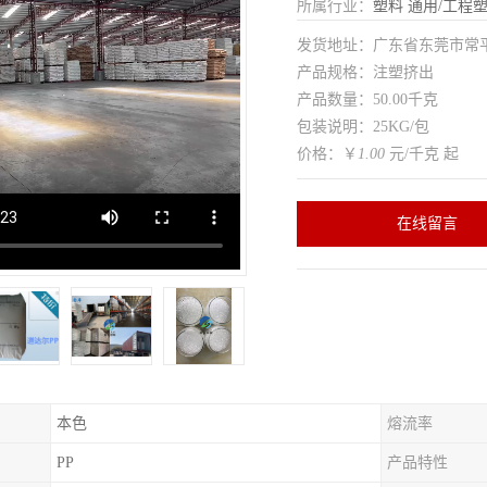
所属行业：
塑料
通用/工程
发货地址：广东省东莞市常
产品规格：注塑挤出
产品数量：50.00千克
包装说明：25KG/包
价格：￥
1.00
元/千克 起
在线留言
本色
熔流率
PP
产品特性