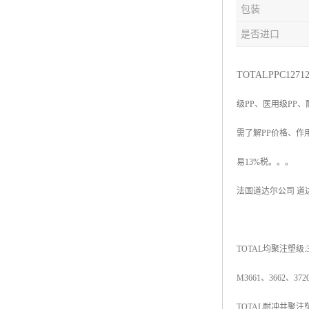
包装
杨子巴斯夫EVA
是否进口
TPV塑胶粒
法国阿科玛EVA
TOTAL
PPC
1271
级
PP
、医用级
PP
、
美国杜邦PET
需了解
PP
价格、作
聚酰胺PA（尼龙）系列：
易
13%
税。。。
聚丙烯PP
法国道达尔公司
道
美国杜邦POM
三井陶氏EVA
TOTAL
均聚注塑级
:
Hytrel TPEE
M3661
、
3662
、
372
聚乙烯HDPE
TOTAL
耐冲共聚注