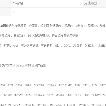
25kg/包
用途级别
是
2
法国道达尔PP代理商、办事处、经销商
耐低温
PP
、阻燃
PP
、线材
PP
、吹瓶
PP
、加玻
耐热级
PP
、高流动
PP
、
PP
以及吹塑级
PP
、挤出级
PP
等通用塑胶
用、行情、报价、可为客户提供：有关的明、如：，
COA
，
UL
黄卡、
MSDS
、
（
RoHS
达尔
(TOTAL\ Lumicene\)PP
部分产品如下：
3270
、
3271
、
3276
、
3281
、
MR2002
、
3230XZ
、
M3282MZ
、
3287
、
3371
、
3429
、
3462
0
、
3727W
、
3727W
、
3727
、
3740WR
、
3762
、
M3766
、
3824
、
3825
、
3825
、
3860X
、
M
塑级
：
PPC 4642
、
PPC4660
、
PPC5660
、
PPC5752
、
PPC3660
、
PPC4663
、
PPC5660
、