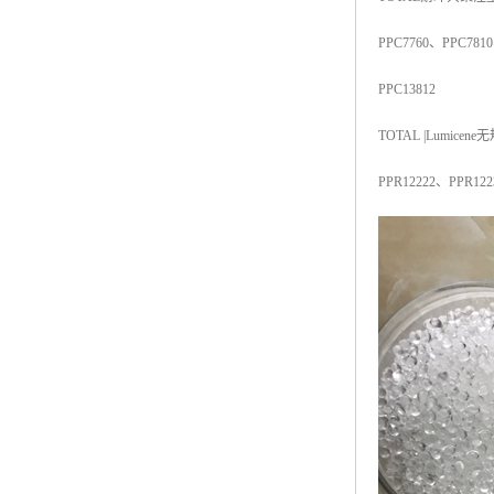
ABS塑胶粒
PPC7760
、
PPC7810
LLDPE线性低密度聚乙烯
PPC13812
LDPE低密度聚乙烯
TOTAL |Lumicene
无
TPE材料
PPR12222
、
PPR122
TPU
POK
美国陶氏杜邦EVA
闽台亚聚EVA
韩国韩华EVA
山东联泓