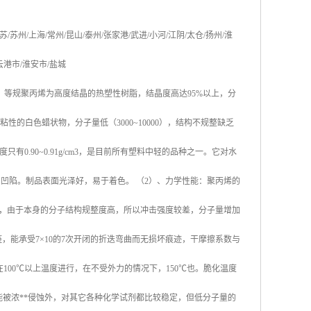
苏
/
苏州
/
上海
/
常州
/
昆山
/
泰州
/
张家港
/
武进
/
小河
/
江阴
/
太仓
/
扬州
/
淮
云港市
/
淮安市
/
盐城
，等规聚丙烯为高度结晶的热塑性树脂，结晶度高达
95%
以上，分
粘性的白色蜡状物，分子量低（
3000~10000
），结构不规整缺乏
度只有
0.90~0.91g/cm3
，是目前所有塑料中轻的品种之一。它对水
易凹陷。制品表面光泽好，易于着色。
（
2
）、力学性能：聚丙烯的
，由于本身的分子结构规整度高，所以冲击强度较差，分子量增加
链，能承受
7×10
的
7
次开闭的折迭弯曲而无损坏痕迹，干摩擦系数与
在
100
℃
以上温度进行，在不受外力的情况下，
150
℃
也。脆化温度
能被浓
**
侵蚀外，对其它各种化学试剂都比较稳定，但低分子量的