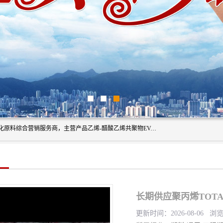
东莞市恒屹国际贸易有限公司（简称：恒屹国际）是一家石化原料综合营销服务商，主营产品乙烯-醋酸乙烯共聚物EVA、聚酰胺PA（尼龙）、醚酯型热塑弹性体TPEE等，公司秉承以市场为导向的战略思想，致力于大宗石化原料在中国市场的营销服务业务，为客户提供一站式的全面服务。
长期供应聚丙烯TOTAL
更新时间：2026-08-06 浏