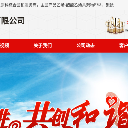
东莞市恒屹国际贸易有限公司（简称：恒屹国际）是一家石化原料综合营销服务商，主营产品乙烯-醋酸乙烯共聚物EVA、聚酰胺PA（尼龙）、醚酯型热塑弹性体TPEE等，公司秉承以市场为导向的战略思想，致力于大宗石化原料在中国市场的营销服务业务，为客户提供一站式的全面服务。
有限公司
视频
关于我们
公司动态
客