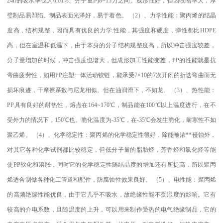
24h
的吸水率仅为
0.01%
、分子量约
8~15
万之间。成形性好，但因收缩率大，厚
璧制品易凹陷。制品表面光泽好，易于着色。
（
2
）、力学性能：聚丙烯的结晶
度高，结构规整，因而具有优良的力学
.
性能，其强度和硬度，弹性都比
HDPE
高，但在室温和低温下，由于本身的分子结构规整度高，所以冲击强度较差，
分子量增加的时候，冲击强度也增大，但成形加工性能变差，
PP
的性能就是抗
弯曲疲劳性，如用
PP
注塑一体活动铰链，能承受
7×10
的
7
次开闭的折迭弯曲而无
损坏痕迹，干摩擦系数与尼龙相似。但在油润滑下，不如龙。
（
3
）、热性能：
PP
具有良好的耐热性，熔点在
164~170
℃
，制品能在
100
℃
以上温度进行，在不
受外力的情况下，
150
℃
也。脆化温度为
-35
℃
，在
-35
℃
会发生脆化，耐寒性不如
聚乙烯。
（
4
）、化学稳定性：聚丙烯的化学稳定性很好，除能被浓
**
侵蚀外，
对其它各种化学试剂都比较稳定，但低分子量的脂肪烃，芳香烃和氯化烃等能
使
PP
软化和溶胀，同时它的化学稳定性随结晶度的增加还有所提高，所以聚丙
烯适合制做各种化工管道和配件，防腐蚀性效果良好。
（
5
）、电性能：聚丙烯
的高频绝缘性能优良，由于它几乎不吸水，故绝缘性能不受湿度的影响。它有
较高的介电系数，且随温度的上升，可以用来制作受热的电气绝缘制品，它的