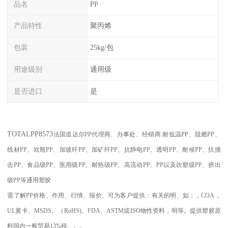
品名
PP
产品特性
聚丙烯
包装
25kg/包
用途级别
通用级
是否进口
是
TOTAL
PP8573
法国道达尔PP代理商、办事处、经销商
耐低温
PP
、阻燃
PP
、
线材
PP
、吹瓶
PP
、加玻纤
PP
、加矿纤
PP
、抗静电
PP
、透明
PP
、耐候
PP
、抗撞
击
PP
、食品级
PP
、医用级
PP
、耐热级
PP
、高流动
PP
、
PP
以及吹塑级
PP
、挤出
级
PP
等通用塑胶
需了解
PP
价格、作用、行情、报价、可为客户提供：有关的明、如：，
COA
，
UL
黄卡、
MSDS
、
（
RoHS)
、
FDA
、
ASTM
或
ISO
物性资料，明等。提供塑胶原
料国内一般贸易
13%
税。。。