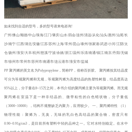
如未找到合适的型号，多的型号请来电咨询
!
广州
/
佛山
/
顺德
/
中山
/
珠海
/
江门
/
肇庆
/
山水
/
四会
/
连州
/
清远
/
从化
/
汕头
/
惠州
/
汕尾
/
长
沙
/
南宁
/
江西
/
湖北
/
安徽
/
江苏
/
苏州
/
上海
/
常州
/
昆山
/
泰州
/
张家港
/
武进
/
小河
/
江阴
/
太
仓
/
扬州
/
淮安
/
大丰
/
杭州
/
慈溪
/
宁波
/
余姚
/
浙江
/
温州
/
乐清
/
南通
/
镇江
/
南京
/
丹阳
/
无锡
市
/
徐州市
/
常州市
/
苏州市
/
南通市
/
连云港市
/
淮安市
/
盐城
PP
聚丙烯的英文名为
Polypropylene
，简称
PP
，俗称百折胶。 聚丙烯按其结晶度
可分为等规聚丙烯和无规，等规聚丙烯为高度结晶的热塑性树脂，结晶度高达
95%
以上，分子量在
8~15
万之间，本书介绍的聚丙烯主要为等规聚丙烯。而无规
聚丙烯在室温下是一种非结晶的、微带粘性的白色蜡状物，分子量低
（
3000~10000
），结构不规整缺乏内聚力，应用较少。
一、聚丙烯特性
（
1
）
物理性能：聚烯为，无臭，无味的乳白色高结晶的聚合物，密度只有
0.90~0.91g/cm3
，是目前所有塑料中轻的品种之一。它对水特别稳定。在水中