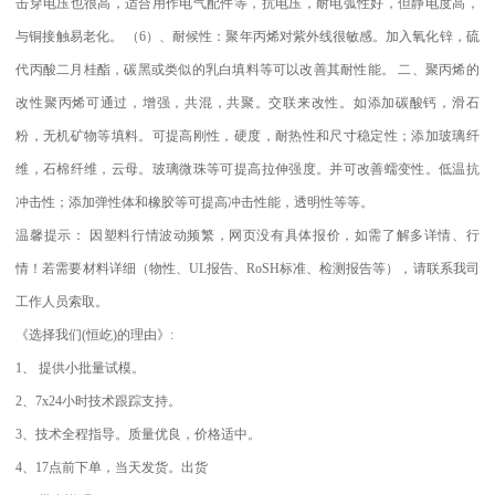
击穿电压也很高，适合用作电气配件等，抗电压，耐电弧性好，但静电度高，
与铜接触易老化。
（
6
）、耐候性：聚年丙烯对紫外线很敏感。加入氧化锌，硫
代丙酸二月桂酯，碳黑或类似的乳白填料等可以改善其耐性能。
二、聚丙烯的
改性聚丙烯可通过，增强，共混，共聚。交联来改性。如添加碳酸钙，滑石
粉，无机矿物等填料。可提高刚性，硬度，耐热性和尺寸稳定性；添加玻璃纤
维，石棉纤维，云母。玻璃微珠等可提高拉伸强度。并可改善蠕变性。低温抗
冲击性；添加弹性体和橡胶等可提高冲击性能，透明性等等。
温馨提示：
因塑料行情波动频繁，网页没有具体报价，如需了解多详情、行
情！若需要材料详细（物性、
UL
报告、
RoSH
标准、
检测报告等），请联系我司
工作人员索取。
《选择我们
(
恒屹
)
的理由》
:
1
、
提供小批量试模。
2
、
7x24
小时技术跟踪支持。
3
、技术全程指导。质量优良，价格适中。
4
、
17
点前下单，当天发货。出货