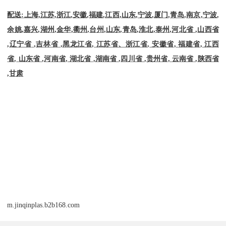
配送
:
上海
,
江苏
,
浙江
,
安徽
,
福建
,
江西
,
山东
,
宁波
,
厦门
,
青岛
,
南京
,
宁波
,
余姚
,
嘉兴
,
湖州
,
金华
,
衢州
,
台州
,
山东
,
青岛
,
淮北
,
泰州
,
河北省
,
山西省
,
辽宁省
,
吉林省
,
黑龙江省
,
江苏省、浙江省
,
安徽省
,
福建省
,
江西
省
,
山东省
,
河南省
,
湖北省
,
湖南省
,
四川省
,
贵州省
,
云南省
,
陕西省
,
甘肃
m.jinqinplas.b2b168.com