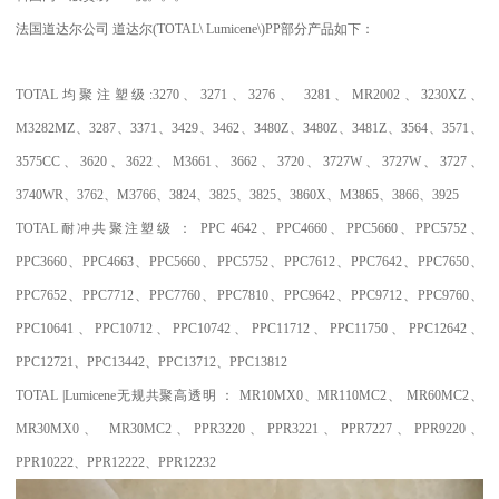
法国道达尔公司
道达尔
(TOTAL\ Lumicene\)PP
部分产品如下：
TOTAL
均聚注塑级
:3270
、
3271
、
3276
、
3281
、
MR2002
、
3230XZ
、
M3282MZ
、
3287
、
3371
、
3429
、
3462
、
3480Z
、
3480Z
、
3481Z
、
3564
、
3571
、
3575CC
、
3620
、
3622
、
M3661
、
3662
、
3720
、
3727W
、
3727W
、
3727
、
3740WR
、
3762
、
M3766
、
3824
、
3825
、
3825
、
3860X
、
M3865
、
3866
、
3925
TOTAL
耐冲共聚注塑级
：
PPC 4642
、
PPC4660
、
PPC5660
、
PPC5752
、
PPC3660
、
PPC4663
、
PPC5660
、
PPC5752
、
PPC7612
、
PPC7642
、
PPC7650
、
PPC7652
、
PPC7712
、
PPC7760
、
PPC7810
、
PPC9642
、
PPC9712
、
PPC9760
、
PPC10641
、
PPC10712
、
PPC10742
、
PPC11712
、
PPC11750
、
PPC12642
、
PPC12721
、
PPC13442
、
PPC13712
、
PPC13812
TOTAL |Lumicene
无规共聚高透明
：
MR10MX0
、
MR110MC2
、
MR60MC2
、
MR30MX0
、
MR30MC2
、
PPR3220
、
PPR3221
、
PPR7227
、
PPR9220
、
PPR10222
、
PPR12222
、
PPR12232