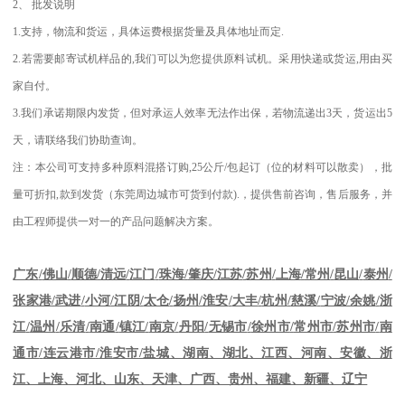
2
、
批发说明
1.
支持，物流和货运，具体运费根据货量及具体地址而定
.
2.
若需要邮寄试机样品的
,
我们可以为您提供原料试机。采用快递或货运
,
用由买
家自付。
3.
我们承诺期限内发货，但对承运人效率无法作出保，若物流递出
3
天，货运出
5
天，请联络我们协助查询。
注：本公司可支持多种原料混搭订购
,25
公斤
/
包起订（位的材料可以散卖），批
量可折扣
,
款到发货（东莞周边城市可货到付款
).
，提供售前咨询，售后服务，并
由工程师提供一对一的产品问题解决方案。
江苏
/
苏州
/
上海
/
常州
/
昆山
/
泰州
/
广东
/
佛山
/
顺德
/
清远
/
江门
/
珠海
/
肇庆
/
张家港
/
武进
/
小河
/
江阴
/
太仓
/
扬州
/
淮安
/
大丰
/
杭州
/
慈溪
/
宁波
/
余姚
/
浙
江
/
温州
/
乐清
/
南通
/
镇江
/
南京
/
丹阳
/
无锡市
/
徐州市
/
常州市
/
苏州市
/
南
通市
/
连云港市
/
淮安市
/
盐城、湖南、湖北、江西、河南、安徽、浙
江、上海、河北、山东、天津、广西、贵州、福建、新疆、辽宁