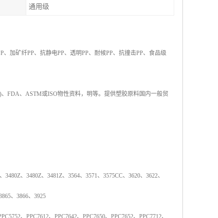
通用级
PP
、加矿纤
PP
、抗静电
PP
、透明
PP
、耐候
PP
、抗撞击
PP
、食品级
)
、
FDA
、
ASTM
或
ISO
物性资料，明等。提供塑胶原料国内一般贸
、
3480Z
、
3480Z
、
3481Z
、
3564
、
3571
、
3575CC
、
3620
、
3622
、
3865
、
3866
、
3925
PPC5752
、
PPC7612
、
PPC7642
、
PPC7650
、
PPC7652
、
PPC7712
、