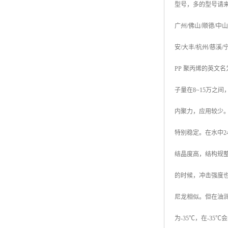
型号，多的型号请
广州
/
佛山
/
顺德
/
中山
安
/
大丰
/
杭州
/
慈溪
/
PP
聚丙烯的英文名
子量在
8~15
万之间
内聚力，应用较少
特别稳定。在水中
2
结晶度高，结构规
的时候，冲击强度
尼龙相似。但在油
为
-35
℃
，在
-35
℃
会