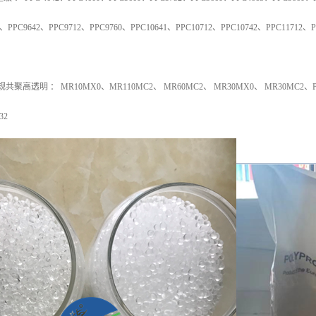
、
PPC9642
、
PPC9712
、
PPC9760
、
PPC10641
、
PPC10712
、
PPC10742
、
PPC11712
、
P
规共聚高透明
：
MR10MX0
、
MR110MC2
、
MR60MC2
、
MR30MX0
、
MR30MC2
、
32