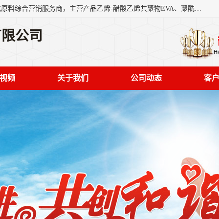
东莞市恒屹国际贸易有限公司（简称：恒屹国际）是一家石化原料综合营销服务商，主营产品乙烯-醋酸乙烯共聚物EVA、聚酰胺PA（尼龙）、醚酯型热塑弹性体TPEE等，公司秉承以市场为导向的战略思想，致力于大宗石化原料在中国市场的营销服务业务，为客户提供一站式的全面服务。
有限公司
视频
关于我们
公司动态
客