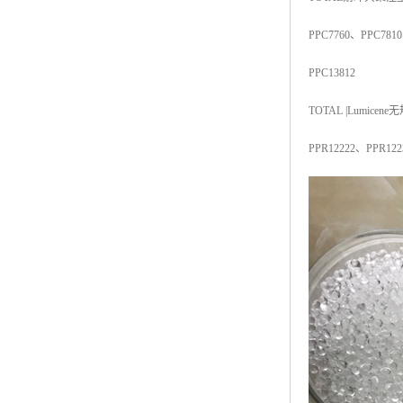
ABS塑胶粒
PPC7760
、
PPC7810
LLDPE线性低密度聚乙烯
PPC13812
LDPE低密度聚乙烯
TOTAL |Lumicene
无
TPE材料
PPR12222
、
PPR122
TPU
POK
美国陶氏杜邦EVA
闽台亚聚EVA
韩国韩华EVA
山东联泓