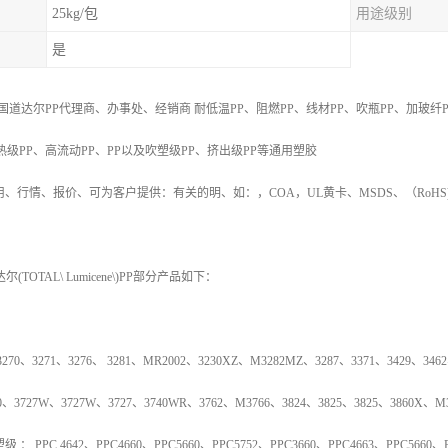
25kg/包
用途级别
是
国道达尔PP代理商、办事处、经销商
耐低温
PP
、阻燃
PP
、线材
PP
、吹瓶
PP
、加玻纤
热级
PP
、高流动
PP
、
PP
以及吹塑级
PP
、挤出级
PP
等通用塑胶
用、行情、报价、可为客户提供：有关的明、如：，
COA
，
UL
黄卡、
MSDS
、
（
RoHS
达尔
(TOTAL\ Lumicene\)PP
部分产品如下：
3270
、
3271
、
3276
、
3281
、
MR2002
、
3230XZ
、
M3282MZ
、
3287
、
3371
、
3429
、
3462
0
、
3727W
、
3727W
、
3727
、
3740WR
、
3762
、
M3766
、
3824
、
3825
、
3825
、
3860X
、
M
塑级
：
PPC 4642
、
PPC4660
、
PPC5660
、
PPC5752
、
PPC3660
、
PPC4663
、
PPC5660
、