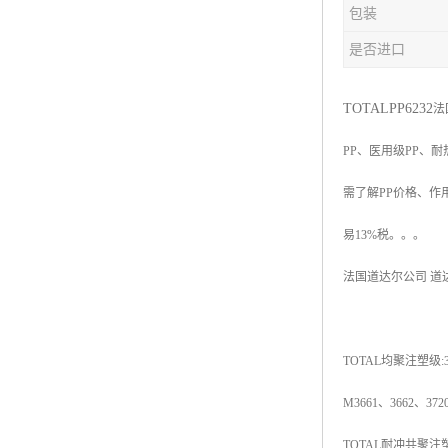
包装
杨子巴斯夫EVA
是否进口
TPV塑胶粒
法国阿科玛EVA
TOTAL
PP6232
法
PP
、医用级
PP
、耐
美国杜邦PET
需了解
PP
价格、作
聚酰胺PA（尼龙）系列：
易
13%
税。。。
聚丙烯PP
法国道达尔公司
道
美国杜邦POM
三井陶氏EVA
TOTAL
均聚注塑级
:
Hytrel TPEE
M3661
、
3662
、
372
聚乙烯HDPE
TOTAL
耐冲共聚注