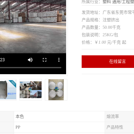
所属行业：
塑料
通用/工程
发货地址：广东省东莞市常
产品规格：注塑挤出
产品数量：50.00千克
包装说明：25KG/包
价格：￥
1.00
元/千克 起
在线留言
本色
熔流率
PP
产品特性