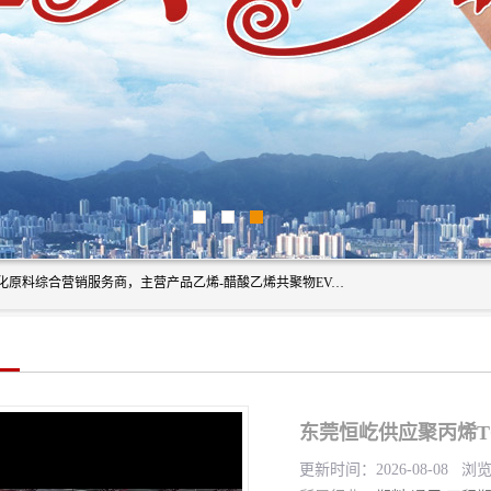
东莞市恒屹国际贸易有限公司（简称：恒屹国际）是一家石化原料综合营销服务商，主营产品乙烯-醋酸乙烯共聚物EVA、聚酰胺PA（尼龙）、醚酯型热塑弹性体TPEE等，公司秉承以市场为导向的战略思想，致力于大宗石化原料在中国市场的营销服务业务，为客户提供一站式的全面服务。
东莞恒屹供应聚丙烯TO
更新时间：2026-08-08 浏