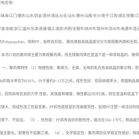
来电咨询
!
/
珠海
/
江门
/
肇庆
/
山水
/
四会
/
连州
/
清远
/
从化
/
汕头
/
惠州
/
汕尾
/
长沙
/
南宁
/
江西
/
湖北
/
安徽
/
江
宁波
/
余姚
/
浙江
/
温州
/
乐清
/
南通
/
镇江
/
南京
/
丹阳
/
无锡市
/
徐州市
/
常州市
/
苏州市
/
南通市
/
连
为
Polypropylene
，简称
PP
，俗称百折胶。 聚丙烯按其结晶度可分为等规聚丙烯和无规
，本书介绍的聚丙烯主要为等规聚丙烯。而无规聚丙烯在室温下是一种非结晶的、微带
。
一、聚丙烯特性
（
1
）物理性能：聚烯为，无臭，无味的乳白色高结晶的聚合物，密
4h
的吸水率仅为
0.01%
、分子量约
8~15
万之间。成形性好，但因收缩率大，厚璧制品
整，因而具有优良的力学
.
性能，其强度和硬度，弹性都比
HDPE
高，但在室温和低温下
也增大，但成形加工性能变差，
PP
的性能就是抗弯曲疲劳性，如用
PP
注塑一体活动铰
润滑下，不如龙。
（
3
）、热性能：
PP
具有良好的耐热性，熔点在
164~170
℃
，制品能
发生脆化，耐寒性不如聚乙烯。
（
4
）、化学稳定性：聚丙烯的化学稳定性很好，除