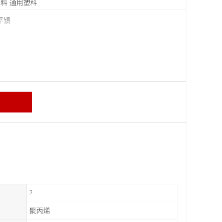
塑料
通用塑料
平镇
2
聚丙烯