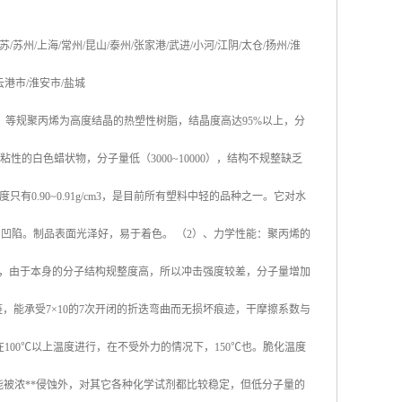
苏
/
苏州
/
上海
/
常州
/
昆山
/
泰州
/
张家港
/
武进
/
小河
/
江阴
/
太仓
/
扬州
/
淮
云港市
/
淮安市
/
盐城
，等规聚丙烯为高度结晶的热塑性树脂，结晶度高达
95%
以上，分
粘性的白色蜡状物，分子量低（
3000~10000
），结构不规整缺乏
度只有
0.90~0.91g/cm3
，是目前所有塑料中轻的品种之一。它对水
易凹陷。制品表面光泽好，易于着色。
（
2
）、力学性能：聚丙烯的
，由于本身的分子结构规整度高，所以冲击强度较差，分子量增加
链，能承受
7×10
的
7
次开闭的折迭弯曲而无损坏痕迹，干摩擦系数与
在
100
℃
以上温度进行，在不受外力的情况下，
150
℃
也。脆化温度
能被浓
**
侵蚀外，对其它各种化学试剂都比较稳定，但低分子量的