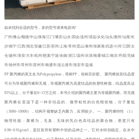
如未找到合适的型号，多的型号请来电咨询
!
广州
/
佛山
/
顺德
/
中山
/
珠海
/
江门
/
肇庆
/
山水
/
四会
/
连州
/
清远
/
从化
/
汕头
/
惠州
/
汕尾
/
长
沙
/
南宁
/
江西
/
湖北
/
安徽
/
江苏
/
苏州
/
上海
/
常州
/
昆山
/
泰州
/
张家港
/
武进
/
小河
/
江阴
/
太
仓
/
扬州
/
淮安
/
大丰
/
杭州
/
慈溪
/
宁波
/
余姚
/
浙江
/
温州
/
乐清
/
南通
/
镇江
/
南京
/
丹阳
/
无锡
市
/
徐州市
/
常州市
/
苏州市
/
南通市
/
连云港市
/
淮安市
/
盐城
PP
聚丙烯的英文名为
Polypropylene
，简称
PP
，俗称百折胶。 聚丙烯按其结晶度
可分为等规聚丙烯和无规，等规聚丙烯为高度结晶的热塑性树脂，结晶度高达
95%
以上，分子量在
8~15
万之间，本书介绍的聚丙烯主要为等规聚丙烯。而无规
聚丙烯在室温下是一种非结晶的、微带粘性的白色蜡状物，分子量低
（
3000~10000
），结构不规整缺乏内聚力，应用较少。
一、聚丙烯特性
（
1
）
物理性能：聚烯为，无臭，无味的乳白色高结晶的聚合物，密度只有
0.90~0.91g/cm3
，是目前所有塑料中轻的品种之一。它对水特别稳定。在水中