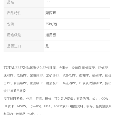
品名
PP
产品特性
聚丙烯
包装
25kg/包
用途级别
通用级
是否进口
是
TOTAL
PP5724
法国道达尔PP代理商、办事处、经销商
耐低温
PP
、阻燃
PP
、
线材
PP
、吹瓶
PP
、加玻纤
PP
、加矿纤
PP
、抗静电
PP
、透明
PP
、耐候
PP
、抗撞
击
PP
、食品级
PP
、医用级
PP
、耐热级
PP
、高流动
PP
、
PP
以及吹塑级
PP
、挤出
级
PP
等通用塑胶
需了解
PP
价格、作用、行情、报价、可为客户提供：有关的明、如：，
COA
，
UL
黄卡、
MSDS
、
（
RoHS)
、
FDA
、
ASTM
或
ISO
物性资料，明等。提供塑胶原
料国内一般贸易
13%
税。。。