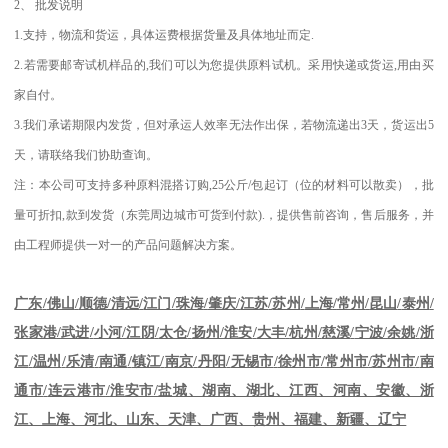
2
、
批发说明
1.
支持，物流和货运，具体运费根据货量及具体地址而定
.
2.
若需要邮寄试机样品的
,
我们可以为您提供原料试机。采用快递或货运
,
用由买
家自付。
3.
我们承诺期限内发货，但对承运人效率无法作出保，若物流递出
3
天，货运出
5
天，请联络我们协助查询。
注：本公司可支持多种原料混搭订购
,25
公斤
/
包起订（位的材料可以散卖），批
量可折扣
,
款到发货（东莞周边城市可货到付款
).
，提供售前咨询，售后服务，并
由工程师提供一对一的产品问题解决方案。
江苏
/
苏州
/
上海
/
常州
/
昆山
/
泰州
/
广东
/
佛山
/
顺德
/
清远
/
江门
/
珠海
/
肇庆
/
张家港
/
武进
/
小河
/
江阴
/
太仓
/
扬州
/
淮安
/
大丰
/
杭州
/
慈溪
/
宁波
/
余姚
/
浙
江
/
温州
/
乐清
/
南通
/
镇江
/
南京
/
丹阳
/
无锡市
/
徐州市
/
常州市
/
苏州市
/
南
通市
/
连云港市
/
淮安市
/
盐城、湖南、湖北、江西、河南、安徽、浙
江、上海、河北、山东、天津、广西、贵州、福建、新疆、辽宁