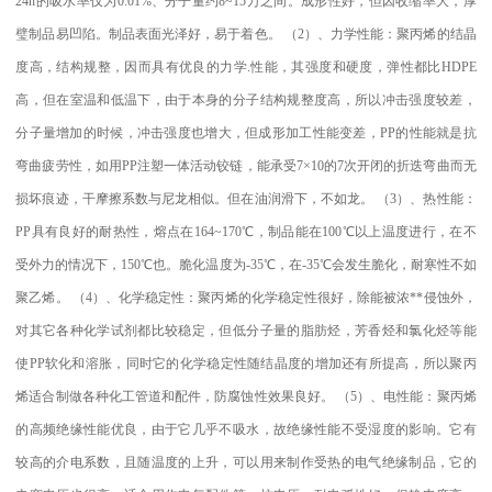
24h
的吸水率仅为
0.01%
、分子量约
8~15
万之间。成形性好，但因收缩率大，厚
璧制品易凹陷。制品表面光泽好，易于着色。
（
2
）、力学性能：聚丙烯的结晶
度高，结构规整，因而具有优良的力学
.
性能，其强度和硬度，弹性都比
HDPE
高，但在室温和低温下，由于本身的分子结构规整度高，所以冲击强度较差，
分子量增加的时候，冲击强度也增大，但成形加工性能变差，
PP
的性能就是抗
弯曲疲劳性，如用
PP
注塑一体活动铰链，能承受
7×10
的
7
次开闭的折迭弯曲而无
损坏痕迹，干摩擦系数与尼龙相似。但在油润滑下，不如龙。
（
3
）、热性能：
PP
具有良好的耐热性，熔点在
164~170
℃
，制品能在
100
℃
以上温度进行，在不
受外力的情况下，
150
℃
也。脆化温度为
-35
℃
，在
-35
℃
会发生脆化，耐寒性不如
聚乙烯。
（
4
）、化学稳定性：聚丙烯的化学稳定性很好，除能被浓
**
侵蚀外，
对其它各种化学试剂都比较稳定，但低分子量的脂肪烃，芳香烃和氯化烃等能
使
PP
软化和溶胀，同时它的化学稳定性随结晶度的增加还有所提高，所以聚丙
烯适合制做各种化工管道和配件，防腐蚀性效果良好。
（
5
）、电性能：聚丙烯
的高频绝缘性能优良，由于它几乎不吸水，故绝缘性能不受湿度的影响。它有
较高的介电系数，且随温度的上升，可以用来制作受热的电气绝缘制品，它的