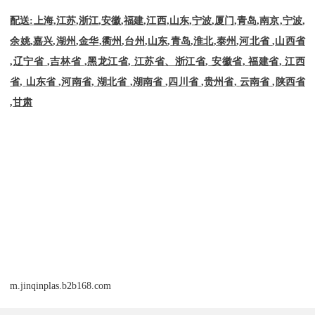
配送
:
上海
,
江苏
,
浙江
,
安徽
,
福建
,
江西
,
山东
,
宁波
,
厦门
,
青岛
,
南京
,
宁波
,
余姚
,
嘉兴
,
湖州
,
金华
,
衢州
,
台州
,
山东
,
青岛
,
淮北
,
泰州
,
河北省
,
山西省
,
辽宁省
,
吉林省
,
黑龙江省
,
江苏省、浙江省
,
安徽省
,
福建省
,
江西
省
,
山东省
,
河南省
,
湖北省
,
湖南省
,
四川省
,
贵州省
,
云南省
,
陕西省
,
甘肃
m.jinqinplas.b2b168.com