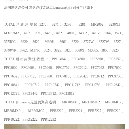
法国道达尔公司
道达尔
(TOTAL\ Lumicene\)PP
部分产品如下：
TOTAL
均聚注塑级
:3270
、
3271
、
3276
、
3281
、
MR2002
、
3230XZ
、
M3282MZ
、
3287
、
3371
、
3429
、
3462
、
3480Z
、
3480Z
、
3481Z
、
3564
、
3571
、
3575CC
、
3620
、
3622
、
M3661
、
3662
、
3720
、
3727W
、
3727W
、
3727
、
3740WR
、
3762
、
M3766
、
3824
、
3825
、
3825
、
3860X
、
M3865
、
3866
、
3925
TOTAL
耐冲共聚注塑级
：
PPC 4642
、
PPC4660
、
PPC5660
、
PPC5752
、
PPC3660
、
PPC4663
、
PPC5660
、
PPC5752
、
PPC7612
、
PPC7642
、
PPC7650
、
PPC7652
、
PPC7712
、
PPC7760
、
PPC7810
、
PPC9642
、
PPC9712
、
PPC9760
、
PPC10641
、
PPC10712
、
PPC10742
、
PPC11712
、
PPC11750
、
PPC12642
、
PPC12721
、
PPC13442
、
PPC13712
、
PPC13812
TOTAL |Lumicene
无规共聚高透明
：
MR10MX0
、
MR110MC2
、
MR60MC2
、
MR30MX0
、
MR30MC2
、
PPR3220
、
PPR3221
、
PPR7227
、
PPR9220
、
PPR10222
、
PPR12222
、
PPR12232