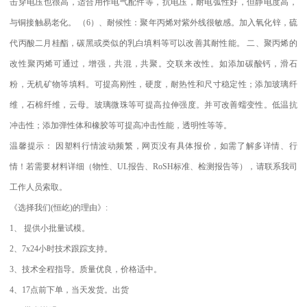
击穿电压也很高，适合用作电气配件等，抗电压，耐电弧性好，但静电度高，
与铜接触易老化。
（
6
）、耐候性：聚年丙烯对紫外线很敏感。加入氧化锌，硫
代丙酸二月桂酯，碳黑或类似的乳白填料等可以改善其耐性能。
二、聚丙烯的
改性聚丙烯可通过，增强，共混，共聚。交联来改性。如添加碳酸钙，滑石
粉，无机矿物等填料。可提高刚性，硬度，耐热性和尺寸稳定性；添加玻璃纤
维，石棉纤维，云母。玻璃微珠等可提高拉伸强度。并可改善蠕变性。低温抗
冲击性；添加弹性体和橡胶等可提高冲击性能，透明性等等。
温馨提示：
因塑料行情波动频繁，网页没有具体报价，如需了解多详情、行
情！若需要材料详细（物性、
UL
报告、
RoSH
标准、
检测报告等），请联系我司
工作人员索取。
《选择我们
(
恒屹
)
的理由》
:
1
、
提供小批量试模。
2
、
7x24
小时技术跟踪支持。
3
、技术全程指导。质量优良，价格适中。
4
、
17
点前下单，当天发货。出货