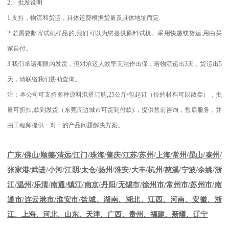
2
、
批发说明
1.
支持，物流和货运，具体运费根据货量及具体地址而定
.
2.
若需要邮寄试机样品的
,
我们可以为您提供原料试机。采用快递或货运
,
用由买
家自付。
3.
我们承诺期限内发货，但对承运人效率无法作出保，若物流递出
3
天，货运出
5
天，请联络我们协助查询。
注：本公司可支持多种原料混搭订购
,25
公斤
/
包起订（位的材料可以散卖），批
量可折扣
,
款到发货（东莞周边城市可货到付款
).
，提供售前咨询，售后服务，并
由工程师提供一对一的产品问题解决方案。
江苏
/
苏州
/
上海
/
常州
/
昆山
/
泰州
/
广东
/
佛山
/
顺德
/
清远
/
江门
/
珠海
/
肇庆
/
张家港
/
武进
/
小河
/
江阴
/
太仓
/
扬州
/
淮安
/
大丰
/
杭州
/
慈溪
/
宁波
/
余姚
/
浙
江
/
温州
/
乐清
/
南通
/
镇江
/
南京
/
丹阳
/
无锡市
/
徐州市
/
常州市
/
苏州市
/
南
通市
/
连云港市
/
淮安市
/
盐城、湖南、湖北、江西、河南、安徽、浙
江、上海、河北、山东、天津、广西、贵州、福建、新疆、辽宁