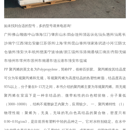
如未找到合适的型号，多的型号请来电咨询
!
广州
/
佛山
/
顺德
/
中山
/
珠海
/
江门
/
肇庆
/
山水
/
四会
/
连州
/
清远
/
从化
/
汕头
/
惠州
/
汕尾
/
长
沙
/
南宁
/
江西
/
湖北
/
安徽
/
江苏
/
苏州
/
上海
/
常州
/
昆山
/
泰州
/
张家港
/
武进
/
小河
/
江阴
/
太
仓
/
扬州
/
淮安
/
大丰
/
杭州
/
慈溪
/
宁波
/
余姚
/
浙江
/
温州
/
乐清
/
南通
/
镇江
/
南京
/
丹阳
/
无锡
市
/
徐州市
/
常州市
/
苏州市
/
南通市
/
连云港市
/
淮安市
/
盐城
PP
聚丙烯的英文名为
Polypropylene
，简称
PP
，俗称百折胶。 聚丙烯按其结晶度
可分为等规聚丙烯和无规，等规聚丙烯为高度结晶的热塑性树脂，结晶度高达
95%
以上，分子量在
8~15
万之间，本书介绍的聚丙烯主要为等规聚丙烯。而无规
聚丙烯在室温下是一种非结晶的、微带粘性的白色蜡状物，分子量低
（
3000~10000
），结构不规整缺乏内聚力，应用较少。
一、聚丙烯特性
（
1
）
物理性能：聚烯为，无臭，无味的乳白色高结晶的聚合物，密度只有
0.90~0.91g/cm3
，是目前所有塑料中轻的品种之一。它对水特别稳定。在水中