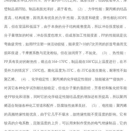
24h
的吸水率仅为
0.01%
、分子量约
8~15
万之间。成形性好，但因收缩率大，厚
璧制品易凹陷。制品表面光泽好，易于着色。
（
2
）、力学性能：聚丙烯的结晶
度高，结构规整，因而具有优良的力学
.
性能，其强度和硬度，弹性都比
HDPE
高，但在室温和低温下，由于本身的分子结构规整度高，所以冲击强度较差，
分子量增加的时候，冲击强度也增大，但成形加工性能变差，
PP
的性能就是抗
弯曲疲劳性，如用
PP
注塑一体活动铰链，能承受
7×10
的
7
次开闭的折迭弯曲而无
损坏痕迹，干摩擦系数与尼龙相似。但在油润滑下，不如龙。
（
3
）、热性能：
PP
具有良好的耐热性，熔点在
164~170
℃
，制品能在
100
℃
以上温度进行，在不
受外力的情况下，
150
℃
也。脆化温度为
-35
℃
，在
-35
℃
会发生脆化，耐寒性不如
聚乙烯。
（
4
）、化学稳定性：聚丙烯的化学稳定性很好，除能被浓
**
侵蚀外，
对其它各种化学试剂都比较稳定，但低分子量的脂肪烃，芳香烃和氯化烃等能
使
PP
软化和溶胀，同时它的化学稳定性随结晶度的增加还有所提高，所以聚丙
烯适合制做各种化工管道和配件，防腐蚀性效果良好。
（
5
）、电性能：聚丙烯
的高频绝缘性能优良，由于它几乎不吸水，故绝缘性能不受湿度的影响。它有
较高的介电系数，且随温度的上升，可以用来制作受热的电气绝缘制品，它的