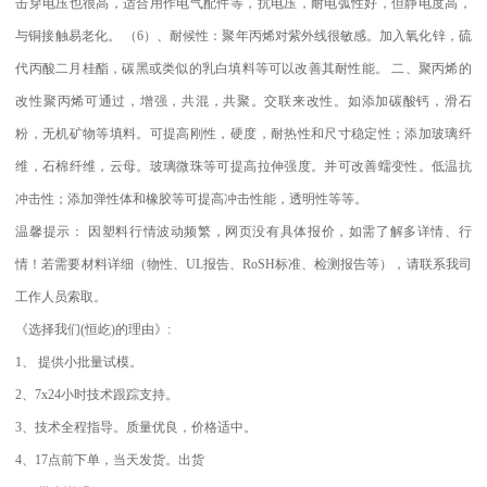
击穿电压也很高，适合用作电气配件等，抗电压，耐电弧性好，但静电度高，
与铜接触易老化。
（
6
）、耐候性：聚年丙烯对紫外线很敏感。加入氧化锌，硫
代丙酸二月桂酯，碳黑或类似的乳白填料等可以改善其耐性能。
二、聚丙烯的
改性聚丙烯可通过，增强，共混，共聚。交联来改性。如添加碳酸钙，滑石
粉，无机矿物等填料。可提高刚性，硬度，耐热性和尺寸稳定性；添加玻璃纤
维，石棉纤维，云母。玻璃微珠等可提高拉伸强度。并可改善蠕变性。低温抗
冲击性；添加弹性体和橡胶等可提高冲击性能，透明性等等。
温馨提示：
因塑料行情波动频繁，网页没有具体报价，如需了解多详情、行
情！若需要材料详细（物性、
UL
报告、
RoSH
标准、
检测报告等），请联系我司
工作人员索取。
《选择我们
(
恒屹
)
的理由》
:
1
、
提供小批量试模。
2
、
7x24
小时技术跟踪支持。
3
、技术全程指导。质量优良，价格适中。
4
、
17
点前下单，当天发货。出货