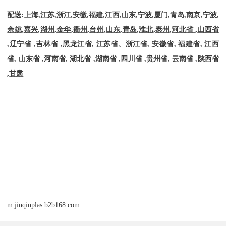
配送
:
上海
,
江苏
,
浙江
,
安徽
,
福建
,
江西
,
山东
,
宁波
,
厦门
,
青岛
,
南京
,
宁波
,
余姚
,
嘉兴
,
湖州
,
金华
,
衢州
,
台州
,
山东
,
青岛
,
淮北
,
泰州
,
河北省
,
山西省
,
辽宁省
,
吉林省
,
黑龙江省
,
江苏省、浙江省
,
安徽省
,
福建省
,
江西
省
,
山东省
,
河南省
,
湖北省
,
湖南省
,
四川省
,
贵州省
,
云南省
,
陕西省
,
甘肃
m.jinqinplas.b2b168.com