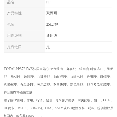
品名
PP
产品特性
聚丙烯
包装
25kg/包
用途级别
通用级
是否进口
是
TOTAL
PP3721WZ
法国道达尔PP代理商、办事处、经销商
耐低温
PP
、阻燃
PP
、线材
PP
、吹瓶
PP
、加玻纤
PP
、加矿纤
PP
、抗静电
PP
、透明
PP
、耐候
PP
、
抗撞击
PP
、食品级
PP
、医用级
PP
、耐热级
PP
、高流动
PP
、
PP
以及吹塑级
PP
、
挤出级
PP
等通用塑胶
需了解
PP
价格、作用、行情、报价、可为客户提供：有关的明、如：，
COA
，
UL
黄卡、
MSDS
、
（
RoHS)
、
FDA
、
ASTM
或
ISO
物性资料，明等。提供塑胶原
料国内一般贸易
13%
税。。。