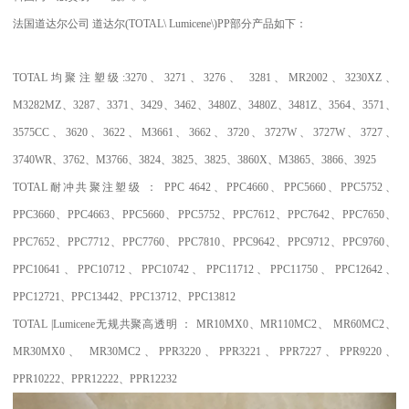
法国道达尔公司
道达尔
(TOTAL\ Lumicene\)PP
部分产品如下：
TOTAL
均聚注塑级
:3270
、
3271
、
3276
、
3281
、
MR2002
、
3230XZ
、
M3282MZ
、
3287
、
3371
、
3429
、
3462
、
3480Z
、
3480Z
、
3481Z
、
3564
、
3571
、
3575CC
、
3620
、
3622
、
M3661
、
3662
、
3720
、
3727W
、
3727W
、
3727
、
3740WR
、
3762
、
M3766
、
3824
、
3825
、
3825
、
3860X
、
M3865
、
3866
、
3925
TOTAL
耐冲共聚注塑级
：
PPC 4642
、
PPC4660
、
PPC5660
、
PPC5752
、
PPC3660
、
PPC4663
、
PPC5660
、
PPC5752
、
PPC7612
、
PPC7642
、
PPC7650
、
PPC7652
、
PPC7712
、
PPC7760
、
PPC7810
、
PPC9642
、
PPC9712
、
PPC9760
、
PPC10641
、
PPC10712
、
PPC10742
、
PPC11712
、
PPC11750
、
PPC12642
、
PPC12721
、
PPC13442
、
PPC13712
、
PPC13812
TOTAL |Lumicene
无规共聚高透明
：
MR10MX0
、
MR110MC2
、
MR60MC2
、
MR30MX0
、
MR30MC2
、
PPR3220
、
PPR3221
、
PPR7227
、
PPR9220
、
PPR10222
、
PPR12222
、
PPR12232