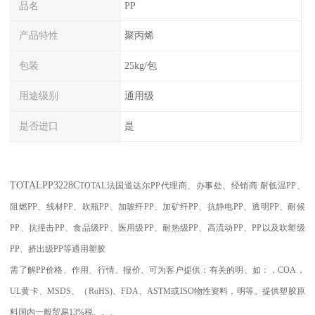
品名
PP
产品特性
聚丙烯
包装
25kg/包
用途级别
通用级
是否进口
是
TOTAL
PP3228C
TOTAL
法国道达尔PP代理商、办事处、经销商
耐低温
PP
、
阻燃
PP
、线材
PP
、吹瓶
PP
、加玻纤
PP
、加矿纤
PP
、抗静电
PP
、透明
PP
、耐候
PP
、抗撞击
PP
、食品级
PP
、医用级
PP
、耐热级
PP
、高流动
PP
、
PP
以及吹塑级
PP
、挤出级
PP
等通用塑胶
需了解
PP
价格、作用、行情、报价、可为客户提供：有关的明、如：，
COA
，
UL
黄卡、
MSDS
、
（
RoHS)
、
FDA
、
ASTM
或
ISO
物性资料，明等。提供塑胶原
料国内一般贸易
13%
税。。。