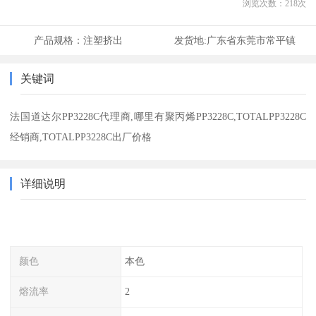
浏览次数：
218
次
产品规格：
注塑挤出
发货地:
广东省东莞市常平镇
关键词
法国道达尔PP3228C代理商,哪里有聚丙烯PP3228C,TOTALPP3228C
经销商,TOTALPP3228C出厂价格
详细说明
颜色
本色
熔流率
2