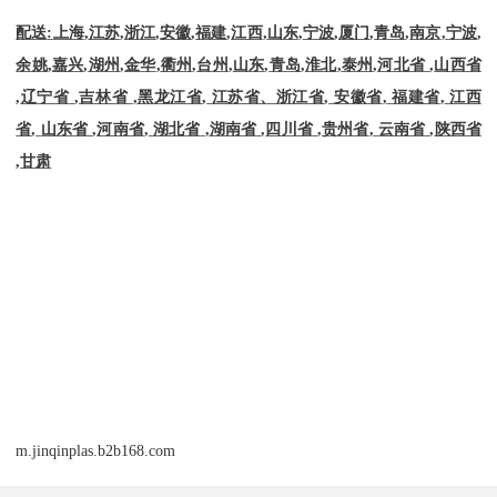
配送
:
上海
,
江苏
,
浙江
,
安徽
,
福建
,
江西
,
山东
,
宁波
,
厦门
,
青岛
,
南京
,
宁波
,
余姚
,
嘉兴
,
湖州
,
金华
,
衢州
,
台州
,
山东
,
青岛
,
淮北
,
泰州
,
河北省
,
山西省
,
辽宁省
,
吉林省
,
黑龙江省
,
江苏省、浙江省
,
安徽省
,
福建省
,
江西
省
,
山东省
,
河南省
,
湖北省
,
湖南省
,
四川省
,
贵州省
,
云南省
,
陕西省
,
甘肃
m.jinqinplas.b2b168.com