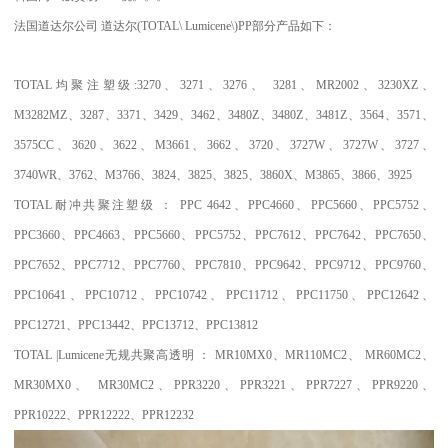
法国道达尔公司
道达尔
(TOTAL\ Lumicene\)PP
部分产品如下：
TOTAL
均聚注塑级
:3270
、
3271
、
3276
、
3281
、
MR2002
、
3230XZ
、
M3282MZ
、
3287
、
3371
、
3429
、
3462
、
3480Z
、
3480Z
、
3481Z
、
3564
、
3571
、
3575CC
、
3620
、
3622
、
M3661
、
3662
、
3720
、
3727W
、
3727W
、
3727
、
3740WR
、
3762
、
M3766
、
3824
、
3825
、
3825
、
3860X
、
M3865
、
3866
、
3925
TOTAL
耐冲共聚注塑级
：
PPC 4642
、
PPC4660
、
PPC5660
、
PPC5752
、
PPC3660
、
PPC4663
、
PPC5660
、
PPC5752
、
PPC7612
、
PPC7642
、
PPC7650
、
PPC7652
、
PPC7712
、
PPC7760
、
PPC7810
、
PPC9642
、
PPC9712
、
PPC9760
、
PPC10641
、
PPC10712
、
PPC10742
、
PPC11712
、
PPC11750
、
PPC12642
、
PPC12721
、
PPC13442
、
PPC13712
、
PPC13812
TOTAL |Lumicene
无规共聚高透明
：
MR10MX0
、
MR110MC2
、
MR60MC2
、
MR30MX0
、
MR30MC2
、
PPR3220
、
PPR3221
、
PPR7227
、
PPR9220
、
PPR10222
、
PPR12222
、
PPR12232