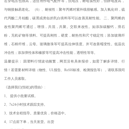
击穿电压也很高，适合用作电气配件等，抗电压，耐电弧性好，但静电度高，
与铜接触易老化。
（
6
）、耐候性：聚年丙烯对紫外线很敏感。加入氧化锌，硫
代丙酸二月桂酯，碳黑或类似的乳白填料等可以改善其耐性能。
二、聚丙烯的
改性聚丙烯可通过，增强，共混，共聚。交联来改性。如添加碳酸钙，滑石
粉，无机矿物等填料。可提高刚性，硬度，耐热性和尺寸稳定性；添加玻璃纤
维，石棉纤维，云母。玻璃微珠等可提高拉伸强度。并可改善蠕变性。低温抗
冲击性；添加弹性体和橡胶等可提高冲击性能，透明性等等。
温馨提示：
因塑料行情波动频繁，网页没有具体报价，如需了解多详情、行
情！若需要材料详细（物性、
UL
报告、
RoSH
标准、
检测报告等），请联系我司
工作人员索取。
《选择我们
(
恒屹
)
的理由》
:
1
、
提供小批量试模。
2
、
7x24
小时技术跟踪支持。
3
、技术全程指导。质量优良，价格适中。
4
、
17
点前下单，当天发货。出货