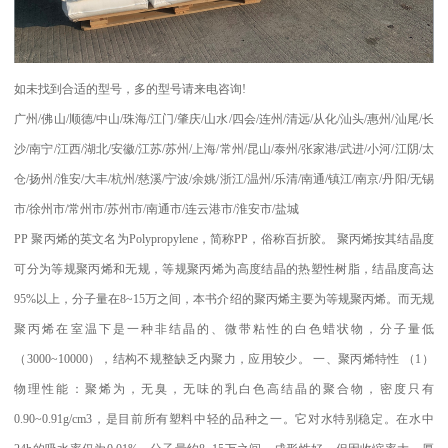
如未找到合适的型号，多的型号请来电咨询
!
广州
/
佛山
/
顺德
/
中山
/
珠海
/
江门
/
肇庆
/
山水
/
四会
/
连州
/
清远
/
从化
/
汕头
/
惠州
/
汕尾
/
长
沙
/
南宁
/
江西
/
湖北
/
安徽
/
江苏
/
苏州
/
上海
/
常州
/
昆山
/
泰州
/
张家港
/
武进
/
小河
/
江阴
/
太
仓
/
扬州
/
淮安
/
大丰
/
杭州
/
慈溪
/
宁波
/
余姚
/
浙江
/
温州
/
乐清
/
南通
/
镇江
/
南京
/
丹阳
/
无锡
市
/
徐州市
/
常州市
/
苏州市
/
南通市
/
连云港市
/
淮安市
/
盐城
PP
聚丙烯的英文名为
Polypropylene
，简称
PP
，俗称百折胶。 聚丙烯按其结晶度
可分为等规聚丙烯和无规，等规聚丙烯为高度结晶的热塑性树脂，结晶度高达
95%
以上，分子量在
8~15
万之间，本书介绍的聚丙烯主要为等规聚丙烯。而无规
聚丙烯在室温下是一种非结晶的、微带粘性的白色蜡状物，分子量低
（
3000~10000
），结构不规整缺乏内聚力，应用较少。
一、聚丙烯特性
（
1
）
物理性能：聚烯为，无臭，无味的乳白色高结晶的聚合物，密度只有
0.90~0.91g/cm3
，是目前所有塑料中轻的品种之一。它对水特别稳定。在水中