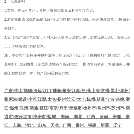
2
、
批发说明
1.
支持，物流和货运，具体运费根据货量及具体地址而定
.
2.
若需要邮寄试机样品的
,
我们可以为您提供原料试机。采用快递或货运
,
用由买
家自付。
3.
我们承诺期限内发货，但对承运人效率无法作出保，若物流递出
3
天，货运出
5
天，请联络我们协助查询。
注：本公司可支持多种原料混搭订购
,25
公斤
/
包起订（位的材料可以散卖），批
量可折扣
,
款到发货（东莞周边城市可货到付款
).
，提供售前咨询，售后服务，并
由工程师提供一对一的产品问题解决方案。
江苏
/
苏州
/
上海
/
常州
/
昆山
/
泰州
/
广东
/
佛山
/
顺德
/
清远
/
江门
/
珠海
/
肇庆
/
张家港
/
武进
/
小河
/
江阴
/
太仓
/
扬州
/
淮安
/
大丰
/
杭州
/
慈溪
/
宁波
/
余姚
/
浙
江
/
温州
/
乐清
/
南通
/
镇江
/
南京
/
丹阳
/
无锡市
/
徐州市
/
常州市
/
苏州市
/
南
通市
/
连云港市
/
淮安市
/
盐城、湖南、湖北、江西、河南、安徽、浙
江、上海、河北、山东、天津、广西、贵州、福建、新疆、辽宁