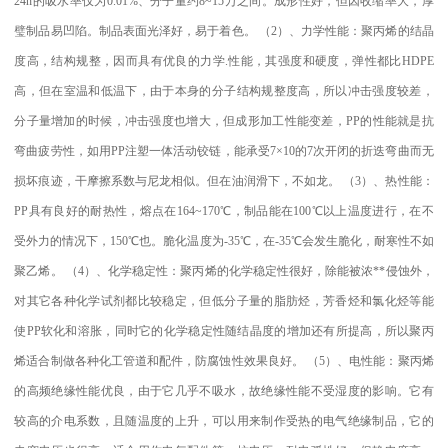
24h
的吸水率仅为
0.01%
、分子量约
8~15
万之间。成形性好，但因收缩率大，厚
璧制品易凹陷。制品表面光泽好，易于着色。
（
2
）、力学性能：聚丙烯的结晶
度高，结构规整，因而具有优良的力学
.
性能，其强度和硬度，弹性都比
HDPE
高，但在室温和低温下，由于本身的分子结构规整度高，所以冲击强度较差，
分子量增加的时候，冲击强度也增大，但成形加工性能变差，
PP
的性能就是抗
弯曲疲劳性，如用
PP
注塑一体活动铰链，能承受
7×10
的
7
次开闭的折迭弯曲而无
损坏痕迹，干摩擦系数与尼龙相似。但在油润滑下，不如龙。
（
3
）、热性能：
PP
具有良好的耐热性，熔点在
164~170
℃
，制品能在
100
℃
以上温度进行，在不
受外力的情况下，
150
℃
也。脆化温度为
-35
℃
，在
-35
℃
会发生脆化，耐寒性不如
聚乙烯。
（
4
）、化学稳定性：聚丙烯的化学稳定性很好，除能被浓
**
侵蚀外，
对其它各种化学试剂都比较稳定，但低分子量的脂肪烃，芳香烃和氯化烃等能
使
PP
软化和溶胀，同时它的化学稳定性随结晶度的增加还有所提高，所以聚丙
烯适合制做各种化工管道和配件，防腐蚀性效果良好。
（
5
）、电性能：聚丙烯
的高频绝缘性能优良，由于它几乎不吸水，故绝缘性能不受湿度的影响。它有
较高的介电系数，且随温度的上升，可以用来制作受热的电气绝缘制品，它的