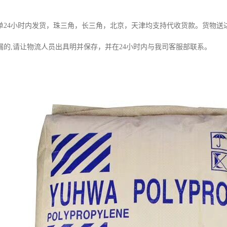
单
24
小时内发货，珠三角，长三角，北京，天津均支持代收货款。货物送
漏的
,
请让物流人员出具明并保存，并在
24
小时内与我司客服部联系。