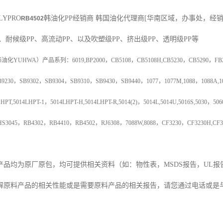
LYPRO
韩油化PP经销商
韩国油化代理商
[
华南区域，办事处，经
RB4502
、耐候级
PP
、高流动
PP
、以及吹塑级
PP
、挤出级
PP
、透明级
PP
等
韩油化
YUHWA
）产品系列：
6019,BP2000
，
CB5108
，
CB5108H,CB5230
，
CB5290
，
FB
B9230
，
SB9302
，
SB9304
，
SB9310
，
SB9430
，
SB9440
，
1077
，
1077M,1088
，
1088A,1
 HPT,5014LHPT-1
，
5014LHPT-H,5014LHPT-R,5014(2)
，
5014L,5014U,5016S,5030
，
506
HS3045
，
RB4302
，
RB4410
，
RB4502
，
RJ6308
，
7088W,8088
，
CF3230
，
CF3230H,CF3
产品均为原厂原包，均可提供相关资料（如：物性表，
MSDS
报告，
UL
报
解原料产品的相关性能或是需要原料产品的相关报告，请您通过电话或是