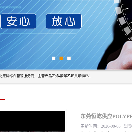
东莞市恒屹国际贸易有限公司（简称：恒屹国际）是一家石化原料综合营销服务商，主营产品乙烯-醋酸乙烯共聚物EVA、聚酰胺PA（尼龙）、醚酯型热塑弹性体TPEE等，公司秉承以市场为导向的战略思想，致力于大宗石化原料在中国市场的营销服务业务，为客户提供一站式的全面服务。
东莞恒屹供应POLYPR
更新时间：2026-08-05 浏