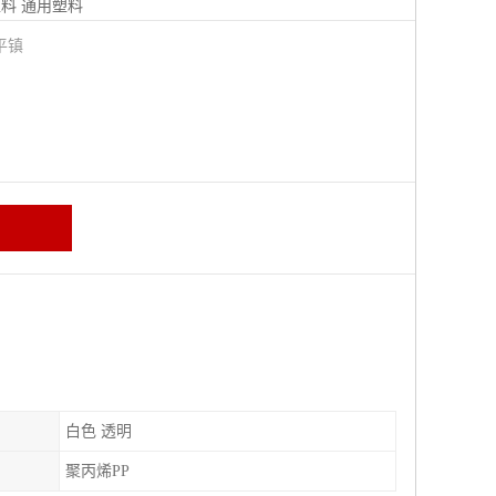
塑料
通用塑料
平镇
白色 透明
聚丙烯PP