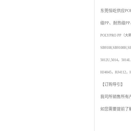
杨子巴斯夫EVA
东莞恒屹供应
PO
TPV塑胶粒
级
PP
、耐热级
PP
法国阿科玛EVA
POLYPRO PP
（大
美国杜邦PET
SB9108,SB9108H,S
聚酰胺PA（尼龙）系列：
5012U,5014
，
5014L
聚丙烯PP
HJ4045
，
HJ4112
，
美国杜邦POM
【订购导引】
我司所销售所有
三井陶氏EVA
如您需要提前了
Hytrel TPEE
聚乙烯HDPE