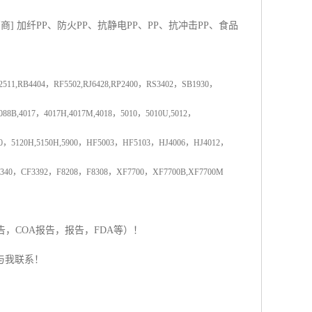
销商
]
加纤
PP
、防火
PP
、抗静电
PP
、
PP
、抗冲击
PP
、食品
2511,RB4404
，
RF5502,RJ6428,RP2400
，
RS3402
，
SB1930
，
088B,4017
，
4017H,4017M,4018
，
5010
，
5010U,5012
，
0
，
5120H,5150H,5900
，
HF5003
，
HF5103
，
HJ4006
，
HJ4012
，
340
，
CF3392
，
F8208
，
F8308
，
XF7700
，
XF7700B,XF7700M
告，
COA
报告，
报告，
FDA
等）！
与我联系！