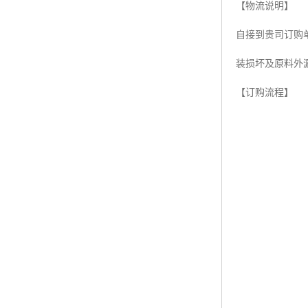
【物流说明】
ABS塑胶粒
自接到贵司订购
LLDPE线性低密度聚乙烯
装损坏及原料外
LDPE低密度聚乙烯
【订购流程】
TPE材料
TPU
POK
美国陶氏杜邦EVA
闽台亚聚EVA
韩国韩华EVA
山东联泓