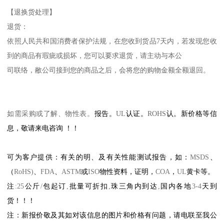
【退换货处理】
退货：
依照人民共和国消费者保护法规，在您收到货品
7
天内，若发现您收
到的商品有瑕疵或损坏，您可以要求退货，请主动与本公
司联络，敝公司接到您的商品之后，会将您的购物金额全额退回。
如需采购或了解、物性表。
报告。
UL
认证。
ROHS
认。新价格等信
息，敬请来电咨询
！！
可为客户提供：有关的明、及有关性能测试报告，如：
MSDS
、
（
RoHS)
、
FDA
、
ASTM
或
ISO
物性资料，证明，
COA
，
UL
黄卡等。
注
:25
公斤
/
包起订
,
批量可折扣
,
珠三角内到达
,
国内各地
3-4
天到
货！！！
注：新报价敬及其如对该信息的图片和价格有问题，请电联至我公