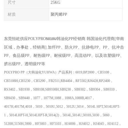
尺寸
25KG
材质
聚丙烯PP
东莞恒屹供应
POLYPRO
韩油化PP经销商
韩国油化代理商
[
华南
5010U
区域，办事处，经销商
]
加纤
PP
、防火
PP
、抗静电
PP
、
PP
、抗冲击
PP
、食品级
PP
、耐热级
PP
、耐候级
PP
、高流动
PP
、以及吹塑级
PP
、
挤出级
PP
、透明级
PP
等
POLYPRO PP
（大韩油化
YUHWA
）产品系列：
6019,BP2000
，
CB5108
，
CB5108H,CB5230
，
CB5290
，
FB2511,RB4404
，
RF5502,RJ6428,RP2400
，
RS3402
，
SB1930
，
SB9108,SB9108H,SB9230
，
SB9302
，
SB9304
，
SB9310
，
SB9430
，
SB9440
，
1077
，
1077M,1088
，
1088A,1088B,4017
，
4017H,4017M,4018
，
5010
，
5010U,5012
，
5012U,5014
，
5014L HPT,5014LHPT-
1
，
5014LHPT-H,5014LHPT-R,5014(2)
，
5014L,5014U,5016S,5030
，
5060
，
5120H,5150H,5900
，
HF5003
，
HF5103
，
HJ4006
，
HJ4012
，
HJ4045
，
HJ4112
，