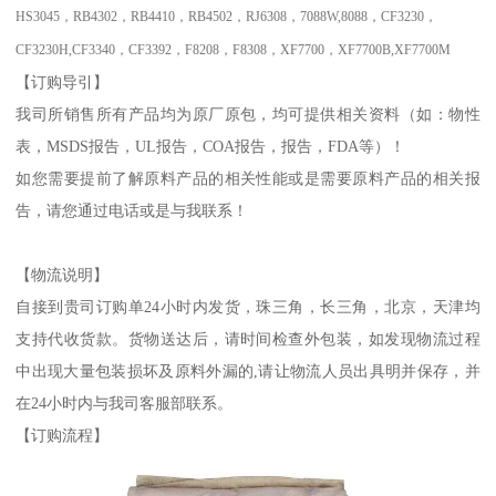
HS3045
，
RB4302
，
RB4410
，
RB4502
，
RJ6308
，
7088W,8088
，
CF3230
，
CF3230H,CF3340
，
CF3392
，
F8208
，
F8308
，
XF7700
，
XF7700B,XF7700M
【订购导引】
我司所销售所有产品均为原厂原包，均可提供相关资料（如：物性
表，
MSDS
报告，
UL
报告，
COA
报告，
报告，
FDA
等）！
如您需要提前了解原料产品的相关性能或是需要原料产品的相关报
告，请您通过电话或是
与我联系！
【物流说明】
自接到贵司订购单
24
小时内发货，珠三角，长三角，北京，天津均
支持代收货款。货物送达后，请时间检查外包装，如发现物流过程
中出现大量包装损坏及原料外漏的
,
请让物流人员出具明并保存，并
在
24
小时内与我司客服部联系。
【订购流程】