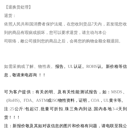
【退换货处理】
退货：
依照人民共和国消费者保护法规，在您收到货品
7
天内，若发现您收
到的商品有瑕疵或损坏，您可以要求退货，请主动与本公
司联络，敝公司接到您的商品之后，会将您的购物金额全额退回。
如需采购或了解、物性表。
报告。
UL
认证。
ROHS
认。新价格等信
息，敬请来电咨询
！！
可为客户提供：有关的明、及有关性能测试报告，如：
MSDS
、
（
RoHS)
、
FDA
、
ASTM
或
ISO
物性资料，证明，
COA
，
UL
黄卡等。
注
:25
公斤
/
包起订
,
批量可折扣
,
珠三角内到达
,
国内各地
3-4
天到
货！！！
注：新报价敬及其如对该信息的图片和价格有问题，请电联至我公