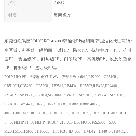
尺寸
25KG
材质
聚丙烯PP
东莞恒屹供应
POLYPRO
韩油化PP经销商
韩国油化代理商
[
华
SB9302
南区域，办事处，经销商
]
加纤
PP
、防火
PP
、抗静电
PP
、
PP
、抗冲
击
PP
、食品级
PP
、耐热级
PP
、耐候级
PP
、高流动
PP
、以及吹塑级
PP
、挤出级
PP
、透明级
PP
等
POLYPRO PP
（大韩油化
YUHWA
）产品系列：
6019,BP2000
，
CB5108
，
CB5108H,CB5230
，
CB5290
，
FB2511,RB4404
，
RF5502,RJ6428,RP2400
，
RS3402
，
SB1930
，
SB9108,SB9108H,SB9230
，
SB9302
，
SB9304
，
SB9310
，
SB9430
，
SB9440
，
1077
，
1077M,1088
，
1088A,1088B,4017
，
4017H,4017M,4018
，
5010
，
5010U,5012
，
5012U,5014
，
5014L HPT,5014LHPT-
1
，
5014LHPT-H,5014LHPT-R,5014(2)
，
5014L,5014U,5016S,5030
，
5060
，
5120H,5150H,5900
，
HF5003
，
HF5103
，
HJ4006
，
HJ4012
，
HJ4045
，
HJ4112
，