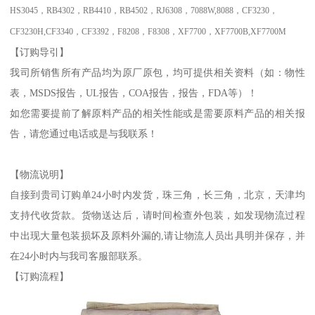
HS3045
，
RB4302
，
RB4410
，
RB4502
，
RJ6308
，
7088W,8088
，
CF3230
，
CF3230H,CF3340
，
CF3392
，
F8208
，
F8308
，
XF7700
，
XF7700B,XF7700M
【订购导引】
我司所销售所有产品均为原厂原包，均可提供相关资料（如：物性
表，
MSDS
报告，
UL
报告，
COA
报告，
报告，
FDA
等）！
如您需要提前了解原料产品的相关性能或是需要原料产品的相关报
告，请您通过电话或是
与我联系！
【物流说明】
自接到贵司订购单
24
小时内发货，珠三角，长三角，北京，天津均
支持代收货款。货物送达后，请时间检查外包装，如发现物流过程
中出现大量包装损坏及原料外漏的
,
请让物流人员出具明并保存，并
在
24
小时内与我司客服部联系。
【订购流程】