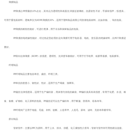
薄膜制品
PP
薄膜占
PP
用量的
10%
左右，其特点为透明性和表面光泽接近玻璃纸，但柔软性不好，手揉有强声；强度高，
可用于重包装材料；透氧率仅为
HDPE
薄膜的
30%
，适用于塑料制品有限公司防潮包装材料，比如衣物、、等的包装。
PP
薄膜的耐热性能好，可进行煮沸，用于冷冻和保鲜食品的包装。
PP
薄膜的电绝缘性能好，经过热定型处理的定向薄膜可用于电容器、电机、变压器的绝缘材料，比
PET
薄膜还
要好。
PP
双向拉伸薄膜（
BOPP
）的强度、透明性、光泽度等都很好，可用于打字机带、粘胶带基膜、包装膜等。
纤维制品
PP
纤维制品主要包括单丝、扁丝、纤维三类。
PP
单丝的密度小、韧性好、性好，适用于生产绳索、渔网等。
PP
扁丝拉伸强度高，适用于生产编织袋，用来替代传统的麻袋。
PP
编织袋具有高强度，常用于化肥、水泥、粮
食、食糖、矿物粉、化工原料的包装。
PP
扁丝还可以生产编织布，用于帐篷、防雨布、彩条布等。
PP
纤维则广泛用于地毯、毛毯、衣料、蚊帐、人造草坪、人造毛、尿布、滤布、无纺布和窗帘等。
挤出制品
管材管件：主要以
PPC
为原料，用于上水、排水、供暖、化工腐蚀性介质等；管材与管件间可用热熔法连接。