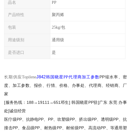
品名
PP
产品特性
聚丙烯
包装
25kg/包
用途级别
通用级
是否进口
是
J842
PP
缩水率、密
长期供应Topilene
韩国晓星PP代理商加工参数
度、加工参数、报价、行情、价格、办事处、代理商、经销商、厂
家
[
服务热线：
188→19111→651
邓生
]
韩国晓星PP驻
[
广东 东莞 办事
处
]
诚信经营
医疗级
PP
、抗静电
PP
、
PP
、吹塑级
PP
、挤出级
PP
、透明级
PP
、抗
撞击
PP
、食品级
PP
、耐热级
PP
、耐候级
PP
、高流动
PP
、等通用塑