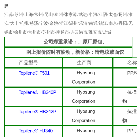
胶
江苏
/
苏州
/
上海
/
常州
/
昆山
/
泰州
/
张家港
/
武进
/
小河
/
江阴
/
太仓
/
扬州
/
淮
安
/
大丰
/
杭州
/
慈溪
/
宁波
/
余姚
/
浙江
/
温州
/
乐清
/
南通
/
镇江
/
南京
/
丹阳
/
无
锡市
/
徐州市
/
常州市
/
苏州市
/
南通市
/
连云港市
/
淮安市
/
盐城
公司郑重承诺：、原厂原包、
网上报价随时有波动，新价格：请电议或面议
产品型号
生产商
名称
Hyosung
Topilene® F501
PP
Corporation
Hyosung
抗
Topilene® HB240P
Corporation
物
Hyosung
抗
Topilene® HB242P
Corporation
物
Hyosung
Topilene® HJ340
PP