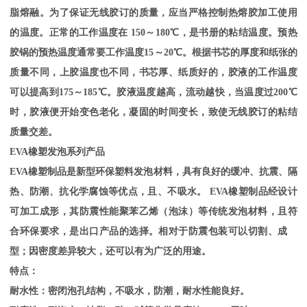
脂熔融。为了保证无线胶订的质量，应当严格控制热熔胶加工使用
的温度。正常的工作温度在 150～180℃，是书册的粘结温度。预热
胶锅的预热温度通常要工作温度15～20℃。根据书芯的厚度和纸张的
质量不同，上胶温度也不同，书芯厚、纸质好的，胶液的工作温度
可以提高到175～185℃。胶液温度越高，流动越快，当温度过200℃
时，胶液便开始变色老化，凝固的时间变长，致使无线胶订的粘结
质量交差。
EVA橡塑发泡系列产品
EVA橡塑制品是新型环保塑料发泡材料，具有良好的缓冲、抗震、隔
热、防潮、抗化学腐蚀等优点，且、不吸水。 EVA橡塑制品经设计
可加工成形，其防震性能聚苯乙烯（泡沫）等传统发泡材料，且符
合环保要求，是出口产品的选择。相对于防震包装可以切割、成
型；因密度差异较大，还可以有为广泛的用途。
特点：
耐水性：密闭泡孔结构，不吸水，防潮，耐水性能良好。