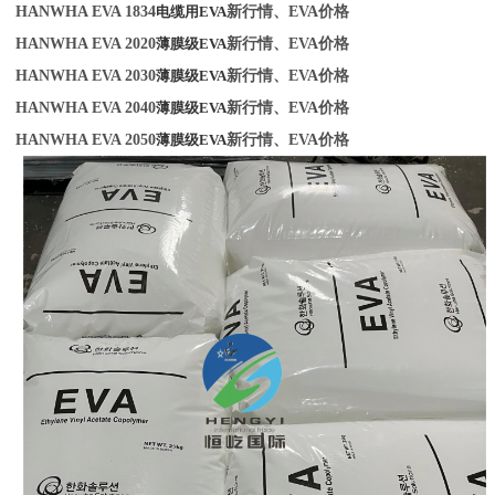
HANWHA EVA 1834
电缆用
EVA
新行情、
EVA价格
HANWHA EVA 2020
薄膜级
EVA
新行情、
EVA价格
HANWHA EVA 2030
薄膜级
EVA
新行情、
EVA价格
HANWHA EVA 2040
薄膜级
EVA
新行情、
EVA价格
HANWHA EVA 2050
薄膜级
EVA
新行情、
EVA价格