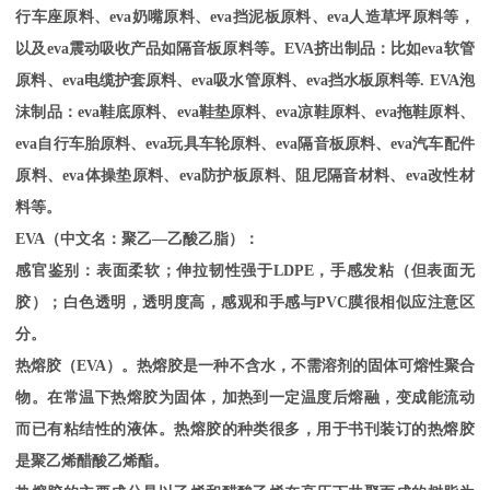
行车座原料、eva奶嘴原料、eva挡泥板原料、eva人造草坪原料等，
以及eva震动吸收产品如隔音板原料等。EVA挤出制品：比如eva软管
原料、eva电缆护套原料、eva吸水管原料、eva挡水板原料等. EVA泡
沫制品：eva鞋底原料、eva鞋垫原料、eva凉鞋原料、eva拖鞋原料、
eva自行车胎原料、eva玩具车轮原料、eva隔音板原料、eva汽车配件
原料、eva体操垫原料、eva防护板原料、阻尼隔音材料、eva改性材
料等。
EVA（中文名：聚乙—乙酸乙脂）：
感官鉴别：表面柔软；伸拉韧性强于
LDPE，手感发粘（但表面无
胶）；白色透明，透明度高，感观和手感与PVC膜很相似应注意区
分。
热熔胶（
EVA）。热熔胶是一种不含水，不需溶剂的固体可熔性聚合
物。在常温下热熔胶为固体，加热到一定温度后熔融，变成能流动
而已有粘结性的液体。热熔胶的种类很多，用于书刊装订的热熔胶
是聚乙烯醋酸乙烯酯。