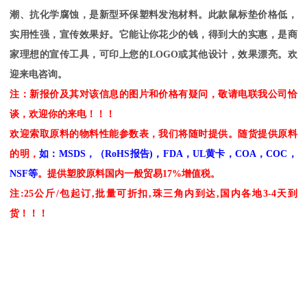
潮、抗化学腐蚀，是新型环保塑料发泡材料。此款鼠标垫价格低，
实用性强，宣传效果好。它能让你花少的钱，得到大的实惠，是商
家理想的宣传工具，可印上您的LOGO或其他设计，效果漂亮。欢
迎来电咨询。
注：新报价及其对该信息的图片和价格有疑问，敬请电联我公司恰
谈，欢迎你的来电！！！
欢迎索取原料的物料性能参数表，我们将随时提供。随货提供原料
的明，
如：
MSDS，（RoHS报告)，FDA，UL黄卡，COA，COC，
NSF等
。提供塑胶原料国内一般贸易
17%增值税。
注
:25公斤/包起订,批量可折扣,珠三角内到达,国内各地3-4天到
货！！！