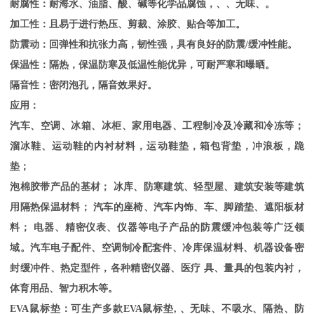
耐腐性：耐海水、油脂、酸、碱等化学品腐蚀，、、无味、。
加工性：且易于进行热压、剪裁、涂胶、贴合等加工。
防震动：回弹性和抗张力高，韧性强，具有良好的防震
/缓冲性能。
保温性：隔热，保温防寒及低温性能优异，可耐严寒和曝晒。
隔音性：密闭泡孔，隔音效果好。
应用：
汽车、空调、冰箱、冰柜、家用电器、工程制冷及冷藏和冷冻等；
溜冰鞋、运动鞋的内衬材料，运动鞋垫，箱包背垫，冲浪板，跪
垫；
泡棉胶带产品的基材；
冰库、防寒建筑、轻型屋、建筑安装等建筑
用隔热保温材料；
汽车的座椅、汽车内饰、车、脚踏垫、遮阳板材
料；
电器、精密仪表、仪器等电子产品的防震缓冲包装等广泛领
域。汽车电子配件、空调制冷配套件、冷库保温材料、机器设备密
封缓冲件、热定型件，各种精密仪器、医疗
具、量具的包装内衬，
体育用品、智力积木等。
EVA鼠标垫：可生产多款EVA鼠标垫, 、无味、不吸水、隔热、防