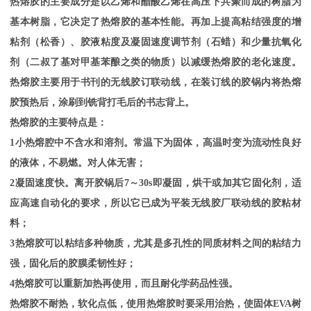
热熔胶的主要成分是以乙烯和醋酸乙烯在高压下共聚而成的树脂为
基本树脂，它决定了热熔胶的基本性能。再加上提高粘结强度的增
粘剂（松香）、胶液粘度及凝固速度调节剂（石蜡）和少量抗氧化
剂（二叔了基对甲基苯酿之类的物质）以减缓热熔胶的老化速度。
热熔胶主要用于书刊的无线胶订联动线，在装订线的胶锅内将热熔
胶预热后，涂刷到铣背打毛后的书志背上。
热熔胶的主要特点是：
1小热熔腔中不含水和溶剂。常温下为固体，高温时变为流动性良好
的液体，不易燃。对人体无害；
2凝固速度快。离开胶锅后7～30s即凝固，烘干或加其它固化剂，适
应高速自动化的要求，所以它已成为平装无线胶厂联动线的胶粘材
料；
3热熔胶可以粘结多种物质，尤其是多孔性的同质材料之间的粘结力
强，固化后的胶膜柔韧性好；
4热熔胶可以重新加热再使用，而且耐化学药品性强。
热熔胶不耐热，软化点低，使用热熔胶时要采用治热，使固体
EVA树