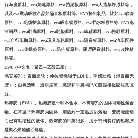
行车座原料、eva奶嘴原料、eva挡泥板原料、eva人造草坪原料等，
以及eva震动吸收产品如隔音板原料等。EVA挤出制品：比如eva软管
原料、eva电缆护套原料、eva吸水管原料、eva挡水板原料等. EVA泡
沫制品：eva鞋底原料、eva鞋垫原料、eva凉鞋原料、eva拖鞋原料、
eva自行车胎原料、eva玩具车轮原料、eva隔音板原料、eva汽车配件
原料、eva体操垫原料、eva防护板原料、阻尼隔音材料、eva改性材
料等。
EVA（中文名：聚乙—乙酸乙脂）：
感官鉴别：表面柔软；伸拉韧性强于
LDPE，手感发粘（但表面无
胶）；白色透明，透明度高，感观和手感与PVC膜很相似应注意区
分。
热熔胶（
EVA）。热熔胶是一种不含水，不需溶剂的固体可熔性聚合
物。在常温下热熔胶为固体，加热到一定温度后熔融，变成能流动
而已有粘结性的液体。热熔胶的种类很多，用于书刊装订的热熔胶
是聚乙烯醋酸乙烯酯。