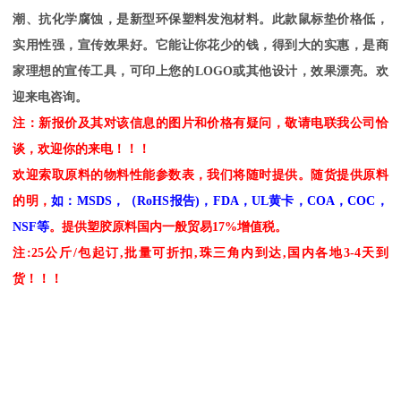
潮、抗化学腐蚀，是新型环保塑料发泡材料。此款鼠标垫价格低，
实用性强，宣传效果好。它能让你花少的钱，得到大的实惠，是商
家理想的宣传工具，可印上您的LOGO或其他设计，效果漂亮。欢
迎来电咨询。
注：新报价及其对该信息的图片和价格有疑问，敬请电联我公司恰
谈，欢迎你的来电！！！
欢迎索取原料的物料性能参数表，我们将随时提供。随货提供原料
的明，
如：
MSDS，（RoHS报告)，FDA，UL黄卡，COA，COC，
NSF等
。提供塑胶原料国内一般贸易
17%增值税。
注
:25公斤/包起订,批量可折扣,珠三角内到达,国内各地3-4天到
货！！！