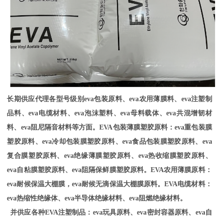
长期供应代理各型号级别
eva包装原料、eva农用薄膜料、eva注塑制
品料、eva电缆材料、eva泡沫塑料、eva母料载体、eva共混增韧材
料、eva阻尼隔音材料等方面。EVA包装薄膜塑胶原料：eva重包装膜
塑胶原料、eva冷却包装膜塑胶原料、eva食品包装膜塑胶原料、eva
复合膜塑胶原料、eva绝缘薄膜塑胶原料、eva热收缩膜塑胶原料、
eva自粘膜塑胶原料、eva阻隔保鲜膜塑胶原料。EVA农用薄膜原料：
eva耐候保温大棚膜，eva耐候无滴保温大棚膜原料。EVA电缆材料：
eva热缩性绝缘体、eva半导体绝缘材料、eva阻燃绝缘材料。
并供应各种
EVA注塑制品：eva玩具原料、eva密封容器原料、eva自