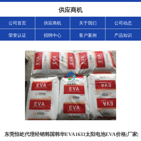
供应商机
公司首页
供应商机
关于我们
公司动态
荣誉认证
招聘中心
客户案例
产品知识
东莞恒屹代理经销韩国韩华EVA1633太阳电池EVA价格|厂家|