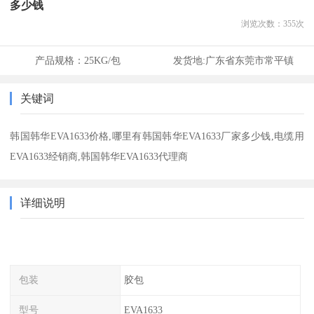
多少钱
浏览次数：
355
次
产品规格：
25KG/包
发货地:
广东省东莞市常平镇
关键词
韩国韩华EVA1633价格,哪里有韩国韩华EVA1633厂家多少钱,电缆用
EVA1633经销商,韩国韩华EVA1633代理商
详细说明
包装
胶包
型号
EVA1633