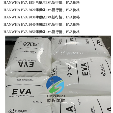
HANWHA EVA 1834
电缆用
EVA
新行情、
EVA价格
HANWHA EVA 2020
薄膜级
EVA
新行情、
EVA价格
HANWHA EVA 2030
薄膜级
EVA
新行情、
EVA价格
HANWHA EVA 2040
薄膜级
EVA
新行情、
EVA价格
HANWHA EVA 2050
薄膜级
EVA
新行情、
EVA价格