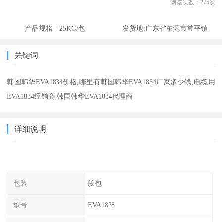
浏览次数：
275
次
产品规格：
25KG/包
发货地:
广东省东莞市常平镇
关键词
韩国韩华EVA1834价格,哪里有韩国韩华EVA1834厂家多少钱,电缆用
EVA1834经销商,韩国韩华EVA1834代理商
详细说明
包装
胶包
型号
EVA1828