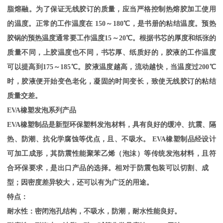
脂熔融。为了保证无线胶订的质量，应当严格控制热熔胶加工使用
的温度。正常的工作温度在 150～180℃，是书册的粘结温度。预热
胶锅的预热温度通常要工作温度15～20℃。根据书芯的厚度和纸张的
质量不同，上胶温度也不同，书芯厚、纸质好的，胶液的工作温度
可以提高到175～185℃。胶液温度越高，流动越快，当温度过200℃
时，胶液便开始变色老化，凝固的时间变长，致使无线胶订的粘结
质量交差。
EVA橡塑发泡系列产品
EVA橡塑制品是新型环保塑料发泡材料，具有良好的缓冲、抗震、隔
热、防潮、抗化学腐蚀等优点，且、不吸水。 EVA橡塑制品经设计
可加工成形，其防震性能聚苯乙烯（泡沫）等传统发泡材料，且符
合环保要求，是出口产品的选择。相对于防震包装可以切割、成
型；因密度差异较大，还可以有为广泛的用途。
特点：
耐水性：密闭泡孔结构，不吸水，防潮，耐水性能良好。