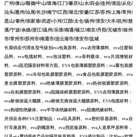
广州
/
佛山
/
顺德
/
中山
/
珠海
/
江门
/
肇庆
/
山水
/
四会
/
连州
/
清远
/
从化
/
汕头
/
惠州
/
汕尾
/
长沙
/
南宁
/
江西
/
湖北
/
安徽
/
江苏
/
苏州
/
上海
/
常州
/
昆山
/
泰州
/
张家港
/
武进
/
小河
/
江阴
/
太仓
/
扬州
/
淮安
/
大丰
/
杭州
/
慈
溪
/
宁波
/
余姚
/
浙江
/
温州
/
乐清
/
南通
/
镇江
/
南京
/
丹阳
/
无锡市
/
徐州
市
/
常州市
/
苏州市
/
南通市
/
连云港市
/
淮安市
/
盐城
长期供应代理各型号级别
eva包装原料、eva农用薄膜料、eva注塑制
品料、eva电缆材料、eva泡沫塑料、eva母料载体、eva共混增韧材
料、eva阻尼隔音材料等方面。EVA包装薄膜塑胶原料：eva重包装膜
塑胶原料、eva冷却包装膜塑胶原料、eva食品包装膜塑胶原料、eva
复合膜塑胶原料、eva绝缘薄膜塑胶原料、eva热收缩膜塑胶原料、
eva自粘膜塑胶原料、eva阻隔保鲜膜塑胶原料。EVA农用薄膜原料：
eva耐候保温大棚膜，eva耐候无滴保温大棚膜原料。EVA电缆材料：
eva热缩性绝缘体、eva半导体绝缘材料、eva阻燃绝缘材料。
并供应各种
EVA注塑制品：eva玩具原料、eva密封容器原料、eva自
行车座原料、eva奶嘴原料、eva挡泥板原料、eva人造草坪原料等，
以及eva震动吸收产品如隔音板原料等。EVA挤出制品：比如eva软管