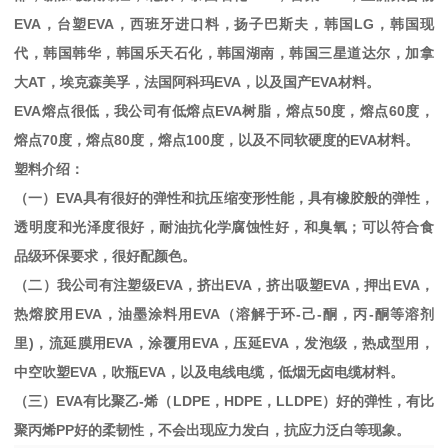
EVA
，台塑
EVA
，西班牙进口料，扬子巴斯夫，韩国
LG
，韩国现
代，韩国韩华，韩国乐天石化，韩国湖南，韩国三星道达尔，加拿
大
AT
，埃克森美孚，法国阿科玛
EVA
，以及国产
EVA
材料。
EVA
熔点很低，我公司有低熔点
EVA
树脂，熔点
50
度，熔点
60
度，
熔点
70
度，熔点
80
度，熔点
100
度，以及不同软硬度的
EVA
材料。
塑料介绍：
（一）
EVA
具有很好的弹性和抗压缩变形性能，具有橡胶般的弹性，
透明度和光泽度很好，耐油抗化学腐蚀性好，和臭氧；可以符合食
品级环保要求，很好配颜色。
（二）我公司有注塑级
EVA
，挤出
EVA
，挤出吸塑
EVA
，押出
EVA
，
热熔胶用
EVA
，油墨涂料用
EVA
（溶解于环
-
己
-
酮，丙
-
酮等溶剂
里
)
，流延膜用
EVA
，涂覆用
EVA
，压延
EVA
，发泡级，热成型用，
中空吹塑
EVA
，吹瓶
EVA
，以及电线电缆，低烟无卤电缆材料。
（三）
EVA
有比聚乙
-
烯（
LDPE
，
HDPE
，
LLDPE
）好的弹性，有比
聚丙烯
PP
好的柔韧性，不会出现应力发白，抗应力泛白等现象。