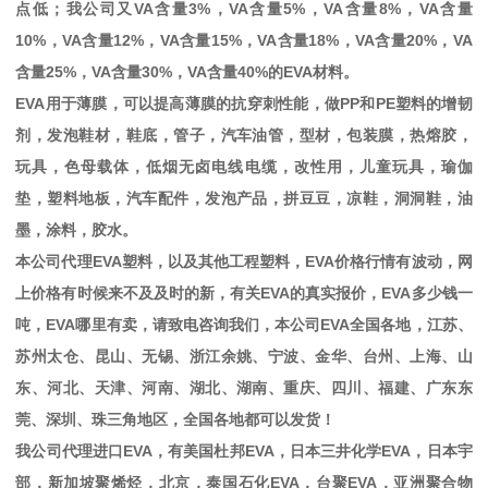
点低；我公司又
VA
含量
3%
，
VA
含量
5%
，
VA
含量
8%
，
VA
含量
10%
，
VA
含量
12%
，
VA
含量
15%
，
VA
含量
18%
，
VA
含量
20%
，
VA
含量
25%
，
VA
含量
30%
，
VA
含量
40%
的
EVA
材料。
EVA
用于薄膜，可以提高薄膜的抗穿刺性能，做
PP
和
PE
塑料的增韧
剂，发泡鞋材，鞋底，管子，汽车油管，型材，包装膜，热熔胶，
玩具，色母载体，低烟无卤电线电缆，改性用，儿童玩具，瑜伽
垫，塑料地板，汽车配件，发泡产品，拼豆豆，凉鞋，洞洞鞋，油
墨，涂料，胶水。
本公司代理
EVA
塑料，以及其他工程塑料，
EVA
价格行情有波动，网
上价格有时候来不及及时的新，有关
EVA
的真实报价，
EVA
多少钱一
吨，
EVA
哪里有卖，请致电咨询我们，本公司
EVA
全国各地，江苏、
苏州太仓、昆山、无锡、浙江余姚、宁波、金华、台州、上海、山
东、河北、天津、河南、湖北、湖南、重庆、四川、福建、广东东
莞、深圳、珠三角地区，全国各地都可以发货！
我公司代理进口
EVA
，有美国杜邦
EVA
，日本三井化学
EVA
，日本宇
部，新加坡聚烯烃，北京，泰国石化
EVA
，台聚
EVA
，亚洲聚合物