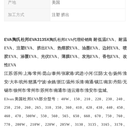
产地
美国
加工方式
注塑 挤出
EVA陶氏杜邦EVA
3135X
陶氏
杜邦
EVA代理经销商
耐低温EVA、耐温
EVA、注塑EVA、挤出EVA、热熔胶EVA、油墨EVA、边封EVA、喷
胶EVA、涂覆EVA、光伏EVA、薄膜EVA、发泡EVA、香包EVA、改
性EVA
江苏/苏州/上海/常州/昆山/泰州/张家港/武进/小河/江阴/太仓/扬州/淮
安/大丰/杭州/慈溪/宁波/余姚/浙江/温州/乐清/南通/镇江/南京/丹阳/无
锡市/徐州市/常州市/苏州市/南通市/连云港市/淮安市/盐城、
Elvax美国杜邦EVA部分型号： 40W、150、210、220、230、240、
250、250、260、265、310、350、360、410、420、430、440、450、
460、470、500W、550、560、565、650、660、670、750、760、
770、200W、210W、220W、205W、3130、3135、3165、3170、