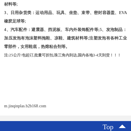
材料等;
3、日用杂货类：运动用品、玩具、坐垫、束带、密封容器盖、
EVA
橡胶足球等
;
4、汽车配件：避震器、挡泥板、车内外装饰配件等;5、发泡制品：
加压发泡有泡沫塑料拖鞋、凉鞋、建筑材料等;注塑发泡有各种工业
零部件，女用鞋底，热熔粘合剂等。
注
:25
公斤
/
包起订
,
批量可折扣
,
珠三角内到达
,
国内各地
3-4
天到货！！！
m.jinqinplas.b2b168.com
Top