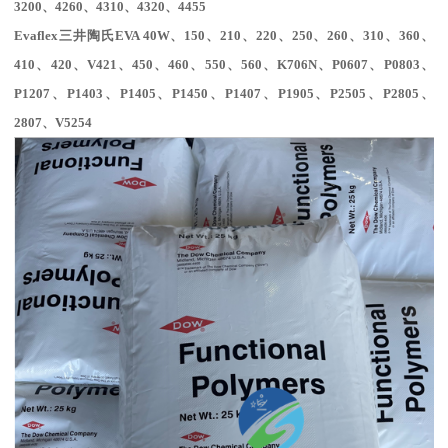
3200、4260、4310、4320、4455
Evaflex
三井陶氏
EVA 40W
、
150
、
210
、
220
、
250
、
260
、
310
、
360
、
410
、
420
、
V
421
、
450
、
460
、
550
、
560
、
K706N
、
P0607
、
P0803
、
P1207
、
P1403
、
P1405
、
P1450
、
P1407
、
P1905
、
P2505
、
P2805
、
2807
、
V5254