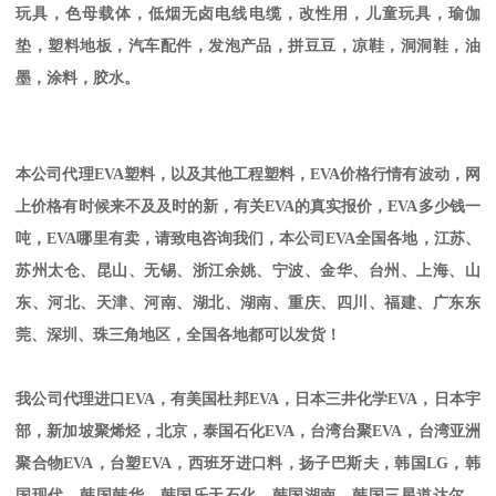
玩具，色母载体，低烟无卤电线电缆，改性用，儿童玩具，瑜伽
垫，塑料地板，汽车配件，发泡产品，拼豆豆，凉鞋，洞洞鞋，油
墨，涂料，胶水。
本公司代理
EVA
塑料，以及其他工程塑料，
EVA
价格行情有波动，网
上价格有时候来不及及时的新，有关
EVA
的真实报价，
EVA
多少钱一
吨，
EVA
哪里有卖，请致电咨询我们，本公司
EVA
全国各地，江苏、
苏州太仓、昆山、无锡、浙江余姚、宁波、金华、台州、上海、山
东、河北、天津、河南、湖北、湖南、重庆、四川、福建、广东东
莞、深圳、珠三角地区，全国各地都可以发货！
我公司代理进口
EVA
，有美国杜邦
EVA
，日本三井化学
EVA
，日本宇
部，新加坡聚烯烃，北京，泰国石化
EVA
，台湾台聚
EVA
，台湾亚洲
聚合物
EVA
，台塑
EVA
，西班牙进口料，扬子巴斯夫，韩国
LG
，韩
国现代，韩国韩华，韩国乐天石化，韩国湖南，韩国三星道达尔，