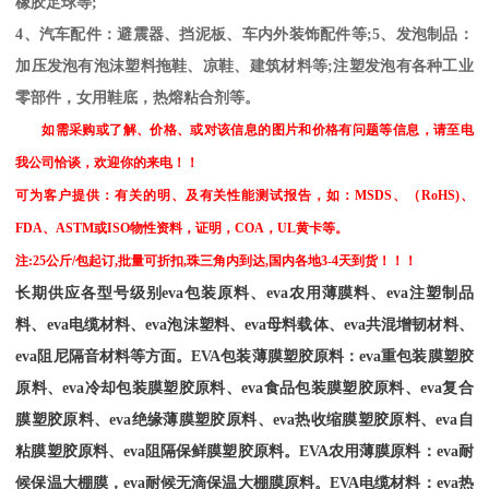
橡胶足球等
;
4
、汽车配件：避震器、挡泥板、车内外装饰配件等
;5
、发泡制品：
加压发泡有泡沫塑料拖鞋、凉鞋、建筑材料等
;
注塑发泡有各种工业
零部件，女用鞋底，热熔粘合剂等。
如需采购或了解、价格、或对该信息的图片和价格有问题等信息，请至电
我公司恰谈，欢迎你的来电！！
可为客户提供：有关的明、及有关性能测试报告，如：
MSDS
、
（
RoHS)
、
FDA
、
ASTM
或
ISO
物性资料，证明，
COA
，
UL
黄卡等。
注
:25
公斤
/
包起订
,
批量可折扣
,
珠三角内到达
,
国内各地
3-4
天到货！！！
长期供应各型号级别
eva
包装原料、
eva
农用薄膜料、
eva
注塑制品
料、
eva
电缆材料、
eva
泡沫塑料、
eva
母料载体、
eva
共混增韧材料、
eva
阻尼隔音材料等方面。
EVA
包装薄膜塑胶原料：
eva
重包装膜塑胶
原料、
eva
冷却包装膜塑胶原料、
eva
食品包装膜塑胶原料、
eva
复合
膜塑胶原料、
eva
绝缘薄膜塑胶原料、
eva
热收缩膜塑胶原料、
eva
自
粘膜塑胶原料、
eva
阻隔保鲜膜塑胶原料。
EVA
农用薄膜原料：
eva
耐
候保温大棚膜，
eva
耐候无滴保温大棚膜原料。
EVA
电缆材料：
eva
热