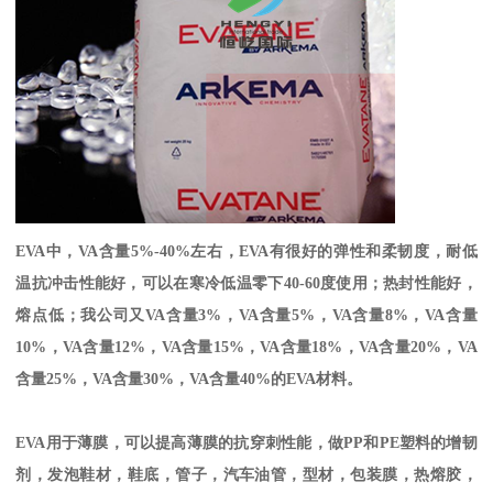
EVA
中，
VA
含量
5%-40%
左右，
EVA
有很好的弹性和柔韧度，耐低
温抗冲击性能好，可以在寒冷低温零下
40-60
度使用；热封性能好，
熔点低；我公司又
VA
含量
3%
，
VA
含量
5%
，
VA
含量
8%
，
VA
含量
10%
，
VA
含量
12%
，
VA
含量
15%
，
VA
含量
18%
，
VA
含量
20%
，
VA
含量
25%
，
VA
含量
30%
，
VA
含量
40%
的
EVA
材料。
EVA
用于薄膜，可以提高薄膜的抗穿刺性能，做
PP
和
PE
塑料的增韧
剂，发泡鞋材，鞋底，管子，汽车油管，型材，包装膜，热熔胶，