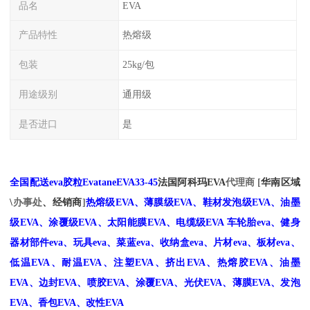
品名
EVA
产品特性
热熔级
包装
25kg/包
用途级别
通用级
是否进口
是
全国配送eva胶粒
EvataneEVA33-45
法国阿科玛EVA
代理商 [
华南区域
\
办事处
、经销商
]
热熔级EVA、薄膜级EVA、鞋材发泡级EVA、油墨
级EVA、涂覆级EVA、太阳能膜EVA、电缆级EVA
车轮胎
eva、健身
器材部件eva、玩具eva、菜蓝eva、收纳盒eva、片材eva、板材eva、
低温EVA、耐温
EVA、注塑EVA、挤出EVA、热熔胶EVA、油墨
EVA、边封EVA、喷胶EVA、涂覆EVA、光伏EVA、薄膜EVA、发泡
EVA、香包EVA、改性EVA