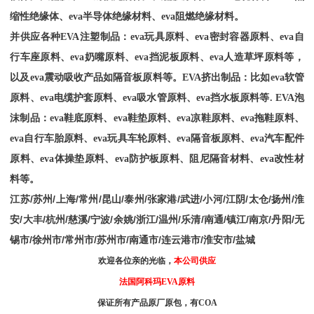
缩性绝缘体、
eva
半导体绝缘材料、
eva
阻燃绝缘材料。
并供应各种
EVA
注塑制品：
eva
玩具原料、
eva
密封容器原料、
eva
自
行车座原料、
eva
奶嘴原料、
eva
挡泥板原料、
eva
人造草坪原料等，
以及
eva
震动吸收产品如隔音板原料等。
EVA
挤出制品：比如
eva
软管
原料、
eva
电缆护套原料、
eva
吸水管原料、
eva
挡水板原料等
. EVA
泡
沫制品：
eva
鞋底原料、
eva
鞋垫原料、
eva
凉鞋原料、
eva
拖鞋原料、
eva
自行车胎原料、
eva
玩具车轮原料、
eva
隔音板原料、
eva
汽车配件
原料、
eva
体操垫原料、
eva
防护板原料、阻尼隔音材料、
eva
改性材
料等。
江苏
/
苏州
/
上海
/
常州
/
昆山
/
泰州
/
张家港
/
武进
/
小河
/
江阴
/
太仓
/
扬州
/
淮
安
/
大丰
/
杭州
/
慈溪
/
宁波
/
余姚
/
浙江
/
温州
/
乐清
/
南通
/
镇江
/
南京
/
丹阳
/
无
锡市
/
徐州市
/
常州市
/
苏州市
/
南通市
/
连云港市
/
淮安市
/
盐城
欢迎各位亲的光临，
本公司供应
法国阿科玛
EVA原料
保证所有产品原厂原包，有
COA