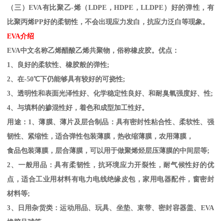
（三）
EVA
有比聚乙
-
烯（
LDPE
，
HDPE
，
LLDPE
）好的弹性，有
比聚丙烯
PP
好的柔韧性，不会出现应力发白，抗应力泛白等现象。
EVA
介绍
EVA
中文名称乙烯醋酸乙烯共聚物，俗称橡皮胶。优点：
1
、良好的柔软性、橡胶般的弹性
;
2
、在
-50
℃下仍能够具有较好的可挠性
;
3
、透明性和表面光泽性好、化学稳定性良好、和耐臭氧强度好、性
;
4
、与填料的掺混性好，着色和成型加工性好。
用途：
1
、薄膜、薄片及层合制品：具有密封性粘合性、柔软性、强
韧性、紧缩性，适合弹性包装薄膜，热收缩薄膜，农用薄膜，
食品包装薄膜，层合薄膜，可以用于做聚烯烃层压薄膜的中间层等
;
2
、一般用品：具有柔韧性，抗环境应力开裂性，耐气候性好的优
点，适合工业用材料有电力电线绝缘皮包，家用电器配件，窗密封
材料等
;
3
、日用杂货类：运动用品、玩具、坐垫、束带、密封容器盖、
EVA