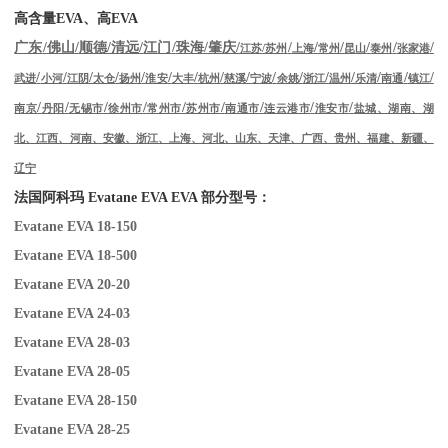
高含量
EVA
、高
EVA
/
/
/
/
/
/
/
/
/
/
/
/
/
广东
佛山
顺德
清远
江门
珠海
肇庆
江苏
/
苏州
上海
常州
昆山
泰州
张家港
/
/
/
/
/
/
/
/
/
/
/
/
/
/
/
/
武进
小河
江阴
太仓
扬州
淮安
大丰
杭州
慈溪
宁波
余姚
浙江
温州
乐清
南通
镇江
/
/
/
/
/
/
/
/
/
南京
丹阳
无锡市
徐州市
常州市
苏州市
南通市
连云港市
淮安市
盐城、湖南、湖
北、江西、河南、安徽、浙江、上海、河北、山东、天津、广西、贵州、福建、新疆、
辽宁
法国阿科玛
Evatane EVA EVA
部分型号：
Evatane EVA 18-150
Evatane EVA 18-500
Evatane EVA 20-20
Evatane EVA 24-03
Evatane EVA 28-03
Evatane EVA 28-05
Evatane EVA 28-150
Evatane EVA 28-25