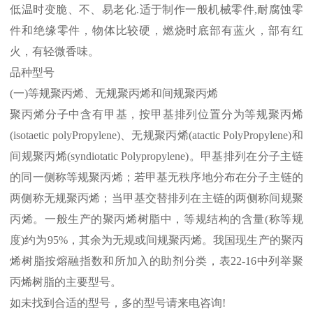
低温时变脆、不、易老化
.
适于制作一般机械零件
,
耐腐蚀零
件和绝缘零件，物体比较硬，燃烧时底部有蓝火，部有红
火，有轻微香味。
品种型号
(
一
)
等规聚丙烯、无规聚丙烯和间规聚丙烯
聚丙烯分子中含有甲基，按甲基排列位置分为等规聚丙烯
(isotaetic polyPropylene)
、无规聚丙烯
(atactic PolyPropylene)
和
间规聚丙烯
(syndiotatic Polypropylene)
。甲基排列在分子主链
的同一侧称等规聚丙烯；若甲基无秩序地分布在分子主链的
两侧称无规聚丙烯；当甲基交替排列在主链的两侧称间规聚
丙烯。一般生产的聚丙烯树脂中，等规结构的含量
(
称等规
度
)
约为
95%
，其余为无规或间规聚丙烯。我国现生产的聚丙
烯树脂按熔融指数和所加入的助剂分类，表
22-16
中列举聚
丙烯树脂的主要型号。
如未找到合适的型号，多的型号请来电咨询
!