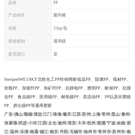
品名
PP
产品特性
聚丙烯
包装
25kg/包
用途级别
通用级
是否进口
是
SteripeelWE150CF
北欧化工
PP
经销商耐低温
PP
、阻燃
PP
、线材
PP
、
吹瓶
PP
、加玻纤
PP
、加矿纤
PP
、抗静电
PP
、透明
PP
、耐候
PP
、抗撞
击
PP
、食品级
PP
、医用级
PP
、耐热级
PP
、高流动
PP
、
PP
以及吹塑级
PP
、挤出级
PP
等通用塑胶
江苏/苏州/上海/常州/昆山/泰州/
广东/佛山/顺德/清远/江门/珠海/肇庆/
张家港/武进/小河/江阴/太仓/扬州/淮安/大丰/杭州/慈溪/宁波/余姚/浙
江/温州/乐清/南通/镇江/南京/丹阳/无锡市/徐州市/常州市/苏州市/南