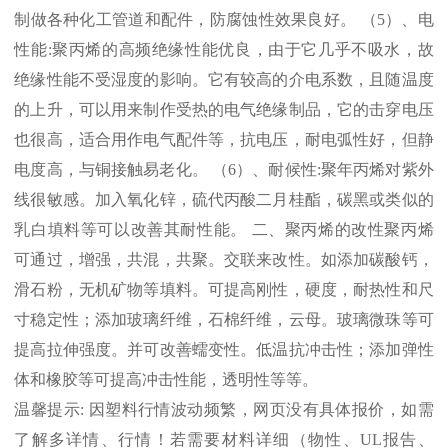
制做各种化工管道和配件，防腐蚀性效果良好。 （
5
）、电
性能
:
聚丙烯的高频绝缘性能优良，由于它几乎不吸水，故
绝缘性能不受湿度的影响。它有较高的介电系数，且随温度
的上升，可以用来制作受热的电气绝缘制品，它的击穿电压
也很高，适合用作电气配件等，抗电压，耐电弧性好，但静
电度高，与铜接触易老化。 （
6
）、耐候性
:
聚年丙烯对紫外
线很敏感。加入氧化锌，硫代丙酸二月桂酯，碳黑或类似的
乳白填料等可以改善其耐性能。 二、聚丙烯的改性聚丙烯
可通过，增强，共混，共聚。交联来改性。如添加碳酸钙，
滑石粉，无机矿物等填料。可提高刚性，硬度，耐热性和尺
寸稳定性；添加玻璃纤维，石棉纤维，云母。玻璃微珠等可
提高拉伸强度。并可改善蠕变性。低温抗冲击性；添加弹性
体和橡胶等可提高冲击性能，透明性等等。
温馨提示
:
因塑料行情波动频繁，网页没有具体报价，如需
了解多详情、行情！若需要材料详细（物性、
UL
报告、