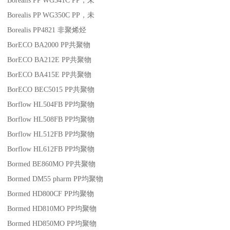
Borealis PP WG341C
PP
，未
Borealis PP WG350C
PP
，未
Borealis PP4821
非聚烯烃
BorECO BA2000
PP
共聚物
BorECO BA212E
PP
共聚物
BorECO BA415E
PP
共聚物
BorECO BEC5015
PP
共聚物
Borflow HL504FB
PP
均聚物
Borflow HL508FB
PP
均聚物
Borflow HL512FB
PP
均聚物
Borflow HL612FB
PP
均聚物
Bormed BE860MO
PP
共聚物
Bormed DM55 pharm
PP
均聚物
Bormed HD800CF
PP
均聚物
Bormed HD810MO
PP
均聚物
Bormed HD850MO
PP
均聚物