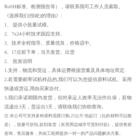
RoSH
标准、
检测报告等），请联系我司工作人员索取。
《选择我们
(
恒屹
)
的理由》
:
1
、 提供小批量试模。
2
、
7x24
小时技术跟踪支持。
3
、技术全程指导。质量优良，价格适中。
4
、
17
点前下单，当天发货。出货
2
、 批发说明
1.
支持，物流和货运，具体运费根据货量及具体地址而定
.
2.
若需要邮寄试机样品的
,
我们可以为您提供原料试机。采用
快递或货运
,
用由买家自付。
3.
我们承诺期限内发货，但对承运人效率无法作出保，若物
流递出
3
天，货运出
5
天，请联络我们协助查询。
注
:
本公司可支持多种原料混搭订购
,25
公斤
/
包起订（位的材料可以散
卖），批量可折扣
,
款到发货（东莞周边城市可货到付款
).
，提供售前
咨询，售后服务，并由工程师提供一对一的产品问题解决方案。