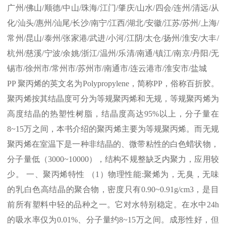
广州
/
佛山
/
顺德
/
中山
/
珠海
/
江门
/
肇庆
/
山水
/
四会
/
连州
/
清远
/
从
化
/
汕头
/
惠州
/
汕尾
/
长沙
/
南宁
/
江西
/
湖北
/
安徽
/
江苏
/
苏州
/
上海
/
常州
/
昆山
/
泰州
/
张家港
/
武进
/
小河
/
江阴
/
太仓
/
扬州
/
淮安
/
大丰
/
杭州
/
慈溪
/
宁波
/
余姚
/
浙江
/
温州
/
乐清
/
南通
/
镇江
/
南京
/
丹阳
/
无
锡市
/
徐州市
/
常州市
/
苏州市
/
南通市
/
连云港市
/
淮安市
/
盐城
PP
聚丙烯的英文名为
Polypropylene
，简称
PP
，俗称百折胶。
聚丙烯按其结晶度可分为等规聚丙烯和无规，等规聚丙烯为
高度结晶的热塑性树脂，结晶度高达
95%
以上，分子量在
8~15
万之间，本书介绍的聚丙烯主要为等规聚丙烯。而无规
聚丙烯在室温下是一种非结晶的、微带粘性的白色蜡状物，
分子量低（
3000~10000
），结构不规整缺乏内聚力，应用较
少。 一、聚丙烯特性 （
1
）物理性能
:
聚烯为，无臭，无味
的乳白色高结晶的聚合物，密度只有
0.90~0.91g/cm3
，是目
前所有塑料中轻的品种之一。它对水特别稳定。在水中
24h
的吸水率仅为
0.01%
、分子量约
8~15
万之间。成形性好，但