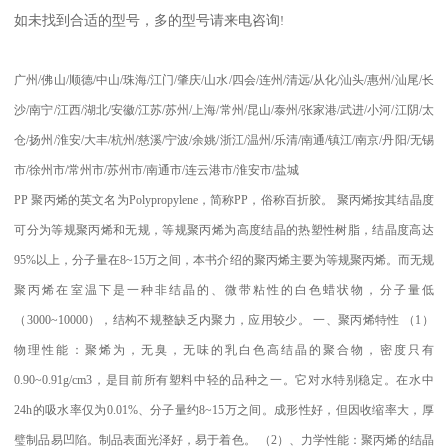
如未找到合适的型号，多的型号请来电咨询
!
广州
/
佛山
/
顺德
/
中山
/
珠海
/
江门
/
肇庆
/
山水
/
四会
/
连州
/
清远
/
从化
/
汕头
/
惠州
/
汕尾
/
长
沙
/
南宁
/
江西
/
湖北
/
安徽
/
江苏
/
苏州
/
上海
/
常州
/
昆山
/
泰州
/
张家港
/
武进
/
小河
/
江阴
/
太
仓
/
扬州
/
淮安
/
大丰
/
杭州
/
慈溪
/
宁波
/
余姚
/
浙江
/
温州
/
乐清
/
南通
/
镇江
/
南京
/
丹阳
/
无锡
市
/
徐州市
/
常州市
/
苏州市
/
南通市
/
连云港市
/
淮安市
/
盐城
PP
聚丙烯的英文名为
Polypropylene
，简称
PP
，俗称百折胶。 聚丙烯按其结晶度
可分为等规聚丙烯和无规，等规聚丙烯为高度结晶的热塑性树脂，结晶度高达
95%
以上，分子量在
8~15
万之间，本书介绍的聚丙烯主要为等规聚丙烯。而无规
聚丙烯在室温下是一种非结晶的、微带粘性的白色蜡状物，分子量低
（
3000~10000
），结构不规整缺乏内聚力，应用较少。
一、聚丙烯特性
（
1
）
物理性能：聚烯为，无臭，无味的乳白色高结晶的聚合物，密度只有
0.90~0.91g/cm3
，是目前所有塑料中轻的品种之一。它对水特别稳定。在水中
24h
的吸水率仅为
0.01%
、分子量约
8~15
万之间。成形性好，但因收缩率大，厚
璧制品易凹陷。制品表面光泽好，易于着色。
（
2
）、力学性能：聚丙烯的结晶