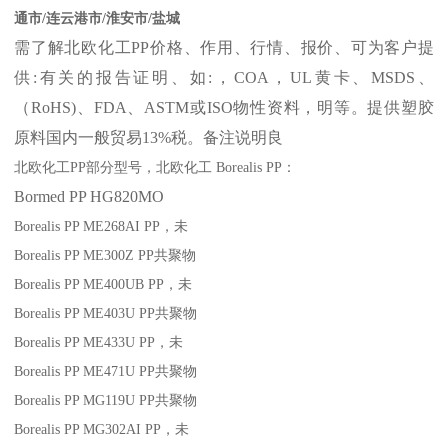
通市/连云港市/淮安市/盐城
需了解北欧化工
PP
价格、作用、行情、报价、可为客户提
供
:
有关的报告证明、如
:
，
COA
，
UL
黄卡、
MSDS
、
（
RoHS)
、
FDA
、
ASTM
或
ISO
物性资料，明等。提供塑胶
原料国内一般贸易
13%
税。备注说明良
北欧化工
PP
部分
型号，北欧化工
Borealis PP
：
Bormed
PP
HG820MO
Borealis PP ME268AI
PP
，未
Borealis PP ME300Z
PP
共聚物
Borealis PP ME400UB
PP
，未
Borealis PP ME403U
PP
共聚物
Borealis PP ME433U
PP
，未
Borealis PP ME471U
PP
共聚物
Borealis PP MG119U
PP
共聚物
Borealis PP MG302AI
PP
，未