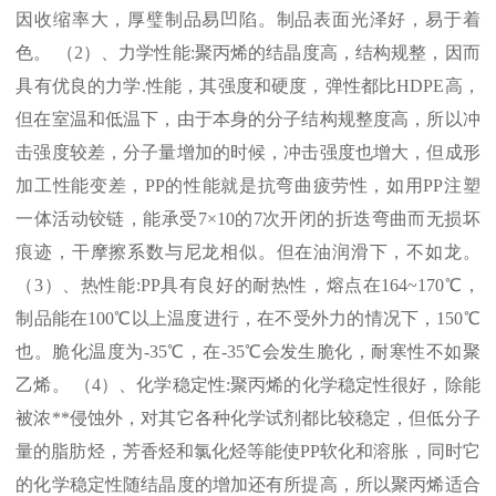
因收缩率大，厚璧制品易凹陷。制品表面光泽好，易于着
色。 （
2
）、力学性能
:
聚丙烯的结晶度高，结构规整，因而
具有优良的力学
.
性能，其强度和硬度，弹性都比
HDPE
高，
但在室温和低温下，由于本身的分子结构规整度高，所以冲
击强度较差，分子量增加的时候，冲击强度也增大，但成形
加工性能变差，
PP
的性能就是抗弯曲疲劳性，如用
PP
注塑
一体活动铰链，能承受
7×10
的
7
次开闭的折迭弯曲而无损坏
痕迹，干摩擦系数与尼龙相似。但在油润滑下，不如龙。
（
3
）、热性能
:PP
具有良好的耐热性，熔点在
164~170℃
，
制品能在
100℃
以上温度进行，在不受外力的情况下，
150℃
也。脆化温度为
-35℃
，在
-35℃
会发生脆化，耐寒性不如聚
乙烯。 （
4
）、化学稳定性
:
聚丙烯的化学稳定性很好，除能
被浓
**
侵蚀外，对其它各种化学试剂都比较稳定，但低分子
量的脂肪烃，芳香烃和氯化烃等能使
PP
软化和溶胀，同时它
的化学稳定性随结晶度的增加还有所提高，所以聚丙烯适合