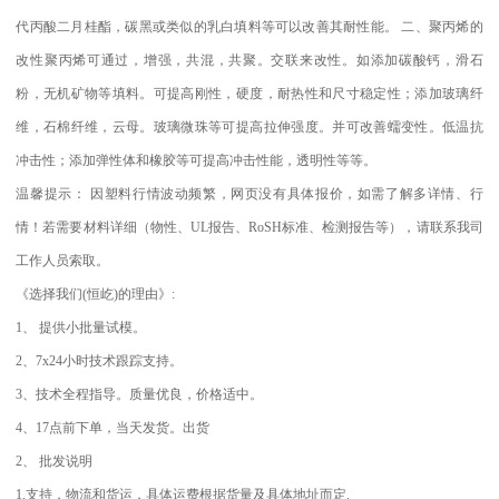
代丙酸二月桂酯，碳黑或类似的乳白填料等可以改善其耐性能。
二、聚丙烯的
改性聚丙烯可通过，增强，共混，共聚。交联来改性。如添加碳酸钙，滑石
粉，无机矿物等填料。可提高刚性，硬度，耐热性和尺寸稳定性；添加玻璃纤
维，石棉纤维，云母。玻璃微珠等可提高拉伸强度。并可改善蠕变性。低温抗
冲击性；添加弹性体和橡胶等可提高冲击性能，透明性等等。
温馨提示：
因塑料行情波动频繁，网页没有具体报价，如需了解多详情、行
情！若需要材料详细（物性、
UL
报告、
RoSH
标准、
检测报告等），请联系我司
工作人员索取。
《选择我们
(
恒屹
)
的理由》
:
1
、
提供小批量试模。
2
、
7x24
小时技术跟踪支持。
3
、技术全程指导。质量优良，价格适中。
4
、
17
点前下单，当天发货。出货
2
、
批发说明
1.
支持，物流和货运，具体运费根据货量及具体地址而定
.