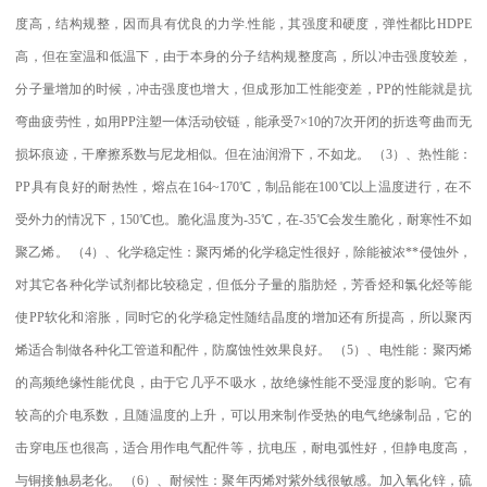
度高，结构规整，因而具有优良的力学
.
性能，其强度和硬度，弹性都比
HDPE
高，但在室温和低温下，由于本身的分子结构规整度高，所以冲击强度较差，
分子量增加的时候，冲击强度也增大，但成形加工性能变差，
PP
的性能就是抗
弯曲疲劳性，如用
PP
注塑一体活动铰链，能承受
7×10
的
7
次开闭的折迭弯曲而无
损坏痕迹，干摩擦系数与尼龙相似。但在油润滑下，不如龙。
（
3
）、热性能：
PP
具有良好的耐热性，熔点在
164~170
℃
，制品能在
100
℃
以上温度进行，在不
受外力的情况下，
150
℃
也。脆化温度为
-35
℃
，在
-35
℃
会发生脆化，耐寒性不如
聚乙烯。
（
4
）、化学稳定性：聚丙烯的化学稳定性很好，除能被浓
**
侵蚀外，
对其它各种化学试剂都比较稳定，但低分子量的脂肪烃，芳香烃和氯化烃等能
使
PP
软化和溶胀，同时它的化学稳定性随结晶度的增加还有所提高，所以聚丙
烯适合制做各种化工管道和配件，防腐蚀性效果良好。
（
5
）、电性能：聚丙烯
的高频绝缘性能优良，由于它几乎不吸水，故绝缘性能不受湿度的影响。它有
较高的介电系数，且随温度的上升，可以用来制作受热的电气绝缘制品，它的
击穿电压也很高，适合用作电气配件等，抗电压，耐电弧性好，但静电度高，
与铜接触易老化。
（
6
）、耐候性：聚年丙烯对紫外线很敏感。加入氧化锌，硫