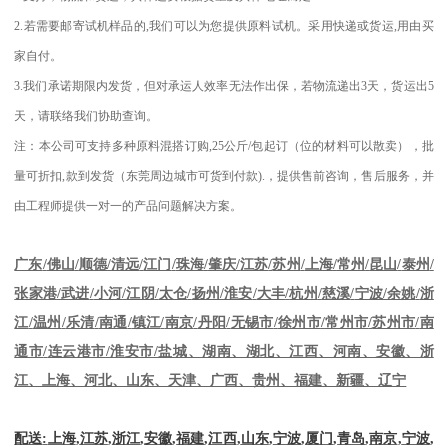
2.
若需要邮寄试机样品的
,
我们可以为您提供原料试机。采用快递或货运
,
用由买
家自付。
3.
我们承诺期限内发货，但对承运人效率无法作出保，若物流递出
3
天，货运出
5
天，请联络我们协助查询。
注：本公司可支持多种原料混搭订购
,25
公斤
/
包起订（位的材料可以散卖），批
量可折扣
,
款到发货（东莞周边城市可货到付款
).
，提供售前咨询，售后服务，并
由工程师提供一对一的产品问题解决方案。
江苏
/
苏州
/
上海
/
常州
/
昆山
/
泰州
/
广东
/
佛山
/
顺德
/
清远
/
江门
/
珠海
/
肇庆
/
张家港
/
武进
/
小河
/
江阴
/
太仓
/
扬州
/
淮安
/
大丰
/
杭州
/
慈溪
/
宁波
/
余姚
/
浙
江
/
温州
/
乐清
/
南通
/
镇江
/
南京
/
丹阳
/
无锡市
/
徐州市
/
常州市
/
苏州市
/
南
通市
/
连云港市
/
淮安市
/
盐城、湖南、湖北、江西、河南、安徽、浙
江、上海、河北、山东、天津、广西、贵州、福建、新疆、辽宁
配送
:
上海
,
江苏
,
浙江
,
安徽
,
福建
,
江西
,
山东
,
宁波
,
厦门
,
青岛
,
南京
,
宁波
,