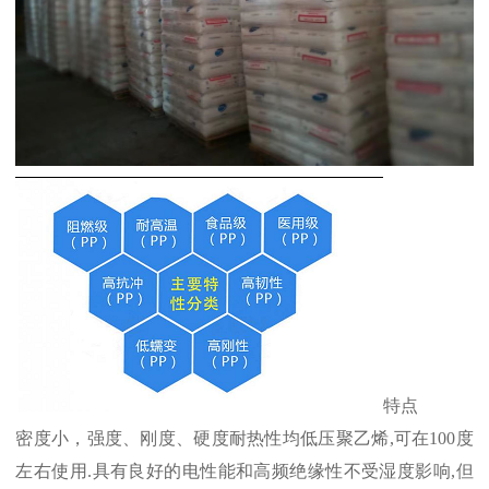
特点
密度小，强度、刚度、硬度耐热性均低压聚乙烯
,
可在
100
度
左右使用
.
具有良好的电性能和高频绝缘性不受湿度影响
,
但