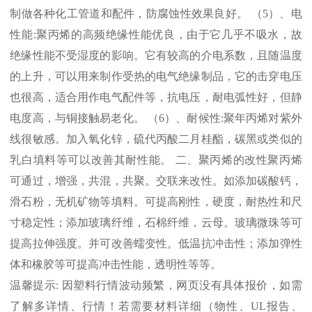
制做各种化工管道和配件，防腐蚀性效果良好。 （
5
）、电
性能
:
聚丙烯的高频绝缘性能优良，由于它几乎不吸水，故
绝缘性能不受湿度的影响。它有较高的介电系数，且随温度
的上升，可以用来制作受热的电气绝缘制品，它的击穿电压
也很高，适合用作电气配件等，抗电压，耐电弧性好，但静
电度高，与铜接触易老化。 （
6
）、耐候性
:
聚年丙烯对紫外
线很敏感。加入氧化锌，硫代丙酸二月桂酯，碳黑或类似的
乳白填料等可以改善其耐性能。 二、聚丙烯的改性聚丙烯
可通过，增强，共混，共聚。交联来改性。如添加碳酸钙，
滑石粉，无机矿物等填料。可提高刚性，硬度，耐热性和尺
寸稳定性；添加玻璃纤维，石棉纤维，云母。玻璃微珠等可
提高拉伸强度。并可改善蠕变性。低温抗冲击性；添加弹性
体和橡胶等可提高冲击性能，透明性等等。
温馨提示
:
因塑料行情波动频繁，网页没有具体报价，如需
了解多详情、行情！若需要材料详细（物性、
UL
报告、