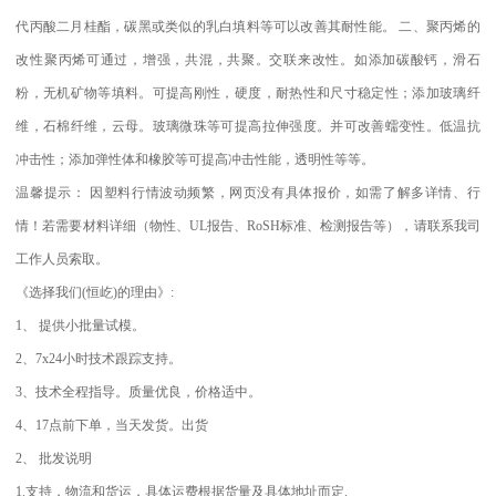
代丙酸二月桂酯，碳黑或类似的乳白填料等可以改善其耐性能。
二、聚丙烯的
改性聚丙烯可通过，增强，共混，共聚。交联来改性。如添加碳酸钙，滑石
粉，无机矿物等填料。可提高刚性，硬度，耐热性和尺寸稳定性；添加玻璃纤
维，石棉纤维，云母。玻璃微珠等可提高拉伸强度。并可改善蠕变性。低温抗
冲击性；添加弹性体和橡胶等可提高冲击性能，透明性等等。
温馨提示：
因塑料行情波动频繁，网页没有具体报价，如需了解多详情、行
情！若需要材料详细（物性、
UL
报告、
RoSH
标准、
检测报告等），请联系我司
工作人员索取。
《选择我们
(
恒屹
)
的理由》
:
1
、
提供小批量试模。
2
、
7x24
小时技术跟踪支持。
3
、技术全程指导。质量优良，价格适中。
4
、
17
点前下单，当天发货。出货
2
、
批发说明
1.
支持，物流和货运，具体运费根据货量及具体地址而定
.