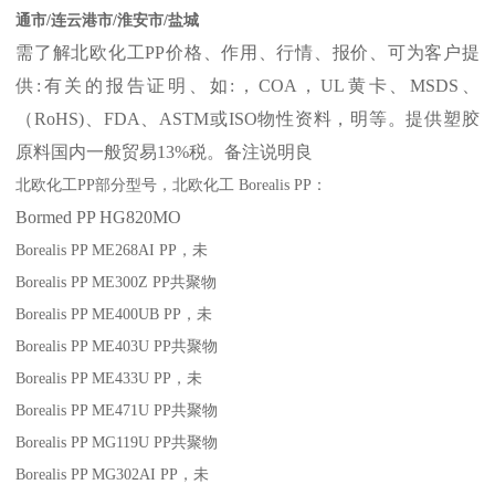
通市/连云港市/淮安市/盐城
需了解北欧化工
PP
价格、作用、行情、报价、可为客户提
供
:
有关的报告证明、如
:
，
COA
，
UL
黄卡、
MSDS
、
（
RoHS)
、
FDA
、
ASTM
或
ISO
物性资料，明等。提供塑胶
原料国内一般贸易
13%
税。备注说明良
北欧化工
PP
部分
型号，北欧化工
Borealis PP
：
Bormed
PP
HG820MO
Borealis PP ME268AI
PP
，未
Borealis PP ME300Z
PP
共聚物
Borealis PP ME400UB
PP
，未
Borealis PP ME403U
PP
共聚物
Borealis PP ME433U
PP
，未
Borealis PP ME471U
PP
共聚物
Borealis PP MG119U
PP
共聚物
Borealis PP MG302AI
PP
，未