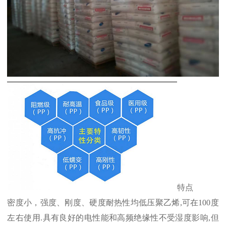
特点
密度小，强度、刚度、硬度耐热性均低压聚乙烯
,
可在
100
度
左右使用
.
具有良好的电性能和高频绝缘性不受湿度影响
,
但