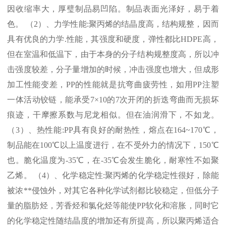
因收缩率大，厚璧制品易凹陷。制品表面光泽好，易于着
色。 （
2
）、力学性能
:
聚丙烯的结晶度高，结构规整，因而
具有优良的力学
.
性能，其强度和硬度，弹性都比
HDPE
高，
但在室温和低温下，由于本身的分子结构规整度高，所以冲
击强度较差，分子量增加的时候，冲击强度也增大，但成形
加工性能变差，
PP
的性能就是抗弯曲疲劳性，如用
PP
注塑
一体活动铰链，能承受
7×10
的
7
次开闭的折迭弯曲而无损坏
痕迹，干摩擦系数与尼龙相似。但在油润滑下，不如龙。
（
3
）、热性能
:PP
具有良好的耐热性，熔点在
164~170℃
，
制品能在
100℃
以上温度进行，在不受外力的情况下，
150℃
也。脆化温度为
-35℃
，在
-35℃
会发生脆化，耐寒性不如聚
乙烯。 （
4
）、化学稳定性
:
聚丙烯的化学稳定性很好，除能
被浓
**
侵蚀外，对其它各种化学试剂都比较稳定，但低分子
量的脂肪烃，芳香烃和氯化烃等能使
PP
软化和溶胀，同时它
的化学稳定性随结晶度的增加还有所提高，所以聚丙烯适合