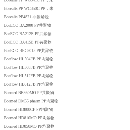
Borealis PP WG341C
PP
，未
Borealis PP WG350C
PP
，未
Borealis PP4821
非聚烯烃
BorECO BA2000
PP
共聚物
BorECO BA212E
PP
共聚物
BorECO BA415E
PP
共聚物
BorECO BEC5015
PP
共聚物
Borflow HL504FB
PP
均聚物
Borflow HL508FB
PP
均聚物
Borflow HL512FB
PP
均聚物
Borflow HL612FB
PP
均聚物
Bormed BE860MO
PP
共聚物
Bormed DM55 pharm
PP
均聚物
Bormed HD800CF
PP
均聚物
Bormed HD810MO
PP
均聚物
Bormed HD850MO
PP
均聚物