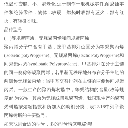
低温时变脆、不、易老化
.
适于制作一般机械零件
,
耐腐蚀零
件和绝缘零件，物体比较硬，燃烧时底部有蓝火，部有红
火，有轻微香味。
品种型号
(
一
)
等规聚丙烯、无规聚丙烯和间规聚丙烯
聚丙烯分子中含有甲基，按甲基排列位置分为等规聚丙烯
(isotaetic polyPropylene)
、无规聚丙烯
(atactic PolyPropylene)
和
间规聚丙烯
(syndiotatic Polypropylene)
。甲基排列在分子主链
的同一侧称等规聚丙烯；若甲基无秩序地分布在分子主链的
两侧称无规聚丙烯；当甲基交替排列在主链的两侧称间规聚
丙烯。一般生产的聚丙烯树脂中，等规结构的含量
(
称等规
度
)
约为
95%
，其余为无规或间规聚丙烯。我国现生产的聚丙
烯树脂按熔融指数和所加入的助剂分类，表
22-16
中列举聚
丙烯树脂的主要型号。
如未找到合适的型号，多的型号请来电咨询
!