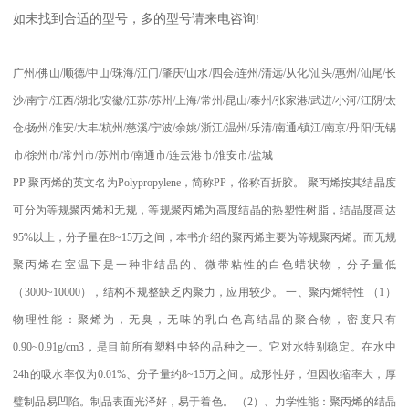
如未找到合适的型号，多的型号请来电咨询
!
广州
/
佛山
/
顺德
/
中山
/
珠海
/
江门
/
肇庆
/
山水
/
四会
/
连州
/
清远
/
从化
/
汕头
/
惠州
/
汕尾
/
长
沙
/
南宁
/
江西
/
湖北
/
安徽
/
江苏
/
苏州
/
上海
/
常州
/
昆山
/
泰州
/
张家港
/
武进
/
小河
/
江阴
/
太
仓
/
扬州
/
淮安
/
大丰
/
杭州
/
慈溪
/
宁波
/
余姚
/
浙江
/
温州
/
乐清
/
南通
/
镇江
/
南京
/
丹阳
/
无锡
市
/
徐州市
/
常州市
/
苏州市
/
南通市
/
连云港市
/
淮安市
/
盐城
PP
聚丙烯的英文名为
Polypropylene
，简称
PP
，俗称百折胶。 聚丙烯按其结晶度
可分为等规聚丙烯和无规，等规聚丙烯为高度结晶的热塑性树脂，结晶度高达
95%
以上，分子量在
8~15
万之间，本书介绍的聚丙烯主要为等规聚丙烯。而无规
聚丙烯在室温下是一种非结晶的、微带粘性的白色蜡状物，分子量低
（
3000~10000
），结构不规整缺乏内聚力，应用较少。
一、聚丙烯特性
（
1
）
物理性能：聚烯为，无臭，无味的乳白色高结晶的聚合物，密度只有
0.90~0.91g/cm3
，是目前所有塑料中轻的品种之一。它对水特别稳定。在水中
24h
的吸水率仅为
0.01%
、分子量约
8~15
万之间。成形性好，但因收缩率大，厚
璧制品易凹陷。制品表面光泽好，易于着色。
（
2
）、力学性能：聚丙烯的结晶