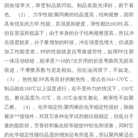
因收缩率大，厚璧制品易凹陷。制品表面光泽好，易于着
色。 （
2
）、力学性能
:
聚丙烯的结晶度高，结构规整，因而
具有优良的力学
.
性能，其强度和硬度，弹性都比
HDPE
高，
但在室温和低温下，由于本身的分子结构规整度高，所以冲
击强度较差，分子量增加的时候，冲击强度也增大，但成形
加工性能变差，
PP
的性能就是抗弯曲疲劳性，如用
PP
注塑
一体活动铰链，能承受
7×10
的
7
次开闭的折迭弯曲而无损坏
痕迹，干摩擦系数与尼龙相似。但在油润滑下，不如龙。
（
3
）、热性能
:PP
具有良好的耐热性，熔点在
164~170℃
，
制品能在
100℃
以上温度进行，在不受外力的情况下，
150℃
也。脆化温度为
-35℃
，在
-35℃
会发生脆化，耐寒性不如聚
乙烯。 （
4
）、化学稳定性
:
聚丙烯的化学稳定性很好，除能
被浓
**
侵蚀外，对其它各种化学试剂都比较稳定，但低分子
量的脂肪烃，芳香烃和氯化烃等能使
PP
软化和溶胀，同时它
的化学稳定性随结晶度的增加还有所提高，所以聚丙烯适合