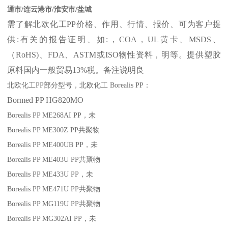
通市/连云港市/淮安市/盐城
需了解北欧化工
PP
价格、作用、行情、报价、可为客户提
供
:
有关的报告证明、如
:
，
COA
，
UL
黄卡、
MSDS
、
（
RoHS)
、
FDA
、
ASTM
或
ISO
物性资料，明等。提供塑胶
原料国内一般贸易
13%
税。备注说明良
北欧化工
PP
部分
型号，北欧化工
Borealis PP
：
Bormed
PP
HG820MO
Borealis PP ME268AI
PP
，未
Borealis PP ME300Z
PP
共聚物
Borealis PP ME400UB
PP
，未
Borealis PP ME403U
PP
共聚物
Borealis PP ME433U
PP
，未
Borealis PP ME471U
PP
共聚物
Borealis PP MG119U
PP
共聚物
Borealis PP MG302AI
PP
，未