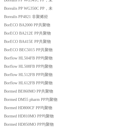
Borealis PP WG341C
PP
，未
Borealis PP WG350C
PP
，未
Borealis PP4821
非聚烯烃
BorECO BA2000
PP
共聚物
BorECO BA212E
PP
共聚物
BorECO BA415E
PP
共聚物
BorECO BEC5015
PP
共聚物
Borflow HL504FB
PP
均聚物
Borflow HL508FB
PP
均聚物
Borflow HL512FB
PP
均聚物
Borflow HL612FB
PP
均聚物
Bormed BE860MO
PP
共聚物
Bormed DM55 pharm
PP
均聚物
Bormed HD800CF
PP
均聚物
Bormed HD810MO
PP
均聚物
Bormed HD850MO
PP
均聚物