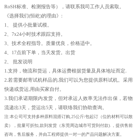
RoSH
标准、
检测报告等），请联系我司工作人员索取。
《选择我们
(
恒屹
)
的理由》
:
1
、 提供小批量试模。
2
、
7x24
小时技术跟踪支持。
3
、技术全程指导。质量优良，价格适中。
4
、
17
点前下单，当天发货。出货
2
、 批发说明
1.
支持，物流和货运，具体运费根据货量及具体地址而定
.
2.
若需要邮寄试机样品的
,
我们可以为您提供原料试机。采用
快递或货运
,
用由买家自付。
3.
我们承诺期限内发货，但对承运人效率无法作出保，若物
流递出
3
天，货运出
5
天，请联络我们协助查询。
注
:
本公司可支持多种原料混搭订购
,25
公斤
/
包起订（位的材料可以散
卖），批量可折扣
,
款到发货（东莞周边城市可货到付款
).
，提供售前
咨询，售后服务，并由工程师提供一对一的产品问题解决方案。