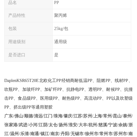
品名
PP
产品特性
聚丙烯
包装
25kg/包
用途级别
通用级
是否进口
是
DaplenKSR65T20E
北欧化工
PP
经销商耐低温
PP
、阻燃
PP
、线材
PP
、
吹瓶
PP
、加玻纤
PP
、加矿纤
PP
、抗静电
PP
、透明
PP
、耐候
PP
、抗撞
击
PP
、食品级
PP
、医用级
PP
、耐热级
PP
、高流动
PP
、
PP
以及吹塑级
PP
、挤出级
PP
等通用塑胶
江苏/苏州/上海/常州/昆山/泰州/
广东/佛山/顺德/清远/江门/珠海/肇庆/
张家港/武进/小河/江阴/太仓/扬州/淮安/大丰/杭州/慈溪/宁波/余姚/浙
江/温州/乐清/南通/镇江/南京/丹阳/无锡市/徐州市/常州市/苏州市/南