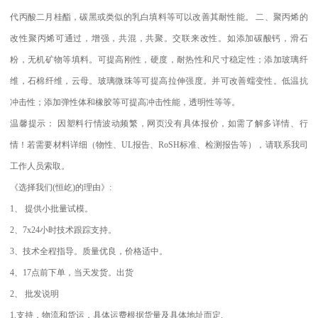
代丙酸二月桂酯，碳黑或类似的乳白填料等可以改善其耐性能。
二、聚丙烯的
改性聚丙烯可通过，增强，共混，共聚。交联来改性。如添加碳酸钙，滑石
粉，无机矿物等填料。可提高刚性，硬度，耐热性和尺寸稳定性；添加玻璃纤
维，石棉纤维，云母。玻璃微珠等可提高拉伸强度。并可改善蠕变性。低温抗
冲击性；添加弹性体和橡胶等可提高冲击性能，透明性等等。
温馨提示：
因塑料行情波动频繁，网页没有具体报价，如需了解多详情、行
情！若需要材料详细（物性、
UL
报告、
RoSH
标准、
检测报告等），请联系我司
工作人员索取。
《选择我们
(
恒屹
)
的理由》
:
1
、
提供小批量试模。
2
、
7x24
小时技术跟踪支持。
3
、技术全程指导。质量优良，价格适中。
4
、
17
点前下单，当天发货。出货
2
、
批发说明
1.
支持，物流和货运，具体运费根据货量及具体地址而定
.