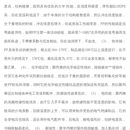
度高，结构规整，因而具有优良的力学
.
性能，其强度和硬度，弹性都比
HDPE
高，但在室温和低温下，由于本身的分子结构规整度高，所以冲击强度较差，
分子量增加的时候，冲击强度也增大，但成形加工性能变差，
PP
的性能就是抗
弯曲疲劳性，如用
PP
注塑一体活动铰链，能承受
7×10
的
7
次开闭的折迭弯曲而无
损坏痕迹，干摩擦系数与尼龙相似。但在油润滑下，不如龙。
（
3
）、热性能：
PP
具有良好的耐热性，熔点在
164~170
℃
，制品能在
100
℃
以上温度进行，在不
受外力的情况下，
150
℃
也。脆化温度为
-35
℃
，在
-35
℃
会发生脆化，耐寒性不如
聚乙烯。
（
4
）、化学稳定性：聚丙烯的化学稳定性很好，除能被浓
**
侵蚀外，
对其它各种化学试剂都比较稳定，但低分子量的脂肪烃，芳香烃和氯化烃等能
使
PP
软化和溶胀，同时它的化学稳定性随结晶度的增加还有所提高，所以聚丙
烯适合制做各种化工管道和配件，防腐蚀性效果良好。
（
5
）、电性能：聚丙烯
的高频绝缘性能优良，由于它几乎不吸水，故绝缘性能不受湿度的影响。它有
较高的介电系数，且随温度的上升，可以用来制作受热的电气绝缘制品，它的
击穿电压也很高，适合用作电气配件等，抗电压，耐电弧性好，但静电度高，
与铜接触易老化。
（
6
）、耐候性：聚年丙烯对紫外线很敏感。加入氧化锌，硫