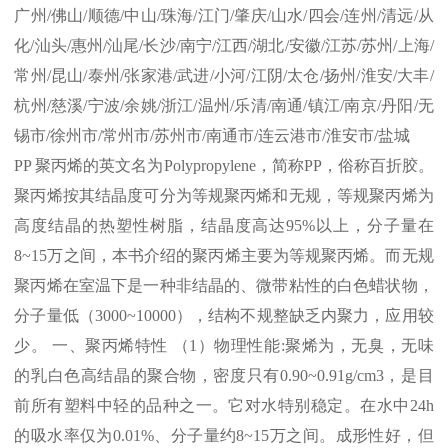
广州
/
佛山
/
顺德
/
中山
/
珠海
/
江门
/
肇庆
/
山水
/
四会
/
连州
/
清远
/
从
化
/
汕头
/
惠州
/
汕尾
/
长沙
/
南宁
/
江西
/
湖北
/
安徽
/
江苏
/
苏州
/
上海
/
常州
/
昆山
/
泰州
/
张家港
/
武进
/
小河
/
江阴
/
太仓
/
扬州
/
淮安
/
大丰
/
杭州
/
慈溪
/
宁波
/
余姚
/
浙江
/
温州
/
乐清
/
南通
/
镇江
/
南京
/
丹阳
/
无
锡市
/
徐州市
/
常州市
/
苏州市
/
南通市
/
连云港市
/
淮安市
/
盐城
PP
聚丙烯的英文名为
Polypropylene
，简称
PP
，俗称百折胶。
聚丙烯按其结晶度可分为等规聚丙烯和无规，等规聚丙烯为
高度结晶的热塑性树脂，结晶度高达
95%
以上，分子量在
8~15
万之间，本书介绍的聚丙烯主要为等规聚丙烯。而无规
聚丙烯在室温下是一种非结晶的、微带粘性的白色蜡状物，
分子量低（
3000~10000
），结构不规整缺乏内聚力，应用较
少。 一、聚丙烯特性 （
1
）物理性能
:
聚烯为，无臭，无味
的乳白色高结晶的聚合物，密度只有
0.90~0.91g/cm3
，是目
前所有塑料中轻的品种之一。它对水特别稳定。在水中
24h
的吸水率仅为
0.01%
、分子量约
8~15
万之间。成形性好，但