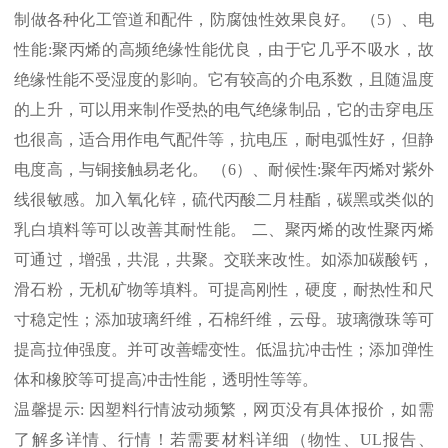
制做各种化工管道和配件，防腐蚀性效果良好。 （
5
）、电
性能
:
聚丙烯的高频绝缘性能优良，由于它几乎不吸水，故
绝缘性能不受湿度的影响。它有较高的介电系数，且随温度
的上升，可以用来制作受热的电气绝缘制品，它的击穿电压
也很高，适合用作电气配件等，抗电压，耐电弧性好，但静
电度高，与铜接触易老化。 （
6
）、耐候性
:
聚年丙烯对紫外
线很敏感。加入氧化锌，硫代丙酸二月桂酯，碳黑或类似的
乳白填料等可以改善其耐性能。 二、聚丙烯的改性聚丙烯
可通过，增强，共混，共聚。交联来改性。如添加碳酸钙，
滑石粉，无机矿物等填料。可提高刚性，硬度，耐热性和尺
寸稳定性；添加玻璃纤维，石棉纤维，云母。玻璃微珠等可
提高拉伸强度。并可改善蠕变性。低温抗冲击性；添加弹性
体和橡胶等可提高冲击性能，透明性等等。
温馨提示
:
因塑料行情波动频繁，网页没有具体报价，如需
了解多详情、行情！若需要材料详细（物性、
UL
报告、