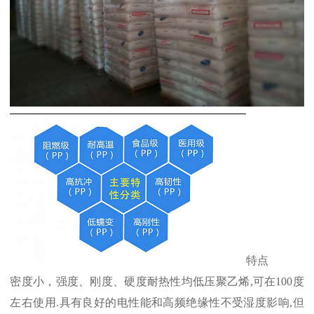
特点
密度小，强度、刚度、硬度耐热性均低压聚乙烯
,
可在
100
度
左右使用
.
具有良好的电性能和高频绝缘性不受湿度影响
,
但