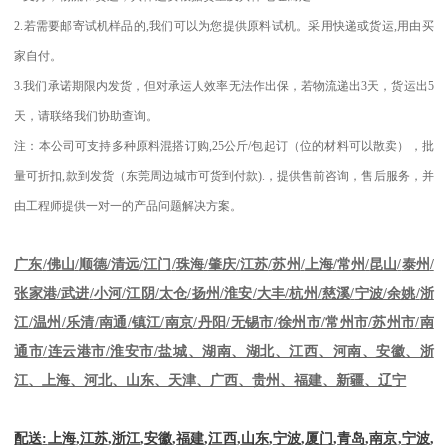
2.
若需要邮寄试机样品的
,
我们可以为您提供原料试机。采用快递或货运
,
用由买
家自付。
3.
我们承诺期限内发货，但对承运人效率无法作出保，若物流递出
3
天，货运出
5
天，请联络我们协助查询。
注：本公司可支持多种原料混搭订购
,25
公斤
/
包起订（位的材料可以散卖），批
量可折扣
,
款到发货（东莞周边城市可货到付款
).
，提供售前咨询，售后服务，并
由工程师提供一对一的产品问题解决方案。
江苏
/
苏州
/
上海
/
常州
/
昆山
/
泰州
/
广东
/
佛山
/
顺德
/
清远
/
江门
/
珠海
/
肇庆
/
张家港
/
武进
/
小河
/
江阴
/
太仓
/
扬州
/
淮安
/
大丰
/
杭州
/
慈溪
/
宁波
/
余姚
/
浙
江
/
温州
/
乐清
/
南通
/
镇江
/
南京
/
丹阳
/
无锡市
/
徐州市
/
常州市
/
苏州市
/
南
通市
/
连云港市
/
淮安市
/
盐城、湖南、湖北、江西、河南、安徽、浙
江、上海、河北、山东、天津、广西、贵州、福建、新疆、辽宁
配送
:
上海
,
江苏
,
浙江
,
安徽
,
福建
,
江西
,
山东
,
宁波
,
厦门
,
青岛
,
南京
,
宁波
,