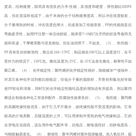
度高，结构规整，因而具有优良的力学
.
性能，其强度和硬度，弹性都比
HDPE
高，但在室温和低温下，由于本身的分子结构规整度高，所以冲击强度较差，
分子量增加的时候，冲击强度也增大，但成形加工性能变差，
PP
的性能就是抗
弯曲疲劳性，如用
PP
注塑一体活动铰链，能承受
7×10
的
7
次开闭的折迭弯曲而无
损坏痕迹，干摩擦系数与尼龙相似。但在油润滑下，不如龙。
（
3
）、热性能：
PP
具有良好的耐热性，熔点在
164~170
℃
，制品能在
100
℃
以上温度进行，在不
受外力的情况下，
150
℃
也。脆化温度为
-35
℃
，在
-35
℃
会发生脆化，耐寒性不如
聚乙烯。
（
4
）、化学稳定性：聚丙烯的化学稳定性很好，除能被浓
**
侵蚀外，
对其它各种化学试剂都比较稳定，但低分子量的脂肪烃，芳香烃和氯化烃等能
使
PP
软化和溶胀，同时它的化学稳定性随结晶度的增加还有所提高，所以聚丙
烯适合制做各种化工管道和配件，防腐蚀性效果良好。
（
5
）、电性能：聚丙烯
的高频绝缘性能优良，由于它几乎不吸水，故绝缘性能不受湿度的影响。它有
较高的介电系数，且随温度的上升，可以用来制作受热的电气绝缘制品，它的
击穿电压也很高，适合用作电气配件等，抗电压，耐电弧性好，但静电度高，
与铜接触易老化。
（
6
）、耐候性：聚年丙烯对紫外线很敏感。加入氧化锌，硫