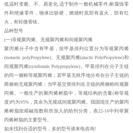
低温时变脆、不、易老化
.
适于制作一般机械零件
,
耐腐蚀零
件和绝缘零件，物体比较硬，燃烧时底部有蓝火，部有红
火，有轻微香味。
品种型号
(
一
)
等规聚丙烯、无规聚丙烯和间规聚丙烯
聚丙烯分子中含有甲基，按甲基排列位置分为等规聚丙烯
(isotaetic polyPropylene)
、无规聚丙烯
(atactic PolyPropylene)
和
间规聚丙烯
(syndiotatic Polypropylene)
。甲基排列在分子主链
的同一侧称等规聚丙烯；若甲基无秩序地分布在分子主链的
两侧称无规聚丙烯；当甲基交替排列在主链的两侧称间规聚
丙烯。一般生产的聚丙烯树脂中，等规结构的含量
(
称等规
度
)
约为
95%
，其余为无规或间规聚丙烯。我国现生产的聚丙
烯树脂按熔融指数和所加入的助剂分类，表
22-16
中列举聚
丙烯树脂的主要型号。
如未找到合适的型号，多的型号请来电咨询
!