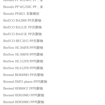
Borealis PP WG341C
PP
，未
Borealis PP WG350C
PP
，未
Borealis PP4821
非聚烯烃
BorECO BA2000
PP
共聚物
BorECO BA212E
PP
共聚物
BorECO BA415E
PP
共聚物
BorECO BEC5015
PP
共聚物
Borflow HL504FB
PP
均聚物
Borflow HL508FB
PP
均聚物
Borflow HL512FB
PP
均聚物
Borflow HL612FB
PP
均聚物
Bormed BE860MO
PP
共聚物
Bormed DM55 pharm
PP
均聚物
Bormed HD800CF
PP
均聚物
Bormed HD810MO
PP
均聚物
Bormed HD850MO
PP
均聚物