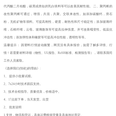
代丙酸二月桂酯，碳黑或类似的乳白填料等可以改善其耐性能。
二、聚丙烯的
改性聚丙烯可通过，增强，共混，共聚。交联来改性。如添加碳酸钙，滑石
粉，无机矿物等填料。可提高刚性，硬度，耐热性和尺寸稳定性；添加玻璃纤
维，石棉纤维，云母。玻璃微珠等可提高拉伸强度。并可改善蠕变性。低温抗
冲击性；添加弹性体和橡胶等可提高冲击性能，透明性等等。
温馨提示：
因塑料行情波动频繁，网页没有具体报价，如需了解多详情、行
情！若需要材料详细（物性、
UL
报告、
RoSH
标准、
检测报告等），请联系我司
工作人员索取。
《选择我们
(
恒屹
)
的理由》
:
1
、
提供小批量试模。
2
、
7x24
小时技术跟踪支持。
3
、技术全程指导。质量优良，价格适中。
4
、
17
点前下单，当天发货。出货
2
、
批发说明
1.
支持，物流和货运，具体运费根据货量及具体地址而定
.