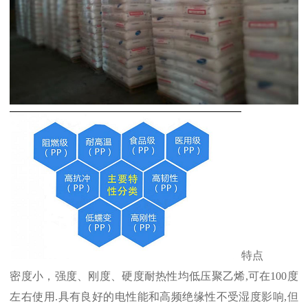
特点
密度小，强度、刚度、硬度耐热性均低压聚乙烯
,
可在
100
度
左右使用
.
具有良好的电性能和高频绝缘性不受湿度影响
,
但