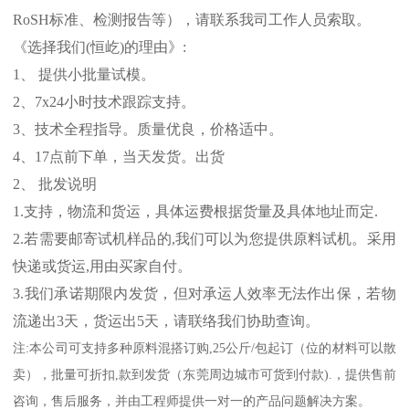
RoSH
标准、
检测报告等），请联系我司工作人员索取。
《选择我们
(
恒屹
)
的理由》
:
1
、 提供小批量试模。
2
、
7x24
小时技术跟踪支持。
3
、技术全程指导。质量优良，价格适中。
4
、
17
点前下单，当天发货。出货
2
、 批发说明
1.
支持，物流和货运，具体运费根据货量及具体地址而定
.
2.
若需要邮寄试机样品的
,
我们可以为您提供原料试机。采用
快递或货运
,
用由买家自付。
3.
我们承诺期限内发货，但对承运人效率无法作出保，若物
流递出
3
天，货运出
5
天，请联络我们协助查询。
注
:
本公司可支持多种原料混搭订购
,25
公斤
/
包起订（位的材料可以散
卖），批量可折扣
,
款到发货（东莞周边城市可货到付款
).
，提供售前
咨询，售后服务，并由工程师提供一对一的产品问题解决方案。