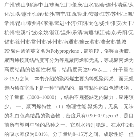
广州
/
佛山
/
顺德
/
中山
/
珠海
/
江门
/
肇庆
/
山水
/
四会
/
连州
/
清远
/
从
化
/
汕头
/
惠州
/
汕尾
/
长沙
/
南宁
/
江西
/
湖北
/
安徽
/
江苏
/
苏州
/
上海
/
常州
/
昆山
/
泰州
/
张家港
/
武进
/
小河
/
江阴
/
太仓
/
扬州
/
淮安
/
大丰
/
杭州
/
慈溪
/
宁波
/
余姚
/
浙江
/
温州
/
乐清
/
南通
/
镇江
/
南京
/
丹阳
/
无
锡市
/
徐州市
/
常州市
/
苏州市
/
南通市
/
连云港市
/
淮安市
/
盐城
PP
聚丙烯的英文名为
Polypropylene
，简称
PP
，俗称百折胶。
聚丙烯按其结晶度可分为等规聚丙烯和无规，等规聚丙烯为
高度结晶的热塑性树脂，结晶度高达
95%
以上，分子量在
8~15
万之间，本书介绍的聚丙烯主要为等规聚丙烯。而无规
聚丙烯在室温下是一种非结晶的、微带粘性的白色蜡状物，
分子量低（
3000~10000
），结构不规整缺乏内聚力，应用较
少。 一、聚丙烯特性 （
1
）物理性能
:
聚烯为，无臭，无味
的乳白色高结晶的聚合物，密度只有
0.90~0.91g/cm3
，是目
前所有塑料中轻的品种之一。它对水特别稳定。在水中
24h
的吸水率仅为
0.01%
、分子量约
8~15
万之间。成形性好，但