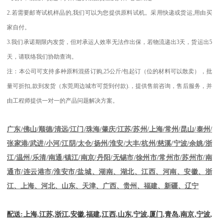
2.
若需要邮寄试机样品的
,
我们可以为您提供原料试机。采用快递或货运
,
用由买
家自付。
3.
我们承诺期限内发货，但对承运人效率无法作出保，若物流递出
3
天，货运出
5
天，请联络我们协助查询。
注：本公司可支持多种原料混搭订购
,25
公斤
/
包起订（位的材料可以散卖），批
量可折扣
,
款到发货（东莞周边城市可货到付款
).
，提供售前咨询，售后服务，并
由工程师提供一对一的产品问题解决方案。
江苏
/
苏州
/
上海
/
常州
/
昆山
/
泰州
/
广东
/
佛山
/
顺德
/
清远
/
江门
/
珠海
/
肇庆
/
张家港
/
武进
/
小河
/
江阴
/
太仓
/
扬州
/
淮安
/
大丰
/
杭州
/
慈溪
/
宁波
/
余姚
/
浙
江
/
温州
/
乐清
/
南通
/
镇江
/
南京
/
丹阳
/
无锡市
/
徐州市
/
常州市
/
苏州市
/
南
通市
/
连云港市
/
淮安市
/
盐城、湖南、湖北、江西、河南、安徽、浙
江、上海、河北、山东、天津、广西、贵州、福建、新疆、辽宁
配送
:
上海
,
江苏
,
浙江
,
安徽
,
福建
,
江西
,
山东
,
宁波
,
厦门
,
青岛
,
南京
,
宁波
,