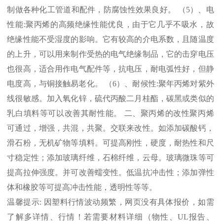
制做各种化工管道和配件，防腐蚀性效果良好。 （
5
）、电
性能
:
聚丙烯的高频绝缘性能优良，由于它几乎不吸水，故
绝缘性能不受湿度的影响。它有较高的介电系数，且随温度
的上升，可以用来制作受热的电气绝缘制品，它的击穿电压
也很高，适合用作电气配件等，抗电压，耐电弧性好，但静
电度高，与铜接触易老化。 （
6
）、耐候性
:
聚年丙烯对紫外
线很敏感。加入氧化锌，硫代丙酸二月桂酯，碳黑或类似的
乳白填料等可以改善其耐性能。 二、聚丙烯的改性聚丙烯
可通过，增强，共混，共聚。交联来改性。如添加碳酸钙，
滑石粉，无机矿物等填料。可提高刚性，硬度，耐热性和尺
寸稳定性；添加玻璃纤维，石棉纤维，云母。玻璃微珠等可
提高拉伸强度。并可改善蠕变性。低温抗冲击性；添加弹性
体和橡胶等可提高冲击性能，透明性等等。
温馨提示
:
因塑料行情波动频繁，网页没有具体报价，如需
了解多详情、行情！若需要材料详细（物性、
UL
报告、