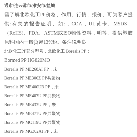
通市/连云港市/淮安市/盐城
需了解北欧化工
PP
价格、作用、行情、报价、可为客户提
供
:
有关的报告证明、如
:
，
COA
，
UL
黄卡、
MSDS
、
（
RoHS)
、
FDA
、
ASTM
或
ISO
物性资料，明等。提供塑胶
原料国内一般贸易
13%
税。备注说明良
北欧化工
PP
部分
型号，北欧化工
Borealis PP
：
Bormed
PP
HG820MO
Borealis PP ME268AI
PP
，未
Borealis PP ME300Z
PP
共聚物
Borealis PP ME400UB
PP
，未
Borealis PP ME403U
PP
共聚物
Borealis PP ME433U
PP
，未
Borealis PP ME471U
PP
共聚物
Borealis PP MG119U
PP
共聚物
Borealis PP MG302AI
PP
，未