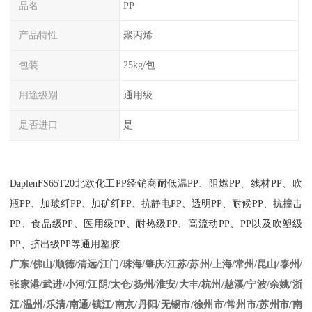
品名
PP
产品特性
聚丙烯
包装
25kg/包
用途级别
通用级
是否进口
是
DaplenFS65T20
北欧化工
PP
经销商耐低温
PP
、阻燃
PP
、线材
PP
、吹
瓶
PP
、加玻纤
PP
、加矿纤
PP
、抗静电
PP
、透明
PP
、耐候
PP
、抗撞击
PP
、食品级
PP
、医用级
PP
、耐热级
PP
、高流动
PP
、
PP
以及吹塑级
PP
、挤出级
PP
等通用塑胶
江苏/苏州/上海/常州/昆山/泰州/
广东/佛山/顺德/清远/江门/珠海/肇庆/
张家港/武进/小河/江阴/太仓/扬州/淮安/大丰/杭州/慈溪/宁波/余姚/浙
江/温州/乐清/南通/镇江/南京/丹阳/无锡市/徐州市/常州市/苏州市/南