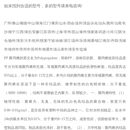
如未找到合适的型号，多的型号请来电咨询
!
广州
/
佛山
/
顺德
/
中山
/
珠海
/
江门
/
肇庆
/
山水
/
四会
/
连州
/
清远
/
从化
/
汕头
/
惠州
/
汕尾
/
长
沙
/
南宁
/
江西
/
湖北
/
安徽
/
江苏
/
苏州
/
上海
/
常州
/
昆山
/
泰州
/
张家港
/
武进
/
小河
/
江阴
/
太
仓
/
扬州
/
淮安
/
大丰
/
杭州
/
慈溪
/
宁波
/
余姚
/
浙江
/
温州
/
乐清
/
南通
/
镇江
/
南京
/
丹阳
/
无锡
市
/
徐州市
/
常州市
/
苏州市
/
南通市
/
连云港市
/
淮安市
/
盐城
PP
聚丙烯的英文名为
Polypropylene
，简称
PP
，俗称百折胶。 聚丙烯按其结晶度
可分为等规聚丙烯和无规，等规聚丙烯为高度结晶的热塑性树脂，结晶度高达
95%
以上，分子量在
8~15
万之间，本书介绍的聚丙烯主要为等规聚丙烯。而无规
聚丙烯在室温下是一种非结晶的、微带粘性的白色蜡状物，分子量低
（
3000~10000
），结构不规整缺乏内聚力，应用较少。
一、聚丙烯特性
（
1
）
物理性能：聚烯为，无臭，无味的乳白色高结晶的聚合物，密度只有
0.90~0.91g/cm3
，是目前所有塑料中轻的品种之一。它对水特别稳定。在水中
24h
的吸水率仅为
0.01%
、分子量约
8~15
万之间。成形性好，但因收缩率大，厚
璧制品易凹陷。制品表面光泽好，易于着色。
（
2
）、力学性能：聚丙烯的结晶