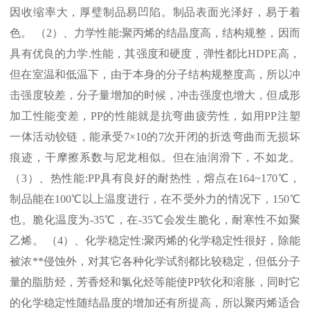
因收缩率大，厚璧制品易凹陷。制品表面光泽好，易于着
色。 （
2
）、力学性能
:
聚丙烯的结晶度高，结构规整，因而
具有优良的力学
.
性能，其强度和硬度，弹性都比
HDPE
高，
但在室温和低温下，由于本身的分子结构规整度高，所以冲
击强度较差，分子量增加的时候，冲击强度也增大，但成形
加工性能变差，
PP
的性能就是抗弯曲疲劳性，如用
PP
注塑
一体活动铰链，能承受
7×10
的
7
次开闭的折迭弯曲而无损坏
痕迹，干摩擦系数与尼龙相似。但在油润滑下，不如龙。
（
3
）、热性能
:PP
具有良好的耐热性，熔点在
164~170℃
，
制品能在
100℃
以上温度进行，在不受外力的情况下，
150℃
也。脆化温度为
-35℃
，在
-35℃
会发生脆化，耐寒性不如聚
乙烯。 （
4
）、化学稳定性
:
聚丙烯的化学稳定性很好，除能
被浓
**
侵蚀外，对其它各种化学试剂都比较稳定，但低分子
量的脂肪烃，芳香烃和氯化烃等能使
PP
软化和溶胀，同时它
的化学稳定性随结晶度的增加还有所提高，所以聚丙烯适合