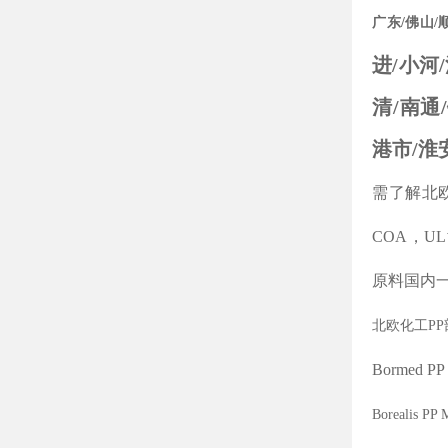
广东/佛山/
进/小河
清/南通
港市/淮
需了解北
COA
，
UL
原料国内
北欧化工
PP
Bormed
P
Borealis PP