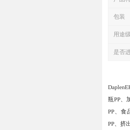
包装
用途
是否
DaplenE
瓶
PP
、
PP
、食
PP
、挤