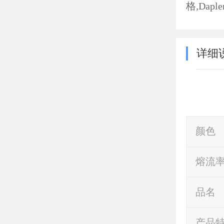
格,Dap
详细
颜色
熔流
品名
产品