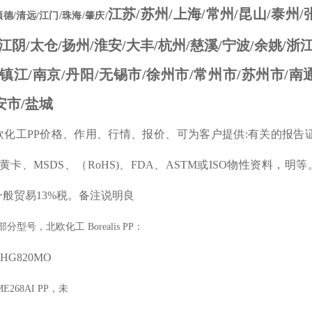
江苏/苏州/上海/常州/昆山/泰州/
顺德/清远/江门/珠海/肇庆/
/江阴/太仓/扬州/淮安/大丰/杭州/慈溪/宁波/余姚/浙江
/镇江/南京/丹阳/无锡市/徐州市/常州市/苏州市/南
安市/盐城
欧化工
PP
价格、作用、行情、报价、可为客户提供
:
有关的报告
黄卡、
MSDS
、
（
RoHS)
、
FDA
、
ASTM
或
ISO
物性资料，明等
一般贸易
13%
税。备注说明良
部分
型号，北欧化工
Borealis PP
：
P
HG820MO
 ME268AI
PP
，未