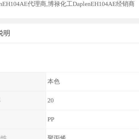
lenEH104AE代理商,博禄化工DaplenEH104AE经销商
说明
本色
率
20
PP
特性
聚丙烯