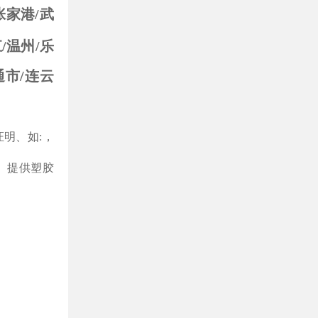
张家港/武
/温州/乐
通市/连云
证明、如
:
，
。提供塑胶