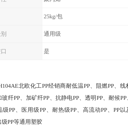
25kg/包
级别
通用级
进口
是
H104AE
北欧化工
PP
经销商耐低温
PP
、阻燃
PP
、线
加玻纤
PP
、加矿纤
PP
、抗静电
PP
、透明
PP
、耐候
PP
品级
PP
、医用级
PP
、耐热级
PP
、高流动
PP
、
PP
以
出级
PP
等通用塑胶