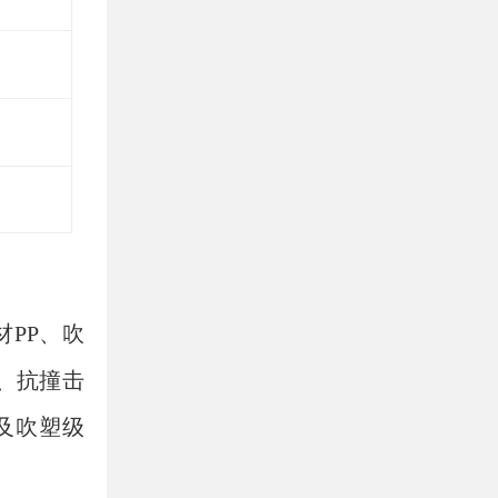
材
PP
、吹
、抗撞击
及吹塑级