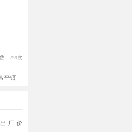
数：
259
次
常平镇
AE出厂价