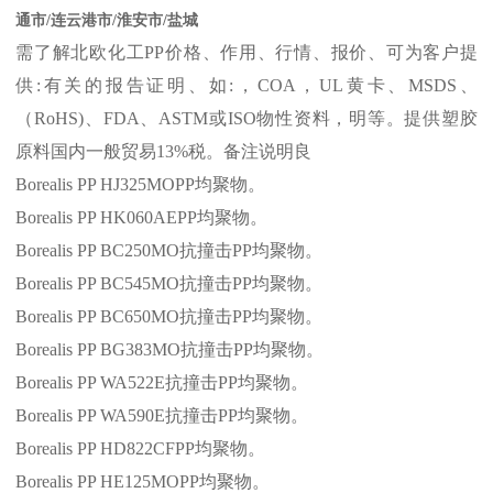
通市/连云港市/淮安市/盐城
需了解北欧化工
PP
价格、作用、行情、报价、可为客户提
供
:
有关的报告证明、如
:
，
COA
，
UL
黄卡、
MSDS
、
（
RoHS)
、
FDA
、
ASTM
或
ISO
物性资料，明等。提供塑胶
原料国内一般贸易
13%
税。备注说明良
Borealis PP HJ325MOPP
均聚物。
Borealis PP HK060AEPP
均聚物。
Borealis PP BC250MO
抗撞击
PP
均聚物。
Borealis PP BC545MO
抗撞击
PP
均聚物。
Borealis PP BC650MO
抗撞击
PP
均聚物。
Borealis PP BG383MO
抗撞击
PP
均聚物。
Borealis PP WA522E
抗撞击
PP
均聚物。
Borealis PP WA590E
抗撞击
PP
均聚物。
Borealis PP HD822CFPP
均聚物。
Borealis PP HE125MOPP
均聚物。