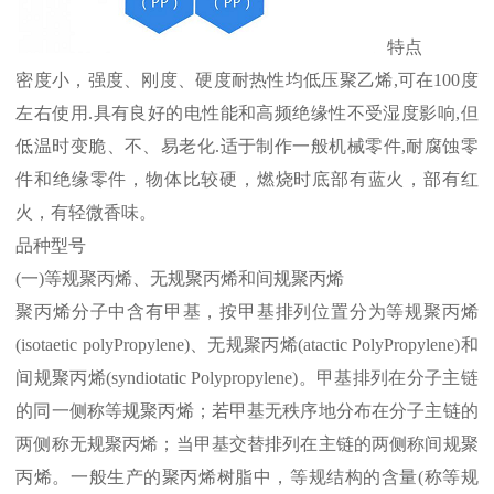
特点
密度小，强度、刚度、硬度耐热性均低压聚乙烯
,
可在
100
度
左右使用
.
具有良好的电性能和高频绝缘性不受湿度影响
,
但
低温时变脆、不、易老化
.
适于制作一般机械零件
,
耐腐蚀零
件和绝缘零件，物体比较硬，燃烧时底部有蓝火，部有红
火，有轻微香味。
品种型号
(
一
)
等规聚丙烯、无规聚丙烯和间规聚丙烯
聚丙烯分子中含有甲基，按甲基排列位置分为等规聚丙烯
(isotaetic polyPropylene)
、无规聚丙烯
(atactic PolyPropylene)
和
间规聚丙烯
(syndiotatic Polypropylene)
。甲基排列在分子主链
的同一侧称等规聚丙烯；若甲基无秩序地分布在分子主链的
两侧称无规聚丙烯；当甲基交替排列在主链的两侧称间规聚
丙烯。一般生产的聚丙烯树脂中，等规结构的含量
(
称等规