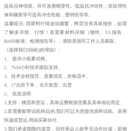
提高拉伸强度。并可改善蠕变性。低温抗冲击性；添加弹性
体和橡胶等可提高冲击性能，透明性等等。
温馨提示
:
因塑料行情波动频繁，网页没有具体报价，如需
了解多详情、行情！若需要材料详细（物性、
UL
报告、
RoSH
标准、
检测报告等），请联系我司工作人员索取。
《选择我们
(
恒屹
)
的理由》
:
1
、 提供小批量试模。
2
、
7x24
小时技术跟踪支持。
3
、技术全程指导。质量优良，价格适中。
4
、
17
点前下单，当天发货。出货
2
、 批发说明
1.
支持，物流和货运，具体运费根据货量及具体地址而定
.
2.
若需要邮寄试机样品的
,
我们可以为您提供原料试机。采用
快递或货运
,
用由买家自付。
3.
我们承诺期限内发货，但对承运人效率无法作出保，若物