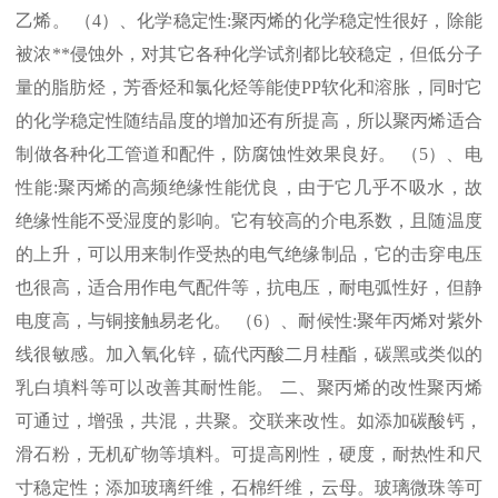
乙烯。 （
4
）、化学稳定性
:
聚丙烯的化学稳定性很好，除能
被浓
**
侵蚀外，对其它各种化学试剂都比较稳定，但低分子
量的脂肪烃，芳香烃和氯化烃等能使
PP
软化和溶胀，同时它
的化学稳定性随结晶度的增加还有所提高，所以聚丙烯适合
制做各种化工管道和配件，防腐蚀性效果良好。 （
5
）、电
性能
:
聚丙烯的高频绝缘性能优良，由于它几乎不吸水，故
绝缘性能不受湿度的影响。它有较高的介电系数，且随温度
的上升，可以用来制作受热的电气绝缘制品，它的击穿电压
也很高，适合用作电气配件等，抗电压，耐电弧性好，但静
电度高，与铜接触易老化。 （
6
）、耐候性
:
聚年丙烯对紫外
线很敏感。加入氧化锌，硫代丙酸二月桂酯，碳黑或类似的
乳白填料等可以改善其耐性能。 二、聚丙烯的改性聚丙烯
可通过，增强，共混，共聚。交联来改性。如添加碳酸钙，
滑石粉，无机矿物等填料。可提高刚性，硬度，耐热性和尺
寸稳定性；添加玻璃纤维，石棉纤维，云母。玻璃微珠等可