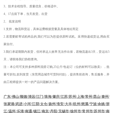
3
、技术全程指导。质量优良，价格适中。
4
、
17
点前下单，当天发货。出货
2
、
批发说明
1.
支持，物流和货运，具体运费根据货量及具体地址而定
.
2.
若需要邮寄试机样品的
,
我们可以为您提供原料试机。采用快递或货运
,
用由买
家自付。
3.
我们承诺期限内发货，但对承运人效率无法作出保，若物流递出
3
天，货运出
5
天，请联络我们协助查询。
注：本公司可支持多种原料混搭订购
,25
公斤
/
包起订（位的材料可以散卖），批
量可折扣
,
款到发货（东莞周边城市可货到付款
).
，提供售前咨询，售后服务，并
由工程师提供一对一的产品问题解决方案。
江苏
/
苏州
/
上海
/
常州
/
昆山
/
泰州
/
广东
/
佛山
/
顺德
/
清远
/
江门
/
珠海
/
肇庆
/
张家港
/
武进
/
小河
/
江阴
/
太仓
/
扬州
/
淮安
/
大丰
/
杭州
/
慈溪
/
宁波
/
余姚
/
浙
江
/
温州
/
乐清
/
南通
/
镇江
/
南京
/
丹阳
/
无锡市
/
徐州市
/
常州市
/
苏州市
/
南