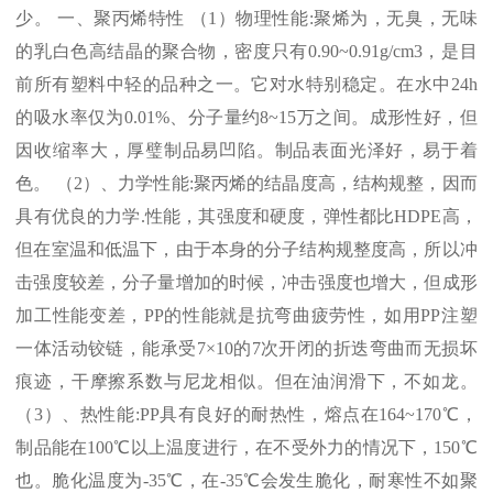
少。 一、聚丙烯特性 （
1
）物理性能
:
聚烯为，无臭，无味
的乳白色高结晶的聚合物，密度只有
0.90~0.91g/cm3
，是目
前所有塑料中轻的品种之一。它对水特别稳定。在水中
24h
的吸水率仅为
0.01%
、分子量约
8~15
万之间。成形性好，但
因收缩率大，厚璧制品易凹陷。制品表面光泽好，易于着
色。 （
2
）、力学性能
:
聚丙烯的结晶度高，结构规整，因而
具有优良的力学
.
性能，其强度和硬度，弹性都比
HDPE
高，
但在室温和低温下，由于本身的分子结构规整度高，所以冲
击强度较差，分子量增加的时候，冲击强度也增大，但成形
加工性能变差，
PP
的性能就是抗弯曲疲劳性，如用
PP
注塑
一体活动铰链，能承受
7×10
的
7
次开闭的折迭弯曲而无损坏
痕迹，干摩擦系数与尼龙相似。但在油润滑下，不如龙。
（
3
）、热性能
:PP
具有良好的耐热性，熔点在
164~170℃
，
制品能在
100℃
以上温度进行，在不受外力的情况下，
150℃
也。脆化温度为
-35℃
，在
-35℃
会发生脆化，耐寒性不如聚