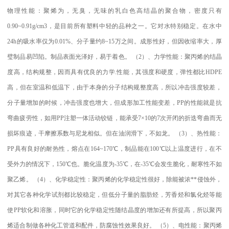
物理性能：聚烯为，无臭，无味的乳白色高结晶的聚合物，密度只有
0.90~0.91g/cm3
，是目前所有塑料中轻的品种之一。它对水特别稳定。在水中
24h
的吸水率仅为
0.01%
、分子量约
8~15
万之间。成形性好，但因收缩率大，厚
璧制品易凹陷。制品表面光泽好，易于着色。
（
2
）、力学性能：聚丙烯的结晶
度高，结构规整，因而具有优良的力学
.
性能，其强度和硬度，弹性都比
HDPE
高，但在室温和低温下，由于本身的分子结构规整度高，所以冲击强度较差，
分子量增加的时候，冲击强度也增大，但成形加工性能变差，
PP
的性能就是抗
弯曲疲劳性，如用
PP
注塑一体活动铰链，能承受
7×10
的
7
次开闭的折迭弯曲而无
损坏痕迹，干摩擦系数与尼龙相似。但在油润滑下，不如龙。
（
3
）、热性能：
PP
具有良好的耐热性，熔点在
164~170
℃
，制品能在
100
℃
以上温度进行，在不
受外力的情况下，
150
℃
也。脆化温度为
-35
℃
，在
-35
℃
会发生脆化，耐寒性不如
聚乙烯。
（
4
）、化学稳定性：聚丙烯的化学稳定性很好，除能被浓
**
侵蚀外，
对其它各种化学试剂都比较稳定，但低分子量的脂肪烃，芳香烃和氯化烃等能
使
PP
软化和溶胀，同时它的化学稳定性随结晶度的增加还有所提高，所以聚丙
烯适合制做各种化工管道和配件，防腐蚀性效果良好。
（
5
）、电性能：聚丙烯