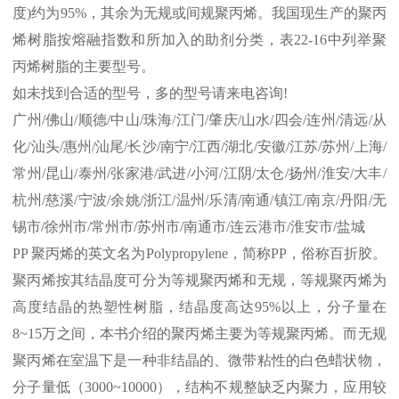
度
)
约为
95%
，其余为无规或间规聚丙烯。我国现生产的聚丙
烯树脂按熔融指数和所加入的助剂分类，表
22-16
中列举聚
丙烯树脂的主要型号。
如未找到合适的型号，多的型号请来电咨询
!
广州
/
佛山
/
顺德
/
中山
/
珠海
/
江门
/
肇庆
/
山水
/
四会
/
连州
/
清远
/
从
化
/
汕头
/
惠州
/
汕尾
/
长沙
/
南宁
/
江西
/
湖北
/
安徽
/
江苏
/
苏州
/
上海
/
常州
/
昆山
/
泰州
/
张家港
/
武进
/
小河
/
江阴
/
太仓
/
扬州
/
淮安
/
大丰
/
杭州
/
慈溪
/
宁波
/
余姚
/
浙江
/
温州
/
乐清
/
南通
/
镇江
/
南京
/
丹阳
/
无
锡市
/
徐州市
/
常州市
/
苏州市
/
南通市
/
连云港市
/
淮安市
/
盐城
PP
聚丙烯的英文名为
Polypropylene
，简称
PP
，俗称百折胶。
聚丙烯按其结晶度可分为等规聚丙烯和无规，等规聚丙烯为
高度结晶的热塑性树脂，结晶度高达
95%
以上，分子量在
8~15
万之间，本书介绍的聚丙烯主要为等规聚丙烯。而无规
聚丙烯在室温下是一种非结晶的、微带粘性的白色蜡状物，
分子量低（
3000~10000
），结构不规整缺乏内聚力，应用较