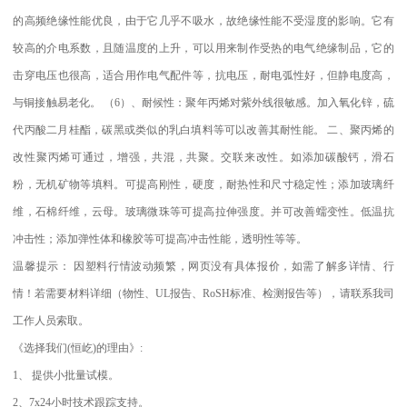
的高频绝缘性能优良，由于它几乎不吸水，故绝缘性能不受湿度的影响。它有
较高的介电系数，且随温度的上升，可以用来制作受热的电气绝缘制品，它的
击穿电压也很高，适合用作电气配件等，抗电压，耐电弧性好，但静电度高，
与铜接触易老化。
（
6
）、耐候性：聚年丙烯对紫外线很敏感。加入氧化锌，硫
代丙酸二月桂酯，碳黑或类似的乳白填料等可以改善其耐性能。
二、聚丙烯的
改性聚丙烯可通过，增强，共混，共聚。交联来改性。如添加碳酸钙，滑石
粉，无机矿物等填料。可提高刚性，硬度，耐热性和尺寸稳定性；添加玻璃纤
维，石棉纤维，云母。玻璃微珠等可提高拉伸强度。并可改善蠕变性。低温抗
冲击性；添加弹性体和橡胶等可提高冲击性能，透明性等等。
温馨提示：
因塑料行情波动频繁，网页没有具体报价，如需了解多详情、行
情！若需要材料详细（物性、
UL
报告、
RoSH
标准、
检测报告等），请联系我司
工作人员索取。
《选择我们
(
恒屹
)
的理由》
:
1
、
提供小批量试模。
2
、
7x24
小时技术跟踪支持。