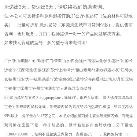
流递出
3
天，货运出
5
天，请联络我们协助查询。
注
:
本公司可支持多种原料混搭订购
,25
公斤
/
包起订（位的材料可以散
卖），批量可折扣
,
款到发货（东莞周边城市可货到付款
).
，提供售前
咨询，售后服务，并由工程师提供一对一的产品问题解决方案。
如未找到合适的型号，多的型号请来电咨询
!
广州
/
佛山
/
顺德
/
中山
/
珠海
/
江门
/
肇庆
/
山水
/
四会
/
连州
/
清远
/
从化
/
汕头
/
惠州
/
汕尾
/
长
沙
/
南宁
/
江西
/
湖北
/
安徽
/
江苏
/
苏州
/
上海
/
常州
/
昆山
/
泰州
/
张家港
/
武进
/
小河
/
江阴
/
太
仓
/
扬州
/
淮安
/
大丰
/
杭州
/
慈溪
/
宁波
/
余姚
/
浙江
/
温州
/
乐清
/
南通
/
镇江
/
南京
/
丹阳
/
无锡
市
/
徐州市
/
常州市
/
苏州市
/
南通市
/
连云港市
/
淮安市
/
盐城
PP
聚丙烯的英文名为
Polypropylene
，简称
PP
，俗称百折胶。 聚丙烯按其结晶度
可分为等规聚丙烯和无规，等规聚丙烯为高度结晶的热塑性树脂，结晶度高达
95%
以上，分子量在
8~15
万之间，本书介绍的聚丙烯主要为等规聚丙烯。而无规
聚丙烯在室温下是一种非结晶的、微带粘性的白色蜡状物，分子量低
（
3000~10000
），结构不规整缺乏内聚力，应用较少。
一、聚丙烯特性
（
1
）