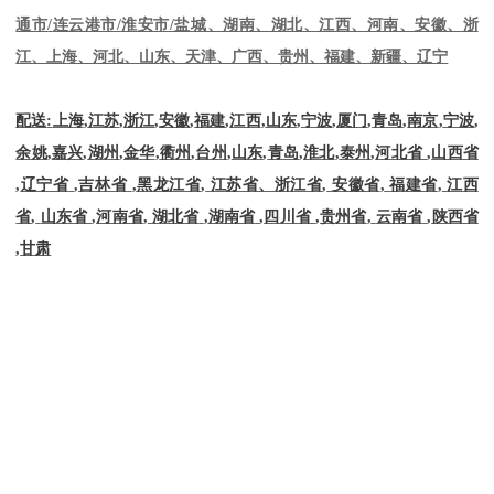
通市
/
连云港市
/
淮安市
/
盐城、湖南、湖北、江西、河南、安徽、浙
江、上海、河北、山东、天津、广西、贵州、福建、新疆、辽宁
配送
:
上海
,
江苏
,
浙江
,
安徽
,
福建
,
江西
,
山东
,
宁波
,
厦门
,
青岛
,
南京
,
宁波
,
余姚
,
嘉兴
,
湖州
,
金华
,
衢州
,
台州
,
山东
,
青岛
,
淮北
,
泰州
,
河北省
,
山西省
,
辽宁省
,
吉林省
,
黑龙江省
,
江苏省、浙江省
,
安徽省
,
福建省
,
江西
省
,
山东省
,
河南省
,
湖北省
,
湖南省
,
四川省
,
贵州省
,
云南省
,
陕西省
,
甘肃