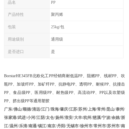
品名
PP
产品特性
聚丙烯
包装
25kg/包
用途级别
通用级
是否进口
是
BorstarHE345FB
北欧化工
PP
经销商耐低温
PP
、阻燃
PP
、线材
PP
、吹
瓶
PP
、加玻纤
PP
、加矿纤
PP
、抗静电
PP
、透明
PP
、耐候
PP
、抗撞击
PP
、食品级
PP
、医用级
PP
、耐热级
PP
、高流动
PP
、
PP
以及吹塑级
PP
、挤出级
PP
等通用塑胶
江苏/苏州/上海/常州/昆山/泰州/
广东/佛山/顺德/清远/江门/珠海/肇庆/
张家港/武进/小河/江阴/太仓/扬州/淮安/大丰/杭州/慈溪/宁波/余姚/浙
江/温州/乐清/南通/镇江/南京/丹阳/无锡市/徐州市/常州市/苏州市/南