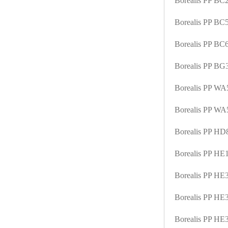
Borealis PP B
ABS塑胶粒
Borealis PP B
LLDPE线性低密度聚乙烯
Borealis PP B
LDPE低密度聚乙烯
Borealis PP B
TPE材料
Borealis PP W
TPU
Borealis PP W
POK
Borealis PP H
美国陶氏杜邦EVA
Borealis PP H
闽台亚聚EVA
Borealis PP H
韩国韩华EVA
Borealis PP H
山东联泓
Borealis PP H