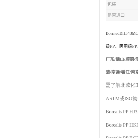
包装
杨子巴斯夫EVA
是否进口
TPV塑胶粒
法国阿科玛EVA
BormedBH348M
级
PP
、医用级
PP
美国杜邦PET
广东/佛山/顺德/
聚酰胺PA（尼龙）系列：
清/南通/镇江/南
聚丙烯PP
需了解北欧化
美国杜邦POM
ASTM
或
ISO
物
三井陶氏EVA
Borealis PP H
Hytrel TPEE
Borealis PP H
聚乙烯HDPE