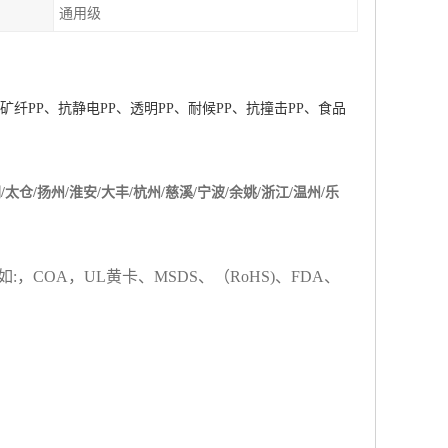
通用级
矿纤
PP
、抗静电
PP
、透明
PP
、耐候
PP
、抗撞击
PP
、食品
/太仓/扬州/淮安/大丰/杭州/慈溪/宁波/余姚/浙江/温州/乐
如
:
，
COA
，
UL
黄卡、
MSDS
、
（
RoHS)
、
FDA
、