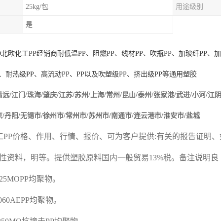
25kg/包
用途级别
是
O
北欧化工
PP
经销商耐低温
PP
、阻燃
PP
、线材
PP
、吹瓶
PP
、加玻纤
PP
、加
、耐热级
PP
、高流动
PP
、
PP
以及吹塑级
PP
、挤出级
PP
等通用塑胶
清远/江门/珠海/肇庆/
江苏/苏州/上海/常州/昆山/泰州/张家港/武进/小河/江阴
京/丹阳/无锡市/徐州市/常州市/苏州市/南通市/连云港市/淮安市/盐城
工
PP
价格、作用、行情、报价、可为客户提供
:
有关的报告证明、
性资料，明等。提供塑胶原料国内一般贸易
13%
税。备注说明良
J325MOPP
均聚物。
K060AEPP
均聚物。