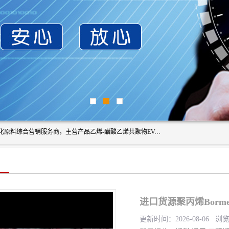
东莞市恒屹国际贸易有限公司（简称：恒屹国际）是一家石化原料综合营销服务商，主营产品乙烯-醋酸乙烯共聚物EVA、聚酰胺PA（尼龙）、醚酯型热塑弹性体TPEE等，公司秉承以市场为导向的战略思想，致力于大宗石化原料在中国市场的营销服务业务，为客户提供一站式的全面服务。
进口货源聚丙烯Borme
更新时间：2026-08-06 浏