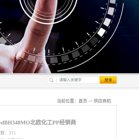
当前位置：
首页
->
供应商机
dBH348MO北欧化工PP经销商
览数：215