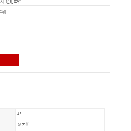
塑料
通用塑料
平镇
45
聚丙烯