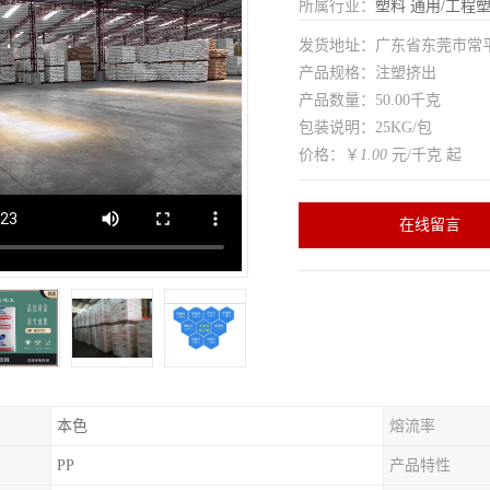
所属行业：
塑料
通用/工程
发货地址：广东省东莞市常
产品规格：注塑挤出
产品数量：50.00千克
包装说明：25KG/包
价格：￥
1.00
元/千克 起
在线留言
本色
熔流率
PP
产品特性