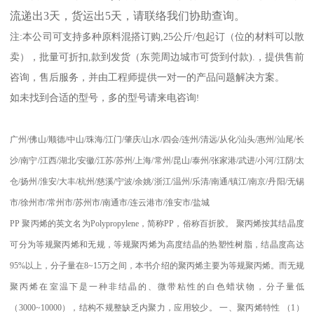
流递出
3
天，货运出
5
天，请联络我们协助查询。
注
:
本公司可支持多种原料混搭订购
,25
公斤
/
包起订（位的材料可以散
卖），批量可折扣
,
款到发货（东莞周边城市可货到付款
).
，提供售前
咨询，售后服务，并由工程师提供一对一的产品问题解决方案。
如未找到合适的型号，多的型号请来电咨询
!
广州
/
佛山
/
顺德
/
中山
/
珠海
/
江门
/
肇庆
/
山水
/
四会
/
连州
/
清远
/
从化
/
汕头
/
惠州
/
汕尾
/
长
沙
/
南宁
/
江西
/
湖北
/
安徽
/
江苏
/
苏州
/
上海
/
常州
/
昆山
/
泰州
/
张家港
/
武进
/
小河
/
江阴
/
太
仓
/
扬州
/
淮安
/
大丰
/
杭州
/
慈溪
/
宁波
/
余姚
/
浙江
/
温州
/
乐清
/
南通
/
镇江
/
南京
/
丹阳
/
无锡
市
/
徐州市
/
常州市
/
苏州市
/
南通市
/
连云港市
/
淮安市
/
盐城
PP
聚丙烯的英文名为
Polypropylene
，简称
PP
，俗称百折胶。 聚丙烯按其结晶度
可分为等规聚丙烯和无规，等规聚丙烯为高度结晶的热塑性树脂，结晶度高达
95%
以上，分子量在
8~15
万之间，本书介绍的聚丙烯主要为等规聚丙烯。而无规
聚丙烯在室温下是一种非结晶的、微带粘性的白色蜡状物，分子量低
（
3000~10000
），结构不规整缺乏内聚力，应用较少。
一、聚丙烯特性
（
1
）