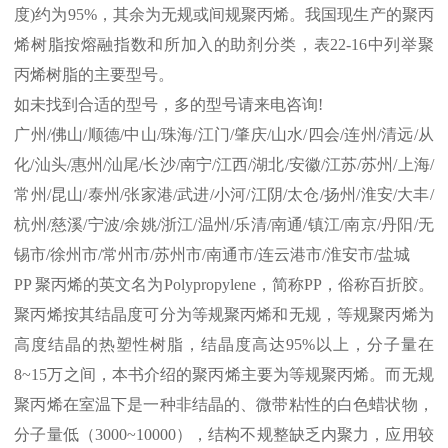
度
)
约为
95%
，其余为无规或间规聚丙烯。我国现生产的聚丙
烯树脂按熔融指数和所加入的助剂分类，表
22-16
中列举聚
丙烯树脂的主要型号。
如未找到合适的型号，多的型号请来电咨询
!
广州
/
佛山
/
顺德
/
中山
/
珠海
/
江门
/
肇庆
/
山水
/
四会
/
连州
/
清远
/
从
化
/
汕头
/
惠州
/
汕尾
/
长沙
/
南宁
/
江西
/
湖北
/
安徽
/
江苏
/
苏州
/
上海
/
常州
/
昆山
/
泰州
/
张家港
/
武进
/
小河
/
江阴
/
太仓
/
扬州
/
淮安
/
大丰
/
杭州
/
慈溪
/
宁波
/
余姚
/
浙江
/
温州
/
乐清
/
南通
/
镇江
/
南京
/
丹阳
/
无
锡市
/
徐州市
/
常州市
/
苏州市
/
南通市
/
连云港市
/
淮安市
/
盐城
PP
聚丙烯的英文名为
Polypropylene
，简称
PP
，俗称百折胶。
聚丙烯按其结晶度可分为等规聚丙烯和无规，等规聚丙烯为
高度结晶的热塑性树脂，结晶度高达
95%
以上，分子量在
8~15
万之间，本书介绍的聚丙烯主要为等规聚丙烯。而无规
聚丙烯在室温下是一种非结晶的、微带粘性的白色蜡状物，
分子量低（
3000~10000
），结构不规整缺乏内聚力，应用较