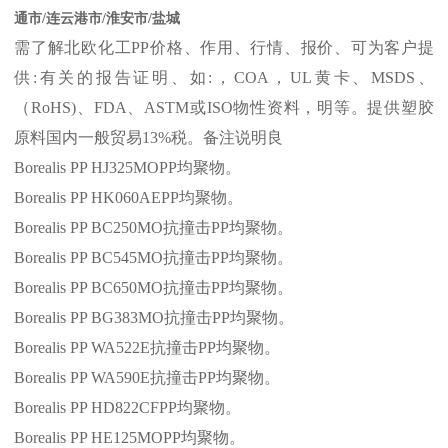
通市/连云港市/淮安市/盐城
需了解北欧化工
PP
价格、作用、行情、报价、可为客户提
供
:
有关的报告证明、如
:
，
COA
，
UL
黄卡、
MSDS
、
（
RoHS)
、
FDA
、
ASTM
或
ISO
物性资料，明等。提供塑胶
原料国内一般贸易
13%
税。备注说明良
Borealis PP HJ325MOPP
均聚物。
Borealis PP HK060AEPP
均聚物。
Borealis PP BC250MO
抗撞击
PP
均聚物。
Borealis PP BC545MO
抗撞击
PP
均聚物。
Borealis PP BC650MO
抗撞击
PP
均聚物。
Borealis PP BG383MO
抗撞击
PP
均聚物。
Borealis PP WA522E
抗撞击
PP
均聚物。
Borealis PP WA590E
抗撞击
PP
均聚物。
Borealis PP HD822CFPP
均聚物。
Borealis PP HE125MOPP
均聚物。