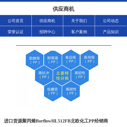
供应商机
公司首页
供应商机
关于我们
公司动态
荣誉认证
招聘中心
客户案例
产品知识
进口货源聚丙烯BorflowHL512FB北欧化工PP经销商