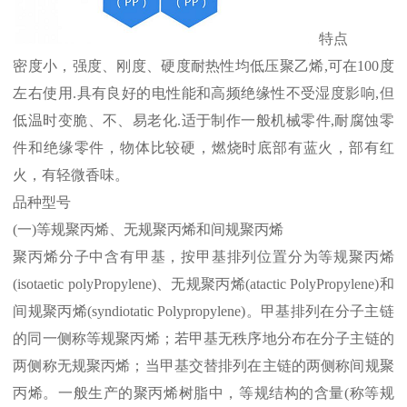
特点
密度小，强度、刚度、硬度耐热性均低压聚乙烯
,
可在
100
度
左右使用
.
具有良好的电性能和高频绝缘性不受湿度影响
,
但
低温时变脆、不、易老化
.
适于制作一般机械零件
,
耐腐蚀零
件和绝缘零件，物体比较硬，燃烧时底部有蓝火，部有红
火，有轻微香味。
品种型号
(
一
)
等规聚丙烯、无规聚丙烯和间规聚丙烯
聚丙烯分子中含有甲基，按甲基排列位置分为等规聚丙烯
(isotaetic polyPropylene)
、无规聚丙烯
(atactic PolyPropylene)
和
间规聚丙烯
(syndiotatic Polypropylene)
。甲基排列在分子主链
的同一侧称等规聚丙烯；若甲基无秩序地分布在分子主链的
两侧称无规聚丙烯；当甲基交替排列在主链的两侧称间规聚
丙烯。一般生产的聚丙烯树脂中，等规结构的含量
(
称等规