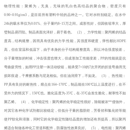
物理性能：聚烯为，无臭，无味的乳白色高结晶的聚合物，密度只有
0.90~0.91g/cm3
，是目前所有塑料中轻的品种之一。它对水特别稳定。在水中
24h
的吸水率仅为
0.01%
、分子量约
8~15
万之间。成形性好，但因收缩率大，厚
璧制品易凹陷。制品表面光泽好，易于着色。
（
2
）、力学性能：聚丙烯的结晶
度高，结构规整，因而具有优良的力学
.
性能，其强度和硬度，弹性都比
HDPE
高，但在室温和低温下，由于本身的分子结构规整度高，所以冲击强度较差，
分子量增加的时候，冲击强度也增大，但成形加工性能变差，
PP
的性能就是抗
弯曲疲劳性，如用
PP
注塑一体活动铰链，能承受
7×10
的
7
次开闭的折迭弯曲而无
损坏痕迹，干摩擦系数与尼龙相似。但在油润滑下，不如龙。
（
3
）、热性能：
PP
具有良好的耐热性，熔点在
164~170
℃
，制品能在
100
℃
以上温度进行，在不
受外力的情况下，
150
℃
也。脆化温度为
-35
℃
，在
-35
℃
会发生脆化，耐寒性不如
聚乙烯。
（
4
）、化学稳定性：聚丙烯的化学稳定性很好，除能被浓
**
侵蚀外，
对其它各种化学试剂都比较稳定，但低分子量的脂肪烃，芳香烃和氯化烃等能
使
PP
软化和溶胀，同时它的化学稳定性随结晶度的增加还有所提高，所以聚丙
烯适合制做各种化工管道和配件，防腐蚀性效果良好。
（
5
）、电性能：聚丙烯