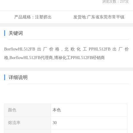
浏览次数：
237
次
产品规格：
注塑挤出
发货地:
广东省东莞市常平镇
关键词
BorflowHL512FB出厂价格,北欧化工PPHL512FB出厂价
格,BorflowHL512FB代理商,博禄化工PPHL512FB经销商
详细说明
颜色
本色
熔流率
30