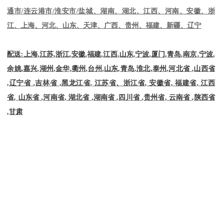
通市
/
连云港市
/
淮安市
/
盐城、湖南、湖北、江西、河南、安徽、浙
江、上海、河北、山东、天津、广西、贵州、福建、新疆、辽宁
配送
:
上海
,
江苏
,
浙江
,
安徽
,
福建
,
江西
,
山东
,
宁波
,
厦门
,
青岛
,
南京
,
宁波
,
余姚
,
嘉兴
,
湖州
,
金华
,
衢州
,
台州
,
山东
,
青岛
,
淮北
,
泰州
,
河北省
,
山西省
,
辽宁省
,
吉林省
,
黑龙江省
,
江苏省、浙江省
,
安徽省
,
福建省
,
江西
省
,
山东省
,
河南省
,
湖北省
,
湖南省
,
四川省
,
贵州省
,
云南省
,
陕西省
,
甘肃