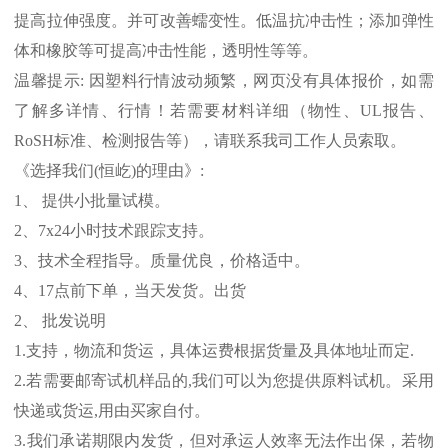
提高拉伸强度。并可改善蠕变性。低温抗冲击性；添加弹性
体和橡胶等可提高冲击性能，透明性等等。
温馨提示
:
因塑料行情波动频繁，网页没有具体报价，如需
了解多详情、行情！若需要材料详细（物性、
UL
报告、
RoSH
标准、
检测报告等），请联系我司工作人员索取。
《选择我们
(
恒屹
)
的理由》
:
1
、 提供小批量试模。
2
、
7x24
小时技术跟踪支持。
3
、技术全程指导。质量优良，价格适中。
4
、
17
点前下单，当天发货。出货
2
、 批发说明
1.
支持，物流和货运，具体运费根据货量及具体地址而定
.
2.
若需要邮寄试机样品的
,
我们可以为您提供原料试机。采用
快递或货运
,
用由买家自付。
3.
我们承诺期限内发货，但对承运人效率无法作出保，若物