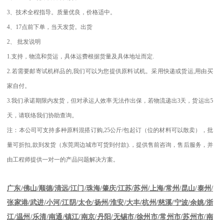
3
、技术全程指导。质量优良，价格适中。
4
、
17
点前下单，当天发货。出货
2
、
批发说明
1.
支持，物流和货运，具体运费根据货量及具体地址而定
.
2.
若需要邮寄试机样品的
,
我们可以为您提供原料试机。采用快递或货运
,
用由买
家自付。
3.
我们承诺期限内发货，但对承运人效率无法作出保，若物流递出
3
天，货运出
5
天，请联络我们协助查询。
注：本公司可支持多种原料混搭订购
,25
公斤
/
包起订（位的材料可以散卖），批
量可折扣
,
款到发货（东莞周边城市可货到付款
).
，提供售前咨询，售后服务，并
由工程师提供一对一的产品问题解决方案。
江苏
/
苏州
/
上海
/
常州
/
昆山
/
泰州
/
广东
/
佛山
/
顺德
/
清远
/
江门
/
珠海
/
肇庆
/
张家港
/
武进
/
小河
/
江阴
/
太仓
/
扬州
/
淮安
/
大丰
/
杭州
/
慈溪
/
宁波
/
余姚
/
浙
江
/
温州
/
乐清
/
南通
/
镇江
/
南京
/
丹阳
/
无锡市
/
徐州市
/
常州市
/
苏州市
/
南