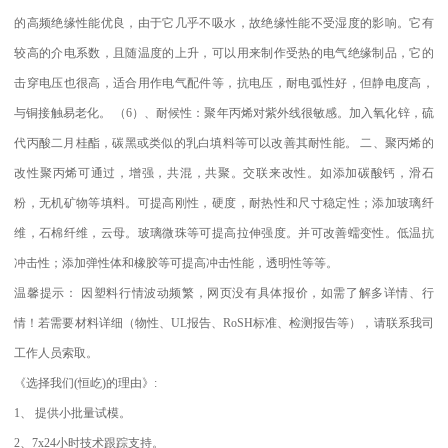
的高频绝缘性能优良，由于它几乎不吸水，故绝缘性能不受湿度的影响。它有
较高的介电系数，且随温度的上升，可以用来制作受热的电气绝缘制品，它的
击穿电压也很高，适合用作电气配件等，抗电压，耐电弧性好，但静电度高，
与铜接触易老化。
（
6
）、耐候性：聚年丙烯对紫外线很敏感。加入氧化锌，硫
代丙酸二月桂酯，碳黑或类似的乳白填料等可以改善其耐性能。
二、聚丙烯的
改性聚丙烯可通过，增强，共混，共聚。交联来改性。如添加碳酸钙，滑石
粉，无机矿物等填料。可提高刚性，硬度，耐热性和尺寸稳定性；添加玻璃纤
维，石棉纤维，云母。玻璃微珠等可提高拉伸强度。并可改善蠕变性。低温抗
冲击性；添加弹性体和橡胶等可提高冲击性能，透明性等等。
温馨提示：
因塑料行情波动频繁，网页没有具体报价，如需了解多详情、行
情！若需要材料详细（物性、
UL
报告、
RoSH
标准、
检测报告等），请联系我司
工作人员索取。
《选择我们
(
恒屹
)
的理由》
:
1
、
提供小批量试模。
2
、
7x24
小时技术跟踪支持。