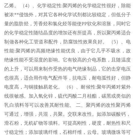
乙烯。 （
4
）、化学稳定性
:
聚丙烯的化学稳定性很好，除能
被浓
**
侵蚀外，对其它各种化学试剂都比较稳定，但低分子
量的脂肪烃，芳香烃和氯化烃等能使
PP
软化和溶胀，同时它
的化学稳定性随结晶度的增加还有所提高，所以聚丙烯适合
制做各种化工管道和配件，防腐蚀性效果良好。 （
5
）、电
性能
:
聚丙烯的高频绝缘性能优良，由于它几乎不吸水，故
绝缘性能不受湿度的影响。它有较高的介电系数，且随温度
的上升，可以用来制作受热的电气绝缘制品，它的击穿电压
也很高，适合用作电气配件等，抗电压，耐电弧性好，但静
电度高，与铜接触易老化。 （
6
）、耐候性
:
聚年丙烯对紫外
线很敏感。加入氧化锌，硫代丙酸二月桂酯，碳黑或类似的
乳白填料等可以改善其耐性能。 二、聚丙烯的改性聚丙烯
可通过，增强，共混，共聚。交联来改性。如添加碳酸钙，
滑石粉，无机矿物等填料。可提高刚性，硬度，耐热性和尺
寸稳定性；添加玻璃纤维，石棉纤维，云母。玻璃微珠等可