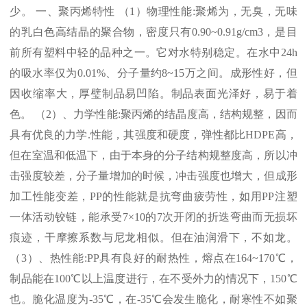
少。 一、聚丙烯特性 （
1
）物理性能
:
聚烯为，无臭，无味
的乳白色高结晶的聚合物，密度只有
0.90~0.91g/cm3
，是目
前所有塑料中轻的品种之一。它对水特别稳定。在水中
24h
的吸水率仅为
0.01%
、分子量约
8~15
万之间。成形性好，但
因收缩率大，厚璧制品易凹陷。制品表面光泽好，易于着
色。 （
2
）、力学性能
:
聚丙烯的结晶度高，结构规整，因而
具有优良的力学
.
性能，其强度和硬度，弹性都比
HDPE
高，
但在室温和低温下，由于本身的分子结构规整度高，所以冲
击强度较差，分子量增加的时候，冲击强度也增大，但成形
加工性能变差，
PP
的性能就是抗弯曲疲劳性，如用
PP
注塑
一体活动铰链，能承受
7×10
的
7
次开闭的折迭弯曲而无损坏
痕迹，干摩擦系数与尼龙相似。但在油润滑下，不如龙。
（
3
）、热性能
:PP
具有良好的耐热性，熔点在
164~170℃
，
制品能在
100℃
以上温度进行，在不受外力的情况下，
150℃
也。脆化温度为
-35℃
，在
-35℃
会发生脆化，耐寒性不如聚