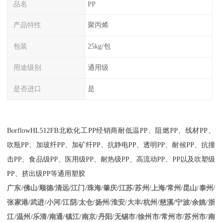
品名
PP
产品特性
聚丙烯
包装
25kg/包
用途级别
通用级
是否进口
是
BorflowHL512FB
北欧化工
PP
经销商耐低温
PP
、阻燃
PP
、线材
PP
、
吹瓶
PP
、加玻纤
PP
、加矿纤
PP
、抗静电
PP
、透明
PP
、耐候
PP
、抗撞
击
PP
、食品级
PP
、医用级
PP
、耐热级
PP
、高流动
PP
、
PP
以及吹塑级
PP
、挤出级
PP
等通用塑胶
江苏/苏州/上海/常州/昆山/泰州/
广东/佛山/顺德/清远/江门/珠海/肇庆/
张家港/武进/小河/江阴/太仓/扬州/淮安/大丰/杭州/慈溪/宁波/余姚/浙
江/温州/乐清/南通/镇江/南京/丹阳/无锡市/徐州市/常州市/苏州市/南