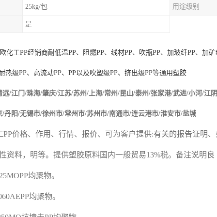
25kg/包
用途级别
是
欧化工
PP
经销商耐低温
PP
、阻燃
PP
、线材
PP
、吹瓶
PP
、加玻纤
PP
、加矿
耐热级
PP
、高流动
PP
、
PP
以及吹塑级
PP
、挤出级
PP
等通用塑胶
清远/江门/珠海/肇庆/
江苏/苏州/上海/常州/昆山/泰州/张家港/武进/小河/江阴
京/丹阳/无锡市/徐州市/常州市/苏州市/南通市/连云港市/淮安市/盐城
工
PP
价格、作用、行情、报价、可为客户提供
:
有关的报告证明、
性资料，明等。提供塑胶原料国内一般贸易
13%
税。备注说明良
J325MOPP
均聚物。
K060AEPP
均聚物。