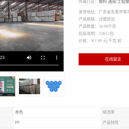
所属行业：
塑料
通用/工程
发货地址：广东省东莞市常
产品规格：注塑挤出
产品数量：50.00千克
包装说明：25KG/包
价格：￥
1.00
元/千克 起
在线留言
本色
熔流率
PP
产品特性