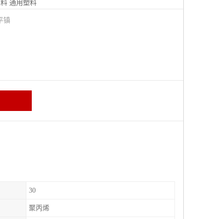
塑料
通用塑料
平镇
30
聚丙烯