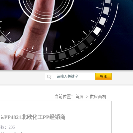
当前位置：
首页
->
供应商机
isPP4821北欧化工PP经销商
览数：236