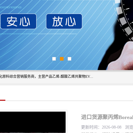
东莞市恒屹国际贸易有限公司（简称：恒屹国际）是一家石化原料综合营销服务商，主营产品乙烯-醋酸乙烯共聚物EVA、聚酰胺PA（尼龙）、醚酯型热塑弹性体TPEE等，公司秉承以市场为导向的战略思想，致力于大宗石化原料在中国市场的营销服务业务，为客户提供一站式的全面服务。
进口货源聚丙烯Boreal
更新时间：2026-08-08 浏