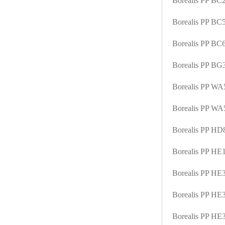
Borealis PP B
ABS塑胶粒
Borealis PP B
LLDPE线性低密度聚乙烯
Borealis PP B
LDPE低密度聚乙烯
Borealis PP B
TPE材料
Borealis PP W
TPU
Borealis PP W
POK
Borealis PP H
美国陶氏杜邦EVA
Borealis PP H
闽台亚聚EVA
Borealis PP H
韩国韩华EVA
Borealis PP H
山东联泓
Borealis PP H