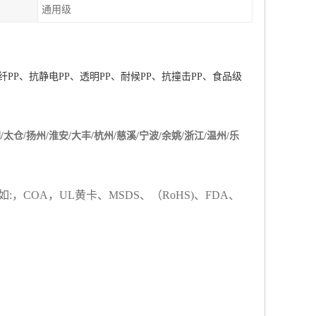
通用级
纤
PP
、抗静电
PP
、透明
PP
、耐候
PP
、抗撞击
PP
、食品级
/太仓/扬州/淮安/大丰/杭州/慈溪/宁波/余姚/浙江/温州/乐
如
:
，
COA
，
UL
黄卡、
MSDS
、
（
RoHS)
、
FDA
、