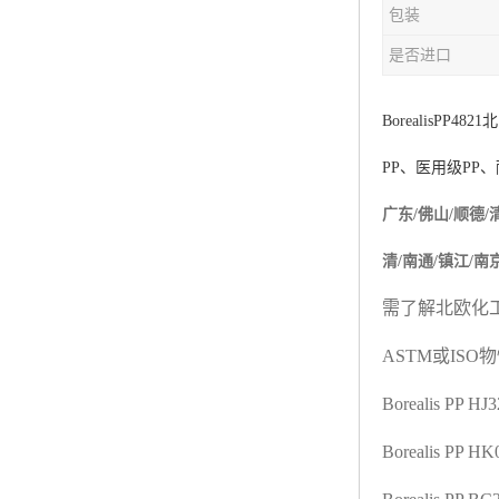
包装
杨子巴斯夫EVA
是否进口
TPV塑胶粒
法国阿科玛EVA
Borealis
PP4821
北
PP
、医用级
PP
、
美国杜邦PET
广东/佛山/顺德/
聚酰胺PA（尼龙）系列：
清/南通/镇江/南
聚丙烯PP
需了解北欧化
美国杜邦POM
ASTM
或
ISO
物
三井陶氏EVA
Borealis PP H
Hytrel TPEE
Borealis PP H
聚乙烯HDPE