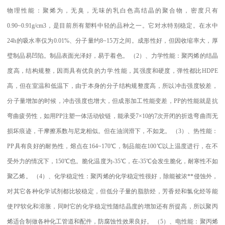
物理性能：聚烯为，无臭，无味的乳白色高结晶的聚合物，密度只有
0.90~0.91g/cm3
，是目前所有塑料中轻的品种之一。它对水特别稳定。在水中
24h
的吸水率仅为
0.01%
、分子量约
8~15
万之间。成形性好，但因收缩率大，厚
璧制品易凹陷。制品表面光泽好，易于着色。
（
2
）、力学性能：聚丙烯的结晶
度高，结构规整，因而具有优良的力学
.
性能，其强度和硬度，弹性都比
HDPE
高，但在室温和低温下，由于本身的分子结构规整度高，所以冲击强度较差，
分子量增加的时候，冲击强度也增大，但成形加工性能变差，
PP
的性能就是抗
弯曲疲劳性，如用
PP
注塑一体活动铰链，能承受
7×10
的
7
次开闭的折迭弯曲而无
损坏痕迹，干摩擦系数与尼龙相似。但在油润滑下，不如龙。
（
3
）、热性能：
PP
具有良好的耐热性，熔点在
164~170
℃
，制品能在
100
℃
以上温度进行，在不
受外力的情况下，
150
℃
也。脆化温度为
-35
℃
，在
-35
℃
会发生脆化，耐寒性不如
聚乙烯。
（
4
）、化学稳定性：聚丙烯的化学稳定性很好，除能被浓
**
侵蚀外，
对其它各种化学试剂都比较稳定，但低分子量的脂肪烃，芳香烃和氯化烃等能
使
PP
软化和溶胀，同时它的化学稳定性随结晶度的增加还有所提高，所以聚丙
烯适合制做各种化工管道和配件，防腐蚀性效果良好。
（
5
）、电性能：聚丙烯