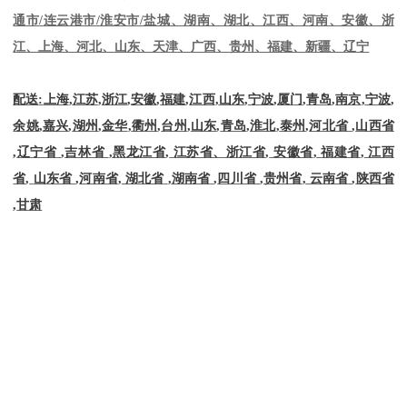
通市
/
连云港市
/
淮安市
/
盐城、湖南、湖北、江西、河南、安徽、浙
江、上海、河北、山东、天津、广西、贵州、福建、新疆、辽宁
配送
:
上海
,
江苏
,
浙江
,
安徽
,
福建
,
江西
,
山东
,
宁波
,
厦门
,
青岛
,
南京
,
宁波
,
余姚
,
嘉兴
,
湖州
,
金华
,
衢州
,
台州
,
山东
,
青岛
,
淮北
,
泰州
,
河北省
,
山西省
,
辽宁省
,
吉林省
,
黑龙江省
,
江苏省、浙江省
,
安徽省
,
福建省
,
江西
省
,
山东省
,
河南省
,
湖北省
,
湖南省
,
四川省
,
贵州省
,
云南省
,
陕西省
,
甘肃