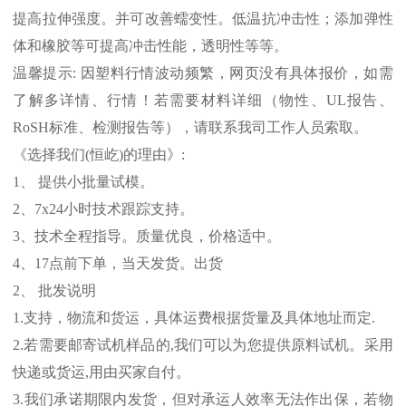
提高拉伸强度。并可改善蠕变性。低温抗冲击性；添加弹性
体和橡胶等可提高冲击性能，透明性等等。
温馨提示
:
因塑料行情波动频繁，网页没有具体报价，如需
了解多详情、行情！若需要材料详细（物性、
UL
报告、
RoSH
标准、
检测报告等），请联系我司工作人员索取。
《选择我们
(
恒屹
)
的理由》
:
1
、 提供小批量试模。
2
、
7x24
小时技术跟踪支持。
3
、技术全程指导。质量优良，价格适中。
4
、
17
点前下单，当天发货。出货
2
、 批发说明
1.
支持，物流和货运，具体运费根据货量及具体地址而定
.
2.
若需要邮寄试机样品的
,
我们可以为您提供原料试机。采用
快递或货运
,
用由买家自付。
3.
我们承诺期限内发货，但对承运人效率无法作出保，若物