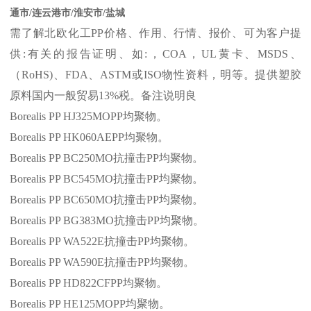
通市/连云港市/淮安市/盐城
需了解北欧化工
PP
价格、作用、行情、报价、可为客户提
供
:
有关的报告证明、如
:
，
COA
，
UL
黄卡、
MSDS
、
（
RoHS)
、
FDA
、
ASTM
或
ISO
物性资料，明等。提供塑胶
原料国内一般贸易
13%
税。备注说明良
Borealis PP HJ325MOPP
均聚物。
Borealis PP HK060AEPP
均聚物。
Borealis PP BC250MO
抗撞击
PP
均聚物。
Borealis PP BC545MO
抗撞击
PP
均聚物。
Borealis PP BC650MO
抗撞击
PP
均聚物。
Borealis PP BG383MO
抗撞击
PP
均聚物。
Borealis PP WA522E
抗撞击
PP
均聚物。
Borealis PP WA590E
抗撞击
PP
均聚物。
Borealis PP HD822CFPP
均聚物。
Borealis PP HE125MOPP
均聚物。