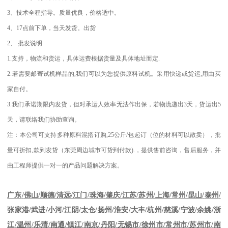
3
、技术全程指导。质量优良，价格适中。
4
、
17
点前下单，当天发货。出货
2
、
批发说明
1.
支持，物流和货运，具体运费根据货量及具体地址而定
.
2.
若需要邮寄试机样品的
,
我们可以为您提供原料试机。采用快递或货运
,
用由买
家自付。
3.
我们承诺期限内发货，但对承运人效率无法作出保，若物流递出
3
天，货运出
5
天，请联络我们协助查询。
注：本公司可支持多种原料混搭订购
,25
公斤
/
包起订（位的材料可以散卖），批
量可折扣
,
款到发货（东莞周边城市可货到付款
).
，提供售前咨询，售后服务，并
由工程师提供一对一的产品问题解决方案。
江苏
/
苏州
/
上海
/
常州
/
昆山
/
泰州
/
广东
/
佛山
/
顺德
/
清远
/
江门
/
珠海
/
肇庆
/
张家港
/
武进
/
小河
/
江阴
/
太仓
/
扬州
/
淮安
/
大丰
/
杭州
/
慈溪
/
宁波
/
余姚
/
浙
江
/
温州
/
乐清
/
南通
/
镇江
/
南京
/
丹阳
/
无锡市
/
徐州市
/
常州市
/
苏州市
/
南