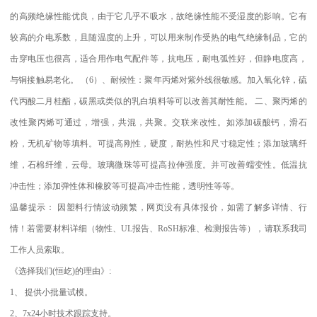
的高频绝缘性能优良，由于它几乎不吸水，故绝缘性能不受湿度的影响。它有
较高的介电系数，且随温度的上升，可以用来制作受热的电气绝缘制品，它的
击穿电压也很高，适合用作电气配件等，抗电压，耐电弧性好，但静电度高，
与铜接触易老化。
（
6
）、耐候性：聚年丙烯对紫外线很敏感。加入氧化锌，硫
代丙酸二月桂酯，碳黑或类似的乳白填料等可以改善其耐性能。
二、聚丙烯的
改性聚丙烯可通过，增强，共混，共聚。交联来改性。如添加碳酸钙，滑石
粉，无机矿物等填料。可提高刚性，硬度，耐热性和尺寸稳定性；添加玻璃纤
维，石棉纤维，云母。玻璃微珠等可提高拉伸强度。并可改善蠕变性。低温抗
冲击性；添加弹性体和橡胶等可提高冲击性能，透明性等等。
温馨提示：
因塑料行情波动频繁，网页没有具体报价，如需了解多详情、行
情！若需要材料详细（物性、
UL
报告、
RoSH
标准、
检测报告等），请联系我司
工作人员索取。
《选择我们
(
恒屹
)
的理由》
:
1
、
提供小批量试模。
2
、
7x24
小时技术跟踪支持。