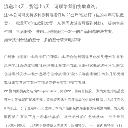
流递出
3
天，货运出
5
天，请联络我们协助查询。
注
:
本公司可支持多种原料混搭订购
,25
公斤
/
包起订（位的材料可以散
卖），批量可折扣
,
款到发货（东莞周边城市可货到付款
).
，提供售前
咨询，售后服务，并由工程师提供一对一的产品问题解决方案。
如未找到合适的型号，多的型号请来电咨询
!
广州
/
佛山
/
顺德
/
中山
/
珠海
/
江门
/
肇庆
/
山水
/
四会
/
连州
/
清远
/
从化
/
汕头
/
惠州
/
汕尾
/
长
沙
/
南宁
/
江西
/
湖北
/
安徽
/
江苏
/
苏州
/
上海
/
常州
/
昆山
/
泰州
/
张家港
/
武进
/
小河
/
江阴
/
太
仓
/
扬州
/
淮安
/
大丰
/
杭州
/
慈溪
/
宁波
/
余姚
/
浙江
/
温州
/
乐清
/
南通
/
镇江
/
南京
/
丹阳
/
无锡
市
/
徐州市
/
常州市
/
苏州市
/
南通市
/
连云港市
/
淮安市
/
盐城
PP
聚丙烯的英文名为
Polypropylene
，简称
PP
，俗称百折胶。 聚丙烯按其结晶度
可分为等规聚丙烯和无规，等规聚丙烯为高度结晶的热塑性树脂，结晶度高达
95%
以上，分子量在
8~15
万之间，本书介绍的聚丙烯主要为等规聚丙烯。而无规
聚丙烯在室温下是一种非结晶的、微带粘性的白色蜡状物，分子量低
（
3000~10000
），结构不规整缺乏内聚力，应用较少。
一、聚丙烯特性
（
1
）