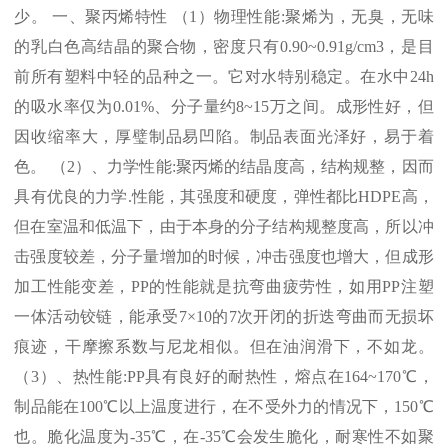
少。 一、聚丙烯特性 （
1
）物理性能
:
聚烯为，无臭，无味
的乳白色高结晶的聚合物，密度只有
0.90~0.91g/cm3
，是目
前所有塑料中轻的品种之一。它对水特别稳定。在水中
24h
的吸水率仅为
0.01%
、分子量约
8~15
万之间。成形性好，但
因收缩率大，厚璧制品易凹陷。制品表面光泽好，易于着
色。 （
2
）、力学性能
:
聚丙烯的结晶度高，结构规整，因而
具有优良的力学
.
性能，其强度和硬度，弹性都比
HDPE
高，
但在室温和低温下，由于本身的分子结构规整度高，所以冲
击强度较差，分子量增加的时候，冲击强度也增大，但成形
加工性能变差，
PP
的性能就是抗弯曲疲劳性，如用
PP
注塑
一体活动铰链，能承受
7×10
的
7
次开闭的折迭弯曲而无损坏
痕迹，干摩擦系数与尼龙相似。但在油润滑下，不如龙。
（
3
）、热性能
:PP
具有良好的耐热性，熔点在
164~170℃
，
制品能在
100℃
以上温度进行，在不受外力的情况下，
150℃
也。脆化温度为
-35℃
，在
-35℃
会发生脆化，耐寒性不如聚