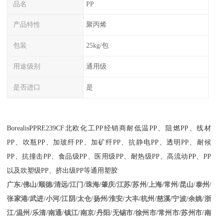
品名
PP
产品特性
聚丙烯
包装
25kg/包
用途级别
通用级
是否进口
是
BorealisPPRE239CF
北欧化工
PP
经销商耐低温
PP
、阻燃
PP
、线材
PP
、吹瓶
PP
、加玻纤
PP
、加矿纤
PP
、抗静电
PP
、透明
PP
、耐候
PP
、抗撞击
PP
、食品级
PP
、医用级
PP
、耐热级
PP
、高流动
PP
、
PP
以及吹塑级
PP
、挤出级
PP
等通用塑胶
江苏/苏州/上海/常州/昆山/泰州/
广东/佛山/顺德/清远/江门/珠海/肇庆/
张家港/武进/小河/江阴/太仓/扬州/淮安/大丰/杭州/慈溪/宁波/余姚/浙
江/温州/乐清/南通/镇江/南京/丹阳/无锡市/徐州市/常州市/苏州市/南