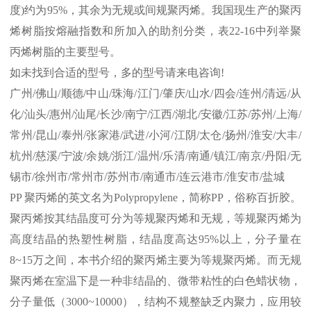
度
)
约为
95%
，其余为无规或间规聚丙烯。我国现生产的聚丙
烯树脂按熔融指数和所加入的助剂分类，表
22-16
中列举聚
丙烯树脂的主要型号。
如未找到合适的型号，多的型号请来电咨询
!
广州
/
佛山
/
顺德
/
中山
/
珠海
/
江门
/
肇庆
/
山水
/
四会
/
连州
/
清远
/
从
化
/
汕头
/
惠州
/
汕尾
/
长沙
/
南宁
/
江西
/
湖北
/
安徽
/
江苏
/
苏州
/
上海
/
常州
/
昆山
/
泰州
/
张家港
/
武进
/
小河
/
江阴
/
太仓
/
扬州
/
淮安
/
大丰
/
杭州
/
慈溪
/
宁波
/
余姚
/
浙江
/
温州
/
乐清
/
南通
/
镇江
/
南京
/
丹阳
/
无
锡市
/
徐州市
/
常州市
/
苏州市
/
南通市
/
连云港市
/
淮安市
/
盐城
PP
聚丙烯的英文名为
Polypropylene
，简称
PP
，俗称百折胶。
聚丙烯按其结晶度可分为等规聚丙烯和无规，等规聚丙烯为
高度结晶的热塑性树脂，结晶度高达
95%
以上，分子量在
8~15
万之间，本书介绍的聚丙烯主要为等规聚丙烯。而无规
聚丙烯在室温下是一种非结晶的、微带粘性的白色蜡状物，
分子量低（
3000~10000
），结构不规整缺乏内聚力，应用较