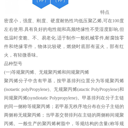
特点
密度小，强度、刚度、硬度耐热性均低压聚乙烯
,
可在
100
度
左右使用
.
具有良好的电性能和高频绝缘性不受湿度影响
,
但
低温时变脆、不、易老化
.
适于制作一般机械零件
,
耐腐蚀零
件和绝缘零件，物体比较硬，燃烧时底部有蓝火，部有红
火，有轻微香味。
品种型号
(
一
)
等规聚丙烯、无规聚丙烯和间规聚丙烯
聚丙烯分子中含有甲基，按甲基排列位置分为等规聚丙烯
(isotaetic polyPropylene)
、无规聚丙烯
(atactic PolyPropylene)
和
间规聚丙烯
(syndiotatic Polypropylene)
。甲基排列在分子主链
的同一侧称等规聚丙烯；若甲基无秩序地分布在分子主链的
两侧称无规聚丙烯；当甲基交替排列在主链的两侧称间规聚
丙烯。一般生产的聚丙烯树脂中，等规结构的含量
(
称等规