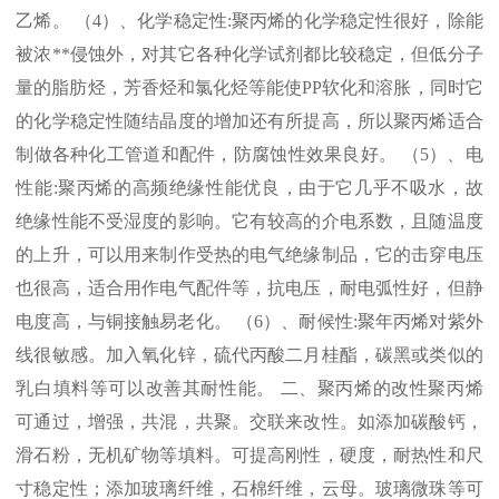
乙烯。 （
4
）、化学稳定性
:
聚丙烯的化学稳定性很好，除能
被浓
**
侵蚀外，对其它各种化学试剂都比较稳定，但低分子
量的脂肪烃，芳香烃和氯化烃等能使
PP
软化和溶胀，同时它
的化学稳定性随结晶度的增加还有所提高，所以聚丙烯适合
制做各种化工管道和配件，防腐蚀性效果良好。 （
5
）、电
性能
:
聚丙烯的高频绝缘性能优良，由于它几乎不吸水，故
绝缘性能不受湿度的影响。它有较高的介电系数，且随温度
的上升，可以用来制作受热的电气绝缘制品，它的击穿电压
也很高，适合用作电气配件等，抗电压，耐电弧性好，但静
电度高，与铜接触易老化。 （
6
）、耐候性
:
聚年丙烯对紫外
线很敏感。加入氧化锌，硫代丙酸二月桂酯，碳黑或类似的
乳白填料等可以改善其耐性能。 二、聚丙烯的改性聚丙烯
可通过，增强，共混，共聚。交联来改性。如添加碳酸钙，
滑石粉，无机矿物等填料。可提高刚性，硬度，耐热性和尺
寸稳定性；添加玻璃纤维，石棉纤维，云母。玻璃微珠等可