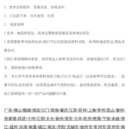
3
、技术全程指导。质量优良，价格适中。
4
、
17
点前下单，当天发货。出货
2
、
批发说明
1.
支持，物流和货运，具体运费根据货量及具体地址而定
.
2.
若需要邮寄试机样品的
,
我们可以为您提供原料试机。采用快递或货运
,
用由买
家自付。
3.
我们承诺期限内发货，但对承运人效率无法作出保，若物流递出
3
天，货运出
5
天，请联络我们协助查询。
注：本公司可支持多种原料混搭订购
,25
公斤
/
包起订（位的材料可以散卖），批
量可折扣
,
款到发货（东莞周边城市可货到付款
).
，提供售前咨询，售后服务，并
由工程师提供一对一的产品问题解决方案。
江苏
/
苏州
/
上海
/
常州
/
昆山
/
泰州
/
广东
/
佛山
/
顺德
/
清远
/
江门
/
珠海
/
肇庆
/
张家港
/
武进
/
小河
/
江阴
/
太仓
/
扬州
/
淮安
/
大丰
/
杭州
/
慈溪
/
宁波
/
余姚
/
浙
江
/
温州
/
乐清
/
南通
/
镇江
/
南京
/
丹阳
/
无锡市
/
徐州市
/
常州市
/
苏州市
/
南