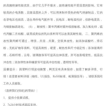
的高频绝缘性能优良，由于它几乎不吸水，故绝缘性能不受湿度的影响。它有
较高的介电系数，且随温度的上升，可以用来制作受热的电气绝缘制品，它的
击穿电压也很高，适合用作电气配件等，抗电压，耐电弧性好，但静电度高，
与铜接触易老化。
（
6
）、耐候性：聚年丙烯对紫外线很敏感。加入氧化锌，硫
代丙酸二月桂酯，碳黑或类似的乳白填料等可以改善其耐性能。
二、聚丙烯的
改性聚丙烯可通过，增强，共混，共聚。交联来改性。如添加碳酸钙，滑石
粉，无机矿物等填料。可提高刚性，硬度，耐热性和尺寸稳定性；添加玻璃纤
维，石棉纤维，云母。玻璃微珠等可提高拉伸强度。并可改善蠕变性。低温抗
冲击性；添加弹性体和橡胶等可提高冲击性能，透明性等等。
温馨提示：
因塑料行情波动频繁，网页没有具体报价，如需了解多详情、行
情！若需要材料详细（物性、
UL
报告、
RoSH
标准、
检测报告等），请联系我司
工作人员索取。
《选择我们
(
恒屹
)
的理由》
:
1
、
提供小批量试模。
2
、
7x24
小时技术跟踪支持。