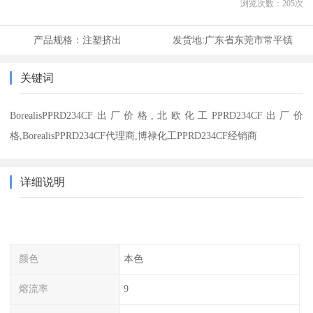
浏览次数：
205
次
产品规格：
注塑挤出
发货地:
广东省东莞市常平镇
关键词
BorealisPPRD234CF出厂价格,北欧化工PPRD234CF出厂价
格,BorealisPPRD234CF代理商,博禄化工PPRD234CF经销商
详细说明
颜色
本色
熔流率
9