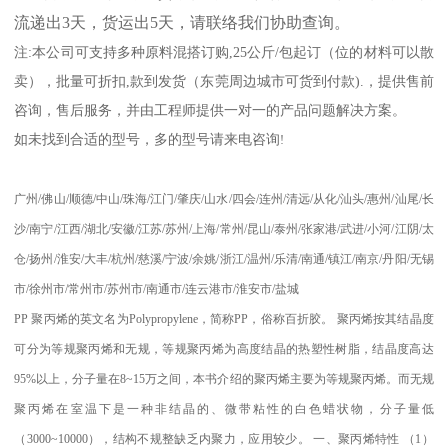
流递出
3
天，货运出
5
天，请联络我们协助查询。
注
:
本公司可支持多种原料混搭订购
,25
公斤
/
包起订（位的材料可以散
卖），批量可折扣
,
款到发货（东莞周边城市可货到付款
).
，提供售前
咨询，售后服务，并由工程师提供一对一的产品问题解决方案。
如未找到合适的型号，多的型号请来电咨询
!
广州
/
佛山
/
顺德
/
中山
/
珠海
/
江门
/
肇庆
/
山水
/
四会
/
连州
/
清远
/
从化
/
汕头
/
惠州
/
汕尾
/
长
沙
/
南宁
/
江西
/
湖北
/
安徽
/
江苏
/
苏州
/
上海
/
常州
/
昆山
/
泰州
/
张家港
/
武进
/
小河
/
江阴
/
太
仓
/
扬州
/
淮安
/
大丰
/
杭州
/
慈溪
/
宁波
/
余姚
/
浙江
/
温州
/
乐清
/
南通
/
镇江
/
南京
/
丹阳
/
无锡
市
/
徐州市
/
常州市
/
苏州市
/
南通市
/
连云港市
/
淮安市
/
盐城
PP
聚丙烯的英文名为
Polypropylene
，简称
PP
，俗称百折胶。 聚丙烯按其结晶度
可分为等规聚丙烯和无规，等规聚丙烯为高度结晶的热塑性树脂，结晶度高达
95%
以上，分子量在
8~15
万之间，本书介绍的聚丙烯主要为等规聚丙烯。而无规
聚丙烯在室温下是一种非结晶的、微带粘性的白色蜡状物，分子量低
（
3000~10000
），结构不规整缺乏内聚力，应用较少。
一、聚丙烯特性
（
1
）