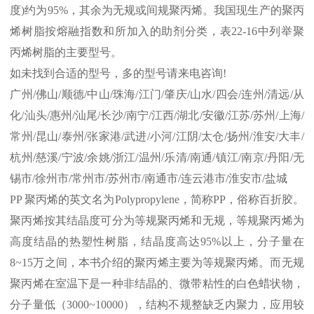
度
)
约为
95%
，其余为无规或间规聚丙烯。我国现生产的聚丙
烯树脂按熔融指数和所加入的助剂分类，表
22-16
中列举聚
丙烯树脂的主要型号。
如未找到合适的型号，多的型号请来电咨询
!
广州
/
佛山
/
顺德
/
中山
/
珠海
/
江门
/
肇庆
/
山水
/
四会
/
连州
/
清远
/
从
化
/
汕头
/
惠州
/
汕尾
/
长沙
/
南宁
/
江西
/
湖北
/
安徽
/
江苏
/
苏州
/
上海
/
常州
/
昆山
/
泰州
/
张家港
/
武进
/
小河
/
江阴
/
太仓
/
扬州
/
淮安
/
大丰
/
杭州
/
慈溪
/
宁波
/
余姚
/
浙江
/
温州
/
乐清
/
南通
/
镇江
/
南京
/
丹阳
/
无
锡市
/
徐州市
/
常州市
/
苏州市
/
南通市
/
连云港市
/
淮安市
/
盐城
PP
聚丙烯的英文名为
Polypropylene
，简称
PP
，俗称百折胶。
聚丙烯按其结晶度可分为等规聚丙烯和无规，等规聚丙烯为
高度结晶的热塑性树脂，结晶度高达
95%
以上，分子量在
8~15
万之间，本书介绍的聚丙烯主要为等规聚丙烯。而无规
聚丙烯在室温下是一种非结晶的、微带粘性的白色蜡状物，
分子量低（
3000~10000
），结构不规整缺乏内聚力，应用较