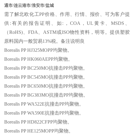
通市/连云港市/淮安市/盐城
需了解北欧化工
PP
价格、作用、行情、报价、可为客户提
供
:
有关的报告证明、如
:
，
COA
，
UL
黄卡、
MSDS
、
（
RoHS)
、
FDA
、
ASTM
或
ISO
物性资料，明等。提供塑胶
原料国内一般贸易
13%
税。备注说明良
Borealis PP HJ325MOPP
均聚物。
Borealis PP HK060AEPP
均聚物。
Borealis PP BC250MO
抗撞击
PP
均聚物。
Borealis PP BC545MO
抗撞击
PP
均聚物。
Borealis PP BC650MO
抗撞击
PP
均聚物。
Borealis PP BG383MO
抗撞击
PP
均聚物。
Borealis PP WA522E
抗撞击
PP
均聚物。
Borealis PP WA590E
抗撞击
PP
均聚物。
Borealis PP HD822CFPP
均聚物。
Borealis PP HE125MOPP
均聚物。