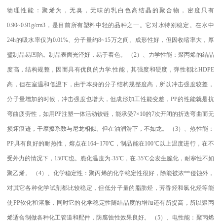
物理性能：聚烯为，无臭，无味的乳白色高结晶的聚合物，密度只有
0.90~0.91g/cm3
，是目前所有塑料中轻的品种之一。它对水特别稳定。在水中
24h
的吸水率仅为
0.01%
、分子量约
8~15
万之间。成形性好，但因收缩率大，厚
璧制品易凹陷。制品表面光泽好，易于着色。
（
2
）、力学性能：聚丙烯的结晶
度高，结构规整，因而具有优良的力学
.
性能，其强度和硬度，弹性都比
HDPE
高，但在室温和低温下，由于本身的分子结构规整度高，所以冲击强度较差，
分子量增加的时候，冲击强度也增大，但成形加工性能变差，
PP
的性能就是抗
弯曲疲劳性，如用
PP
注塑一体活动铰链，能承受
7×10
的
7
次开闭的折迭弯曲而无
损坏痕迹，干摩擦系数与尼龙相似。但在油润滑下，不如龙。
（
3
）、热性能：
PP
具有良好的耐热性，熔点在
164~170
℃
，制品能在
100
℃
以上温度进行，在不
受外力的情况下，
150
℃
也。脆化温度为
-35
℃
，在
-35
℃
会发生脆化，耐寒性不如
聚乙烯。
（
4
）、化学稳定性：聚丙烯的化学稳定性很好，除能被浓
**
侵蚀外，
对其它各种化学试剂都比较稳定，但低分子量的脂肪烃，芳香烃和氯化烃等能
使
PP
软化和溶胀，同时它的化学稳定性随结晶度的增加还有所提高，所以聚丙
烯适合制做各种化工管道和配件，防腐蚀性效果良好。
（
5
）、电性能：聚丙烯