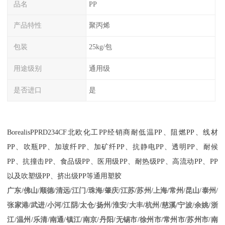
品名
PP
产品特性
聚丙烯
包装
25kg/包
用途级别
通用级
是否进口
是
Borealis
PPRD234CF
北欧化工
PP
经销商耐低温
PP
、阻燃
PP
、线材
PP
、吹瓶
PP
、加玻纤
PP
、加矿纤
PP
、抗静电
PP
、透明
PP
、耐候
PP
、抗撞击
PP
、食品级
PP
、医用级
PP
、耐热级
PP
、高流动
PP
、
PP
以及吹塑级
PP
、挤出级
PP
等通用塑胶
江苏/苏州/上海/常州/昆山/泰州/
广东/佛山/顺德/清远/江门/珠海/肇庆/
张家港/武进/小河/江阴/太仓/扬州/淮安/大丰/杭州/慈溪/宁波/余姚/浙
江/温州/乐清/南通/镇江/南京/丹阳/无锡市/徐州市/常州市/苏州市/南