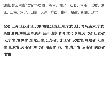
通市
/
连云港市
/
淮安市
/
盐城、湖南、湖北、江西、河南、安徽、浙
江、上海、河北、山东、天津、广西、贵州、福建、新疆、辽宁
配送
:
上海
,
江苏
,
浙江
,
安徽
,
福建
,
江西
,
山东
,
宁波
,
厦门
,
青岛
,
南京
,
宁波
,
余姚
,
嘉兴
,
湖州
,
金华
,
衢州
,
台州
,
山东
,
青岛
,
淮北
,
泰州
,
河北省
,
山西省
,
辽宁省
,
吉林省
,
黑龙江省
,
江苏省、浙江省
,
安徽省
,
福建省
,
江西
省
,
山东省
,
河南省
,
湖北省
,
湖南省
,
四川省
,
贵州省
,
云南省
,
陕西省
,
甘肃