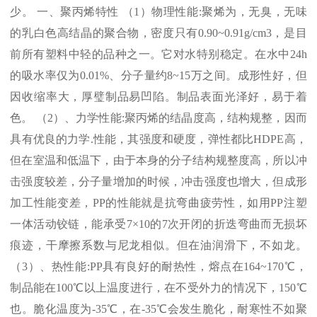
少。 一、聚丙烯特性 （
1
）物理性能
:
聚烯为，无臭，无味
的乳白色高结晶的聚合物，密度只有
0.90~0.91g/cm3
，是目
前所有塑料中轻的品种之一。它对水特别稳定。在水中
24h
的吸水率仅为
0.01%
、分子量约
8~15
万之间。成形性好，但
因收缩率大，厚璧制品易凹陷。制品表面光泽好，易于着
色。 （
2
）、力学性能
:
聚丙烯的结晶度高，结构规整，因而
具有优良的力学
.
性能，其强度和硬度，弹性都比
HDPE
高，
但在室温和低温下，由于本身的分子结构规整度高，所以冲
击强度较差，分子量增加的时候，冲击强度也增大，但成形
加工性能变差，
PP
的性能就是抗弯曲疲劳性，如用
PP
注塑
一体活动铰链，能承受
7×10
的
7
次开闭的折迭弯曲而无损坏
痕迹，干摩擦系数与尼龙相似。但在油润滑下，不如龙。
（
3
）、热性能
:PP
具有良好的耐热性，熔点在
164~170℃
，
制品能在
100℃
以上温度进行，在不受外力的情况下，
150℃
也。脆化温度为
-35℃
，在
-35℃
会发生脆化，耐寒性不如聚