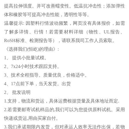
提高拉伸强度。并可改善蠕变性。低温抗冲击性；添加弹性
体和橡胶等可提高冲击性能，透明性等等。
温馨提示
:
因塑料行情波动频繁，网页没有具体报价，如需
了解多详情、行情！若需要材料详细（物性、
UL
报告、
RoSH
标准、
检测报告等），请联系我司工作人员索取。
《选择我们
(
恒屹
)
的理由》
:
1
、 提供小批量试模。
2
、
7x24
小时技术跟踪支持。
3
、技术全程指导。质量优良，价格适中。
4
、
17
点前下单，当天发货。出货
2
、 批发说明
1.
支持，物流和货运，具体运费根据货量及具体地址而定
.
2.
若需要邮寄试机样品的
,
我们可以为您提供原料试机。采用
快递或货运
,
用由买家自付。
3.
我们承诺期限内发货，但对承运人效率无法作出保，若物