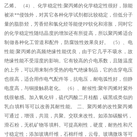
乙烯。 （
4
）、化学稳定性
:
聚丙烯的化学稳定性很好，除能
被浓
**
侵蚀外，对其它各种化学试剂都比较稳定，但低分子
量的脂肪烃，芳香烃和氯化烃等能使
PP
软化和溶胀，同时它
的化学稳定性随结晶度的增加还有所提高，所以聚丙烯适合
制做各种化工管道和配件，防腐蚀性效果良好。 （
5
）、电
性能
:
聚丙烯的高频绝缘性能优良，由于它几乎不吸水，故
绝缘性能不受湿度的影响。它有较高的介电系数，且随温度
的上升，可以用来制作受热的电气绝缘制品，它的击穿电压
也很高，适合用作电气配件等，抗电压，耐电弧性好，但静
电度高，与铜接触易老化。 （
6
）、耐候性
:
聚年丙烯对紫外
线很敏感。加入氧化锌，硫代丙酸二月桂酯，碳黑或类似的
乳白填料等可以改善其耐性能。 二、聚丙烯的改性聚丙烯
可通过，增强，共混，共聚。交联来改性。如添加碳酸钙，
滑石粉，无机矿物等填料。可提高刚性，硬度，耐热性和尺
寸稳定性；添加玻璃纤维，石棉纤维，云母。玻璃微珠等可