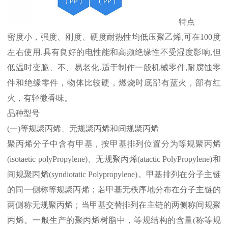
特点
密度小，强度、刚度、硬度耐热性均低压聚乙烯
,
可在
100
度
左右使用
.
具有良好的电性能和高频绝缘性不受湿度影响
,
但
低温时变脆、不、易老化
.
适于制作一般机械零件
,
耐腐蚀零
件和绝缘零件，物体比较硬，燃烧时底部有蓝火，部有红
火，有轻微香味。
品种型号
(
一
)
等规聚丙烯、无规聚丙烯和间规聚丙烯
聚丙烯分子中含有甲基，按甲基排列位置分为等规聚丙烯
(isotaetic polyPropylene)
、无规聚丙烯
(atactic PolyPropylene)
和
间规聚丙烯
(syndiotatic Polypropylene)
。甲基排列在分子主链
的同一侧称等规聚丙烯；若甲基无秩序地分布在分子主链的
两侧称无规聚丙烯；当甲基交替排列在主链的两侧称间规聚
丙烯。一般生产的聚丙烯树脂中，等规结构的含量
(
称等规