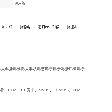
通用级
、加矿纤
PP
、抗静电
PP
、透明
PP
、耐候
PP
、抗撞击
PP
、
阴
/
太仓
/
扬州
/
淮安
/
大丰
/
杭州
/
慈溪
/
宁波
/
余姚
/
浙江
/
温州
/
乐
如
:
，
COA
，
UL
黄卡、
MSDS
、
（
RoHS)
、
FDA
、