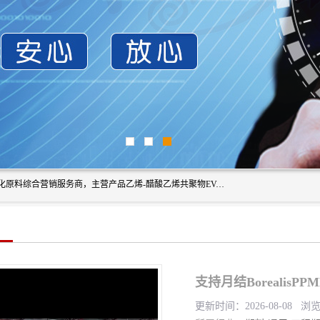
东莞市恒屹国际贸易有限公司（简称：恒屹国际）是一家石化原料综合营销服务商，主营产品乙烯-醋酸乙烯共聚物EVA、聚酰胺PA（尼龙）、醚酯型热塑弹性体TPEE等，公司秉承以市场为导向的战略思想，致力于大宗石化原料在中国市场的营销服务业务，为客户提供一站式的全面服务。
支持月结BorealisP
更新时间：2026-08-08 浏