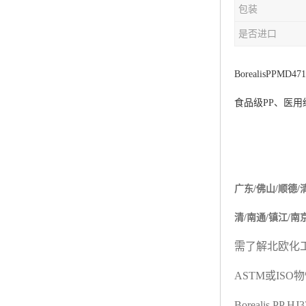
包装
杨子巴斯夫EVA
是否进口
TPV塑胶粒
法国阿科玛EVA
Borealis
PP
MD47
食品级
PP
、医用
美国杜邦PET
聚酰胺PA（尼龙）系列：
聚丙烯PP
广东
/
佛山
/
顺德
/
美国杜邦POM
清
/
南通
/
镇江
/
南
三井陶氏EVA
需了解北欧化
Hytrel TPEE
ASTM
或
ISO
物
聚乙烯HDPE
Borealis PP H