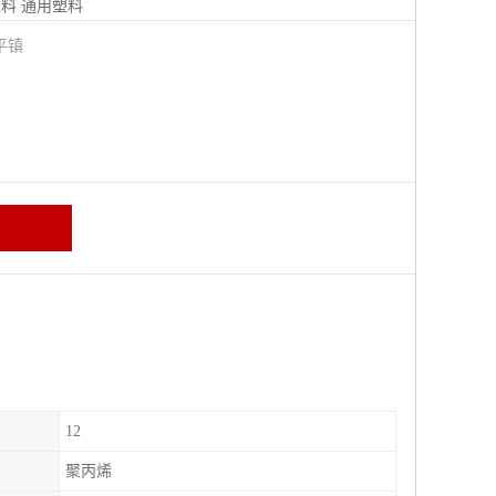
塑料
通用塑料
平镇
12
聚丙烯