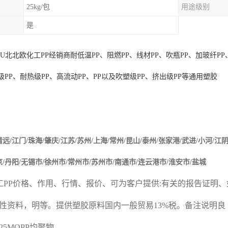
25kg/包
用途级别
是
1U
北
北欧化工
PP
经销商耐低温
PP
、阻燃
PP
、线材
PP
、吹瓶
PP
、加玻纤
PP
级
PP
、耐热级
PP
、高流动
PP
、
PP
以及吹塑级
PP
、挤出级
PP
等通用塑胶
清远
/
江门
/
珠海
/
肇庆
/
江苏
/
苏州
/
上海
/
常州
/
昆山
/
泰州
/
张家港
/
武进
/
小河
/
江
京
/
丹阳
/
无锡市
/
徐州市
/
常州市
/
苏州市
/
南通市
/
连云港市
/
淮安市
/
盐城
工
PP
价格、作用、行情、报价、可为客户提供
:
有关的报告证明、
性资料，明等。提供塑胶原料国内一般贸易
13%
税。备注说明良
J325MOPP
均聚物。