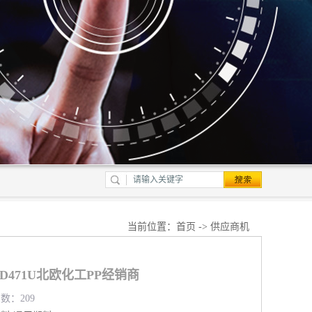
当前位置：
首页
->
供应商机
PMD471U北欧化工PP经销商
览数：209