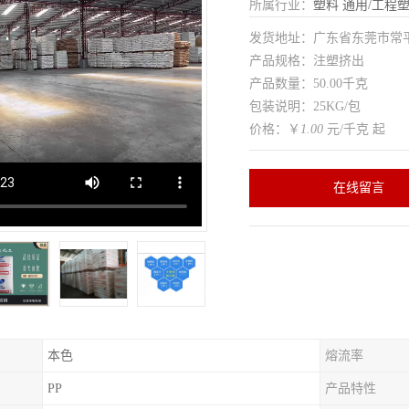
所属行业：
塑料
通用/工程
发货地址：广东省东莞市常
产品规格：注塑挤出
产品数量：50.00千克
包装说明：25KG/包
价格：￥
1.00
元/千克 起
在线留言
本色
熔流率
PP
产品特性