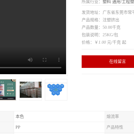
所属行业：
塑料
通用/工程
发货地址：广东省东莞市常
产品规格：注塑挤出
产品数量：50.00千克
包装说明：25KG/包
价格：￥
1.00
元/千克 起
在线留言
本色
熔流率
PP
产品特性