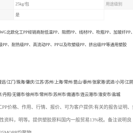
25kg/包
用途级别
是
0WG
北欧化工
PP
经销商耐低温
PP
、阻燃
PP
、线材
PP
、吹瓶
PP
、加玻纤
PP
级
PP
、耐热级
PP
、高流动
PP
、
PP
以及吹塑级
PP
、挤出级
PP
等通用塑胶
清远
/
江门
/
珠海
/
肇庆
/
江苏
/
苏州
/
上海
/
常州
/
昆山
/
泰州
/
张家港
/
武进
/
小河
/
江
京
/
丹阳
/
无锡市
/
徐州市
/
常州市
/
苏州市
/
南通市
/
连云港市
/
淮安市
/
盐城
工
PP
价格、作用、行情、报价、可为客户提供
:
有关的报告证明、
性资料，明等。提供塑胶原料国内一般贸易
13%
税。备注说明良
J325MOPP
均聚物。