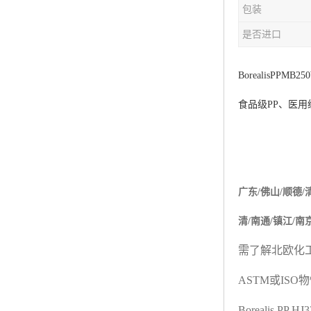
包装
杨子巴斯夫EVA
是否进口
TPV塑胶粒
法国阿科玛EVA
BorealisPPMB25
食品级
PP
、医用
美国杜邦PET
聚酰胺PA（尼龙）系列：
聚丙烯PP
广东
/
佛山
/
顺德
/
美国杜邦POM
清
/
南通
/
镇江
/
南
三井陶氏EVA
需了解北欧化
Hytrel TPEE
ASTM
或
ISO
物
聚乙烯HDPE
Borealis PP H