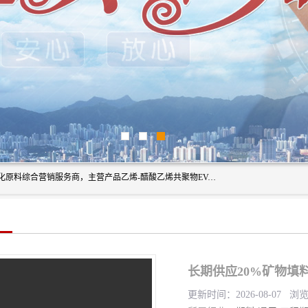
东莞市恒屹国际贸易有限公司（简称：恒屹国际）是一家石化原料综合营销服务商，主营产品乙烯-醋酸乙烯共聚物EVA、聚酰胺PA（尼龙）、醚酯型热塑弹性体TPEE等，公司秉承以市场为导向的战略思想，致力于大宗石化原料在中国市场的营销服务业务，为客户提供一站式的全面服务。
长期供应20%矿物填料B
更新时间：2026-08-07 浏