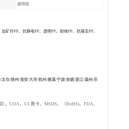
通用级
、加矿纤
PP
、抗静电
PP
、透明
PP
、耐候
PP
、抗撞击
PP
、
阴
/
太仓
/
扬州
/
淮安
/
大丰
/
杭州
/
慈溪
/
宁波
/
余姚
/
浙江
/
温州
/
乐
如
:
，
COA
，
UL
黄卡、
MSDS
、
（
RoHS)
、
FDA
、