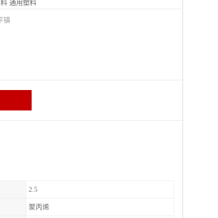
塑料
通用塑料
平镇
2.5
聚丙烯