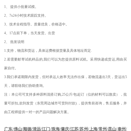
1
、
提供小批量试模。
2
、
7x24
小时技术跟踪支持。
3
、技术全程指导。质量优良，价格适中。
4
、
17
点前下单，当天发货。出货
2
、
批发说明
1.
支持，物流和货运，具体运费根据货量及具体地址而定
.
2.
若需要邮寄试机样品的
,
我们可以为您提供原料试机。采用快递或货运
,
用由买
家自付。
3.
我们承诺期限内发货，但对承运人效率无法作出保，若物流递出
3
天，货运出
5
天，请联络我们协助查询。
注：本公司可支持多种原料混搭订购
,25
公斤
/
包起订（位的材料可以散卖），批
量可折扣
,
款到发货（东莞周边城市可货到付款
).
，提供售前咨询，售后服务，并
由工程师提供一对一的产品问题解决方案。
江苏
/
苏州
/
上海
/
常州
/
昆山
/
泰州
/
广东
/
佛山
/
顺德
/
清远
/
江门
/
珠海
/
肇庆
/