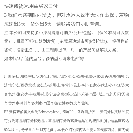
快递或货运
,
用由买家自付。
3.
我们承诺期限内发货，但对承运人效率无法作出保，若物
流递出
3
天，货运出
5
天，请联络我们协助查询。
注
:
本公司可支持多种原料混搭订购
,25
公斤
/
包起订（位的材料可以散
卖），批量可折扣
,
款到发货（东莞周边城市可货到付款
).
，提供售前
咨询，售后服务，并由工程师提供一对一的产品问题解决方案。
如未找到合适的型号，多的型号请来电咨询
!
广州
/
佛山
/
顺德
/
中山
/
珠海
/
江门
/
肇庆
/
山水
/
四会
/
连州
/
清远
/
从化
/
汕头
/
惠州
/
汕尾
/
长
沙
/
南宁
/
江西
/
湖北
/
安徽
/
江苏
/
苏州
/
上海
/
常州
/
昆山
/
泰州
/
张家港
/
武进
/
小河
/
江阴
/
太
仓
/
扬州
/
淮安
/
大丰
/
杭州
/
慈溪
/
宁波
/
余姚
/
浙江
/
温州
/
乐清
/
南通
/
镇江
/
南京
/
丹阳
/
无锡
市
/
徐州市
/
常州市
/
苏州市
/
南通市
/
连云港市
/
淮安市
/
盐城
PP
聚丙烯的英文名为
Polypropylene
，简称
PP
，俗称百折胶。 聚丙烯按其结晶度
可分为等规聚丙烯和无规，等规聚丙烯为高度结晶的热塑性树脂，结晶度高达
95%
以上，分子量在
8~15
万之间，本书介绍的聚丙烯主要为等规聚丙烯。而无规