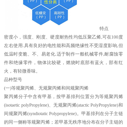
特点
密度小，强度、刚度、硬度耐热性均低压聚乙烯
,
可在
100
度
左右使用
.
具有良好的电性能和高频绝缘性不受湿度影响
,
但
低温时变脆、不、易老化
.
适于制作一般机械零件
,
耐腐蚀零
件和绝缘零件，物体比较硬，燃烧时底部有蓝火，部有红
火，有轻微香味。
品种型号
(
一
)
等规聚丙烯、无规聚丙烯和间规聚丙烯
聚丙烯分子中含有甲基，按甲基排列位置分为等规聚丙烯
(isotaetic polyPropylene)
、无规聚丙烯
(atactic PolyPropylene)
和
间规聚丙烯
(syndiotatic Polypropylene)
。甲基排列在分子主链
的同一侧称等规聚丙烯；若甲基无秩序地分布在分子主链的