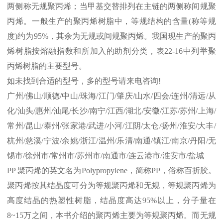
两侧称无规聚丙烯；当甲基交替排列在主链的两侧称间规聚
丙烯。一般生产的聚丙烯树脂中，等规结构的含量
(
称等规
度
)
约为
95%
，其余为无规或间规聚丙烯。我国现生产的聚丙
烯树脂按熔融指数和所加入的助剂分类，表
22-16
中列举聚
丙烯树脂的主要型号。
如未找到合适的型号，多的型号请来电咨询
!
广州
/
佛山
/
顺德
/
中山
/
珠海
/
江门
/
肇庆
/
山水
/
四会
/
连州
/
清远
/
从
化
/
汕头
/
惠州
/
汕尾
/
长沙
/
南宁
/
江西
/
湖北
/
安徽
/
江苏
/
苏州
/
上海
/
常州
/
昆山
/
泰州
/
张家港
/
武进
/
小河
/
江阴
/
太仓
/
扬州
/
淮安
/
大丰
/
杭州
/
慈溪
/
宁波
/
余姚
/
浙江
/
温州
/
乐清
/
南通
/
镇江
/
南京
/
丹阳
/
无
锡市
/
徐州市
/
常州市
/
苏州市
/
南通市
/
连云港市
/
淮安市
/
盐城
PP
聚丙烯的英文名为
Polypropylene
，简称
PP
，俗称百折胶。
聚丙烯按其结晶度可分为等规聚丙烯和无规，等规聚丙烯为
高度结晶的热塑性树脂，结晶度高达
95%
以上，分子量在
8~15
万之间，本书介绍的聚丙烯主要为等规聚丙烯。而无规