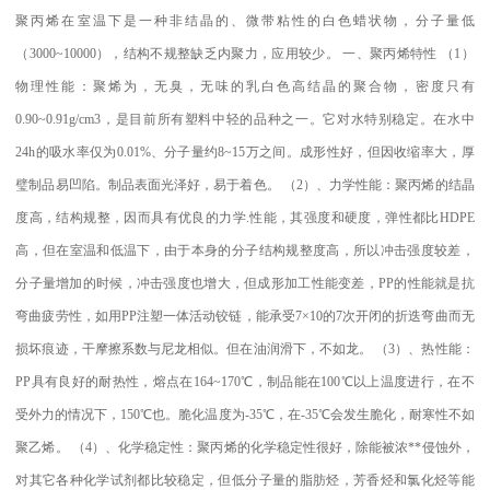
聚丙烯在室温下是一种非结晶的、微带粘性的白色蜡状物，分子量低
（
3000~10000
），结构不规整缺乏内聚力，应用较少。
一、聚丙烯特性
（
1
）
物理性能：聚烯为，无臭，无味的乳白色高结晶的聚合物，密度只有
0.90~0.91g/cm3
，是目前所有塑料中轻的品种之一。它对水特别稳定。在水中
24h
的吸水率仅为
0.01%
、分子量约
8~15
万之间。成形性好，但因收缩率大，厚
璧制品易凹陷。制品表面光泽好，易于着色。
（
2
）、力学性能：聚丙烯的结晶
度高，结构规整，因而具有优良的力学
.
性能，其强度和硬度，弹性都比
HDPE
高，但在室温和低温下，由于本身的分子结构规整度高，所以冲击强度较差，
分子量增加的时候，冲击强度也增大，但成形加工性能变差，
PP
的性能就是抗
弯曲疲劳性，如用
PP
注塑一体活动铰链，能承受
7×10
的
7
次开闭的折迭弯曲而无
损坏痕迹，干摩擦系数与尼龙相似。但在油润滑下，不如龙。
（
3
）、热性能：
PP
具有良好的耐热性，熔点在
164~170
℃
，制品能在
100
℃
以上温度进行，在不
受外力的情况下，
150
℃
也。脆化温度为
-35
℃
，在
-35
℃
会发生脆化，耐寒性不如
聚乙烯。
（
4
）、化学稳定性：聚丙烯的化学稳定性很好，除能被浓
**
侵蚀外，
对其它各种化学试剂都比较稳定，但低分子量的脂肪烃，芳香烃和氯化烃等能