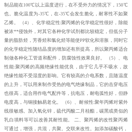
制品能在
100℃
以上温度进行，在不受外力的情况下，
150℃
也。脆化温度为
-35℃
，在
-35℃
会发生脆化，耐寒性不如聚
乙烯。 （
4
）、化学稳定性
:
聚丙烯的化学稳定性很好，除能
被浓
**
侵蚀外，对其它各种化学试剂都比较稳定，但低分子
量的脂肪烃，芳香烃和氯化烃等能使
PP
软化和溶胀，同时它
的化学稳定性随结晶度的增加还有所提高，所以聚丙烯适合
制做各种化工管道和配件，防腐蚀性效果良好。 （
5
）、电
性能
:
聚丙烯的高频绝缘性能优良，由于它几乎不吸水，故
绝缘性能不受湿度的影响。它有较高的介电系数，且随温度
的上升，可以用来制作受热的电气绝缘制品，它的击穿电压
也很高，适合用作电气配件等，抗电压，耐电弧性好，但静
电度高，与铜接触易老化。 （
6
）、耐候性
:
聚年丙烯对紫外
线很敏感。加入氧化锌，硫代丙酸二月桂酯，碳黑或类似的
乳白填料等可以改善其耐性能。 二、聚丙烯的改性聚丙烯
可通过，增强，共混，共聚。交联来改性。如添加碳酸钙，