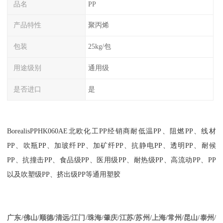
品名
PP
产品特性
聚丙烯
包装
25kg/包
用途级别
通用级
是否进口
是
BorealisPPHK060AE
北欧化工
PP
经销商耐低温
PP
、阻燃
PP
、线材
PP
、吹瓶
PP
、加玻纤
PP
、加矿纤
PP
、抗静电
PP
、透明
PP
、耐候
PP
、抗撞击
PP
、食品级
PP
、医用级
PP
、耐热级
PP
、高流动
PP
、
PP
以及吹塑级
PP
、挤出级
PP
等通用塑胶
江苏
/
苏州
/
上海
/
常州
/
昆山
/
泰州
/
广东
/
佛山
/
顺德
/
清远
/
江门
/
珠海
/
肇庆
/