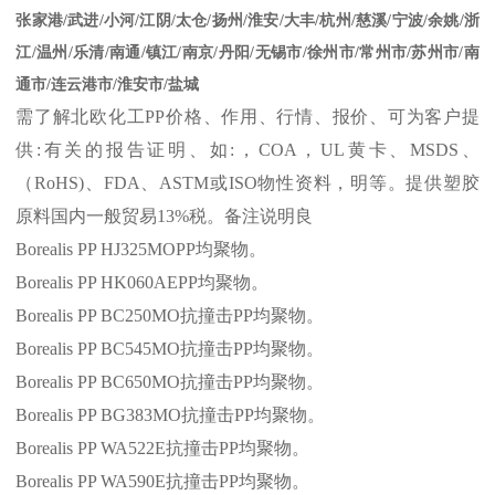
张家港
/
武进
/
小河
/
江阴
/
太仓
/
扬州
/
淮安
/
大丰
/
杭州
/
慈溪
/
宁波
/
余姚
/
浙
江
/
温州
/
乐清
/
南通
/
镇江
/
南京
/
丹阳
/
无锡市
/
徐州市
/
常州市
/
苏州市
/
南
通市
/
连云港市
/
淮安市
/
盐城
需了解北欧化工
PP
价格、作用、行情、报价、可为客户提
供
:
有关的报告证明、如
:
，
COA
，
UL
黄卡、
MSDS
、
（
RoHS)
、
FDA
、
ASTM
或
ISO
物性资料，明等。提供塑胶
原料国内一般贸易
13%
税。备注说明良
Borealis PP HJ325MOPP
均聚物。
Borealis PP HK060AEPP
均聚物。
Borealis PP BC250MO
抗撞击
PP
均聚物。
Borealis PP BC545MO
抗撞击
PP
均聚物。
Borealis PP BC650MO
抗撞击
PP
均聚物。
Borealis PP BG383MO
抗撞击
PP
均聚物。
Borealis PP WA522E
抗撞击
PP
均聚物。
Borealis PP WA590E
抗撞击
PP
均聚物。