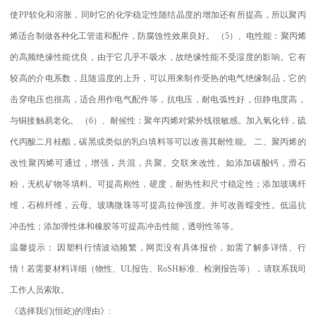
使
PP
软化和溶胀，同时它的化学稳定性随结晶度的增加还有所提高，所以聚丙
烯适合制做各种化工管道和配件，防腐蚀性效果良好。
（
5
）、电性能：聚丙烯
的高频绝缘性能优良，由于它几乎不吸水，故绝缘性能不受湿度的影响。它有
较高的介电系数，且随温度的上升，可以用来制作受热的电气绝缘制品，它的
击穿电压也很高，适合用作电气配件等，抗电压，耐电弧性好，但静电度高，
与铜接触易老化。
（
6
）、耐候性：聚年丙烯对紫外线很敏感。加入氧化锌，硫
代丙酸二月桂酯，碳黑或类似的乳白填料等可以改善其耐性能。
二、聚丙烯的
改性聚丙烯可通过，增强，共混，共聚。交联来改性。如添加碳酸钙，滑石
粉，无机矿物等填料。可提高刚性，硬度，耐热性和尺寸稳定性；添加玻璃纤
维，石棉纤维，云母。玻璃微珠等可提高拉伸强度。并可改善蠕变性。低温抗
冲击性；添加弹性体和橡胶等可提高冲击性能，透明性等等。
温馨提示：
因塑料行情波动频繁，网页没有具体报价，如需了解多详情、行
情！若需要材料详细（物性、
UL
报告、
RoSH
标准、
检测报告等），请联系我司
工作人员索取。
《选择我们
(
恒屹
)
的理由》
: