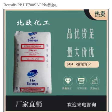
Borealis PP HF700SAPP
均聚物。