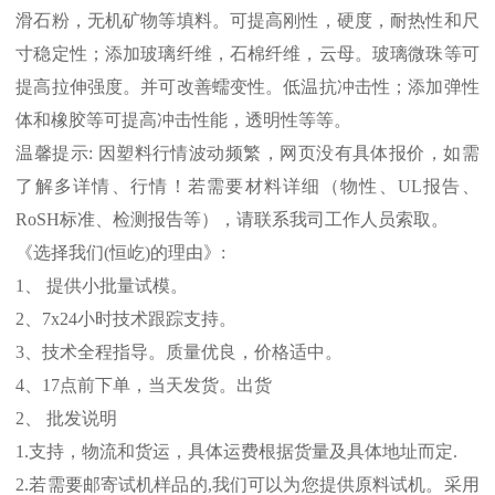
滑石粉，无机矿物等填料。可提高刚性，硬度，耐热性和尺
寸稳定性；添加玻璃纤维，石棉纤维，云母。玻璃微珠等可
提高拉伸强度。并可改善蠕变性。低温抗冲击性；添加弹性
体和橡胶等可提高冲击性能，透明性等等。
温馨提示
:
因塑料行情波动频繁，网页没有具体报价，如需
了解多详情、行情！若需要材料详细（物性、
UL
报告、
RoSH
标准、
检测报告等），请联系我司工作人员索取。
《选择我们
(
恒屹
)
的理由》
:
1
、 提供小批量试模。
2
、
7x24
小时技术跟踪支持。
3
、技术全程指导。质量优良，价格适中。
4
、
17
点前下单，当天发货。出货
2
、 批发说明
1.
支持，物流和货运，具体运费根据货量及具体地址而定
.
2.
若需要邮寄试机样品的
,
我们可以为您提供原料试机。采用