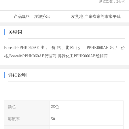
浏览次数：
243
次
产品规格：
注塑挤出
发货地:
广东省东莞市常平镇
关键词
BorealisPPHK060AE出厂价格,北欧化工PPHK060AE出厂价
格,BorealisPPHK060AE代理商,博禄化工PPHK060AE经销商
详细说明
颜色
本色
熔流率
50