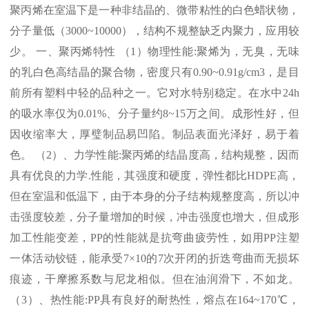
聚丙烯在室温下是一种非结晶的、微带粘性的白色蜡状物，
分子量低（
3000~10000
），结构不规整缺乏内聚力，应用较
少。 一、聚丙烯特性 （
1
）物理性能
:
聚烯为，无臭，无味
的乳白色高结晶的聚合物，密度只有
0.90~0.91g/cm3
，是目
前所有塑料中轻的品种之一。它对水特别稳定。在水中
24h
的吸水率仅为
0.01%
、分子量约
8~15
万之间。成形性好，但
因收缩率大，厚璧制品易凹陷。制品表面光泽好，易于着
色。 （
2
）、力学性能
:
聚丙烯的结晶度高，结构规整，因而
具有优良的力学
.
性能，其强度和硬度，弹性都比
HDPE
高，
但在室温和低温下，由于本身的分子结构规整度高，所以冲
击强度较差，分子量增加的时候，冲击强度也增大，但成形
加工性能变差，
PP
的性能就是抗弯曲疲劳性，如用
PP
注塑
一体活动铰链，能承受
7×10
的
7
次开闭的折迭弯曲而无损坏
痕迹，干摩擦系数与尼龙相似。但在油润滑下，不如龙。
（
3
）、热性能
:PP
具有良好的耐热性，熔点在
164~170℃
，