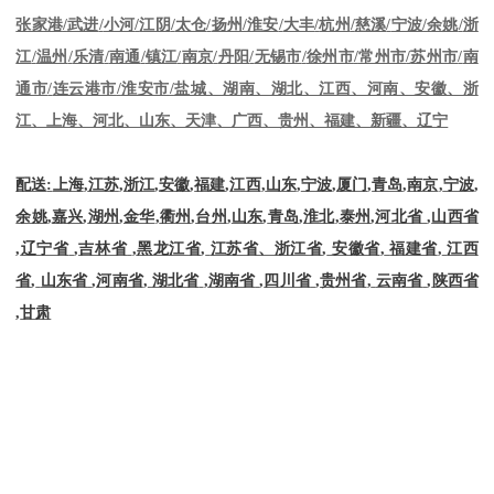
张家港
/
武进
/
小河
/
江阴
/
太仓
/
扬州
/
淮安
/
大丰
/
杭州
/
慈溪
/
宁波
/
余姚
/
浙
江
/
温州
/
乐清
/
南通
/
镇江
/
南京
/
丹阳
/
无锡市
/
徐州市
/
常州市
/
苏州市
/
南
通市
/
连云港市
/
淮安市
/
盐城、湖南、湖北、江西、河南、安徽、浙
江、上海、河北、山东、天津、广西、贵州、福建、新疆、辽宁
配送
:
上海
,
江苏
,
浙江
,
安徽
,
福建
,
江西
,
山东
,
宁波
,
厦门
,
青岛
,
南京
,
宁波
,
余姚
,
嘉兴
,
湖州
,
金华
,
衢州
,
台州
,
山东
,
青岛
,
淮北
,
泰州
,
河北省
,
山西省
,
辽宁省
,
吉林省
,
黑龙江省
,
江苏省、浙江省
,
安徽省
,
福建省
,
江西
省
,
山东省
,
河南省
,
湖北省
,
湖南省
,
四川省
,
贵州省
,
云南省
,
陕西省
,
甘肃