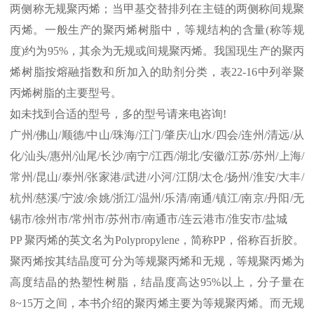
两侧称无规聚丙烯；当甲基交替排列在主链的两侧称间规聚
丙烯。一般生产的聚丙烯树脂中，等规结构的含量
(
称等规
度
)
约为
95%
，其余为无规或间规聚丙烯。我国现生产的聚丙
烯树脂按熔融指数和所加入的助剂分类，表
22-16
中列举聚
丙烯树脂的主要型号。
如未找到合适的型号，多的型号请来电咨询
!
广州
/
佛山
/
顺德
/
中山
/
珠海
/
江门
/
肇庆
/
山水
/
四会
/
连州
/
清远
/
从
化
/
汕头
/
惠州
/
汕尾
/
长沙
/
南宁
/
江西
/
湖北
/
安徽
/
江苏
/
苏州
/
上海
/
常州
/
昆山
/
泰州
/
张家港
/
武进
/
小河
/
江阴
/
太仓
/
扬州
/
淮安
/
大丰
/
杭州
/
慈溪
/
宁波
/
余姚
/
浙江
/
温州
/
乐清
/
南通
/
镇江
/
南京
/
丹阳
/
无
锡市
/
徐州市
/
常州市
/
苏州市
/
南通市
/
连云港市
/
淮安市
/
盐城
PP
聚丙烯的英文名为
Polypropylene
，简称
PP
，俗称百折胶。
聚丙烯按其结晶度可分为等规聚丙烯和无规，等规聚丙烯为
高度结晶的热塑性树脂，结晶度高达
95%
以上，分子量在
8~15
万之间，本书介绍的聚丙烯主要为等规聚丙烯。而无规