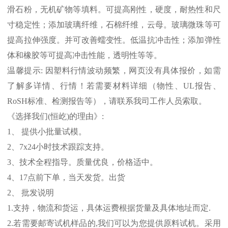
滑石粉，无机矿物等填料。可提高刚性，硬度，耐热性和尺
寸稳定性；添加玻璃纤维，石棉纤维，云母。玻璃微珠等可
提高拉伸强度。并可改善蠕变性。低温抗冲击性；添加弹性
体和橡胶等可提高冲击性能，透明性等等。
温馨提示
:
因塑料行情波动频繁，网页没有具体报价，如需
了解多详情、行情！若需要材料详细（物性、
UL
报告、
RoSH
标准、
检测报告等），请联系我司工作人员索取。
《选择我们
(
恒屹
)
的理由》
:
1
、 提供小批量试模。
2
、
7x24
小时技术跟踪支持。
3
、技术全程指导。质量优良，价格适中。
4
、
17
点前下单，当天发货。出货
2
、 批发说明
1.
支持，物流和货运，具体运费根据货量及具体地址而定
.
2.
若需要邮寄试机样品的
,
我们可以为您提供原料试机。采用