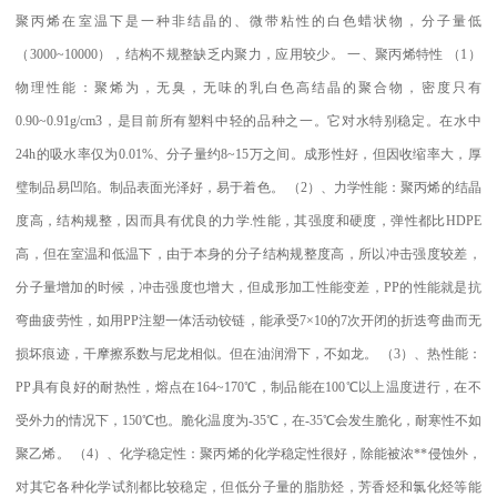
聚丙烯在室温下是一种非结晶的、微带粘性的白色蜡状物，分子量低
（
3000~10000
），结构不规整缺乏内聚力，应用较少。
一、聚丙烯特性
（
1
）
物理性能：聚烯为，无臭，无味的乳白色高结晶的聚合物，密度只有
0.90~0.91g/cm3
，是目前所有塑料中轻的品种之一。它对水特别稳定。在水中
24h
的吸水率仅为
0.01%
、分子量约
8~15
万之间。成形性好，但因收缩率大，厚
璧制品易凹陷。制品表面光泽好，易于着色。
（
2
）、力学性能：聚丙烯的结晶
度高，结构规整，因而具有优良的力学
.
性能，其强度和硬度，弹性都比
HDPE
高，但在室温和低温下，由于本身的分子结构规整度高，所以冲击强度较差，
分子量增加的时候，冲击强度也增大，但成形加工性能变差，
PP
的性能就是抗
弯曲疲劳性，如用
PP
注塑一体活动铰链，能承受
7×10
的
7
次开闭的折迭弯曲而无
损坏痕迹，干摩擦系数与尼龙相似。但在油润滑下，不如龙。
（
3
）、热性能：
PP
具有良好的耐热性，熔点在
164~170
℃
，制品能在
100
℃
以上温度进行，在不
受外力的情况下，
150
℃
也。脆化温度为
-35
℃
，在
-35
℃
会发生脆化，耐寒性不如
聚乙烯。
（
4
）、化学稳定性：聚丙烯的化学稳定性很好，除能被浓
**
侵蚀外，
对其它各种化学试剂都比较稳定，但低分子量的脂肪烃，芳香烃和氯化烃等能