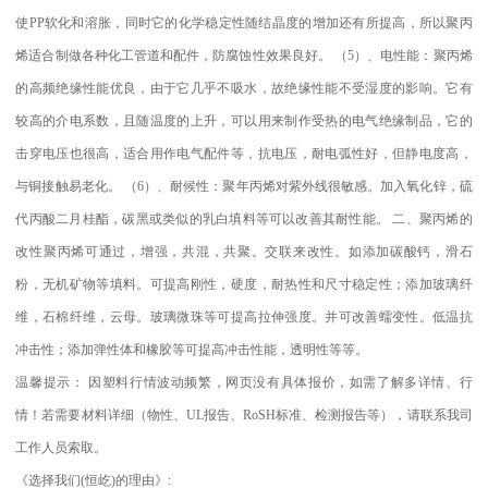
使
PP
软化和溶胀，同时它的化学稳定性随结晶度的增加还有所提高，所以聚丙
烯适合制做各种化工管道和配件，防腐蚀性效果良好。
（
5
）、电性能：聚丙烯
的高频绝缘性能优良，由于它几乎不吸水，故绝缘性能不受湿度的影响。它有
较高的介电系数，且随温度的上升，可以用来制作受热的电气绝缘制品，它的
击穿电压也很高，适合用作电气配件等，抗电压，耐电弧性好，但静电度高，
与铜接触易老化。
（
6
）、耐候性：聚年丙烯对紫外线很敏感。加入氧化锌，硫
代丙酸二月桂酯，碳黑或类似的乳白填料等可以改善其耐性能。
二、聚丙烯的
改性聚丙烯可通过，增强，共混，共聚。交联来改性。如添加碳酸钙，滑石
粉，无机矿物等填料。可提高刚性，硬度，耐热性和尺寸稳定性；添加玻璃纤
维，石棉纤维，云母。玻璃微珠等可提高拉伸强度。并可改善蠕变性。低温抗
冲击性；添加弹性体和橡胶等可提高冲击性能，透明性等等。
温馨提示：
因塑料行情波动频繁，网页没有具体报价，如需了解多详情、行
情！若需要材料详细（物性、
UL
报告、
RoSH
标准、
检测报告等），请联系我司
工作人员索取。
《选择我们
(
恒屹
)
的理由》
: