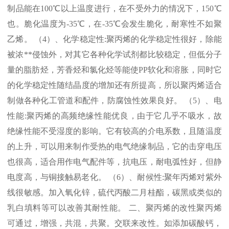
制品能在
100℃
以上温度进行，在不受外力的情况下，
150℃
也。脆化温度为
-35℃
，在
-35℃
会发生脆化，耐寒性不如聚
乙烯。 （
4
）、化学稳定性
:
聚丙烯的化学稳定性很好，除能
被浓
**
侵蚀外，对其它各种化学试剂都比较稳定，但低分子
量的脂肪烃，芳香烃和氯化烃等能使
PP
软化和溶胀，同时它
的化学稳定性随结晶度的增加还有所提高，所以聚丙烯适合
制做各种化工管道和配件，防腐蚀性效果良好。 （
5
）、电
性能
:
聚丙烯的高频绝缘性能优良，由于它几乎不吸水，故
绝缘性能不受湿度的影响。它有较高的介电系数，且随温度
的上升，可以用来制作受热的电气绝缘制品，它的击穿电压
也很高，适合用作电气配件等，抗电压，耐电弧性好，但静
电度高，与铜接触易老化。 （
6
）、耐候性
:
聚年丙烯对紫外
线很敏感。加入氧化锌，硫代丙酸二月桂酯，碳黑或类似的
乳白填料等可以改善其耐性能。 二、聚丙烯的改性聚丙烯
可通过，增强，共混，共聚。交联来改性。如添加碳酸钙，