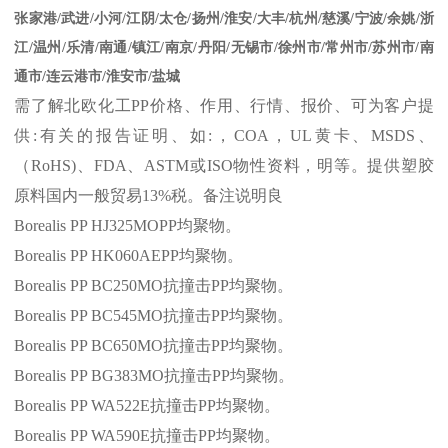
张家港
/
武进
/
小河
/
江阴
/
太仓
/
扬州
/
淮安
/
大丰
/
杭州
/
慈溪
/
宁波
/
余姚
/
浙
江
/
温州
/
乐清
/
南通
/
镇江
/
南京
/
丹阳
/
无锡市
/
徐州市
/
常州市
/
苏州市
/
南
通市
/
连云港市
/
淮安市
/
盐城
需了解北欧化工
PP
价格、作用、行情、报价、可为客户提
供
:
有关的报告证明、如
:
，
COA
，
UL
黄卡、
MSDS
、
（
RoHS)
、
FDA
、
ASTM
或
ISO
物性资料，明等。提供塑胶
原料国内一般贸易
13%
税。备注说明良
Borealis PP HJ325MOPP
均聚物。
Borealis PP HK060AEPP
均聚物。
Borealis PP BC250MO
抗撞击
PP
均聚物。
Borealis PP BC545MO
抗撞击
PP
均聚物。
Borealis PP BC650MO
抗撞击
PP
均聚物。
Borealis PP BG383MO
抗撞击
PP
均聚物。
Borealis PP WA522E
抗撞击
PP
均聚物。
Borealis PP WA590E
抗撞击
PP
均聚物。