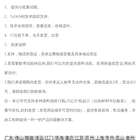
1
、
提供小批量试模。
2
、
7x24
小时技术跟踪支持。
3
、技术全程指导。质量优良，价格适中。
4
、
17
点前下单，当天发货。出货
2
、
批发说明
1.
支持，物流和货运，具体运费根据货量及具体地址而定
.
2.
若需要邮寄试机样品的
,
我们可以为您提供原料试机。采用快递或货运
,
用由买
家自付。
3.
我们承诺期限内发货，但对承运人效率无法作出保，若物流递出
3
天，货运出
5
天，请联络我们协助查询。
注：本公司可支持多种原料混搭订购
,25
公斤
/
包起订（位的材料可以散卖），批
量可折扣
,
款到发货（东莞周边城市可货到付款
).
，提供售前咨询，售后服务，并
由工程师提供一对一的产品问题解决方案。
江苏
/
苏州
/
上海
/
常州
/
昆山
/
泰州
/
广东
/
佛山
/
顺德
/
清远
/
江门
/
珠海
/
肇庆
/