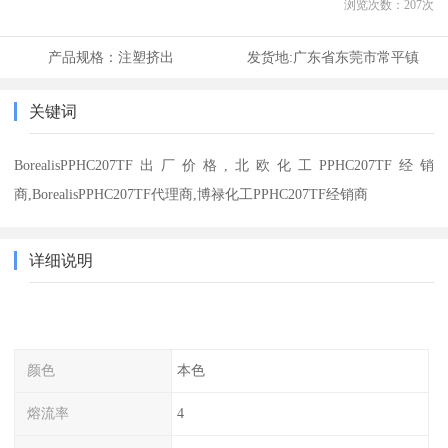
浏览次数：
207
次
产品规格：
注塑挤出
发货地:
广东省东莞市常平镇
关键词
BorealisPPHC207TF出厂价格,北欧化工PPHC207TF经销
商,BorealisPPHC207TF代理商,博禄化工PPHC207TF经销商
详细说明
颜色
本色
熔流率
4