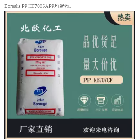
Borealis PP HF700SAPP
均聚物。