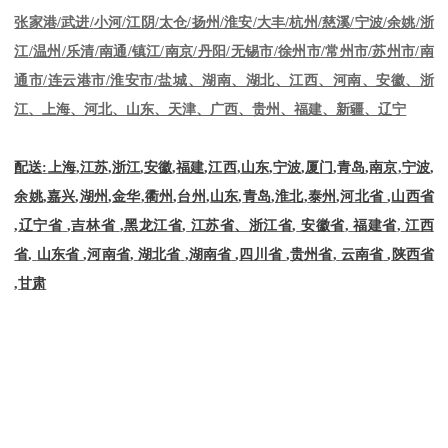
张家港
/
武进
/
小河
/
江阴
/
太仓
/
扬州
/
淮安
/
大丰
/
杭州
/
慈溪
/
宁波
/
余姚
/
浙
江
/
温州
/
乐清
/
南通
/
镇江
/
南京
/
丹阳
/
无锡市
/
徐州市
/
常州市
/
苏州市
/
南
通市
/
连云港市
/
淮安市
/
盐城、湖南、湖北、江西、河南、安徽、浙
江、上海、河北、山东、天津、广西、贵州、福建、新疆、辽宁
配送
:
上海
,
江苏
,
浙江
,
安徽
,
福建
,
江西
,
山东
,
宁波
,
厦门
,
青岛
,
南京
,
宁波
,
余姚
,
嘉兴
,
湖州
,
金华
,
衢州
,
台州
,
山东
,
青岛
,
淮北
,
泰州
,
河北省
,
山西省
,
辽宁省
,
吉林省
,
黑龙江省
,
江苏省、浙江省
,
安徽省
,
福建省
,
江西
省
,
山东省
,
河南省
,
湖北省
,
湖南省
,
四川省
,
贵州省
,
云南省
,
陕西省
,
甘肃