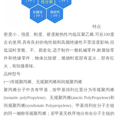
特点
密度小，强度、刚度、硬度耐热性均低压聚乙烯
,
可在
100
度
左右使用
.
具有良好的电性能和高频绝缘性不受湿度影响
,
但
低温时变脆、不、易老化
.
适于制作一般机械零件
,
耐腐蚀零
件和绝缘零件，物体比较硬，燃烧时底部有蓝火，部有红
火，有轻微香味。
品种型号
(
一
)
等规聚丙烯、无规聚丙烯和间规聚丙烯
聚丙烯分子中含有甲基，按甲基排列位置分为等规聚丙烯
(isotaetic polyPropylene)
、无规聚丙烯
(atactic PolyPropylene)
和
间规聚丙烯
(syndiotatic Polypropylene)
。甲基排列在分子主链
的同一侧称等规聚丙烯；若甲基无秩序地分布在分子主链的