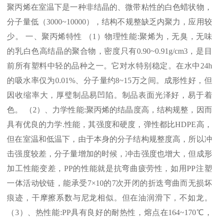
聚丙烯在室温下是一种非结晶的、微带粘性的白色蜡状物，
分子量低（
3000~10000
），结构不规整缺乏内聚力，应用较
少。 一、聚丙烯特性 （
1
）物理性能
:
聚烯为，无臭，无味
的乳白色高结晶的聚合物，密度只有
0.90~0.91g/cm3
，是目
前所有塑料中轻的品种之一。它对水特别稳定。在水中
24h
的吸水率仅为
0.01%
、分子量约
8~15
万之间。成形性好，但
因收缩率大，厚璧制品易凹陷。制品表面光泽好，易于着
色。 （
2
）、力学性能
:
聚丙烯的结晶度高，结构规整，因而
具有优良的力学
.
性能，其强度和硬度，弹性都比
HDPE
高，
但在室温和低温下，由于本身的分子结构规整度高，所以冲
击强度较差，分子量增加的时候，冲击强度也增大，但成形
加工性能变差，
PP
的性能就是抗弯曲疲劳性，如用
PP
注塑
一体活动铰链，能承受
7×10
的
7
次开闭的折迭弯曲而无损坏
痕迹，干摩擦系数与尼龙相似。但在油润滑下，不如龙。
（
3
）、热性能
:PP
具有良好的耐热性，熔点在
164~170℃
，