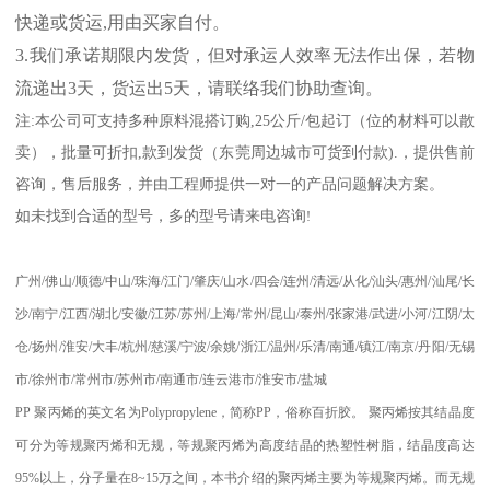
快递或货运
,
用由买家自付。
3.
我们承诺期限内发货，但对承运人效率无法作出保，若物
流递出
3
天，货运出
5
天，请联络我们协助查询。
注
:
本公司可支持多种原料混搭订购
,25
公斤
/
包起订（位的材料可以散
卖），批量可折扣
,
款到发货（东莞周边城市可货到付款
).
，提供售前
咨询，售后服务，并由工程师提供一对一的产品问题解决方案。
如未找到合适的型号，多的型号请来电咨询
!
广州
/
佛山
/
顺德
/
中山
/
珠海
/
江门
/
肇庆
/
山水
/
四会
/
连州
/
清远
/
从化
/
汕头
/
惠州
/
汕尾
/
长
沙
/
南宁
/
江西
/
湖北
/
安徽
/
江苏
/
苏州
/
上海
/
常州
/
昆山
/
泰州
/
张家港
/
武进
/
小河
/
江阴
/
太
仓
/
扬州
/
淮安
/
大丰
/
杭州
/
慈溪
/
宁波
/
余姚
/
浙江
/
温州
/
乐清
/
南通
/
镇江
/
南京
/
丹阳
/
无锡
市
/
徐州市
/
常州市
/
苏州市
/
南通市
/
连云港市
/
淮安市
/
盐城
PP
聚丙烯的英文名为
Polypropylene
，简称
PP
，俗称百折胶。 聚丙烯按其结晶度
可分为等规聚丙烯和无规，等规聚丙烯为高度结晶的热塑性树脂，结晶度高达
95%
以上，分子量在
8~15
万之间，本书介绍的聚丙烯主要为等规聚丙烯。而无规