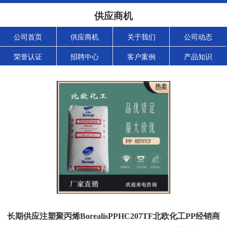
供应商机
公司首页
供应商机
关于我们
公司动态
荣誉认证
招聘中心
客户案例
产品知识
长期供应注塑聚丙烯BorealisPPHC207TF北欧化工PP经销商