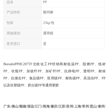
品名
PP
产品特性
聚丙烯
包装
25kg/包
用途级别
通用级
是否进口
是
BorealisPPHC207TF
北欧化工
PP
经销商耐低温
PP
、阻燃
PP
、线材
PP
、吹瓶
PP
、加玻纤
PP
、加矿纤
PP
、抗静电
PP
、透明
PP
、耐候
PP
、抗撞击
PP
、食品级
PP
、医用级
PP
、耐热级
PP
、高流动
PP
、
PP
以及吹塑级
PP
、挤出级
PP
等通用塑胶
江苏
/
苏州
/
上海
/
常州
/
昆山
/
泰州
/
广东
/
佛山
/
顺德
/
清远
/
江门
/
珠海
/
肇庆
/