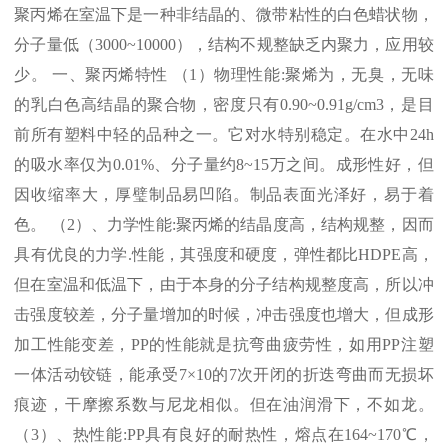
聚丙烯在室温下是一种非结晶的、微带粘性的白色蜡状物，
分子量低（
3000~10000
），结构不规整缺乏内聚力，应用较
少。 一、聚丙烯特性 （
1
）物理性能
:
聚烯为，无臭，无味
的乳白色高结晶的聚合物，密度只有
0.90~0.91g/cm3
，是目
前所有塑料中轻的品种之一。它对水特别稳定。在水中
24h
的吸水率仅为
0.01%
、分子量约
8~15
万之间。成形性好，但
因收缩率大，厚璧制品易凹陷。制品表面光泽好，易于着
色。 （
2
）、力学性能
:
聚丙烯的结晶度高，结构规整，因而
具有优良的力学
.
性能，其强度和硬度，弹性都比
HDPE
高，
但在室温和低温下，由于本身的分子结构规整度高，所以冲
击强度较差，分子量增加的时候，冲击强度也增大，但成形
加工性能变差，
PP
的性能就是抗弯曲疲劳性，如用
PP
注塑
一体活动铰链，能承受
7×10
的
7
次开闭的折迭弯曲而无损坏
痕迹，干摩擦系数与尼龙相似。但在油润滑下，不如龙。
（
3
）、热性能
:PP
具有良好的耐热性，熔点在
164~170℃
，