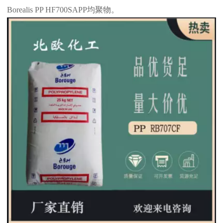
Borealis PP HF700SAPP
均聚物。