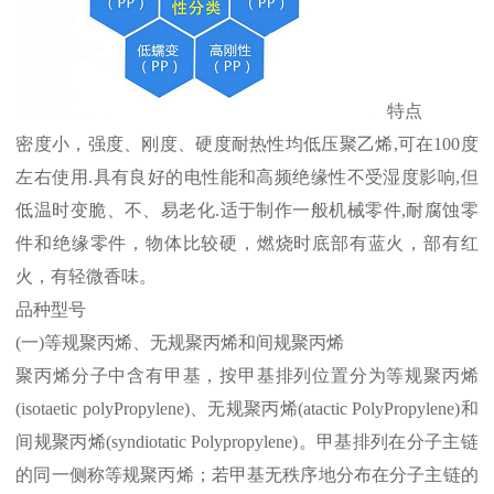
特点
密度小，强度、刚度、硬度耐热性均低压聚乙烯
,
可在
100
度
左右使用
.
具有良好的电性能和高频绝缘性不受湿度影响
,
但
低温时变脆、不、易老化
.
适于制作一般机械零件
,
耐腐蚀零
件和绝缘零件，物体比较硬，燃烧时底部有蓝火，部有红
火，有轻微香味。
品种型号
(
一
)
等规聚丙烯、无规聚丙烯和间规聚丙烯
聚丙烯分子中含有甲基，按甲基排列位置分为等规聚丙烯
(isotaetic polyPropylene)
、无规聚丙烯
(atactic PolyPropylene)
和
间规聚丙烯
(syndiotatic Polypropylene)
。甲基排列在分子主链
的同一侧称等规聚丙烯；若甲基无秩序地分布在分子主链的