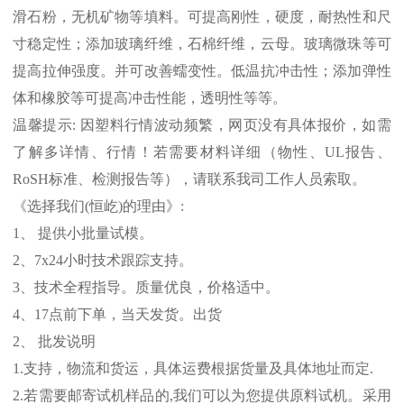
滑石粉，无机矿物等填料。可提高刚性，硬度，耐热性和尺
寸稳定性；添加玻璃纤维，石棉纤维，云母。玻璃微珠等可
提高拉伸强度。并可改善蠕变性。低温抗冲击性；添加弹性
体和橡胶等可提高冲击性能，透明性等等。
温馨提示
:
因塑料行情波动频繁，网页没有具体报价，如需
了解多详情、行情！若需要材料详细（物性、
UL
报告、
RoSH
标准、
检测报告等），请联系我司工作人员索取。
《选择我们
(
恒屹
)
的理由》
:
1
、 提供小批量试模。
2
、
7x24
小时技术跟踪支持。
3
、技术全程指导。质量优良，价格适中。
4
、
17
点前下单，当天发货。出货
2
、 批发说明
1.
支持，物流和货运，具体运费根据货量及具体地址而定
.
2.
若需要邮寄试机样品的
,
我们可以为您提供原料试机。采用