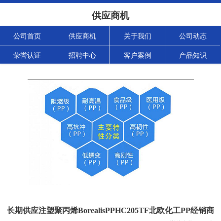
供应商机
公司首页
供应商机
关于我们
公司动态
荣誉认证
招聘中心
客户案例
产品知识
长期供应注塑聚丙烯BorealisPPHC205TF北欧化工PP经销商