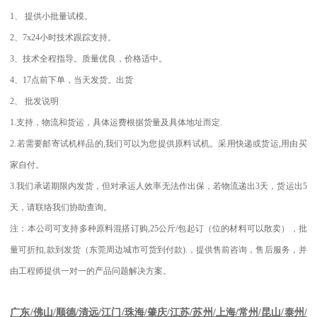
1
、
提供小批量试模。
2
、
7x24
小时技术跟踪支持。
3
、技术全程指导。质量优良，价格适中。
4
、
17
点前下单，当天发货。出货
2
、
批发说明
1.
支持，物流和货运，具体运费根据货量及具体地址而定
.
2.
若需要邮寄试机样品的
,
我们可以为您提供原料试机。采用快递或货运
,
用由买
家自付。
3.
我们承诺期限内发货，但对承运人效率无法作出保，若物流递出
3
天，货运出
5
天，请联络我们协助查询。
注：本公司可支持多种原料混搭订购
,25
公斤
/
包起订（位的材料可以散卖），批
量可折扣
,
款到发货（东莞周边城市可货到付款
).
，提供售前咨询，售后服务，并
由工程师提供一对一的产品问题解决方案。
江苏
/
苏州
/
上海
/
常州
/
昆山
/
泰州
/
广东
/
佛山
/
顺德
/
清远
/
江门
/
珠海
/
肇庆
/