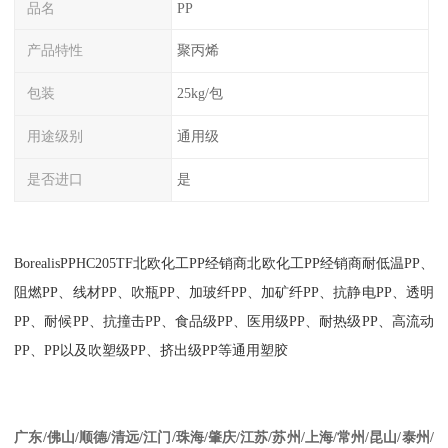
品名
PP
产品特性
聚丙烯
包装
25kg/包
用途级别
通用级
是否进口
是
BorealisPPHC205TF
北
欧化工PP经销商北欧化工
PP
经销商耐低温
PP
、
阻燃
PP
、线材
PP
、吹瓶
PP
、加玻纤
PP
、加矿纤
PP
、抗静电
PP
、透明
PP
、耐候
PP
、抗撞击
PP
、食品级
PP
、医用级
PP
、耐热级
PP
、高流动
PP
、
PP
以及吹塑级
PP
、挤出级
PP
等通用塑胶
江苏
/
苏州
/
上海
/
常州
/
昆山
/
泰州
/
广东
/
佛山
/
顺德
/
清远
/
江门
/
珠海
/
肇庆
/