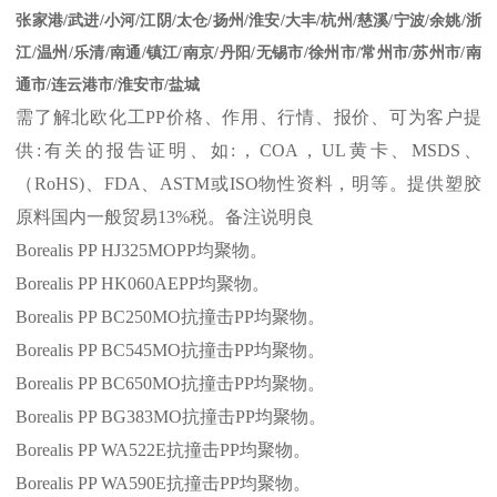
张家港
/
武进
/
小河
/
江阴
/
太仓
/
扬州
/
淮安
/
大丰
/
杭州
/
慈溪
/
宁波
/
余姚
/
浙
江
/
温州
/
乐清
/
南通
/
镇江
/
南京
/
丹阳
/
无锡市
/
徐州市
/
常州市
/
苏州市
/
南
通市
/
连云港市
/
淮安市
/
盐城
需了解北欧化工
PP
价格、作用、行情、报价、可为客户提
供
:
有关的报告证明、如
:
，
COA
，
UL
黄卡、
MSDS
、
（
RoHS)
、
FDA
、
ASTM
或
ISO
物性资料，明等。提供塑胶
原料国内一般贸易
13%
税。备注说明良
Borealis PP HJ325MOPP
均聚物。
Borealis PP HK060AEPP
均聚物。
Borealis PP BC250MO
抗撞击
PP
均聚物。
Borealis PP BC545MO
抗撞击
PP
均聚物。
Borealis PP BC650MO
抗撞击
PP
均聚物。
Borealis PP BG383MO
抗撞击
PP
均聚物。
Borealis PP WA522E
抗撞击
PP
均聚物。
Borealis PP WA590E
抗撞击
PP
均聚物。