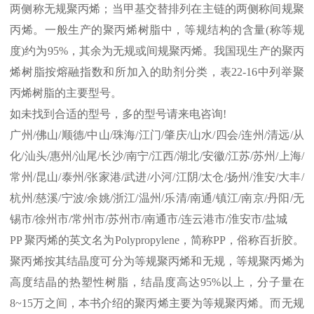
两侧称无规聚丙烯；当甲基交替排列在主链的两侧称间规聚
丙烯。一般生产的聚丙烯树脂中，等规结构的含量
(
称等规
度
)
约为
95%
，其余为无规或间规聚丙烯。我国现生产的聚丙
烯树脂按熔融指数和所加入的助剂分类，表
22-16
中列举聚
丙烯树脂的主要型号。
如未找到合适的型号，多的型号请来电咨询
!
广州
/
佛山
/
顺德
/
中山
/
珠海
/
江门
/
肇庆
/
山水
/
四会
/
连州
/
清远
/
从
化
/
汕头
/
惠州
/
汕尾
/
长沙
/
南宁
/
江西
/
湖北
/
安徽
/
江苏
/
苏州
/
上海
/
常州
/
昆山
/
泰州
/
张家港
/
武进
/
小河
/
江阴
/
太仓
/
扬州
/
淮安
/
大丰
/
杭州
/
慈溪
/
宁波
/
余姚
/
浙江
/
温州
/
乐清
/
南通
/
镇江
/
南京
/
丹阳
/
无
锡市
/
徐州市
/
常州市
/
苏州市
/
南通市
/
连云港市
/
淮安市
/
盐城
PP
聚丙烯的英文名为
Polypropylene
，简称
PP
，俗称百折胶。
聚丙烯按其结晶度可分为等规聚丙烯和无规，等规聚丙烯为
高度结晶的热塑性树脂，结晶度高达
95%
以上，分子量在
8~15
万之间，本书介绍的聚丙烯主要为等规聚丙烯。而无规