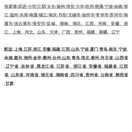
张家港
/
武进
/
小河
/
江阴
/
太仓
/
扬州
/
淮安
/
大丰
/
杭州
/
慈溪
/
宁波
/
余姚
/
浙
江
/
温州
/
乐清
/
南通
/
镇江
/
南京
/
丹阳
/
无锡市
/
徐州市
/
常州市
/
苏州市
/
南
通市
/
连云港市
/
淮安市
/
盐城、湖南、湖北、江西、河南、安徽、浙
江、上海、河北、山东、天津、广西、贵州、福建、新疆、辽宁
配送
:
上海
,
江苏
,
浙江
,
安徽
,
福建
,
江西
,
山东
,
宁波
,
厦门
,
青岛
,
南京
,
宁波
,
余姚
,
嘉兴
,
湖州
,
金华
,
衢州
,
台州
,
山东
,
青岛
,
淮北
,
泰州
,
河北省
,
山西省
,
辽宁省
,
吉林省
,
黑龙江省
,
江苏省、浙江省
,
安徽省
,
福建省
,
江西
省
,
山东省
,
河南省
,
湖北省
,
湖南省
,
四川省
,
贵州省
,
云南省
,
陕西省
,
甘肃