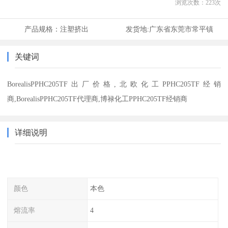
浏览次数：
223
次
产品规格：
注塑挤出
发货地:
广东省东莞市常平镇
关键词
BorealisPPHC205TF出厂价格,北欧化工PPHC205TF经销
商,BorealisPPHC205TF代理商,博禄化工PPHC205TF经销商
详细说明
颜色
本色
熔流率
4