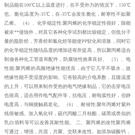
制品能在
100℃
以上温度进行，在不受外力的情况下，
150℃
也。脆化温度为
-35℃
，在
-35℃
会发生脆化，耐寒性不如聚
乙烯。 （
4
）、化学稳定性
:
聚丙烯的化学稳定性很好，除能
被浓
**
侵蚀外，对其它各种化学试剂都比较稳定，但低分子
量的脂肪烃，芳香烃和氯化烃等能使
PP
软化和溶胀，同时它
的化学稳定性随结晶度的增加还有所提高，所以聚丙烯适合
制做各种化工管道和配件，防腐蚀性效果良好。 （
5
）、电
性能
:
聚丙烯的高频绝缘性能优良，由于它几乎不吸水，故
绝缘性能不受湿度的影响。它有较高的介电系数，且随温度
的上升，可以用来制作受热的电气绝缘制品，它的击穿电压
也很高，适合用作电气配件等，抗电压，耐电弧性好，但静
电度高，与铜接触易老化。 （
6
）、耐候性
:
聚年丙烯对紫外
线很敏感。加入氧化锌，硫代丙酸二月桂酯，碳黑或类似的
乳白填料等可以改善其耐性能。 二、聚丙烯的改性聚丙烯
可通过，增强，共混，共聚。交联来改性。如添加碳酸钙，