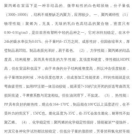
聚丙烯在室温下是一种非结晶的、微带粘性的白色蜡状物，分子量低
（
3000~10000
），结构不规整缺乏内聚力，应用较少。
一、聚丙烯特性
（
1
）
物理性能：聚烯为，无臭，无味的乳白色高结晶的聚合物，密度只有
0.90~0.91g/cm3
，是目前所有塑料中轻的品种之一。它对水特别稳定。在水中
24h
的吸水率仅为
0.01%
、分子量约
8~15
万之间。成形性好，但因收缩率大，厚
璧制品易凹陷。制品表面光泽好，易于着色。
（
2
）、力学性能：聚丙烯的结晶
度高，结构规整，因而具有优良的力学
.
性能，其强度和硬度，弹性都比
HDPE
高，但在室温和低温下，由于本身的分子结构规整度高，所以冲击强度较差，
分子量增加的时候，冲击强度也增大，但成形加工性能变差，
PP
的性能就是抗
弯曲疲劳性，如用
PP
注塑一体活动铰链，能承受
7×10
的
7
次开闭的折迭弯曲而无
损坏痕迹，干摩擦系数与尼龙相似。但在油润滑下，不如龙。
（
3
）、热性能：
PP
具有良好的耐热性，熔点在
164~170
℃
，制品能在
100
℃
以上温度进行，在不
受外力的情况下，
150
℃
也。脆化温度为
-35
℃
，在
-35
℃
会发生脆化，耐寒性不如
聚乙烯。
（
4
）、化学稳定性：聚丙烯的化学稳定性很好，除能被浓
**
侵蚀外，
对其它各种化学试剂都比较稳定，但低分子量的脂肪烃，芳香烃和氯化烃等能