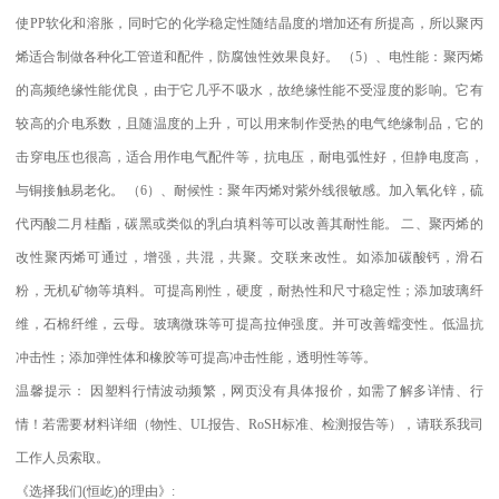
使
PP
软化和溶胀，同时它的化学稳定性随结晶度的增加还有所提高，所以聚丙
烯适合制做各种化工管道和配件，防腐蚀性效果良好。
（
5
）、电性能：聚丙烯
的高频绝缘性能优良，由于它几乎不吸水，故绝缘性能不受湿度的影响。它有
较高的介电系数，且随温度的上升，可以用来制作受热的电气绝缘制品，它的
击穿电压也很高，适合用作电气配件等，抗电压，耐电弧性好，但静电度高，
与铜接触易老化。
（
6
）、耐候性：聚年丙烯对紫外线很敏感。加入氧化锌，硫
代丙酸二月桂酯，碳黑或类似的乳白填料等可以改善其耐性能。
二、聚丙烯的
改性聚丙烯可通过，增强，共混，共聚。交联来改性。如添加碳酸钙，滑石
粉，无机矿物等填料。可提高刚性，硬度，耐热性和尺寸稳定性；添加玻璃纤
维，石棉纤维，云母。玻璃微珠等可提高拉伸强度。并可改善蠕变性。低温抗
冲击性；添加弹性体和橡胶等可提高冲击性能，透明性等等。
温馨提示：
因塑料行情波动频繁，网页没有具体报价，如需了解多详情、行
情！若需要材料详细（物性、
UL
报告、
RoSH
标准、
检测报告等），请联系我司
工作人员索取。
《选择我们
(
恒屹
)
的理由》
: