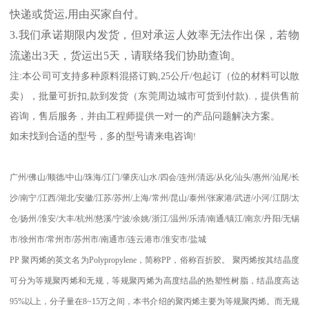
快递或货运
,
用由买家自付。
3.
我们承诺期限内发货，但对承运人效率无法作出保，若物
流递出
3
天，货运出
5
天，请联络我们协助查询。
注
:
本公司可支持多种原料混搭订购
,25
公斤
/
包起订（位的材料可以散
卖），批量可折扣
,
款到发货（东莞周边城市可货到付款
).
，提供售前
咨询，售后服务，并由工程师提供一对一的产品问题解决方案。
如未找到合适的型号，多的型号请来电咨询
!
广州
/
佛山
/
顺德
/
中山
/
珠海
/
江门
/
肇庆
/
山水
/
四会
/
连州
/
清远
/
从化
/
汕头
/
惠州
/
汕尾
/
长
沙
/
南宁
/
江西
/
湖北
/
安徽
/
江苏
/
苏州
/
上海
/
常州
/
昆山
/
泰州
/
张家港
/
武进
/
小河
/
江阴
/
太
仓
/
扬州
/
淮安
/
大丰
/
杭州
/
慈溪
/
宁波
/
余姚
/
浙江
/
温州
/
乐清
/
南通
/
镇江
/
南京
/
丹阳
/
无锡
市
/
徐州市
/
常州市
/
苏州市
/
南通市
/
连云港市
/
淮安市
/
盐城
PP
聚丙烯的英文名为
Polypropylene
，简称
PP
，俗称百折胶。 聚丙烯按其结晶度
可分为等规聚丙烯和无规，等规聚丙烯为高度结晶的热塑性树脂，结晶度高达
95%
以上，分子量在
8~15
万之间，本书介绍的聚丙烯主要为等规聚丙烯。而无规