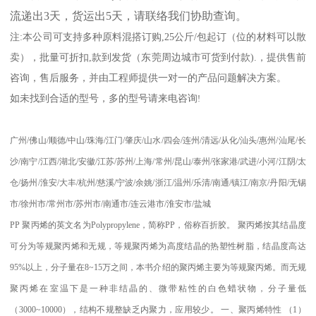
流递出
3
天，货运出
5
天，请联络我们协助查询。
注
:
本公司可支持多种原料混搭订购
,25
公斤
/
包起订（位的材料可以散
卖），批量可折扣
,
款到发货（东莞周边城市可货到付款
).
，提供售前
咨询，售后服务，并由工程师提供一对一的产品问题解决方案。
如未找到合适的型号，多的型号请来电咨询
!
广州
/
佛山
/
顺德
/
中山
/
珠海
/
江门
/
肇庆
/
山水
/
四会
/
连州
/
清远
/
从化
/
汕头
/
惠州
/
汕尾
/
长
沙
/
南宁
/
江西
/
湖北
/
安徽
/
江苏
/
苏州
/
上海
/
常州
/
昆山
/
泰州
/
张家港
/
武进
/
小河
/
江阴
/
太
仓
/
扬州
/
淮安
/
大丰
/
杭州
/
慈溪
/
宁波
/
余姚
/
浙江
/
温州
/
乐清
/
南通
/
镇江
/
南京
/
丹阳
/
无锡
市
/
徐州市
/
常州市
/
苏州市
/
南通市
/
连云港市
/
淮安市
/
盐城
PP
聚丙烯的英文名为
Polypropylene
，简称
PP
，俗称百折胶。 聚丙烯按其结晶度
可分为等规聚丙烯和无规，等规聚丙烯为高度结晶的热塑性树脂，结晶度高达
95%
以上，分子量在
8~15
万之间，本书介绍的聚丙烯主要为等规聚丙烯。而无规
聚丙烯在室温下是一种非结晶的、微带粘性的白色蜡状物，分子量低
（
3000~10000
），结构不规整缺乏内聚力，应用较少。
一、聚丙烯特性
（
1
）