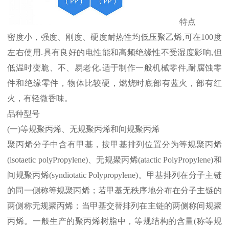
特点
密度小，强度、刚度、硬度耐热性均低压聚乙烯
,
可在
100
度
左右使用
.
具有良好的电性能和高频绝缘性不受湿度影响
,
但
低温时变脆、不、易老化
.
适于制作一般机械零件
,
耐腐蚀零
件和绝缘零件，物体比较硬，燃烧时底部有蓝火，部有红
火，有轻微香味。
品种型号
(
一
)
等规聚丙烯、无规聚丙烯和间规聚丙烯
聚丙烯分子中含有甲基，按甲基排列位置分为等规聚丙烯
(isotaetic polyPropylene)
、无规聚丙烯
(atactic PolyPropylene)
和
间规聚丙烯
(syndiotatic Polypropylene)
。甲基排列在分子主链
的同一侧称等规聚丙烯；若甲基无秩序地分布在分子主链的
两侧称无规聚丙烯；当甲基交替排列在主链的两侧称间规聚
丙烯。一般生产的聚丙烯树脂中，等规结构的含量
(
称等规