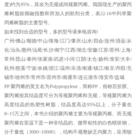
度
)
约为
95%
，其余为无规或间规聚丙烯。我国现生产的聚丙
烯树脂按熔融指数和所加入的助剂分类，表
22-16
中列举聚
丙烯树脂的主要型号。
如未找到合适的型号，多的型号请来电咨询
!
广州
/
佛山
/
顺德
/
中山
/
珠海
/
江门
/
肇庆
/
山水
/
四会
/
连州
/
清远
/
从
化
/
汕头
/
惠州
/
汕尾
/
长沙
/
南宁
/
江西
/
湖北
/
安徽
/
江苏
/
苏州
/
上海
/
常州
/
昆山
/
泰州
/
张家港
/
武进
/
小河
/
江阴
/
太仓
/
扬州
/
淮安
/
大丰
/
杭州
/
慈溪
/
宁波
/
余姚
/
浙江
/
温州
/
乐清
/
南通
/
镇江
/
南京
/
丹阳
/
无
锡市
/
徐州市
/
常州市
/
苏州市
/
南通市
/
连云港市
/
淮安市
/
盐城
PP
聚丙烯的英文名为
Polypropylene
，简称
PP
，俗称百折胶。
聚丙烯按其结晶度可分为等规聚丙烯和无规，等规聚丙烯为
高度结晶的热塑性树脂，结晶度高达
95%
以上，分子量在
8~15
万之间，本书介绍的聚丙烯主要为等规聚丙烯。而无规
聚丙烯在室温下是一种非结晶的、微带粘性的白色蜡状物，
分子量低（
3000~10000
），结构不规整缺乏内聚力，应用较