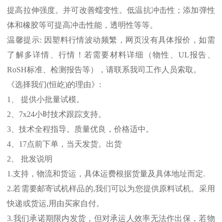
提高拉伸强度。并可改善蠕变性。低温抗冲击性；添加弹性
体和橡胶等可提高冲击性能，透明性等等。
温馨提示
:
因塑料行情波动频繁，网页没有具体报价，如需
了解多详情、行情！若需要材料详细（物性、
UL
报告、
RoSH
标准、
检测报告等），请联系我司工作人员索取。
《选择我们
(
恒屹
)
的理由》
:
1
、 提供小批量试模。
2
、
7x24
小时技术跟踪支持。
3
、技术全程指导。质量优良，价格适中。
4
、
17
点前下单，当天发货。出货
2
、 批发说明
1.
支持，物流和货运，具体运费根据货量及具体地址而定
.
2.
若需要邮寄试机样品的
,
我们可以为您提供原料试机。采用
快递或货运
,
用由买家自付。
3.
我们承诺期限内发货，但对承运人效率无法作出保，若物