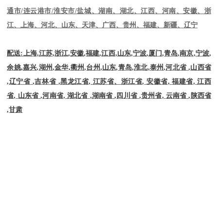
通市
/
连云港市
/
淮安市
/
盐城、湖南、湖北、江西、河南、安徽、浙
江、上海、河北、山东、天津、广西、贵州、福建、新疆、辽宁
配送
:
上海
,
江苏
,
浙江
,
安徽
,
福建
,
江西
,
山东
,
宁波
,
厦门
,
青岛
,
南京
,
宁波
,
余姚
,
嘉兴
,
湖州
,
金华
,
衢州
,
台州
,
山东
,
青岛
,
淮北
,
泰州
,
河北省
,
山西省
,
辽宁省
,
吉林省
,
黑龙江省
,
江苏省、浙江省
,
安徽省
,
福建省
,
江西
省
,
山东省
,
河南省
,
湖北省
,
湖南省
,
四川省
,
贵州省
,
云南省
,
陕西省
,
甘肃