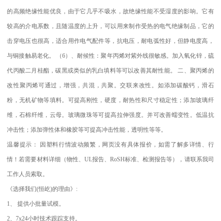
的高频绝缘性能优良，由于它几乎不吸水，故绝缘性能不受湿度的影响。它有
较高的介电系数，且随温度的上升，可以用来制作受热的电气绝缘制品，它的
击穿电压也很高，适合用作电气配件等，抗电压，耐电弧性好，但静电度高，
与铜接触易老化。
（
6
）、耐候性：聚年丙烯对紫外线很敏感。加入氧化锌，硫
代丙酸二月桂酯，碳黑或类似的乳白填料等可以改善其耐性能。
二、聚丙烯的
改性聚丙烯可通过，增强，共混，共聚。交联来改性。如添加碳酸钙，滑石
粉，无机矿物等填料。可提高刚性，硬度，耐热性和尺寸稳定性；添加玻璃纤
维，石棉纤维，云母。玻璃微珠等可提高拉伸强度。并可改善蠕变性。低温抗
冲击性；添加弹性体和橡胶等可提高冲击性能，透明性等等。
温馨提示：
因塑料行情波动频繁，网页没有具体报价，如需了解多详情、行
情！若需要材料详细（物性、
UL
报告、
RoSH
标准、
检测报告等），请联系我司
工作人员索取。
《选择我们
(
恒屹
)
的理由》
:
1
、
提供小批量试模。
2
、
7x24
小时技术跟踪支持。