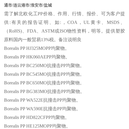
通市
/
连云港市
/
淮安市
/
盐城
需了解北欧化工
PP
价格、作用、行情、报价、可为客户提
供
:
有关的报告证明、如
:
，
COA
，
UL
黄卡、
MSDS
、
（
RoHS)
、
FDA
、
ASTM
或
ISO
物性资料，明等。提供塑胶
原料国内一般贸易
13%
税。备注说明良
Borealis PP HJ325MOPP
均聚物。
Borealis PP HK060AEPP
均聚物。
Borealis PP BC250MO
抗撞击
PP
均聚物。
Borealis PP BC545MO
抗撞击
PP
均聚物。
Borealis PP BC650MO
抗撞击
PP
均聚物。
Borealis PP BG383MO
抗撞击
PP
均聚物。
Borealis PP WA522E
抗撞击
PP
均聚物。
Borealis PP WA590E
抗撞击
PP
均聚物。
Borealis PP HD822CFPP
均聚物。
Borealis PP HE125MOPP
均聚物。