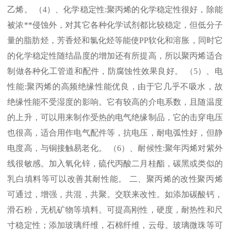
乙烯。 （
4
）、化学稳定性
:
聚丙烯的化学稳定性很好，除能
被浓
**
侵蚀外，对其它各种化学试剂都比较稳定，但低分子
量的脂肪烃，芳香烃和氯化烃等能使
PP
软化和溶胀，同时它
的化学稳定性随结晶度的增加还有所提高，所以聚丙烯适合
制做各种化工管道和配件，防腐蚀性效果良好。 （
5
）、电
性能
:
聚丙烯的高频绝缘性能优良，由于它几乎不吸水，故
绝缘性能不受湿度的影响。它有较高的介电系数，且随温度
的上升，可以用来制作受热的电气绝缘制品，它的击穿电压
也很高，适合用作电气配件等，抗电压，耐电弧性好，但静
电度高，与铜接触易老化。 （
6
）、耐候性
:
聚年丙烯对紫外
线很敏感。加入氧化锌，硫代丙酸二月桂酯，碳黑或类似的
乳白填料等可以改善其耐性能。 二、聚丙烯的改性聚丙烯
可通过，增强，共混，共聚。交联来改性。如添加碳酸钙，
滑石粉，无机矿物等填料。可提高刚性，硬度，耐热性和尺
寸稳定性；添加玻璃纤维，石棉纤维，云母。玻璃微珠等可