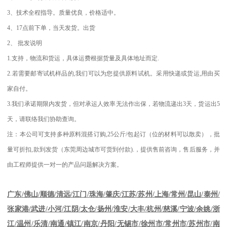
3
、技术全程指导。质量优良，价格适中。
4
、
17
点前下单，当天发货。出货
2
、
批发说明
1.
支持，物流和货运，具体运费根据货量及具体地址而定
.
2.
若需要邮寄试机样品的
,
我们可以为您提供原料试机。采用快递或货运
,
用由买
家自付。
3.
我们承诺期限内发货，但对承运人效率无法作出保，若物流递出
3
天，货运出
5
天，请联络我们协助查询。
注：本公司可支持多种原料混搭订购
,25
公斤
/
包起订（位的材料可以散卖），批
量可折扣
,
款到发货（东莞周边城市可货到付款
).
，提供售前咨询，售后服务，并
由工程师提供一对一的产品问题解决方案。
江苏
/
苏州
/
上海
/
常州
/
昆山
/
泰州
/
广东
/
佛山
/
顺德
/
清远
/
江门
/
珠海
/
肇庆
/
张家港
/
武进
/
小河
/
江阴
/
太仓
/
扬州
/
淮安
/
大丰
/
杭州
/
慈溪
/
宁波
/
余姚
/
浙
江
/
温州
/
乐清
/
南通
/
镇江
/
南京
/
丹阳
/
无锡市
/
徐州市
/
常州市
/
苏州市
/
南