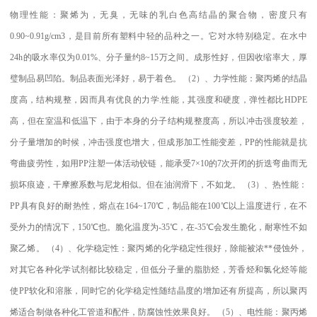
物理性能：聚烯为，无臭，无味的乳白色高结晶的聚合物，密度只有
0.90~0.91g/cm3
，是目前所有塑料中轻的品种之一。它对水特别稳定。在水中
24h
的吸水率仅为
0.01%
、分子量约
8~15
万之间。成形性好，但因收缩率大，厚
璧制品易凹陷。制品表面光泽好，易于着色。
（
2
）、力学性能：聚丙烯的结晶
度高，结构规整，因而具有优良的力学
.
性能，其强度和硬度，弹性都比
HDPE
高，但在室温和低温下，由于本身的分子结构规整度高，所以冲击强度较差，
分子量增加的时候，冲击强度也增大，但成形加工性能变差，
PP
的性能就是抗
弯曲疲劳性，如用
PP
注塑一体活动铰链，能承受
7×10
的
7
次开闭的折迭弯曲而无
损坏痕迹，干摩擦系数与尼龙相似。但在油润滑下，不如龙。
（
3
）、热性能：
PP
具有良好的耐热性，熔点在
164~170
℃
，制品能在
100
℃
以上温度进行，在不
受外力的情况下，
150
℃
也。脆化温度为
-35
℃
，在
-35
℃
会发生脆化，耐寒性不如
聚乙烯。
（
4
）、化学稳定性：聚丙烯的化学稳定性很好，除能被浓
**
侵蚀外，
对其它各种化学试剂都比较稳定，但低分子量的脂肪烃，芳香烃和氯化烃等能
使
PP
软化和溶胀，同时它的化学稳定性随结晶度的增加还有所提高，所以聚丙
烯适合制做各种化工管道和配件，防腐蚀性效果良好。
（
5
）、电性能：聚丙烯