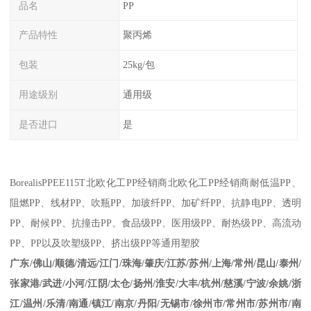
品名
PP
产品特性
聚丙烯
包装
25kg/包
用途级别
通用级
是否进口
是
Borealis
PP
EE115T
北欧化工PP经销商
北欧化工
PP
经销商耐低温
PP
、
阻燃
PP
、线材
PP
、吹瓶
PP
、加玻纤
PP
、加矿纤
PP
、抗静电
PP
、透明
PP
、耐候
PP
、抗撞击
PP
、食品级
PP
、医用级
PP
、耐热级
PP
、高流动
PP
、
PP
以及吹塑级
PP
、挤出级
PP
等通用塑胶
江苏
/
苏州
/
上海
/
常州
/
昆山
/
泰州
/
广东
/
佛山
/
顺德
/
清远
/
江门
/
珠海
/
肇庆
/
张家港
/
武进
/
小河
/
江阴
/
太仓
/
扬州
/
淮安
/
大丰
/
杭州
/
慈溪
/
宁波
/
余姚
/
浙
江
/
温州
/
乐清
/
南通
/
镇江
/
南京
/
丹阳
/
无锡市
/
徐州市
/
常州市
/
苏州市
/
南