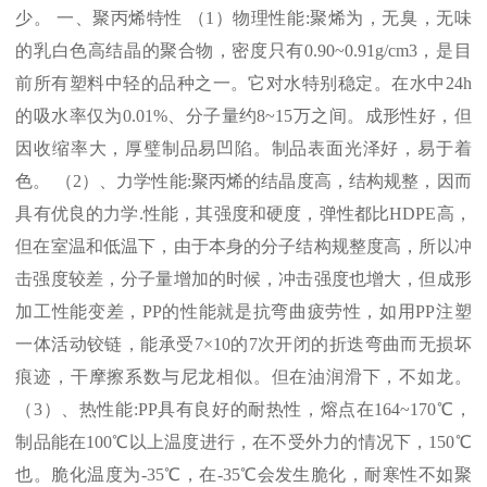
少。 一、聚丙烯特性 （
1
）物理性能
:
聚烯为，无臭，无味
的乳白色高结晶的聚合物，密度只有
0.90~0.91g/cm3
，是目
前所有塑料中轻的品种之一。它对水特别稳定。在水中
24h
的吸水率仅为
0.01%
、分子量约
8~15
万之间。成形性好，但
因收缩率大，厚璧制品易凹陷。制品表面光泽好，易于着
色。 （
2
）、力学性能
:
聚丙烯的结晶度高，结构规整，因而
具有优良的力学
.
性能，其强度和硬度，弹性都比
HDPE
高，
但在室温和低温下，由于本身的分子结构规整度高，所以冲
击强度较差，分子量增加的时候，冲击强度也增大，但成形
加工性能变差，
PP
的性能就是抗弯曲疲劳性，如用
PP
注塑
一体活动铰链，能承受
7×10
的
7
次开闭的折迭弯曲而无损坏
痕迹，干摩擦系数与尼龙相似。但在油润滑下，不如龙。
（
3
）、热性能
:PP
具有良好的耐热性，熔点在
164~170℃
，
制品能在
100℃
以上温度进行，在不受外力的情况下，
150℃
也。脆化温度为
-35℃
，在
-35℃
会发生脆化，耐寒性不如聚