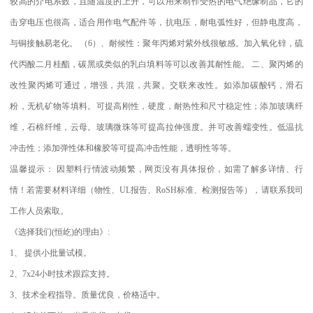
较高的介电系数，且随温度的上升，可以用来制作受热的电气绝缘制品，它的
击穿电压也很高，适合用作电气配件等，抗电压，耐电弧性好，但静电度高，
与铜接触易老化。
（
6
）、耐候性：聚年丙烯对紫外线很敏感。加入氧化锌，硫
代丙酸二月桂酯，碳黑或类似的乳白填料等可以改善其耐性能。
二、聚丙烯的
改性聚丙烯可通过，增强，共混，共聚。交联来改性。如添加碳酸钙，滑石
粉，无机矿物等填料。可提高刚性，硬度，耐热性和尺寸稳定性；添加玻璃纤
维，石棉纤维，云母。玻璃微珠等可提高拉伸强度。并可改善蠕变性。低温抗
冲击性；添加弹性体和橡胶等可提高冲击性能，透明性等等。
温馨提示：
因塑料行情波动频繁，网页没有具体报价，如需了解多详情、行
情！若需要材料详细（物性、
UL
报告、
RoSH
标准、
检测报告等），请联系我司
工作人员索取。
《选择我们
(
恒屹
)
的理由》
:
1
、
提供小批量试模。
2
、
7x24
小时技术跟踪支持。
3
、技术全程指导。质量优良，价格适中。