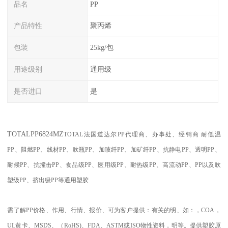
品名
PP
产品特性
聚丙烯
包装
25kg/包
用途级别
通用级
是否进口
是
TOTAL
PP6824MZ
TOTAL
法国道达尔PP代理商、办事处、经销商
耐低温
PP
、阻燃
PP
、线材
PP
、吹瓶
PP
、加玻纤
PP
、加矿纤
PP
、抗静电
PP
、透明
PP
、
耐候
PP
、抗撞击
PP
、食品级
PP
、医用级
PP
、耐热级
PP
、高流动
PP
、
PP
以及吹
塑级
PP
、挤出级
PP
等通用塑胶
需了解
PP
价格、作用、行情、报价、可为客户提供：有关的明、如：，
COA
，
UL
黄卡、
MSDS
、
（
RoHS)
、
FDA
、
ASTM
或
ISO
物性资料，明等。提供塑胶原