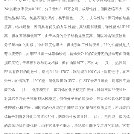
24h
的吸水率仅为
0.01%
、分子量约
8~15
万之间。成形性好，但因收缩率大，厚
璧制品易凹陷。制品表面光泽好，易于着色。
（
2
）、力学性能：聚丙烯的结晶
度高，结构规整，因而具有优良的力学
.
性能，其强度和硬度，弹性都比
HDPE
高，但在室温和低温下，由于本身的分子结构规整度高，所以冲击强度较差，
分子量增加的时候，冲击强度也增大，但成形加工性能变差，
PP
的性能就是抗
弯曲疲劳性，如用
PP
注塑一体活动铰链，能承受
7×10
的
7
次开闭的折迭弯曲而无
损坏痕迹，干摩擦系数与尼龙相似。但在油润滑下，不如龙。
（
3
）、热性能：
PP
具有良好的耐热性，熔点在
164~170
℃
，制品能在
100
℃
以上温度进行，在不
受外力的情况下，
150
℃
也。脆化温度为
-35
℃
，在
-35
℃
会发生脆化，耐寒性不如
聚乙烯。
（
4
）、化学稳定性：聚丙烯的化学稳定性很好，除能被浓
**
侵蚀外，
对其它各种化学试剂都比较稳定，但低分子量的脂肪烃，芳香烃和氯化烃等能
使
PP
软化和溶胀，同时它的化学稳定性随结晶度的增加还有所提高，所以聚丙
烯适合制做各种化工管道和配件，防腐蚀性效果良好。
（
5
）、电性能：聚丙烯
的高频绝缘性能优良，由于它几乎不吸水，故绝缘性能不受湿度的影响。它有