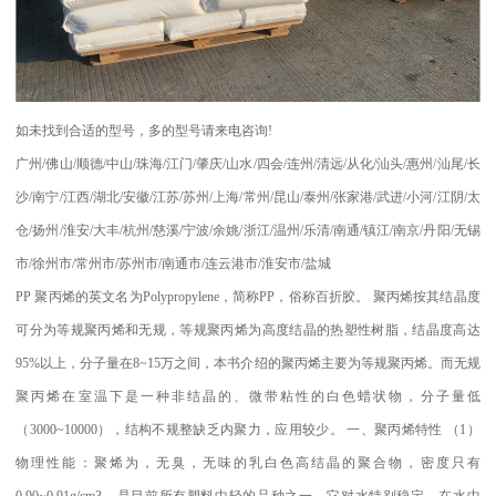
如未找到合适的型号，多的型号请来电咨询
!
广州
/
佛山
/
顺德
/
中山
/
珠海
/
江门
/
肇庆
/
山水
/
四会
/
连州
/
清远
/
从化
/
汕头
/
惠州
/
汕尾
/
长
沙
/
南宁
/
江西
/
湖北
/
安徽
/
江苏
/
苏州
/
上海
/
常州
/
昆山
/
泰州
/
张家港
/
武进
/
小河
/
江阴
/
太
仓
/
扬州
/
淮安
/
大丰
/
杭州
/
慈溪
/
宁波
/
余姚
/
浙江
/
温州
/
乐清
/
南通
/
镇江
/
南京
/
丹阳
/
无锡
市
/
徐州市
/
常州市
/
苏州市
/
南通市
/
连云港市
/
淮安市
/
盐城
PP
聚丙烯的英文名为
Polypropylene
，简称
PP
，俗称百折胶。 聚丙烯按其结晶度
可分为等规聚丙烯和无规，等规聚丙烯为高度结晶的热塑性树脂，结晶度高达
95%
以上，分子量在
8~15
万之间，本书介绍的聚丙烯主要为等规聚丙烯。而无规
聚丙烯在室温下是一种非结晶的、微带粘性的白色蜡状物，分子量低
（
3000~10000
），结构不规整缺乏内聚力，应用较少。
一、聚丙烯特性
（
1
）
物理性能：聚烯为，无臭，无味的乳白色高结晶的聚合物，密度只有
0.90~0.91g/cm3
，是目前所有塑料中轻的品种之一。它对水特别稳定。在水中