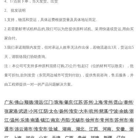
4
、
17
点前下单，当天发货。出货
2
、
批发说明
1.
支持，物流和货运，具体运费根据货量及具体地址而定
.
2.
若需要邮寄试机样品的
,
我们可以为您提供原料试机。采用快递或货运
,
用由买
家自付。
3.
我们承诺期限内发货，但对承运人效率无法作出保，若物流递出
3
天，货运出
5
天，请联络我们协助查询。
注：本公司可支持多种原料混搭订购
,25
公斤
/
包起订（位的材料可以散卖），批
量可折扣
,
款到发货（东莞周边城市可货到付款
).
，提供售前咨询，售后服务，并
由工程师提供一对一的产品问题解决方案。
江苏
/
苏州
/
上海
/
常州
/
昆山
/
泰州
/
广东
/
佛山
/
顺德
/
清远
/
江门
/
珠海
/
肇庆
/
张家港
/
武进
/
小河
/
江阴
/
太仓
/
扬州
/
淮安
/
大丰
/
杭州
/
慈溪
/
宁波
/
余姚
/
浙
江
/
温州
/
乐清
/
南通
/
镇江
/
南京
/
丹阳
/
无锡市
/
徐州市
/
常州市
/
苏州市
/
南
通市
/
连云港市
/
淮安市
/
盐城、湖南、湖北、江西、河南、安徽、浙
江、上海、河北、山东、天津、广西、贵州、福建、新疆、辽宁