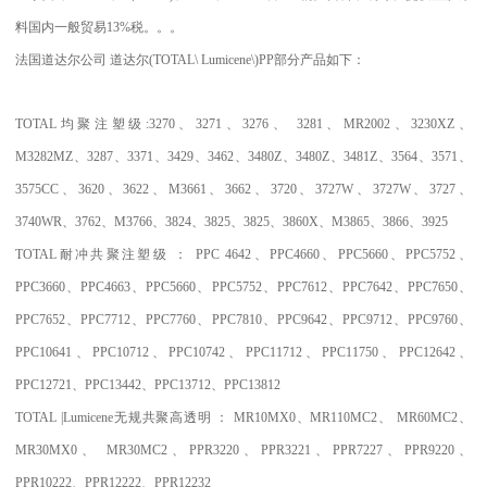
料国内一般贸易
13%
税。。。
法国道达尔公司
道达尔
(TOTAL\ Lumicene\)PP
部分产品如下：
TOTAL
均聚注塑级
:3270
、
3271
、
3276
、
3281
、
MR2002
、
3230XZ
、
M3282MZ
、
3287
、
3371
、
3429
、
3462
、
3480Z
、
3480Z
、
3481Z
、
3564
、
3571
、
3575CC
、
3620
、
3622
、
M3661
、
3662
、
3720
、
3727W
、
3727W
、
3727
、
3740WR
、
3762
、
M3766
、
3824
、
3825
、
3825
、
3860X
、
M3865
、
3866
、
3925
TOTAL
耐冲共聚注塑级
：
PPC 4642
、
PPC4660
、
PPC5660
、
PPC5752
、
PPC3660
、
PPC4663
、
PPC5660
、
PPC5752
、
PPC7612
、
PPC7642
、
PPC7650
、
PPC7652
、
PPC7712
、
PPC7760
、
PPC7810
、
PPC9642
、
PPC9712
、
PPC9760
、
PPC10641
、
PPC10712
、
PPC10742
、
PPC11712
、
PPC11750
、
PPC12642
、
PPC12721
、
PPC13442
、
PPC13712
、
PPC13812
TOTAL |Lumicene
无规共聚高透明
：
MR10MX0
、
MR110MC2
、
MR60MC2
、
MR30MX0
、
MR30MC2
、
PPR3220
、
PPR3221
、
PPR7227
、
PPR9220
、
PPR10222
、
PPR12222
、
PPR12232