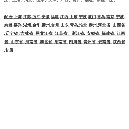
配送
:
上海
,
江苏
,
浙江
,
安徽
,
福建
,
江西
,
山东
,
宁波
,
厦门
,
青岛
,
南京
,
宁波
,
余姚
,
嘉兴
,
湖州
,
金华
,
衢州
,
台州
,
山东
,
青岛
,
淮北
,
泰州
,
河北省
,
山西省
,
辽宁省
,
吉林省
,
黑龙江省
,
江苏省、浙江省
,
安徽省
,
福建省
,
江西
省
,
山东省
,
河南省
,
湖北省
,
湖南省
,
四川省
,
贵州省
,
云南省
,
陕西省
,
甘肃