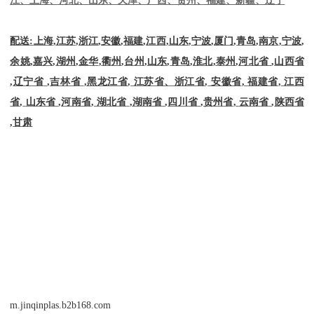
配送
:
上海
,
江苏
,
浙江
,
安徽
,
福建
,
江西
,
山东
,
宁波
,
厦门
,
青岛
,
南京
,
宁波
,
余姚
,
嘉兴
,
湖州
,
金华
,
衢州
,
台州
,
山东
,
青岛
,
淮北
,
泰州
,
河北省
,
山西省
,
辽宁省
,
吉林省
,
黑龙江省
,
江苏省、浙江省
,
安徽省
,
福建省
,
江西
省
,
山东省
,
河南省
,
湖北省
,
湖南省
,
四川省
,
贵州省
,
云南省
,
陕西省
,
甘肃
m.jinqinplas.b2b168.com