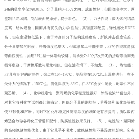
24h
的吸水率仅为
0.01%
、分子量约
8~15
万之间。成形性好，但因收缩率大，厚
璧制品易凹陷。制品表面光泽好，易于着色。
（
2
）、力学性能：聚丙烯的结晶
度高，结构规整，因而具有优良的力学
.
性能，其强度和硬度，弹性都比
HDPE
高，但在室温和低温下，由于本身的分子结构规整度高，所以冲击强度较差，
分子量增加的时候，冲击强度也增大，但成形加工性能变差，
PP
的性能就是抗
弯曲疲劳性，如用
PP
注塑一体活动铰链，能承受
7×10
的
7
次开闭的折迭弯曲而无
损坏痕迹，干摩擦系数与尼龙相似。但在油润滑下，不如龙。
（
3
）、热性能：
PP
具有良好的耐热性，熔点在
164~170
℃
，制品能在
100
℃
以上温度进行，在不
受外力的情况下，
150
℃
也。脆化温度为
-35
℃
，在
-35
℃
会发生脆化，耐寒性不如
聚乙烯。
（
4
）、化学稳定性：聚丙烯的化学稳定性很好，除能被浓
**
侵蚀外，
对其它各种化学试剂都比较稳定，但低分子量的脂肪烃，芳香烃和氯化烃等能
使
PP
软化和溶胀，同时它的化学稳定性随结晶度的增加还有所提高，所以聚丙
烯适合制做各种化工管道和配件，防腐蚀性效果良好。
（
5
）、电性能：聚丙烯
的高频绝缘性能优良，由于它几乎不吸水，故绝缘性能不受湿度的影响。它有