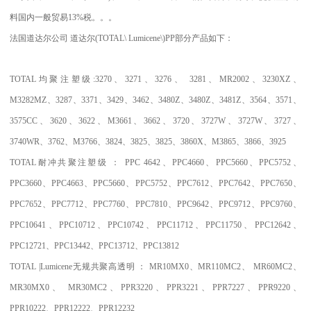
料国内一般贸易
13%
税。。。
法国道达尔公司
道达尔
(TOTAL\ Lumicene\)PP
部分产品如下：
TOTAL
均聚注塑级
:3270
、
3271
、
3276
、
3281
、
MR2002
、
3230XZ
、
M3282MZ
、
3287
、
3371
、
3429
、
3462
、
3480Z
、
3480Z
、
3481Z
、
3564
、
3571
、
3575CC
、
3620
、
3622
、
M3661
、
3662
、
3720
、
3727W
、
3727W
、
3727
、
3740WR
、
3762
、
M3766
、
3824
、
3825
、
3825
、
3860X
、
M3865
、
3866
、
3925
TOTAL
耐冲共聚注塑级
：
PPC 4642
、
PPC4660
、
PPC5660
、
PPC5752
、
PPC3660
、
PPC4663
、
PPC5660
、
PPC5752
、
PPC7612
、
PPC7642
、
PPC7650
、
PPC7652
、
PPC7712
、
PPC7760
、
PPC7810
、
PPC9642
、
PPC9712
、
PPC9760
、
PPC10641
、
PPC10712
、
PPC10742
、
PPC11712
、
PPC11750
、
PPC12642
、
PPC12721
、
PPC13442
、
PPC13712
、
PPC13812
TOTAL |Lumicene
无规共聚高透明
：
MR10MX0
、
MR110MC2
、
MR60MC2
、
MR30MX0
、
MR30MC2
、
PPR3220
、
PPR3221
、
PPR7227
、
PPR9220
、
PPR10222
、
PPR12222
、
PPR12232