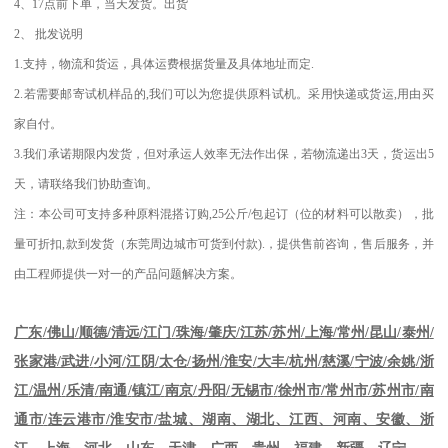
4
、
17
点前下单，当天发货。出货
2
、
批发说明
1.
支持，物流和货运，具体运费根据货量及具体地址而定
.
2.
若需要邮寄试机样品的
,
我们可以为您提供原料试机。采用快递或货运
,
用由买
家自付。
3.
我们承诺期限内发货，但对承运人效率无法作出保，若物流递出
3
天，货运出
5
天，请联络我们协助查询。
注：本公司可支持多种原料混搭订购
,25
公斤
/
包起订（位的材料可以散卖），批
量可折扣
,
款到发货（东莞周边城市可货到付款
).
，提供售前咨询，售后服务，并
由工程师提供一对一的产品问题解决方案。
江苏
/
苏州
/
上海
/
常州
/
昆山
/
泰州
/
广东
/
佛山
/
顺德
/
清远
/
江门
/
珠海
/
肇庆
/
张家港
/
武进
/
小河
/
江阴
/
太仓
/
扬州
/
淮安
/
大丰
/
杭州
/
慈溪
/
宁波
/
余姚
/
浙
江
/
温州
/
乐清
/
南通
/
镇江
/
南京
/
丹阳
/
无锡市
/
徐州市
/
常州市
/
苏州市
/
南
通市
/
连云港市
/
淮安市
/
盐城、湖南、湖北、江西、河南、安徽、浙
江、上海、河北、山东、天津、广西、贵州、福建、新疆、辽宁