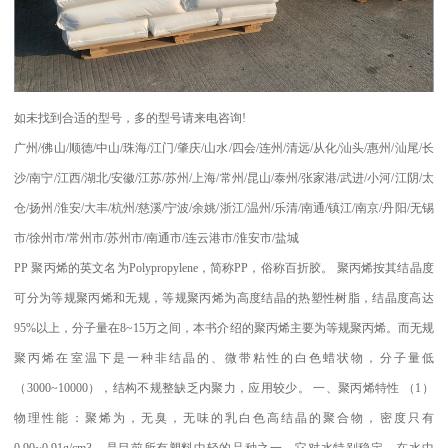
如未找到合适的型号，多的型号请来电咨询
!
广州
/
佛山
/
顺德
/
中山
/
珠海
/
江门
/
肇庆
/
山水
/
四会
/
连州
/
清远
/
从化
/
汕头
/
惠州
/
汕尾
/
长
沙
/
南宁
/
江西
/
湖北
/
安徽
/
江苏
/
苏州
/
上海
/
常州
/
昆山
/
泰州
/
张家港
/
武进
/
小河
/
江阴
/
太
仓
/
扬州
/
淮安
/
大丰
/
杭州
/
慈溪
/
宁波
/
余姚
/
浙江
/
温州
/
乐清
/
南通
/
镇江
/
南京
/
丹阳
/
无锡
市
/
徐州市
/
常州市
/
苏州市
/
南通市
/
连云港市
/
淮安市
/
盐城
PP
聚丙烯的英文名为
Polypropylene
，简称
PP
，俗称百折胶。 聚丙烯按其结晶度
可分为等规聚丙烯和无规，等规聚丙烯为高度结晶的热塑性树脂，结晶度高达
95%
以上，分子量在
8~15
万之间，本书介绍的聚丙烯主要为等规聚丙烯。而无规
聚丙烯在室温下是一种非结晶的、微带粘性的白色蜡状物，分子量低
（
3000~10000
），结构不规整缺乏内聚力，应用较少。
一、聚丙烯特性
（
1
）
物理性能：聚烯为，无臭，无味的乳白色高结晶的聚合物，密度只有
0.90~0.91g/cm3
，是目前所有塑料中轻的品种之一。它对水特别稳定。在水中