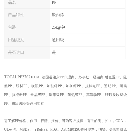
品名
PP
产品特性
聚丙烯
包装
25kg/包
用途级别
通用级
是否进口
是
TOTALPP
3762
TOTAL
法国道达尔PP代理商、办事处、经销商
耐低温
PP
、阻
燃
PP
、线材
PP
、吹瓶
PP
、加玻纤
PP
、加矿纤
PP
、抗静电
PP
、透明
PP
、耐候
PP
、抗撞击
PP
、食品级
PP
、医用级
PP
、耐热级
PP
、高流动
PP
、
PP
以及吹塑级
PP
、挤出级
PP
等通用塑胶
需了解
PP
价格、作用、行情、报价、可为客户提供：有关的明、如：，
COA
，
UL
黄卡、
MSDS
、
（
RoHS)
、
FDA
、
ASTM
或
ISO
物性资料，明等。提供塑胶原