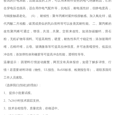
较高的介电系数，且随温度的上升，可以用来制作受热的电气绝缘制品，它的
击穿电压也很高，适合用作电气配件等，抗电压，耐电弧性好，但静电度高，
与铜接触易老化。
（
6
）、耐候性：聚年丙烯对紫外线很敏感。加入氧化锌，硫
代丙酸二月桂酯，碳黑或类似的乳白填料等可以改善其耐性能。
二、聚丙烯的
改性聚丙烯可通过，增强，共混，共聚。交联来改性。如添加碳酸钙，滑石
粉，无机矿物等填料。可提高刚性，硬度，耐热性和尺寸稳定性；添加玻璃纤
维，石棉纤维，云母。玻璃微珠等可提高拉伸强度。并可改善蠕变性。低温抗
冲击性；添加弹性体和橡胶等可提高冲击性能，透明性等等。
温馨提示：
因塑料行情波动频繁，网页没有具体报价，如需了解多详情、行
情！若需要材料详细（物性、
UL
报告、
RoSH
标准、
检测报告等），请联系我司
工作人员索取。
《选择我们
(
恒屹
)
的理由》
:
1
、
提供小批量试模。
2
、
7x24
小时技术跟踪支持。
3
、技术全程指导。质量优良，价格适中。