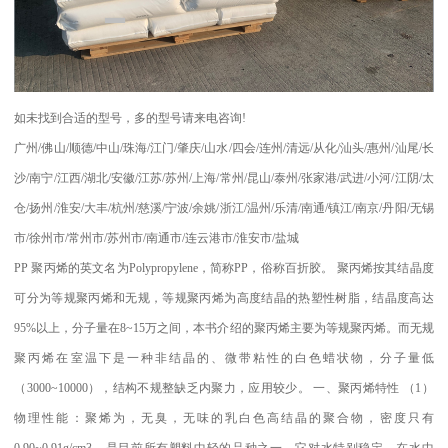
如未找到合适的型号，多的型号请来电咨询
!
广州
/
佛山
/
顺德
/
中山
/
珠海
/
江门
/
肇庆
/
山水
/
四会
/
连州
/
清远
/
从化
/
汕头
/
惠州
/
汕尾
/
长
沙
/
南宁
/
江西
/
湖北
/
安徽
/
江苏
/
苏州
/
上海
/
常州
/
昆山
/
泰州
/
张家港
/
武进
/
小河
/
江阴
/
太
仓
/
扬州
/
淮安
/
大丰
/
杭州
/
慈溪
/
宁波
/
余姚
/
浙江
/
温州
/
乐清
/
南通
/
镇江
/
南京
/
丹阳
/
无锡
市
/
徐州市
/
常州市
/
苏州市
/
南通市
/
连云港市
/
淮安市
/
盐城
PP
聚丙烯的英文名为
Polypropylene
，简称
PP
，俗称百折胶。 聚丙烯按其结晶度
可分为等规聚丙烯和无规，等规聚丙烯为高度结晶的热塑性树脂，结晶度高达
95%
以上，分子量在
8~15
万之间，本书介绍的聚丙烯主要为等规聚丙烯。而无规
聚丙烯在室温下是一种非结晶的、微带粘性的白色蜡状物，分子量低
（
3000~10000
），结构不规整缺乏内聚力，应用较少。
一、聚丙烯特性
（
1
）
物理性能：聚烯为，无臭，无味的乳白色高结晶的聚合物，密度只有
0.90~0.91g/cm3
，是目前所有塑料中轻的品种之一。它对水特别稳定。在水中