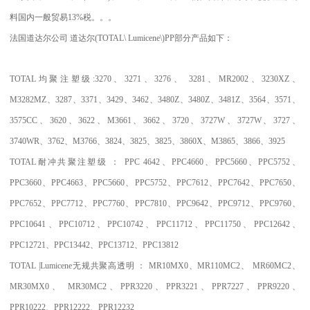
料国内一般贸易
13%
税。。。
法国道达尔公司
道达尔
(TOTAL\ Lumicene\)PP
部分产品如下：
TOTAL
均聚注塑级
:3270
、
3271
、
3276
、
3281
、
MR2002
、
3230XZ
、
M3282MZ
、
3287
、
3371
、
3429
、
3462
、
3480Z
、
3480Z
、
3481Z
、
3564
、
3571
、
3575CC
、
3620
、
3622
、
M3661
、
3662
、
3720
、
3727W
、
3727W
、
3727
、
3740WR
、
3762
、
M3766
、
3824
、
3825
、
3825
、
3860X
、
M3865
、
3866
、
3925
TOTAL
耐冲共聚注塑级
：
PPC 4642
、
PPC4660
、
PPC5660
、
PPC5752
、
PPC3660
、
PPC4663
、
PPC5660
、
PPC5752
、
PPC7612
、
PPC7642
、
PPC7650
、
PPC7652
、
PPC7712
、
PPC7760
、
PPC7810
、
PPC9642
、
PPC9712
、
PPC9760
、
PPC10641
、
PPC10712
、
PPC10742
、
PPC11712
、
PPC11750
、
PPC12642
、
PPC12721
、
PPC13442
、
PPC13712
、
PPC13812
TOTAL |Lumicene
无规共聚高透明
：
MR10MX0
、
MR110MC2
、
MR60MC2
、
MR30MX0
、
MR30MC2
、
PPR3220
、
PPR3221
、
PPR7227
、
PPR9220
、
PPR10222
、
PPR12222
、
PPR12232