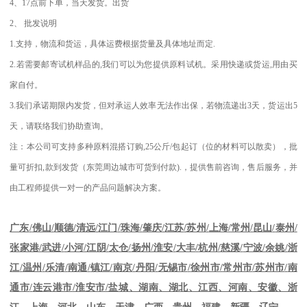
4
、
17
点前下单，当天发货。出货
2
、
批发说明
1.
支持，物流和货运，具体运费根据货量及具体地址而定
.
2.
若需要邮寄试机样品的
,
我们可以为您提供原料试机。采用快递或货运
,
用由买
家自付。
3.
我们承诺期限内发货，但对承运人效率无法作出保，若物流递出
3
天，货运出
5
天，请联络我们协助查询。
注：本公司可支持多种原料混搭订购
,25
公斤
/
包起订（位的材料可以散卖），批
量可折扣
,
款到发货（东莞周边城市可货到付款
).
，提供售前咨询，售后服务，并
由工程师提供一对一的产品问题解决方案。
江苏
/
苏州
/
上海
/
常州
/
昆山
/
泰州
/
广东
/
佛山
/
顺德
/
清远
/
江门
/
珠海
/
肇庆
/
张家港
/
武进
/
小河
/
江阴
/
太仓
/
扬州
/
淮安
/
大丰
/
杭州
/
慈溪
/
宁波
/
余姚
/
浙
江
/
温州
/
乐清
/
南通
/
镇江
/
南京
/
丹阳
/
无锡市
/
徐州市
/
常州市
/
苏州市
/
南
通市
/
连云港市
/
淮安市
/
盐城、湖南、湖北、江西、河南、安徽、浙
江、上海、河北、山东、天津、广西、贵州、福建、新疆、辽宁