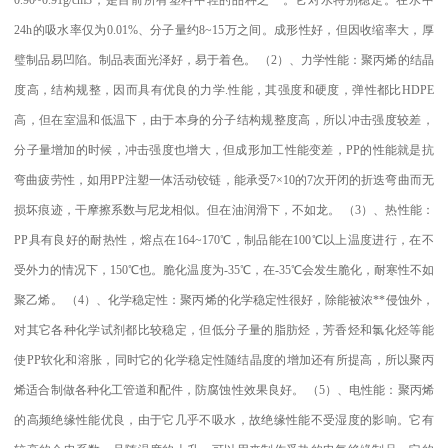
24h
的吸水率仅为
0.01%
、分子量约
8~15
万之间。成形性好，但因收缩率大，厚
璧制品易凹陷。制品表面光泽好，易于着色。
（
2
）、力学性能：聚丙烯的结晶
度高，结构规整，因而具有优良的力学
.
性能，其强度和硬度，弹性都比
HDPE
高，但在室温和低温下，由于本身的分子结构规整度高，所以冲击强度较差，
分子量增加的时候，冲击强度也增大，但成形加工性能变差，
PP
的性能就是抗
弯曲疲劳性，如用
PP
注塑一体活动铰链，能承受
7×10
的
7
次开闭的折迭弯曲而无
损坏痕迹，干摩擦系数与尼龙相似。但在油润滑下，不如龙。
（
3
）、热性能：
PP
具有良好的耐热性，熔点在
164~170
℃
，制品能在
100
℃
以上温度进行，在不
受外力的情况下，
150
℃
也。脆化温度为
-35
℃
，在
-35
℃
会发生脆化，耐寒性不如
聚乙烯。
（
4
）、化学稳定性：聚丙烯的化学稳定性很好，除能被浓
**
侵蚀外，
对其它各种化学试剂都比较稳定，但低分子量的脂肪烃，芳香烃和氯化烃等能
使
PP
软化和溶胀，同时它的化学稳定性随结晶度的增加还有所提高，所以聚丙
烯适合制做各种化工管道和配件，防腐蚀性效果良好。
（
5
）、电性能：聚丙烯
的高频绝缘性能优良，由于它几乎不吸水，故绝缘性能不受湿度的影响。它有