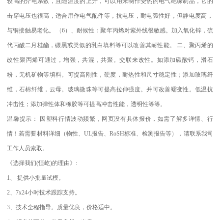
较高的介电系数，且随温度的上升，可以用来制作受热的电气绝缘制品，它的
击穿电压也很高，适合用作电气配件等，抗电压，耐电弧性好，但静电度高，
与铜接触易老化。
（
6
）、耐候性：聚年丙烯对紫外线很敏感。加入氧化锌，硫
代丙酸二月桂酯，碳黑或类似的乳白填料等可以改善其耐性能。
二、聚丙烯的
改性聚丙烯可通过，增强，共混，共聚。交联来改性。如添加碳酸钙，滑石
粉，无机矿物等填料。可提高刚性，硬度，耐热性和尺寸稳定性；添加玻璃纤
维，石棉纤维，云母。玻璃微珠等可提高拉伸强度。并可改善蠕变性。低温抗
冲击性；添加弹性体和橡胶等可提高冲击性能，透明性等等。
温馨提示：
因塑料行情波动频繁，网页没有具体报价，如需了解多详情、行
情！若需要材料详细（物性、
UL
报告、
RoSH
标准、
检测报告等），请联系我司
工作人员索取。
《选择我们
(
恒屹
)
的理由》
:
1
、
提供小批量试模。
2
、
7x24
小时技术跟踪支持。
3
、技术全程指导。质量优良，价格适中。