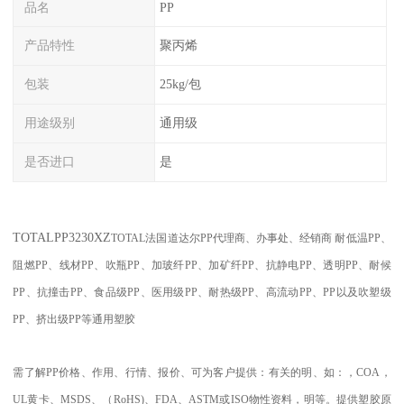
品名
PP
产品特性
聚丙烯
包装
25kg/包
用途级别
通用级
是否进口
是
TOTAL
PP
3230XZ
TOTAL
法国道达尔PP代理商、办事处、经销商
耐低温
PP
、
阻燃
PP
、线材
PP
、吹瓶
PP
、加玻纤
PP
、加矿纤
PP
、抗静电
PP
、透明
PP
、耐候
PP
、抗撞击
PP
、食品级
PP
、医用级
PP
、耐热级
PP
、高流动
PP
、
PP
以及吹塑级
PP
、挤出级
PP
等通用塑胶
需了解
PP
价格、作用、行情、报价、可为客户提供：有关的明、如：，
COA
，
UL
黄卡、
MSDS
、
（
RoHS)
、
FDA
、
ASTM
或
ISO
物性资料，明等。提供塑胶原