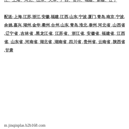
配送
:
上海
,
江苏
,
浙江
,
安徽
,
福建
,
江西
,
山东
,
宁波
,
厦门
,
青岛
,
南京
,
宁波
,
余姚
,
嘉兴
,
湖州
,
金华
,
衢州
,
台州
,
山东
,
青岛
,
淮北
,
泰州
,
河北省
,
山西省
,
辽宁省
,
吉林省
,
黑龙江省
,
江苏省、浙江省
,
安徽省
,
福建省
,
江西
省
,
山东省
,
河南省
,
湖北省
,
湖南省
,
四川省
,
贵州省
,
云南省
,
陕西省
,
甘肃
m.jinqinplas.b2b168.com