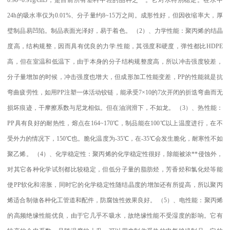
24h
的吸水率仅为
0.01%
、分子量约
8~15
万之间。成形性好，但因收缩率大，厚
璧制品易凹陷。制品表面光泽好，易于着色。
（
2
）、力学性能：聚丙烯的结晶
度高，结构规整，因而具有优良的力学
.
性能，其强度和硬度，弹性都比
HDPE
高，但在室温和低温下，由于本身的分子结构规整度高，所以冲击强度较差，
分子量增加的时候，冲击强度也增大，但成形加工性能变差，
PP
的性能就是抗
弯曲疲劳性，如用
PP
注塑一体活动铰链，能承受
7×10
的
7
次开闭的折迭弯曲而无
损坏痕迹，干摩擦系数与尼龙相似。但在油润滑下，不如龙。
（
3
）、热性能：
PP
具有良好的耐热性，熔点在
164~170
℃
，制品能在
100
℃
以上温度进行，在不
受外力的情况下，
150
℃
也。脆化温度为
-35
℃
，在
-35
℃
会发生脆化，耐寒性不如
聚乙烯。
（
4
）、化学稳定性：聚丙烯的化学稳定性很好，除能被浓
**
侵蚀外，
对其它各种化学试剂都比较稳定，但低分子量的脂肪烃，芳香烃和氯化烃等能
使
PP
软化和溶胀，同时它的化学稳定性随结晶度的增加还有所提高，所以聚丙
烯适合制做各种化工管道和配件，防腐蚀性效果良好。
（
5
）、电性能：聚丙烯
的高频绝缘性能优良，由于它几乎不吸水，故绝缘性能不受湿度的影响。它有