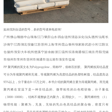
如未找到合适的型号，多的型号请来电咨询
!
广州
/
佛山
/
顺德
/
中山
/
珠海
/
江门
/
肇庆
/
山水
/
四会
/
连州
/
清远
/
从化
/
汕头
/
惠州
/
汕尾
/
长
沙
/
南宁
/
江西
/
湖北
/
安徽
/
江苏
/
苏州
/
上海
/
常州
/
昆山
/
泰州
/
张家港
/
武进
/
小河
/
江阴
/
太
仓
/
扬州
/
淮安
/
大丰
/
杭州
/
慈溪
/
宁波
/
余姚
/
浙江
/
温州
/
乐清
/
南通
/
镇江
/
南京
/
丹阳
/
无锡
市
/
徐州市
/
常州市
/
苏州市
/
南通市
/
连云港市
/
淮安市
/
盐城
PP
聚丙烯的英文名为
Polypropylene
，简称
PP
，俗称百折胶。 聚丙烯按其结晶度
可分为等规聚丙烯和无规，等规聚丙烯为高度结晶的热塑性树脂，结晶度高达
95%
以上，分子量在
8~15
万之间，本书介绍的聚丙烯主要为等规聚丙烯。而无规
聚丙烯在室温下是一种非结晶的、微带粘性的白色蜡状物，分子量低
（
3000~10000
），结构不规整缺乏内聚力，应用较少。
一、聚丙烯特性
（
1
）
物理性能：聚烯为，无臭，无味的乳白色高结晶的聚合物，密度只有
0.90~0.91g/cm3
，是目前所有塑料中轻的品种之一。它对水特别稳定。在水中