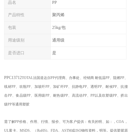
品名
PP
产品特性
聚丙烯
包装
25kg/包
用途级别
通用级
是否进口
是
PPC
13712
TOTAL
法国道达尔PP代理商、办事处、经销商
耐低温
PP
、阻燃
PP
、
线材
PP
、吹瓶
PP
、加玻纤
PP
、加矿纤
PP
、抗静电
PP
、透明
PP
、耐候
PP
、抗撞
击
PP
、食品级
PP
、医用级
PP
、耐热级
PP
、高流动
PP
、
PP
以及吹塑级
PP
、挤出
级
PP
等通用塑胶
需了解
PP
价格、作用、行情、报价、可为客户提供：有关的明、如：，
COA
，
UL
黄卡、
MSDS
、
（
RoHS)
、
FDA
、
ASTM
或
ISO
物性资料，明等。提供塑胶原