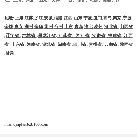
配送
:
上海
,
江苏
,
浙江
,
安徽
,
福建
,
江西
,
山东
,
宁波
,
厦门
,
青岛
,
南京
,
宁波
,
余姚
,
嘉兴
,
湖州
,
金华
,
衢州
,
台州
,
山东
,
青岛
,
淮北
,
泰州
,
河北省
,
山西省
,
辽宁省
,
吉林省
,
黑龙江省
,
江苏省、浙江省
,
安徽省
,
福建省
,
江西
省
,
山东省
,
河南省
,
湖北省
,
湖南省
,
四川省
,
贵州省
,
云南省
,
陕西省
,
甘肃
m.jinqinplas.b2b168.com