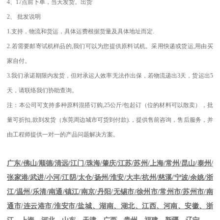
4
、
17
点前下单，当天发货。出货
2
、
批发说明
1.
支持，物流和货运，具体运费根据货量及具体地址而定
.
2.
若需要邮寄试机样品的
,
我们可以为您提供原料试机。采用快递或货运
,
用由买
家自付。
3.
我们承诺期限内发货，但对承运人效率无法作出保，若物流递出
3
天，货运出
5
天，请联络我们协助查询。
注：本公司可支持多种原料混搭订购
,25
公斤
/
包起订（位的材料可以散卖），批
量可折扣
,
款到发货（东莞周边城市可货到付款
).
，提供售前咨询，售后服务，并
由工程师提供一对一的产品问题解决方案。
江苏
/
苏州
/
上海
/
常州
/
昆山
/
泰州
/
广东
/
佛山
/
顺德
/
清远
/
江门
/
珠海
/
肇庆
/
张家港
/
武进
/
小河
/
江阴
/
太仓
/
扬州
/
淮安
/
大丰
/
杭州
/
慈溪
/
宁波
/
余姚
/
浙
江
/
温州
/
乐清
/
南通
/
镇江
/
南京
/
丹阳
/
无锡市
/
徐州市
/
常州市
/
苏州市
/
南
通市
/
连云港市
/
淮安市
/
盐城、湖南、湖北、江西、河南、安徽、浙
江、上海、河北、山东、天津、广西、贵州、福建、新疆、辽宁