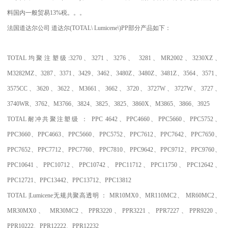
料国内一般贸易
13%
税。。。
法国道达尔公司
道达尔
(TOTAL\ Lumicene\)PP
部分产品如下：
TOTAL
均聚注塑级
:3270
、
3271
、
3276
、
3281
、
MR2002
、
3230XZ
、
M3282MZ
、
3287
、
3371
、
3429
、
3462
、
3480Z
、
3480Z
、
3481Z
、
3564
、
3571
、
3575CC
、
3620
、
3622
、
M3661
、
3662
、
3720
、
3727W
、
3727W
、
3727
、
3740WR
、
3762
、
M3766
、
3824
、
3825
、
3825
、
3860X
、
M3865
、
3866
、
3925
TOTAL
耐冲共聚注塑级
：
PPC 4642
、
PPC4660
、
PPC5660
、
PPC5752
、
PPC3660
、
PPC4663
、
PPC5660
、
PPC5752
、
PPC7612
、
PPC7642
、
PPC7650
、
PPC7652
、
PPC7712
、
PPC7760
、
PPC7810
、
PPC9642
、
PPC9712
、
PPC9760
、
PPC10641
、
PPC10712
、
PPC10742
、
PPC11712
、
PPC11750
、
PPC12642
、
PPC12721
、
PPC13442
、
PPC13712
、
PPC13812
TOTAL |Lumicene
无规共聚高透明
：
MR10MX0
、
MR110MC2
、
MR60MC2
、
MR30MX0
、
MR30MC2
、
PPR3220
、
PPR3221
、
PPR7227
、
PPR9220
、
PPR10222
、
PPR12222
、
PPR12232