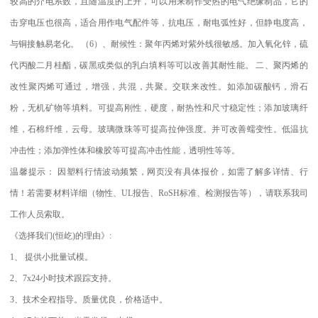
较高的介电系数，且随温度的上升，可以用来制作受热的电气绝缘制品，它的
击穿电压也很高，适合用作电气配件等，抗电压，耐电弧性好，但静电度高，
与铜接触易老化。
（
6
）、耐候性：聚年丙烯对紫外线很敏感。加入氧化锌，硫
代丙酸二月桂酯，碳黑或类似的乳白填料等可以改善其耐性能。
二、聚丙烯的
改性聚丙烯可通过，增强，共混，共聚。交联来改性。如添加碳酸钙，滑石
粉，无机矿物等填料。可提高刚性，硬度，耐热性和尺寸稳定性；添加玻璃纤
维，石棉纤维，云母。玻璃微珠等可提高拉伸强度。并可改善蠕变性。低温抗
冲击性；添加弹性体和橡胶等可提高冲击性能，透明性等等。
温馨提示：
因塑料行情波动频繁，网页没有具体报价，如需了解多详情、行
情！若需要材料详细（物性、
UL
报告、
RoSH
标准、
检测报告等），请联系我司
工作人员索取。
《选择我们
(
恒屹
)
的理由》
:
1
、
提供小批量试模。
2
、
7x24
小时技术跟踪支持。
3
、技术全程指导。质量优良，价格适中。